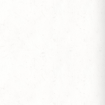
OF
S
V-REITEN
- GROSSER PREIS VON RHEINLAND-PFALZ D
V-FAHREN - MIT LANDESMEISTERSCHAFTEN