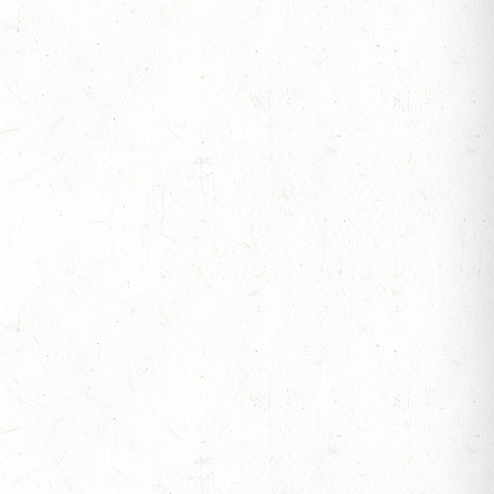
-REITEN
RSCHAFTEN
BERITTFÜHRER-LEHRGANG TEIL II
OLTI-BV
S
TEN