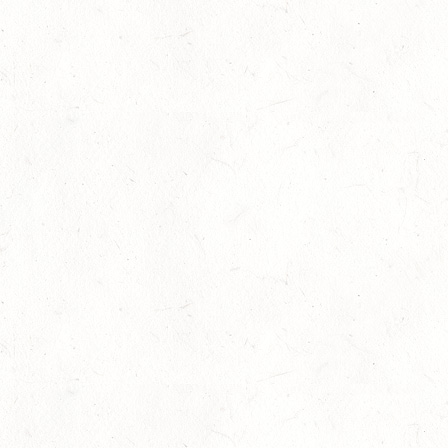
LM Vielseitigkeit: Abschied von Kai
13
Slider
-
Sport
-
Vielseitigkeit
Juli
Bestandene Trainer C-Prüfung
13
Ausbildung
-
Slider
Juli