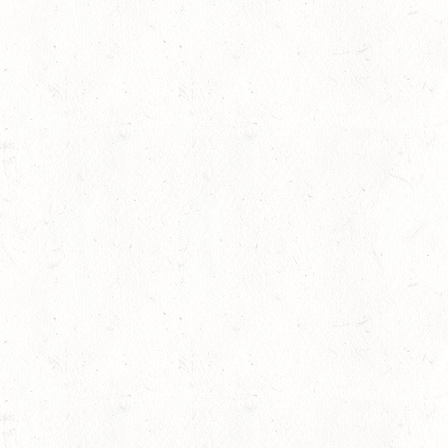
30
DACHSENHAUSEN / BV
AUG
SEPTEMBER
04
MAYEN, THOMASHOF
SEP
SS*
04
FUSSGÖNHEIM
SEP
DS*/SS* - PFALZMEISTE
04
WOMRATH/HUNSRÜCK, 
SEP
05
KATZENELNBOGEN - V
SEP
05
VERANSTALTUNG FÄLLT AU
SEP
GEROLSTEIN / BV-REI
WBO REITEN