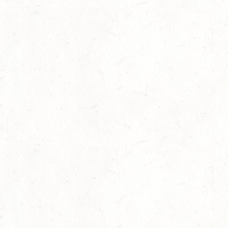
29
Dressur
-
Slider
-
Sport
-
Springen
Juli
Internationales Starterfeld
29
Großer Preis
-
Slider
-
Sport
-
Springen
Juli
LM Springen: Zu Gast in Andernach
27
Slider
-
Sport
-
Springen
Juli
Britt Roth wird Deutsche U25-Meiste
27
Slider
-
Sport
-
Springen
Juli
Viermal Edelmetall
24
Dressur
-
Jugendnews
-
Slider
-
Sport
Juli