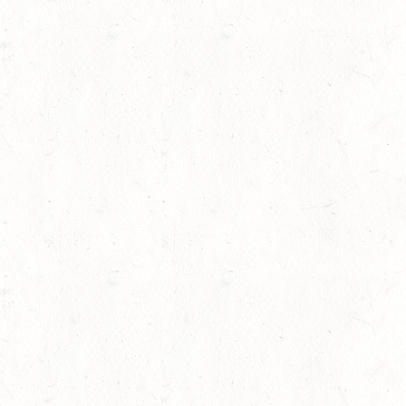
29
VERANSTALTUNG FÄLLT AU
AUG
BOPPARD GRAPPENH
DE/SE MIT GELÄNDE BIS K
29
VERANSTALTUNG FÄLLT AU
AUG
NASTÄTTEN
SM**
29
SCHWEGENHEIM
AUG
SM*
29
HERXHEIM - VOLTI
AUG
PFALZMEISTERSCHAFTEN 
29
RODENBACH / HALLE -
AUG
29
HALLGARTEN DISTANZ
AUG