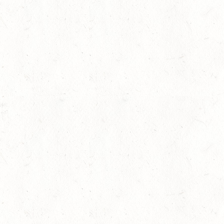
AUGUST
06
MONTABAUR-HORRES
AUG
SS*
07
MAINZ-EBERSHEIM
AUG
DS**/SM*
08
KATZWEILER
AUG
DM*/SA
gkeit
08
SCHWEICH
AUG
DL/SA
08
HEIMKIRCHEN / WED
AUG
14
NIEDERNEISEN
lling
AUG
DE/SS*