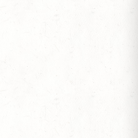
S
OF
L. A
S
VOLTIGIEREN
 BV-REITEN
RITT - "NORD-PFALZ-DISTANZ"