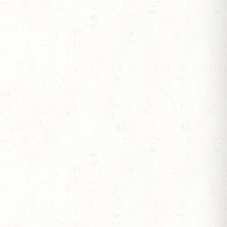
 BERITTFÜHRER-LEHRGANG TEIL I
IESE - FAHREN - PFS WESTPFALZ - MIT
FTEN FAHREN EINSPÄNNER RHEINLAND-PFALZ
OF
S