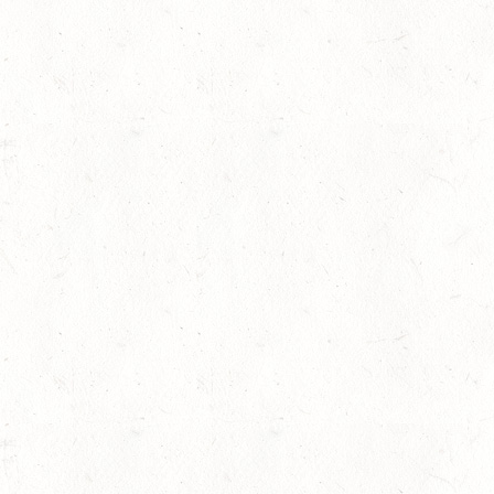
15
(VDD) ROTH "DON QUI
AUG
sersesch
15
VERANSTALTUNG FÄLLT AU
AUG
ASBACH / BV-FAHREN
16
BODENHEIM
AUG
DS*/SM**
21
KÄSHOFEN / GESTÜT
AUG
DL/SM*
21
DARSCHEID DISTANZRI
AUG
21
MAINZ-BRETZENHEIM
AUG
SS*
22
KURTSCHEID - VOLTI
AUG
MIT BASISCHAMPIONAT