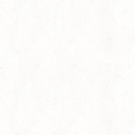
22
BAD MARIENBERG
AUG
SS*
22
MAINZ-LAUBENHEIM
AUG
DS*
22
MAYEN-GEISBÜSCHH
AUG
SM**
22
VERANSTALTUNG FÄLLT AU
AUG
ASBACH / FAHREN
23
MARIENRACHDORF / B
AUG
28
MAINZ-BRETZENHEIM 
RESSUR
AUG
DS***
28
KATZENELNBOGEN - B
FAHREN JUGEND
AUG