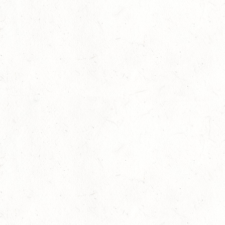
Auf Rang vier gefahren
05
Fahren
-
Jugendnews
-
Slider
-
Sport
Aug.
In den Top Ten
05
Jugendnews
-
Slider
-
Sport
-
Vielseiti
Aug.
Bronzemedaille für Lara Veth
05
Slider
-
Sport
-
Voltigieren
Aug.
Goldenes Reitabzeichen für Maité Co