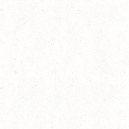
14
WOMRATH/HUNSRÜCK,
AUG
15
ZWEIBRÜCKEN - RENNW
LANDESMEISTERSCHA
AUG
KL. M
15
BITBURG-MÖTSCH
AUG
SM**
15
WALDMOHR
AUG
DM*/SL
rin
15
MAYEN-GEISBÜSCHH
AUG
DS**
15
VERANSTALTUNG FÄLLT AU
AUG
ASBACH / BV-REITEN