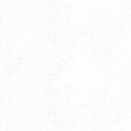
SEP
20
KLEINBUNDENBACH / O-RITT
SEP
20
THALEISCHWEILER-FRÖSCHEN / O-RITT
SEP
26
AFTHOLDERBACH / BV-REITEN
SEP
26
MAINZ-GONSENHEIM - FAHREN
SEP
FAHREN KL. A 1+2-SPÄNNER
26
MONTABAUR-HORRESSEN
SEP
DM*/SM*
26
QUEIDERSBACH
SEP
DM*/SL
OKTOBER