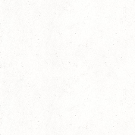
28
MAINZ-BRETZENHEIM - GROSSER PREIS VON R
HEINLAND-PFALZ DRESSUR
AUG
DS***
28
KATZENELNBOGEN - BV-FAHREN - MIT
LANDESMEISTERSCHAFTEN FAHREN JUGEND
AUG
29
VERANSTALTUNG FÄLLT AUS
AUG
BOPPARD GRAPPENHOF
DE/SE MIT GELÄNDE BIS KL. A
29
VERANSTALTUNG FÄLLT AUS
AUG
NASTÄTTEN
SM**
29
SCHWEGENHEIM
AUG
SM*
29
HERXHEIM - VOLTI
AUG
PFALZMEISTERSCHAFTEN VOLTIGIEREN