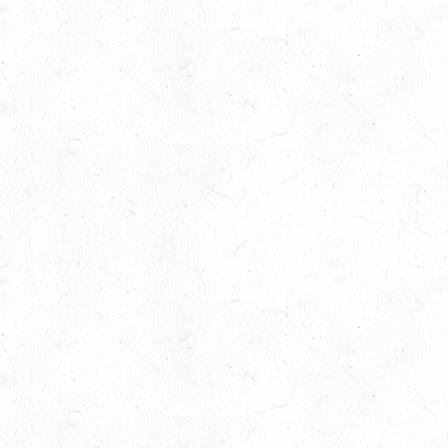
Bestandene Trainer C-Prüfung
13
Ausbildung
-
Slider
Juli
AUGUST
06
MONTABAUR-HORRESSEN
AUG
SS*
07
MAINZ-EBERSHEIM
AUG
DS**/SM*
08
KATZWEILER
AUG
DM*/SA
08
SCHWEICH
AUG
DL/SA