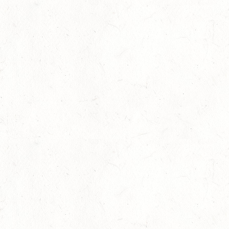
11
OSBURG / BV-REITEN
SEP
11
WITTLICH
SEP
SS*
12
EMMELSHAUSEN - ST. GOAR WERLAU / O-RITT
SEP
12
IDAR-OBERSTEIN / BV-REITEN
SEP
12
HASSLOCH-PFALZMÜHLE / REITANLAGE BLAUL
SEP
DM*/SM*
12
MAYEN, THOMASHOF
SEP
DS**/SE
12
LEIENKAUL - RFV DAUN - VOLTI
SEP