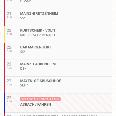
AUG
DL/SM*
21
MAINZ-BRETZENHEIM
AUG
SS*
22
KURTSCHEID - VOLTI
AUG
MIT BASISCHAMPIONAT
22
BAD MARIENBERG
AUG
SS*
22
MAINZ-LAUBENHEIM
AUG
DS*
22
MAYEN-GEISBÜSCHHOF
AUG
SM**
22
VERANSTALTUNG FÄLLT AUS
AUG
ASBACH / FAHREN