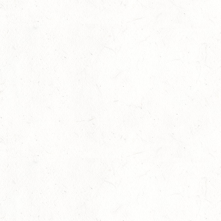
Juli
LM Springen: Zu Gast in Andernach
27
Slider
-
Sport
-
Springen
Juli
Britt Roth wird Deutsche U25-Meisterin
27
Slider
-
Sport
-
Springen
Juli
Viermal Edelmetall
24
Dressur
-
Jugendnews
-
Slider
-
Sport
Juli
LM Vielseitigkeit: Abschied von Kaisersesch
13
Slider
-
Sport
-
Vielseitigkeit
Juli