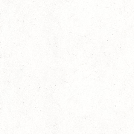
05
Fahren
-
Jugendnews
-
Slider
-
Sport
Aug.
In den Top Ten
05
Jugendnews
-
Slider
-
Sport
-
Vielseitigkeit
Aug.
Bronzemedaille für Lara Veth
05
Slider
-
Sport
-
Voltigieren
Aug.
Goldenes Reitabzeichen für Maité Colling
29
Dressur
-
Slider
-
Sport
-
Springen
Juli
Internationales Starterfeld
29
Großer Preis
-
Slider
-
Sport
-
Springen