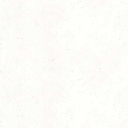
03
JUGENHEIM / BV-REITEN
OKT
03
ROCKENHAUSEN / BV-REITEN
OKT
03
KURTSCHEID / BV-REITEN
OKT
03
WEISENHEIM AM SAND
OKT
SL
03
ZEISKAM / LANDESSCHLEPPJAGD
OKT
03
BAD EMS - VOLTI
OKT
VERBANDSMEISTERSCHAFTEN RHEINLAND-NASSAU
04
WEISENHEIM AM SAND / BV-REITEN - PFÄLZER
PFERDEFEST
OKT