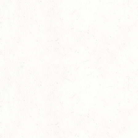
24
NEUWIED / HALLE
OKT
SM** - SICHTUNG FÜR DAS
BUNDESNACHWUCHSCHAMPIONAT DER SPRINGREITER
24
MIESAU
OKT
24
VORBEREITUNGSTAG ZUM
NACHWUCHSTRAINERASSISTENT REITEN UND
OKT
TRAINERASSISTENT IM REITSPORT IN ELSOFF, HOF
KREMPEL
24
VERANSTALTUNG FÄLLT AUS
OKT
TRIER - HOFGUT MONAISE / HALLE
SM*
25
MAYEN, THOMASHOF / BV-REITEN
OKT
26
PIRMASENS-WINDSBERG, LEHRGANG ZUR EQ
BODENARBEIT
OKT