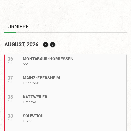
TURNIERE
AUGUST, 2026
06
MONTABAUR-HORRESSEN
AUG
SS*
07
MAINZ-EBERSHEIM
AUG
DS**/SM*
08
KATZWEILER
AUG
DM*/SA
08
SCHWEICH
AUG
DL/SA