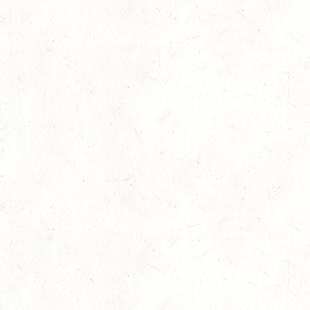
15
VERANSTALTUNG FÄLLT AUS
AUG
ASBACH / BV-REITEN
15
(VDD) ROTH "DON QUIJOTE" - DISTANZRITT
AUG
15
VERANSTALTUNG FÄLLT AUS
AUG
ASBACH / BV-FAHREN
16
BODENHEIM
AUG
DS*/SM**
21
KÄSHOFEN / GESTÜT ETZENBACHER MÜHLE
AUG
DL/SM*
21
DARSCHEID DISTANZRITT - 4. ALFBACHTAL DISTANZ
AUG
21
MAINZ-BRETZENHEIM