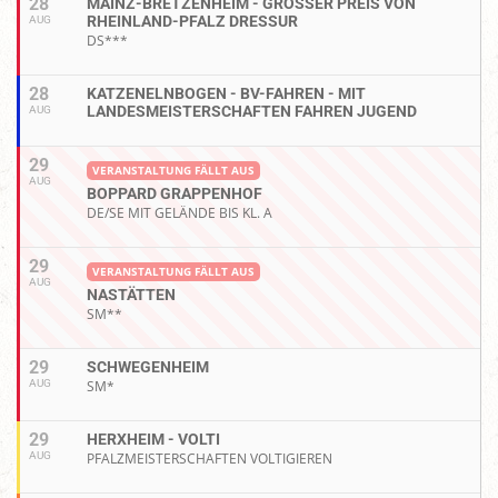
28
MAINZ-BRETZENHEIM - GROSSER PREIS VON R
HEINLAND-PFALZ DRESSUR
AUG
DS***
28
KATZENELNBOGEN - BV-FAHREN - MIT
LANDESMEISTERSCHAFTEN FAHREN JUGEND
AUG
29
VERANSTALTUNG FÄLLT AUS
AUG
BOPPARD GRAPPENHOF
DE/SE MIT GELÄNDE BIS KL. A
29
VERANSTALTUNG FÄLLT AUS
AUG
NASTÄTTEN
SM**
29
SCHWEGENHEIM
AUG
SM*
29
HERXHEIM - VOLTI
AUG
PFALZMEISTERSCHAFTEN VOLTIGIEREN