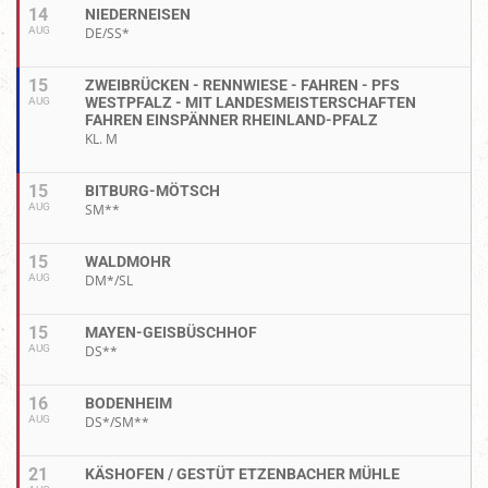
14
NIEDERNEISEN
AUG
DE/SS*
15
ZWEIBRÜCKEN - RENNWIESE - FAHREN - PFS
WESTPFALZ - MIT LANDESMEISTERSCHAFTEN
AUG
FAHREN EINSPÄNNER RHEINLAND-PFALZ
KL. M
15
BITBURG-MÖTSCH
AUG
SM**
15
WALDMOHR
AUG
DM*/SL
15
MAYEN-GEISBÜSCHHOF
AUG
DS**
16
BODENHEIM
AUG
DS*/SM**
21
KÄSHOFEN / GESTÜT ETZENBACHER MÜHLE