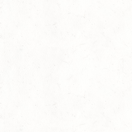
AUG
SS*
22
KURTSCHEID - VOLTI
AUG
MIT BASISCHAMPIONAT
22
BAD MARIENBERG
AUG
SS*
22
MAINZ-LAUBENHEIM
AUG
DS*
22
MAYEN-GEISBÜSCHHOF
AUG
SM**
22
VERANSTALTUNG FÄLLT AUS
AUG
ASBACH / FAHREN
23
MARIENRACHDORF / BV-REITEN
AUG