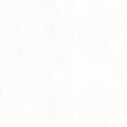
SEP
05
VERANSTALTUNG FÄLLT AUS
SEP
GEROLSTEIN / BV-REITEN
WBO REITEN
05
LANGENSCHEID
SEP
DM*/SM*
05
TRIER-PELLINGEN
SEP
DS*
06
LÖLLBACH / O-RITT
SEP
10
ZEISKAM
SEP
DS**/SS*** - DEUTSCHE JUGENDMEISTERSCHAFT
DRESSUR/SPRINGEN
11
ALSENBORN
SEP
DS*/SM*