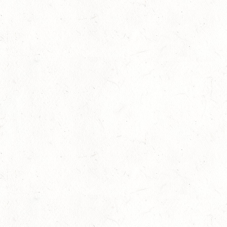
09
KURTSCHEID / HALLE
OKT
SS*
10
VERANSTALTUNG FÄLLT AUS
OKT
WORMS-PFEDDERSHEIM / REITSPORTANLAGE
WITTEMER
SM**
10
NEUHOFEN / HALLE
OKT
DL/SL
16
NEUWIED / HALLE
OKT
SS**
17
HUNGENROTH / BV REITEN
OKT
23
ZWEIBRÜCKEN / VOLTIGIEREN
OKT
DEUTSCHER VOLTIGIERPOKAL M-TEAMS UND DOPPEL