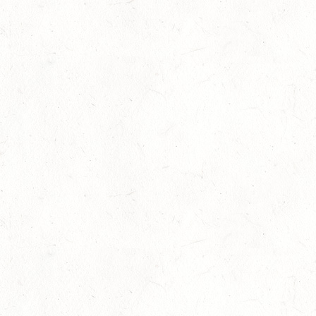
29
RODENBACH / HALLE - BV-REITEN
AUG
29
HALLGARTEN DISTANZRITT - "NORD-PFALZ-
DISTANZ"
AUG
30
DACHSENHAUSEN / BV-REITEN
AUG
SEPTEMBER
04
MAYEN, THOMASHOF
SEP
SS*
04
FUSSGÖNHEIM
SEP
DS*/SS* - PFALZMEISTERSCHAFTEN
04
WOMRATH/HUNSRÜCK, BERITTFÜHRER-LEHRGANG
TEIL II
SEP
05
KATZENELNBOGEN - VOLTI-BV