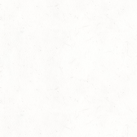
13
WISSEN / BV-REITEN
SEP
13
WEISEL - REITANLAGE MAGDALENENHOF / BV-
REITEN
SEP
13
NEUHOFEN - FAHREN
SEP
1+2-SPÄNNER
13
BIRKENFELD / O-RITT
SEP
VERBANDSMEISTERSCHAFTEN BREITENSPORT RHEINLAND-
NASSAU
19
BAD MARIENBERG
SEP
DS***
19
LEMBERG DISTANZRITT - "ABENTEUER PFAELZER
WALD"
SEP
20
LUDWIGSHAFEN / BV-VOLTI