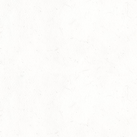
08
HEIMKIRCHEN / WED
AUG
14
NIEDERNEISEN
AUG
DE/SS*
14
WOMRATH/HUNSRÜCK, BERITTFÜHRER-LEHRGANG
TEIL I
AUG
15
ZWEIBRÜCKEN - RENNWIESE - FAHREN - PFS
WESTPFALZ - MIT LANDESMEISTERSCHAFTEN
AUG
FAHREN EINSPÄNNER RHEINLAND-PFALZ
KL. M
15
BITBURG-MÖTSCH
AUG
SM**
15
WALDMOHR
AUG
DM*/SL
15
MAYEN-GEISBÜSCHHOF
AUG
DS**