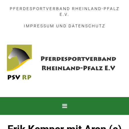
PFERDESPORTVERBAND RHEINLAND-PFALZ
E.V.
IMPRESSUM
UND
DATENSCHUTZ