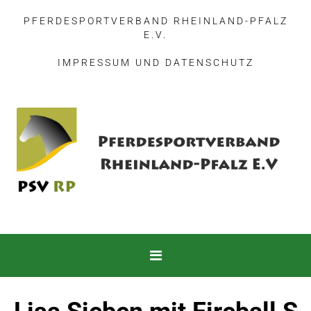
PFERDESPORTVERBAND RHEINLAND-PFALZ
E.V.
IMPRESSUM
UND
DATENSCHUTZ