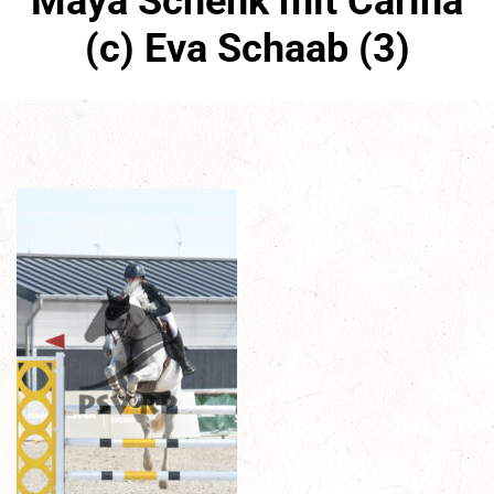
Maya Schenk mit Carina
(c) Eva Schaab (3)