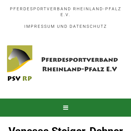
PFERDESPORTVERBAND RHEINLAND-PFALZ
E.V.
IMPRESSUM
UND
DATENSCHUTZ