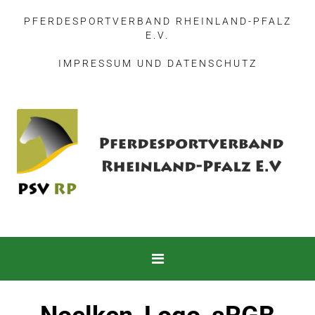
PFERDESPORTVERBAND RHEINLAND-PFALZ
E.V.
IMPRESSUM
UND
DATENSCHUTZ