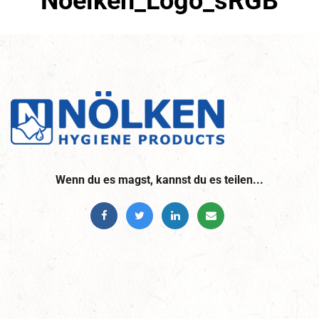
Noelken_Logo_sRGB
Wenn du es magst, kannst du es teilen...