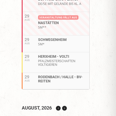
DE/SE MIT GELÄNDE BIS KL. A
29
VERANSTALTUNG FÄLLT AUS
AUG
NASTÄTTEN
SM**
29
SCHWEGENHEIM
AUG
SM*
29
HERXHEIM - VOLTI
AUG
PFALZMEISTERSCHAFTEN
VOLTIGIEREN
29
RODENBACH / HALLE - BV-
REITEN
AUG
AUGUST, 2026