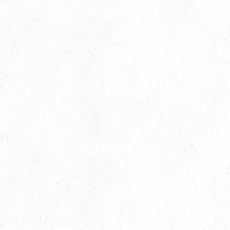
Auf Rang vier gefahren
05
Fahren
-
Jugendnews
-
Slider
-
Sport
Aug.
In den Top Ten
05
Jugendnews
-
Slider
-
Sport
-
Vielseiti
Aug.