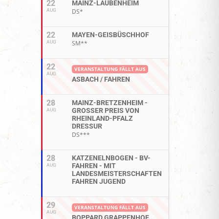
22
MAINZ-LAUBENHEIM
AUG
DS*
22
MAYEN-GEISBÜSCHHOF
AUG
SM**
22
VERANSTALTUNG FÄLLT AUS
AUG
ASBACH / FAHREN
28
MAINZ-BRETZENHEIM -
GROSSER PREIS VON R
AUG
HEINLAND-PFALZ D
RESSUR
DS***
28
KATZENELNBOGEN - BV-
FAHREN - MIT
AUG
LANDESMEISTERSCHAFTEN
FAHREN JUGEND
29
VERANSTALTUNG FÄLLT AUS
AUG
BOPPARD GRAPPENHOF