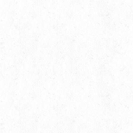
PFALZ-SAAR - LAND
AUG
DL - MIT QUALIFIKATIO
08
KATZWEILER
AUG
DM*/SA
lling
08
SCHWEICH
AUG
DL/SA
08
HEIMKIRCHEN / WED
AUG
14
NIEDERNEISEN
AUG
DE/SS*
14
WOMRATH/HUNSRÜCK,
AUG
15
ZWEIBRÜCKEN - RENNW
LANDESMEISTERSCHA
AUG
KL. M
rin