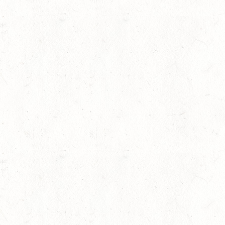
AUGUST
06
MONTABAUR-HORRES
AUG
SS*
07
HÖRINGEN / O-RITT
AUG
07
MAINZ-EBERSHEIM
AUG
DS**/SM*
gkeit
08
ZWEIBRÜCKEN-LANDG