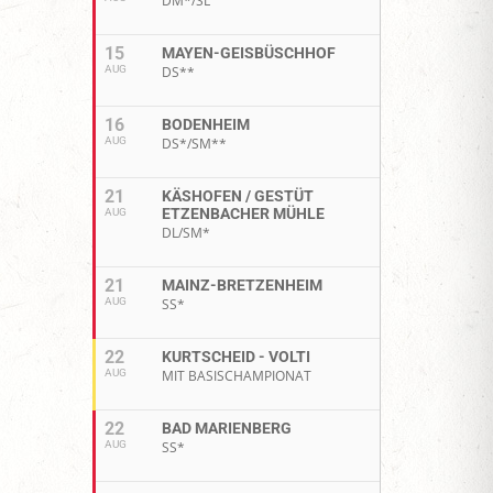
DM*/SL
15
MAYEN-GEISBÜSCHHOF
AUG
DS**
16
BODENHEIM
AUG
DS*/SM**
21
KÄSHOFEN / GESTÜT
ETZENBACHER MÜHLE
AUG
DL/SM*
21
MAINZ-BRETZENHEIM
AUG
SS*
22
KURTSCHEID - VOLTI
AUG
MIT BASISCHAMPIONAT
22
BAD MARIENBERG
AUG
SS*