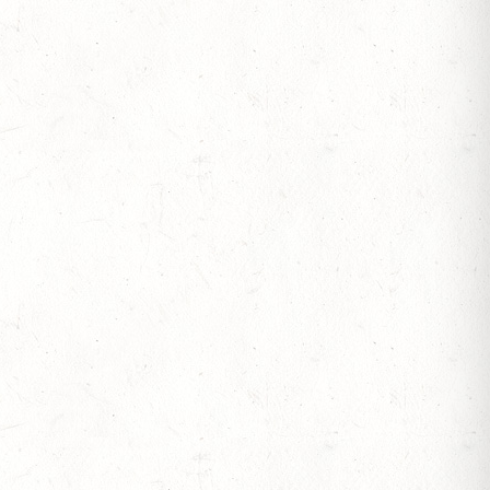
ESREITPFERDECHAMPIONAT
N ZUM AL SHIRA’AA BUNDESCHAMPIONAT DRESSURPONYS
 BERITTFÜHRER-LEHRGANG TEIL I
IESE - FAHREN - PFS WESTPFALZ - MIT
FTEN FAHREN EINSPÄNNER RHEINLAND-PFALZ