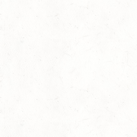
Bronzemedaille für Lara Veth
05
Slider
-
Sport
-
Voltigieren
Aug.
Goldenes Reitabzeichen für Maité Co
29
Dressur
-
Slider
-
Sport
-
Springen
Juli
Internationales Starterfeld
29
Großer Preis
-
Slider
-
Sport
-
Springen
Juli
LM Springen: Zu Gast in Andernach
27
Slider
-
Sport
-
Springen
Juli
Britt Roth wird Deutsche U25-Meiste