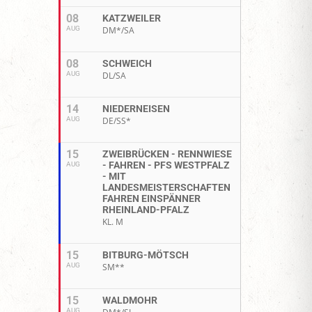
08
KATZWEILER
AUG
DM*/SA
08
SCHWEICH
AUG
DL/SA
14
NIEDERNEISEN
AUG
DE/SS*
15
ZWEIBRÜCKEN - RENNWIESE
- FAHREN - PFS WESTPFALZ
AUG
- MIT
LANDESMEISTERSCHAFTEN
FAHREN EINSPÄNNER
RHEINLAND-PFALZ
KL. M
15
BITBURG-MÖTSCH
AUG
SM**
15
WALDMOHR
AUG