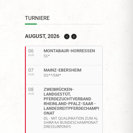
TURNIERE
AUGUST, 2026
06
MONTABAUR-HORRESSEN
AUG
SS*
07
MAINZ-EBERSHEIM
AUG
DS**/SM*
08
ZWEIBRÜCKEN-
LANDGESTÜT,
AUG
PFERDEZUCHTVERBAND
RHEINLAND-PFALZ-SAAR -
LANDESREITPFERDECHAMPI
ONAT
DL - MIT QUALIFIKATION ZUM AL
SHIRA’AA BUNDESCHAMPIONAT
DRESSURPONYS