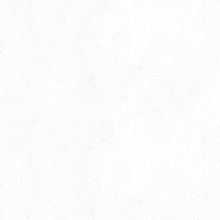
DL - MIT QUALIFIKATION ZUM AL SHIRA’AA
BUNDESCHAMPIONAT DRESSURPONYS
08
KATZWEILER
AUG
DM*/SA
08
SCHWEICH
AUG
DL/SA
08
HEIMKIRCHEN / WED
AUG
14
NIEDERNEISEN
AUG
DE/SS*
14
WOMRATH/HUNSRÜCK, BERITTFÜHRER-LEHRGANG
TEIL I
AUG
15
ZWEIBRÜCKEN - RENNWIESE - FAHREN - PFS
WESTPFALZ - MIT LANDESMEISTERSCHAFTEN
AUG
FAHREN EINSPÄNNER RHEINLAND-PFALZ