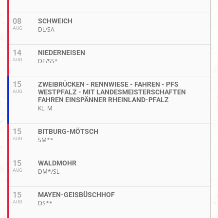
08
SCHWEICH
AUG
DL/SA
14
NIEDERNEISEN
AUG
DE/SS*
15
ZWEIBRÜCKEN - RENNWIESE - FAHREN - PFS
WESTPFALZ - MIT LANDESMEISTERSCHAFTEN
AUG
FAHREN EINSPÄNNER RHEINLAND-PFALZ
KL. M
15
BITBURG-MÖTSCH
AUG
SM**
15
WALDMOHR
AUG
DM*/SL
15
MAYEN-GEISBÜSCHHOF
AUG
DS**