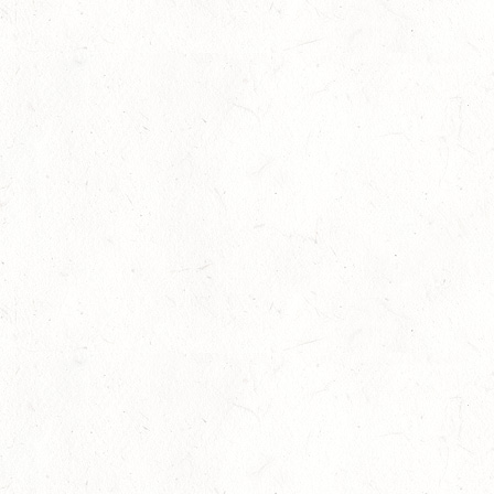
Internationales Starterfeld
29
Großer Preis
-
Slider
-
Sport
-
Springen
Juli
LM Springen: Zu Gast in Andernach
27
Slider
-
Sport
-
Springen
Juli
Britt Roth wird Deutsche U25-Meisterin
27
Slider
-
Sport
-
Springen
Juli
Viermal Edelmetall
24
Dressur
-
Jugendnews
-
Slider
-
Sport
Juli
LM Vielseitigkeit: Abschied von Kaisersesch