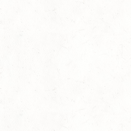
03
ZEISKAM / LANDESSCHLEPPJAGD
OKT
03
BAD EMS - VOLTI
OKT
VERBANDSMEISTERSCHAFTEN RHEINLAND-NASSAU
04
WEISENHEIM AM SAND / BV-REITEN - PFÄLZER
PFERDEFEST
OKT
09
KURTSCHEID / HALLE
OKT
SS*
10
VERANSTALTUNG FÄLLT AUS
OKT
WORMS-PFEDDERSHEIM / REITSPORTANLAGE
WITTEMER
SM**
10
NEUHOFEN / HALLE
OKT
DL/SL