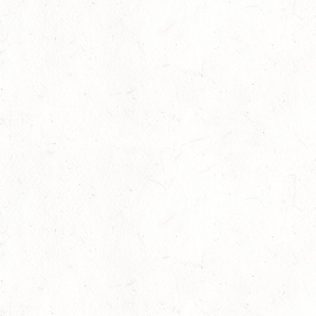
16
NEUWIED / HALLE
OKT
SS**
17
HUNGENROTH / BV REITEN
OKT
23
ZWEIBRÜCKEN / VOLTIGIEREN
OKT
DEUTSCHER VOLTIGIERPOKAL M-TEAMS UND DOPPEL
24
NEUWIED / HALLE
OKT
SM** - SICHTUNG FÜR DAS
BUNDESNACHWUCHSCHAMPIONAT DER SPRINGREITER
24
MIESAU
OKT
24
VORBEREITUNGSTAG ZUM
NACHWUCHSTRAINERASSISTENT REITEN UND
OKT
TRAINERASSISTENT IM REITSPORT IN ELSOFF, HOF
KREMPEL