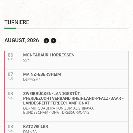
TURNIERE
AUGUST, 2026
06
MONTABAUR-HORRESSEN
AUG
SS*
07
MAINZ-EBERSHEIM
AUG
DS**/SM*
08
ZWEIBRÜCKEN-LANDGESTÜT,
PFERDEZUCHTVERBAND RHEINLAND-PFALZ-SAAR -
AUG
LANDESREITPFERDECHAMPIONAT
DL - MIT QUALIFIKATION ZUM AL SHIRA’AA
BUNDESCHAMPIONAT DRESSURPONYS
08
KATZWEILER
AUG
DM*/SA