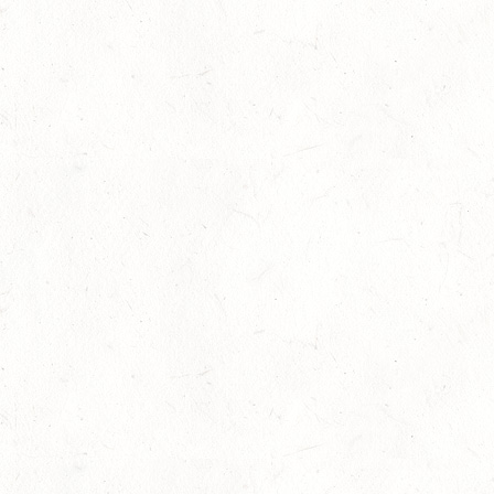
13
Slider
-
Sport
-
Vielseitigkeit
Juli
Bestandene Trainer C-Prüfung
13
Ausbildung
-
Slider
Juli
AUGUST
06
MONTABAUR-HORRESSEN
AUG
SS*
07
MAINZ-EBERSHEIM
AUG
DS**/SM*
08
ZWEIBRÜCKEN-LANDGESTÜT,
PFERDEZUCHTVERBAND RHEINLAND-PFALZ-SAAR -
AUG
LANDESREITPFERDECHAMPIONAT