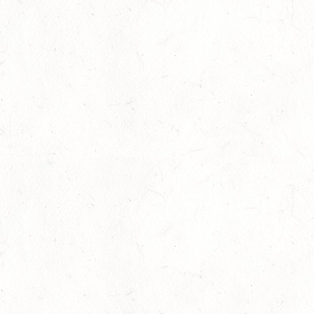
Auf Rang vier gefahren
05
Fahren
-
Jugendnews
-
Slider
-
Sport
Aug.
In den Top Ten
05
Jugendnews
-
Slider
-
Sport
-
Vielseitigkeit
Aug.
Bronzemedaille für Lara Veth
05
Slider
-
Sport
-
Voltigieren
Aug.
Goldenes Reitabzeichen für Maité Colling
29
Dressur
-
Slider
-
Sport
-
Springen
Juli