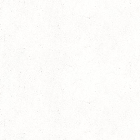
16
BODENHEIM
AUG
DS*/SM**
21
KÄSHOFEN / GESTÜT ETZENBACHER MÜHLE
AUG
DL/SM*
21
DARSCHEID DISTANZRITT - 4. ALFBACHTAL DISTANZ
AUG
21
MAINZ-BRETZENHEIM
AUG
SS*
22
KURTSCHEID - VOLTI
AUG
MIT BASISCHAMPIONAT
22
BAD MARIENBERG
AUG
SS*
22
MAINZ-LAUBENHEIM
AUG
DS*