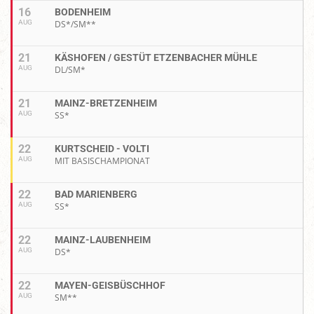
16
BODENHEIM
AUG
DS*/SM**
21
KÄSHOFEN / GESTÜT ETZENBACHER MÜHLE
AUG
DL/SM*
21
MAINZ-BRETZENHEIM
AUG
SS*
22
KURTSCHEID - VOLTI
AUG
MIT BASISCHAMPIONAT
22
BAD MARIENBERG
AUG
SS*
22
MAINZ-LAUBENHEIM
AUG
DS*
22
MAYEN-GEISBÜSCHHOF
AUG
SM**