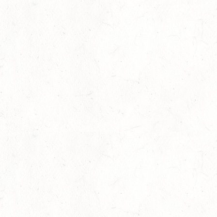
06
LÖLLBACH / O-RITT
SEP
10
ZEISKAM
SEP
DS**/SS*** - DEUTSCHE JUGENDMEISTERSCHAFT
DRESSUR/SPRINGEN
11
ALSENBORN
SEP
DS*/SM*
11
OSBURG / BV-REITEN
SEP
11
WITTLICH
SEP
SS*
12
EMMELSHAUSEN - ST. GOAR WERLAU / O-RITT
SEP
12
IDAR-OBERSTEIN / BV-REITEN
SEP