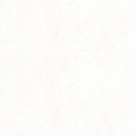
04
MAYEN, THOMASHOF
SEP
SS*
04
FUSSGÖNHEIM
SEP
DS*/SS* - PFALZMEISTERSCHAFTEN
04
WOMRATH/HUNSRÜCK, BERITTFÜHRER-LEHRGANG
TEIL II
SEP
05
KATZENELNBOGEN - VOLTI-BV
SEP
05
VERANSTALTUNG FÄLLT AUS
SEP
GEROLSTEIN / BV-REITEN
WBO REITEN
05
LANGENSCHEID
SEP
DM*/SM*
05
TRIER-PELLINGEN
SEP
DS*