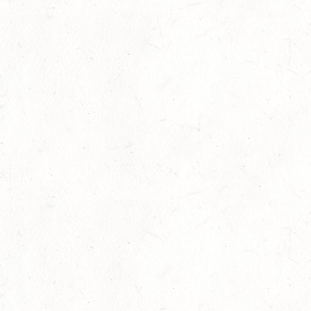
SEP
FAHREN KL. A 1+2-SPÄNNER
26
MONTABAUR-HORRESSEN
SEP
DM*/SM*
26
QUEIDERSBACH
SEP
DM*/SL
OKTOBER
03
JUGENHEIM / BV-REITEN
OKT
03
ROCKENHAUSEN / BV-REITEN
OKT
03
KURTSCHEID / BV-REITEN
OKT
03
WEISENHEIM AM SAND
OKT
SL