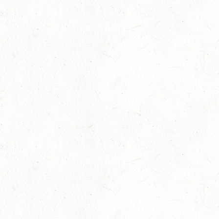
KL. M
15
BITBURG-MÖTSCH
AUG
SM**
15
WALDMOHR
AUG
DM*/SL
15
MAYEN-GEISBÜSCHHOF
AUG
DS**
15
VERANSTALTUNG FÄLLT AUS
AUG
ASBACH / BV-REITEN
15
(VDD) ROTH "DON QUIJOTE" - DISTANZRITT
AUG
15
VERANSTALTUNG FÄLLT AUS
AUG
ASBACH / BV-FAHREN