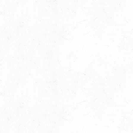
29
VERANSTALTUNG FÄLLT AUS
AUG
NASTÄTTEN
SM**
29
SCHWEGENHEIM
AUG
SM*
29
HERXHEIM - VOLTI
AUG
PFALZMEISTERSCHAFTEN VOLTIGIEREN
29
RODENBACH / HALLE - BV-REITEN
AUG
29
HALLGARTEN DISTANZRITT - "NORD-PFALZ-
DISTANZ"
AUG
30
DACHSENHAUSEN / BV-REITEN
AUG
SEPTEMBER