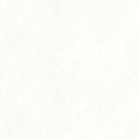
12
HASSLOCH-PFALZMÜHLE / REITANLAGE BLAUL
SEP
DM*/SM*
12
MAYEN, THOMASHOF
SEP
DS**/SE
12
LEIENKAUL - RFV DAUN - VOLTI
SEP
13
WISSEN / BV-REITEN
SEP
13
WEISEL - REITANLAGE MAGDALENENHOF / BV-
REITEN
SEP
13
NEUHOFEN - FAHREN
SEP
1+2-SPÄNNER
13
BIRKENFELD / O-RITT
SEP