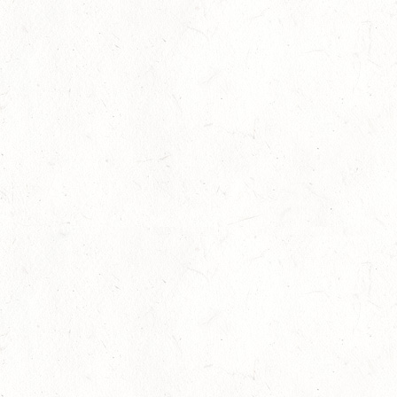
22
MAYEN-GEISBÜSCHHOF
AUG
SM**
22
VERANSTALTUNG FÄLLT AUS
AUG
ASBACH / FAHREN
23
MARIENRACHDORF / BV-REITEN
AUG
28
MAINZ-BRETZENHEIM - GROSSER PREIS VON R
HEINLAND-PFALZ DRESSUR
AUG
DS***
28
KATZENELNBOGEN - BV-FAHREN - MIT
LANDESMEISTERSCHAFTEN FAHREN JUGEND
AUG
29
VERANSTALTUNG FÄLLT AUS
AUG
BOPPARD GRAPPENHOF
DE/SE MIT GELÄNDE BIS KL. A