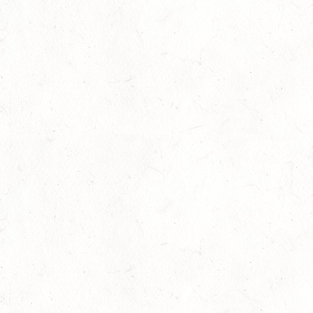
VERBANDSMEISTERSCHAFTEN BREITENSPORT RHEINLAND-
NASSAU
19
BAD MARIENBERG
SEP
DS***
19
LEMBERG DISTANZRITT - "ABENTEUER PFAELZER
WALD"
SEP
20
LUDWIGSHAFEN / BV-VOLTI
SEP
20
KLEINBUNDENBACH / O-RITT
SEP
20
THALEISCHWEILER-FRÖSCHEN / O-RITT
SEP
26
AFTHOLDERBACH / BV-REITEN
SEP
26
MAINZ-GONSENHEIM - FAHREN