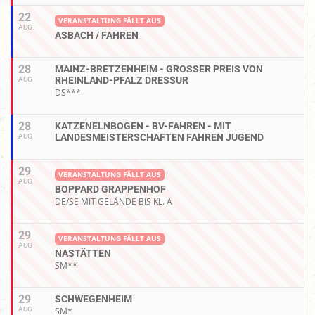
22
VERANSTALTUNG FÄLLT AUS
AUG
ASBACH / FAHREN
28
MAINZ-BRETZENHEIM - GROSSER PREIS VON R
HEINLAND-PFALZ DRESSUR
AUG
DS***
28
KATZENELNBOGEN - BV-FAHREN - MIT
LANDESMEISTERSCHAFTEN FAHREN JUGEND
AUG
29
VERANSTALTUNG FÄLLT AUS
AUG
BOPPARD GRAPPENHOF
DE/SE MIT GELÄNDE BIS KL. A
29
VERANSTALTUNG FÄLLT AUS
AUG
NASTÄTTEN
SM**
29
SCHWEGENHEIM
AUG
SM*