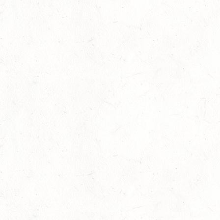
AUG
SS*
22
KURTSCHEID - VOLTI
AUG
MIT BASISCHAMPIONAT
22
BAD MARIENBERG
AUG
SS*
22
MAINZ-LAUBENHEIM
AUG
DS*
22
MAYEN-GEISBÜSCHHOF
AUG
SM**
22
VERANSTALTUNG FÄLLT AUS
AUG
ASBACH / FAHREN
23
MARIENRACHDORF / BV-REITEN
AUG