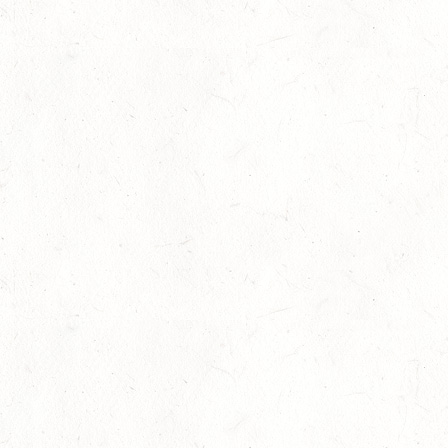
Juli
LM Springen: Zu Gast in Andernach
27
Slider
-
Sport
-
Springen
Juli
Britt Roth wird Deutsche U25-Meisterin
27
Slider
-
Sport
-
Springen
Juli
Viermal Edelmetall
24
Dressur
-
Jugendnews
-
Slider
-
Sport
Juli
LM Vielseitigkeit: Abschied von Kaisersesch
13
Slider
-
Sport
-
Vielseitigkeit
Juli