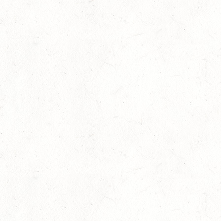
29
RODENBACH / HALLE - BV-REITEN
AUG
29
HALLGARTEN DISTANZRITT - "NORD-PFALZ-
DISTANZ"
AUG
30
DACHSENHAUSEN / BV-REITEN
AUG
SEPTEMBER
04
MAYEN, THOMASHOF
SEP
SS*
04
FUSSGÖNHEIM
SEP
DS*/SS* - PFALZMEISTERSCHAFTEN
04
WOMRATH/HUNSRÜCK, BERITTFÜHRER-LEHRGANG
TEIL II
SEP
05
KATZENELNBOGEN - VOLTI-BV