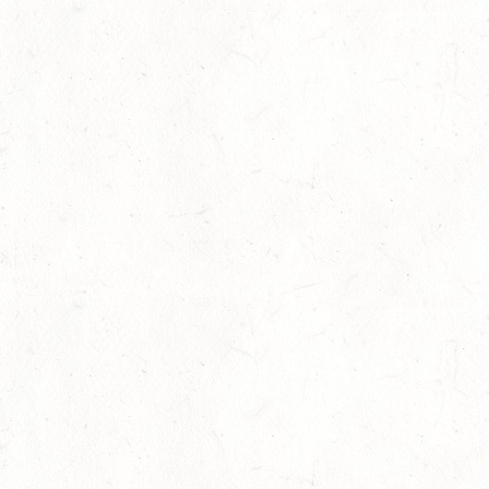
11
OSBURG / BV-REITEN
SEP
11
WITTLICH
SEP
SS*
12
EMMELSHAUSEN - ST. GOAR WERLAU / O-RITT
SEP
12
IDAR-OBERSTEIN / BV-REITEN
SEP
12
HASSLOCH-PFALZMÜHLE / REITANLAGE BLAUL
SEP
DM*/SM*
12
MAYEN, THOMASHOF
SEP
DS**/SE
12
LEIENKAUL - RFV DAUN - VOLTI
SEP