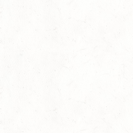
SEP
05
VERANSTALTUNG FÄLLT AUS
SEP
GEROLSTEIN / BV-REITEN
WBO REITEN
05
LANGENSCHEID
SEP
DM*/SM*
05
TRIER-PELLINGEN
SEP
DS*
06
LÖLLBACH / O-RITT
SEP
10
ZEISKAM
SEP
DS**/SS*** - DEUTSCHE JUGENDMEISTERSCHAFT
DRESSUR/SPRINGEN
11
ALSENBORN
SEP
DS*/SM*