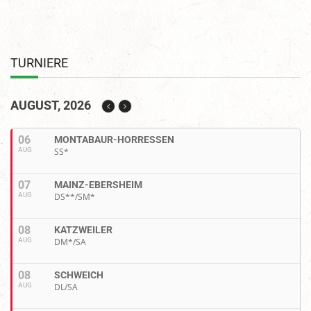
TURNIERE
AUGUST, 2026
06
MONTABAUR-HORRESSEN
AUG
SS*
07
MAINZ-EBERSHEIM
AUG
DS**/SM*
08
KATZWEILER
AUG
DM*/SA
08
SCHWEICH
AUG
DL/SA