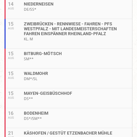
14
NIEDERNEISEN
AUG
DE/SS*
15
ZWEIBRÜCKEN - RENNWIESE - FAHREN - PFS
WESTPFALZ - MIT LANDESMEISTERSCHAFTEN
AUG
FAHREN EINSPÄNNER RHEINLAND-PFALZ
KL. M
15
BITBURG-MÖTSCH
AUG
SM**
15
WALDMOHR
AUG
DM*/SL
15
MAYEN-GEISBÜSCHHOF
AUG
DS**
16
BODENHEIM
AUG
DS*/SM**
21
KÄSHOFEN / GESTÜT ETZENBACHER MÜHLE