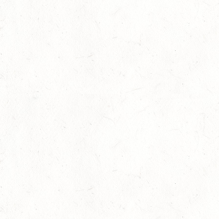
SEP
20
KLEINBUNDENBACH / O-RITT
SEP
20
THALEISCHWEILER-FRÖSCHEN / O-RITT
SEP
26
AFTHOLDERBACH / BV-REITEN
SEP
26
MAINZ-GONSENHEIM - FAHREN
SEP
FAHREN KL. A 1+2-SPÄNNER
26
MONTABAUR-HORRESSEN
SEP
DM*/SM*
26
QUEIDERSBACH
SEP
DM*/SL
OKTOBER