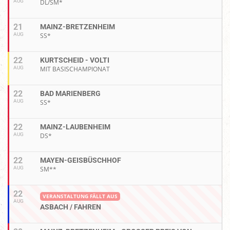
AUG
DL/SM*
21
MAINZ-BRETZENHEIM
AUG
SS*
22
KURTSCHEID - VOLTI
AUG
MIT BASISCHAMPIONAT
22
BAD MARIENBERG
AUG
SS*
22
MAINZ-LAUBENHEIM
AUG
DS*
22
MAYEN-GEISBÜSCHHOF
AUG
SM**
22
VERANSTALTUNG FÄLLT AUS
AUG
ASBACH / FAHREN