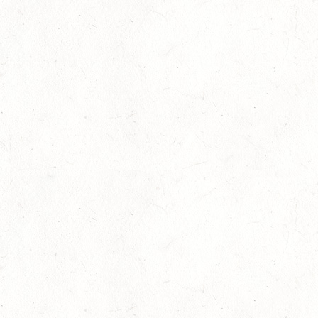
08
HEIMKIRCHEN / WED
AUG
14
NIEDERNEISEN
AUG
DE/SS*
14
WOMRATH/HUNSRÜCK, BERITTFÜHRER-LEHRGANG
TEIL I
AUG
15
ZWEIBRÜCKEN - RENNWIESE - FAHREN - PFS
WESTPFALZ - MIT LANDESMEISTERSCHAFTEN
AUG
FAHREN EINSPÄNNER RHEINLAND-PFALZ
KL. M
15
BITBURG-MÖTSCH
AUG
SM**
15
WALDMOHR
AUG
DM*/SL
15
MAYEN-GEISBÜSCHHOF
AUG
DS**