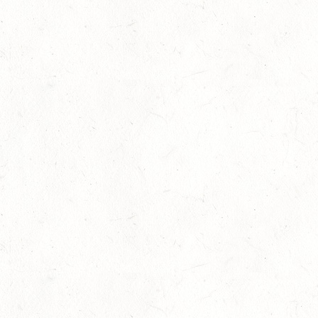
09
KURTSCHEID / HALLE
OKT
SS*
10
VERANSTALTUNG FÄLLT AUS
OKT
WORMS-PFEDDERSHEIM / REITSPORTANLAGE
WITTEMER
SM**
10
NEUHOFEN / HALLE
OKT
DL/SL
16
NEUWIED / HALLE
OKT
SS**
17
HUNGENROTH / BV REITEN
OKT
23
ZWEIBRÜCKEN / VOLTIGIEREN
OKT
DEUTSCHER VOLTIGIERPOKAL M-TEAMS UND DOPPEL