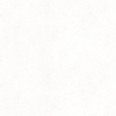
13
WISSEN / BV-REITEN
SEP
13
WEISEL - REITANLAGE MAGDALENENHOF / BV-
REITEN
SEP
13
NEUHOFEN - FAHREN
SEP
1+2-SPÄNNER
13
BIRKENFELD / O-RITT
SEP
VERBANDSMEISTERSCHAFTEN BREITENSPORT RHEINLAND-
NASSAU
19
BAD MARIENBERG
SEP
DS***
19
LEMBERG DISTANZRITT - "ABENTEUER PFAELZER
WALD"
SEP
20
LUDWIGSHAFEN / BV-VOLTI