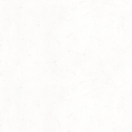
03
JUGENHEIM / BV-REITEN
OKT
03
ROCKENHAUSEN / BV-REITEN
OKT
03
KURTSCHEID / BV-REITEN
OKT
03
WEISENHEIM AM SAND
OKT
SL
03
ZEISKAM / LANDESSCHLEPPJAGD
OKT
03
BAD EMS - VOLTI
OKT
VERBANDSMEISTERSCHAFTEN RHEINLAND-NASSAU
04
WEISENHEIM AM SAND / BV-REITEN - PFÄLZER
PFERDEFEST
OKT