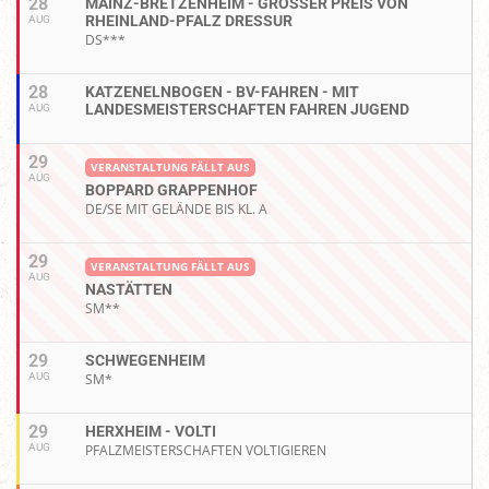
28
MAINZ-BRETZENHEIM - GROSSER PREIS VON R
HEINLAND-PFALZ DRESSUR
AUG
DS***
28
KATZENELNBOGEN - BV-FAHREN - MIT
LANDESMEISTERSCHAFTEN FAHREN JUGEND
AUG
29
VERANSTALTUNG FÄLLT AUS
AUG
BOPPARD GRAPPENHOF
DE/SE MIT GELÄNDE BIS KL. A
29
VERANSTALTUNG FÄLLT AUS
AUG
NASTÄTTEN
SM**
29
SCHWEGENHEIM
AUG
SM*
29
HERXHEIM - VOLTI
AUG
PFALZMEISTERSCHAFTEN VOLTIGIEREN