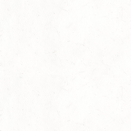
28
MAINZ-BRETZENHEIM - GROSSER PREIS VON R
HEINLAND-PFALZ DRESSUR
AUG
DS***
28
KATZENELNBOGEN - BV-FAHREN - MIT
LANDESMEISTERSCHAFTEN FAHREN JUGEND
AUG
29
VERANSTALTUNG FÄLLT AUS
AUG
BOPPARD GRAPPENHOF
DE/SE MIT GELÄNDE BIS KL. A
29
VERANSTALTUNG FÄLLT AUS
AUG
NASTÄTTEN
SM**
29
SCHWEGENHEIM
AUG
SM*
29
HERXHEIM - VOLTI
AUG
PFALZMEISTERSCHAFTEN VOLTIGIEREN