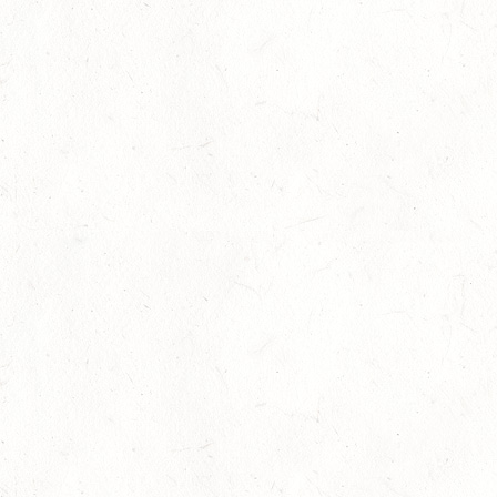
24
NEUWIED / HALLE
OKT
SM** - SICHTUNG FÜR DAS
BUNDESNACHWUCHSCHAMPIONAT DER SPRINGREITER
24
MIESAU
OKT
24
VORBEREITUNGSTAG ZUM
NACHWUCHSTRAINERASSISTENT REITEN UND
OKT
TRAINERASSISTENT IM REITSPORT IN ELSOFF, HOF
KREMPEL
24
VERANSTALTUNG FÄLLT AUS
OKT
TRIER - HOFGUT MONAISE / HALLE
SM*
25
MAYEN, THOMASHOF / BV-REITEN
OKT
26
PIRMASENS-WINDSBERG, LEHRGANG ZUR EQ
BODENARBEIT
OKT