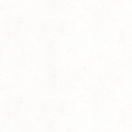
15
VERANSTALTUNG FÄLLT AUS
AUG
ASBACH / BV-REITEN
15
(VDD) ROTH "DON QUIJOTE" - DISTANZRITT
AUG
15
VERANSTALTUNG FÄLLT AUS
AUG
ASBACH / BV-FAHREN
16
BODENHEIM
AUG
DS*/SM**
21
KÄSHOFEN / GESTÜT ETZENBACHER MÜHLE
AUG
DL/SM*
21
DARSCHEID DISTANZRITT - 4. ALFBACHTAL DISTANZ
AUG
21
MAINZ-BRETZENHEIM