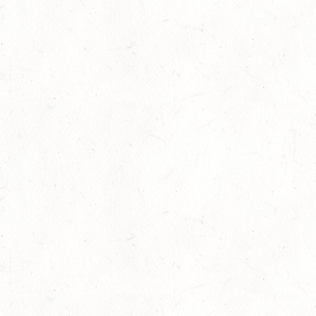
Bestandene Trainer C-Prüfung
13
Ausbildung
-
Slider
Juli
AUGUST
06
MONTABAUR-HORRESSEN
AUG
SS*
07
MAINZ-EBERSHEIM
AUG
DS**/SM*
08
KATZWEILER
AUG
DM*/SA
08
SCHWEICH
AUG
DL/SA