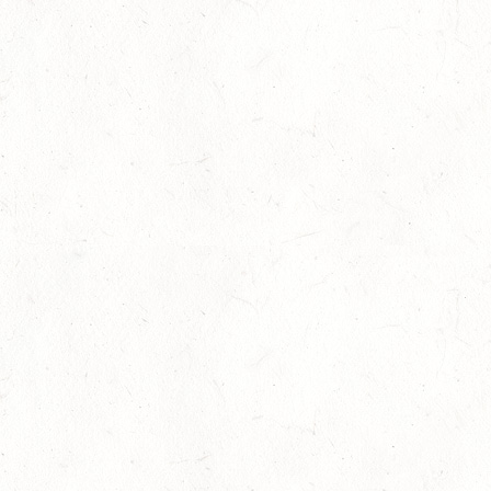
05
Fahren
-
Jugendnews
-
Slider
-
Sport
Aug.
In den Top Ten
05
Jugendnews
-
Slider
-
Sport
-
Vielseitigkeit
Aug.
Bronzemedaille für Lara Veth
05
Slider
-
Sport
-
Voltigieren
Aug.
Goldenes Reitabzeichen für Maité Colling
29
Dressur
-
Slider
-
Sport
-
Springen
Juli
Internationales Starterfeld
29
Großer Preis
-
Slider
-
Sport
-
Springen