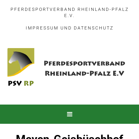
PFERDESPORTVERBAND RHEINLAND-PFALZ
E.V.
IMPRESSUM
UND
DATENSCHUTZ