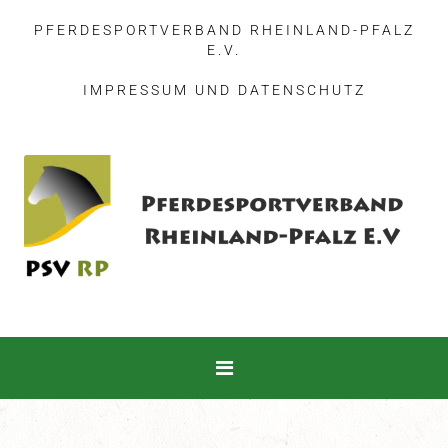
PFERDESPORTVERBAND RHEINLAND-PFALZ
E.V.
IMPRESSUM
UND
DATENSCHUTZ