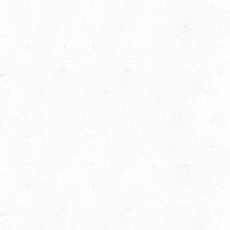
29
RODENBACH / HALLE -
AUG
29
HALLGARTEN DISTANZ
AUG
30
DACHSENHAUSEN / BV
AUG
SEPTEMBER
04
MAYEN, THOMASHOF
SEP
SS*
04
FUSSGÖNHEIM
SEP
DS*/SS* - PFALZMEISTE
04
WOMRATH/HUNSRÜCK, 
SEP
05
KATZENELNBOGEN - V