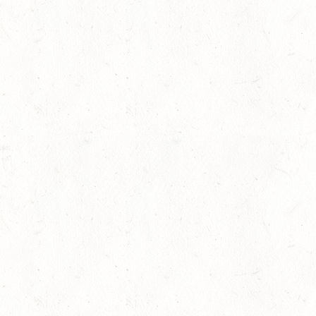
AUGUST
06
MONTABAUR-HORRES
AUG
SS*
07
MAINZ-EBERSHEIM
AUG
DS**/SM*
08
ZWEIBRÜCKEN-LANDG
PFALZ-SAAR - LAND
AUG
gkeit
DL - MIT QUALIFIKATIO
08
KATZWEILER
AUG
DM*/SA
08
SCHWEICH
AUG
DL/SA