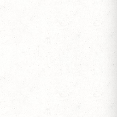
 BV-REITEN
RITT - "NORD-PFALZ-DISTANZ"
-REITEN
RSCHAFTEN
BERITTFÜHRER-LEHRGANG TEIL II
OLTI-BV