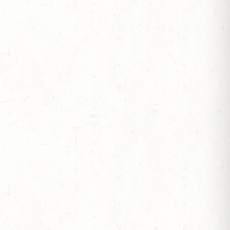
OF
S
V-REITEN