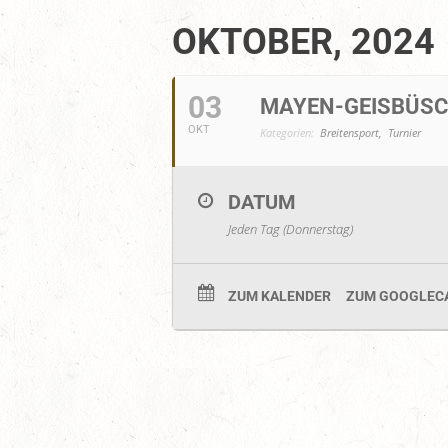
OKTOBER, 2024
03
MAYEN-GEISBÜSC
OKT
Kategorien:
Breitensport,
Turnier
DATUM
Jeden Tag (Donnerstag)
ZUM KALENDER
ZUM GOOGLEC