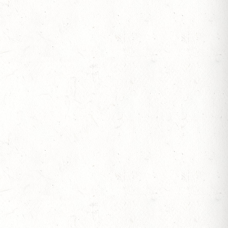
S
JOTE" - DISTANZRITT
S
 ETZENBACHER MÜHLE
TT - 4. ALFBACHTAL DISTANZ