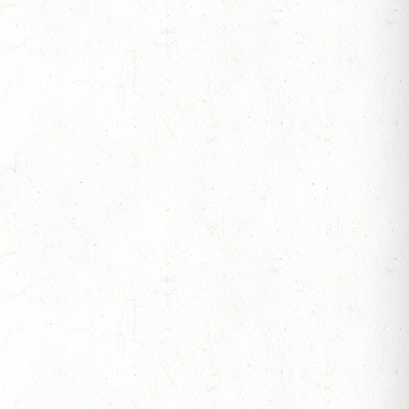
 BERITTFÜHRER-LEHRGANG TEIL I
IESE - FAHREN - PFS WESTPFALZ - MIT
FTEN FAHREN EINSPÄNNER RHEINLAND-PFALZ
OF