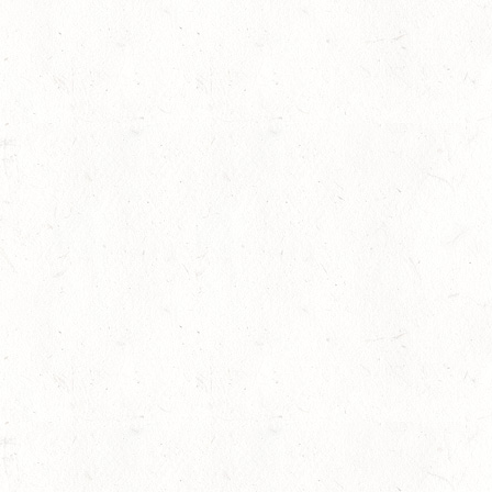
15
VERANSTALTUNG FÄLLT AU
AUG
ASBACH / BV-REITEN
sersesch
15
(VDD) ROTH "DON QUI
AUG
15
VERANSTALTUNG FÄLLT AU
AUG
ASBACH / BV-FAHREN
16
BODENHEIM
AUG
DS*/SM**
21
KÄSHOFEN / GESTÜT
AUG
DL/SM*
21
DARSCHEID DISTANZRI
AUG
21
MAINZ-BRETZENHEIM