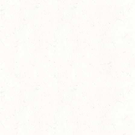
lling
08
HEIMKIRCHEN / WED
AUG
14
NIEDERNEISEN
AUG
DE/SS*
14
WOMRATH/HUNSRÜCK,
AUG
15
ZWEIBRÜCKEN - RENNW
LANDESMEISTERSCHA
AUG
KL. M
15
BITBURG-MÖTSCH
AUG
SM**
rin
15
WALDMOHR
AUG
DM*/SL
15
MAYEN-GEISBÜSCHH
AUG
DS**