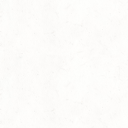
Auf Rang vier gefahren
05
Fahren
-
Jugendnews
-
Slider
-
Sport
Aug.
In den Top Ten
05
Jugendnews
-
Slider
-
Sport
-
Vielseiti
Aug.
Bronzemedaille für Lara Veth
05
Slider
-
Sport
-
Voltigieren
Aug.