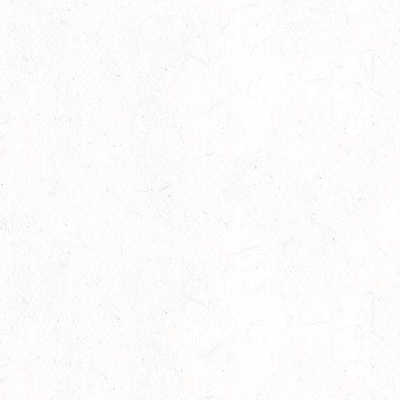
Goldenes Reitabzeichen für Maité Co
29
Dressur
-
Slider
-
Sport
-
Springen
Juli
Internationales Starterfeld
29
Großer Preis
-
Slider
-
Sport
-
Springen
Juli
LM Springen: Zu Gast in Andernach
27
Slider
-
Sport
-
Springen
Juli
Britt Roth wird Deutsche U25-Meiste
27
Slider
-
Sport
-
Springen
Juli
Viermal Edelmetall
24
Dressur
-
Jugendnews
-
Slider
-
Sport