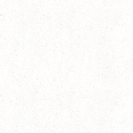
28
MAINZ-BRETZENHEIM 
RESSUR
AUG
DS***
28
KATZENELNBOGEN - B
FAHREN JUGEND
AUG
29
VERANSTALTUNG FÄLLT AU
AUG
BOPPARD GRAPPENH
DE/SE MIT GELÄNDE BIS K
29
VERANSTALTUNG FÄLLT AU
AUG
NASTÄTTEN
SM**
29
SCHWEGENHEIM
AUG
SM*
29
HERXHEIM - VOLTI
AUG
PFALZMEISTERSCHAFTEN 