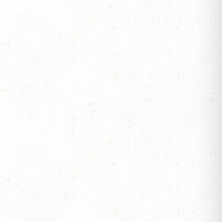
SEN
ESTÜT, PFERDEZUCHTVERBAND RHEINLAND-
ESREITPFERDECHAMPIONAT
N ZUM AL SHIRA’AA BUNDESCHAMPIONAT DRESSURPONYS