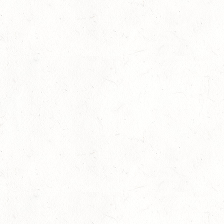
Juli
LM Vielseitigkeit: Abschied von Kai
13
Slider
-
Sport
-
Vielseitigkeit
Juli
Bestandene Trainer C-Prüfung
13
Ausbildung
-
Slider
Juli