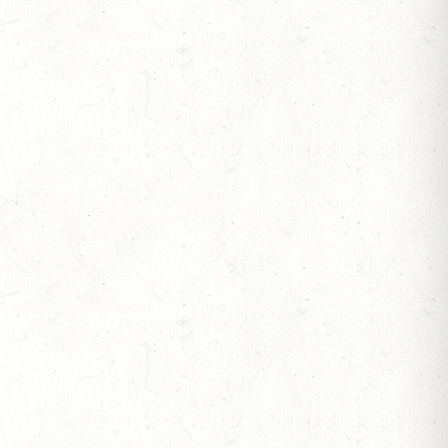
- GROSSER PREIS VON RHEINLAND-PFALZ D
V-FAHREN - MIT LANDESMEISTERSCHAFTEN
S
OF
L. A
S
VOLTIGIEREN