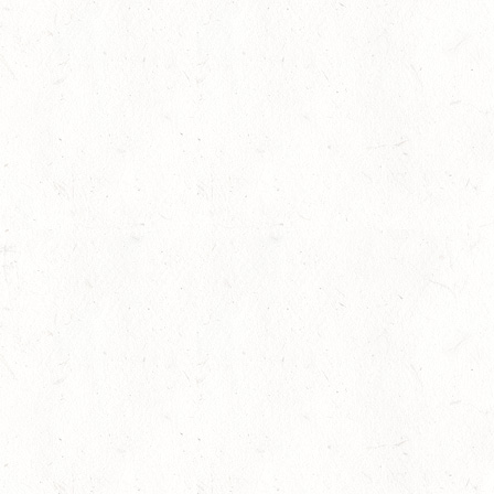
AUG
SS*
22
KURTSCHEID - VOLTI
AUG
MIT BASISCHAMPIONAT
22
BAD MARIENBERG
AUG
SS*
22
MAINZ-LAUBENHEIM
AUG
DS*
22
MAYEN-GEISBÜSCHH
AUG
SM**
22
VERANSTALTUNG FÄLLT AU
AUG
ASBACH / FAHREN
23
MARIENRACHDORF / B
AUG