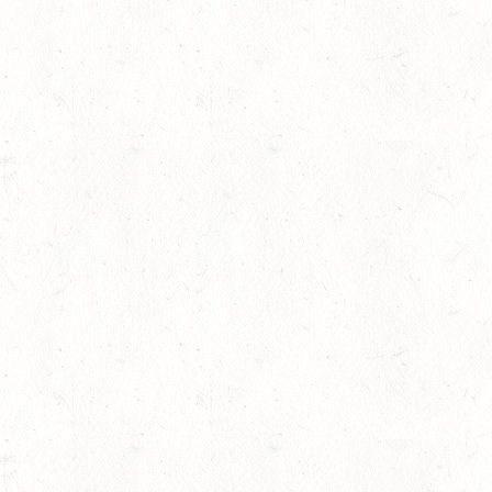
SM**
29
SCHWEGENHEIM
AUG
SM*
29
HERXHEIM - VOLTI
AUG
PFALZMEISTERSCHAFTEN 
29
RODENBACH / HALLE -
AUG
29
HALLGARTEN DISTANZ
AUG
30
DACHSENHAUSEN / BV
AUG
SEPTEMBER
04
MAYEN, THOMASHOF
SEP
SS*