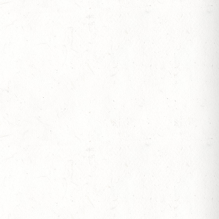
N ZUM AL SHIRA’AA BUNDESCHAMPIONAT DRESSURPONYS
 BERITTFÜHRER-LEHRGANG TEIL I
IESE - FAHREN - PFS WESTPFALZ - MIT
FTEN FAHREN EINSPÄNNER RHEINLAND-PFALZ