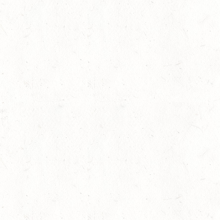
21
KÄSHOFEN / GESTÜT
AUG
DL/SM*
21
DARSCHEID DISTANZRI
AUG
21
MAINZ-BRETZENHEIM
AUG
SS*
22
KURTSCHEID - VOLTI
AUG
MIT BASISCHAMPIONAT
22
BAD MARIENBERG
AUG
SS*
22
MAINZ-LAUBENHEIM
AUG
DS*
22
MAYEN-GEISBÜSCHH
AUG
SM**