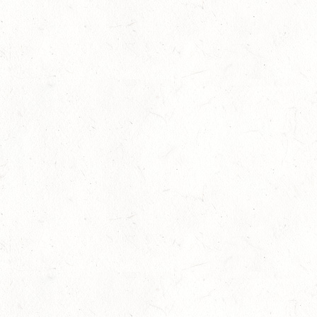
Britt Roth wird Deutsche U25-Meiste
27
Slider
-
Sport
-
Springen
Juli
Viermal Edelmetall
24
Dressur
-
Jugendnews
-
Slider
-
Sport
Juli
LM Vielseitigkeit: Abschied von Kai
13
Slider
-
Sport
-
Vielseitigkeit
Juli
Bestandene Trainer C-Prüfung
13
Ausbildung
-
Slider
Juli