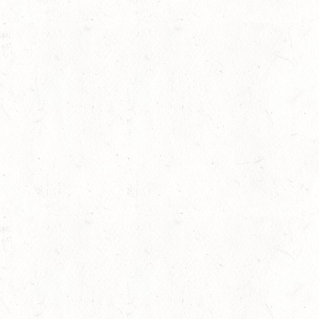
22
VERANSTALTUNG FÄLLT AU
AUG
ASBACH / FAHREN
23
MARIENRACHDORF / B
AUG
28
MAINZ-BRETZENHEIM 
RESSUR
AUG
DS***
28
KATZENELNBOGEN - B
FAHREN JUGEND
AUG
29
VERANSTALTUNG FÄLLT AU
AUG
BOPPARD GRAPPENH
DE/SE MIT GELÄNDE BIS K
29
VERANSTALTUNG FÄLLT AU
AUG
NASTÄTTEN