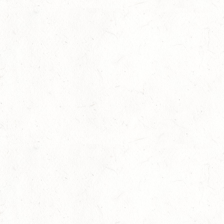
05
Jugendnews
-
Slider
-
Sport
-
Vielseiti
Aug.
Bronzemedaille für Lara Veth
05
Slider
-
Sport
-
Voltigieren
Aug.
Goldenes Reitabzeichen für Maité Co
29
Dressur
-
Slider
-
Sport
-
Springen
Juli
Internationales Starterfeld
29
Großer Preis
-
Slider
-
Sport
-
Springen
Juli
LM Springen: Zu Gast in Andernach
27
Slider
-
Sport
-
Springen
Juli