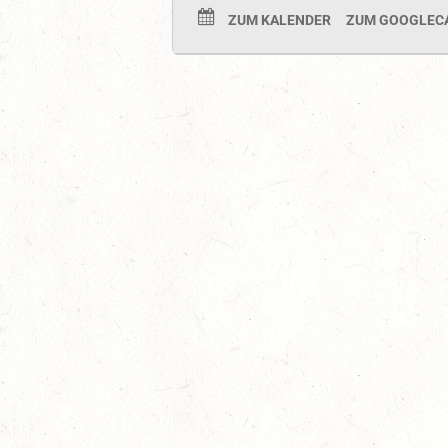
ZUM KALENDER
ZUM GOOGLEC
Auf Rang vier gefahren
05
Fahren
-
Jugendnews
-
Slider
-
Sport
Aug.
In den Top Ten