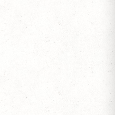
VOLTIGIEREN
 BV-REITEN
RITT - "NORD-PFALZ-DISTANZ"
-REITEN