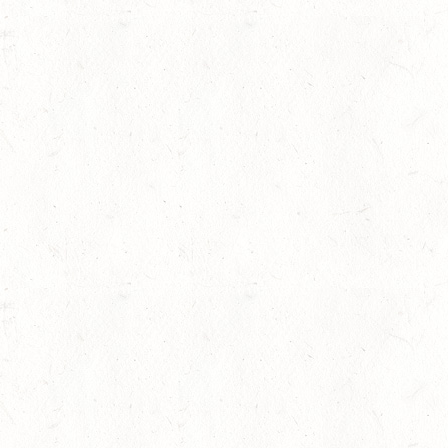
gkeit
DL - MIT QUALIFIKATIO
08
KATZWEILER
AUG
DM*/SA
08
SCHWEICH
AUG
DL/SA
lling
08
HEIMKIRCHEN / WED
AUG
14
NIEDERNEISEN
AUG
DE/SS*
14
WOMRATH/HUNSRÜCK,
AUG
15
ZWEIBRÜCKEN - RENNW
LANDESMEISTERSCHA
AUG
KL. M