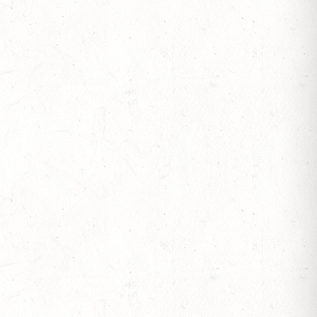
OF
S
JOTE" - DISTANZRITT
S