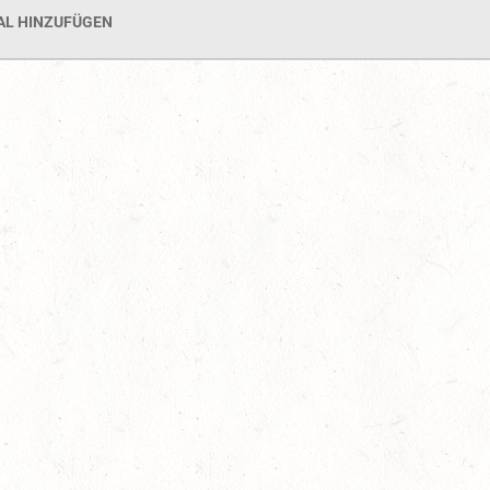
AL HINZUFÜGEN
AUGUST
06
MONTABAUR-HORRES
AUG
SS*
07
MAINZ-EBERSHEIM
AUG
DS**/SM*
08
ZWEIBRÜCKEN-LANDG
PFALZ-SAAR - LAND
AUG