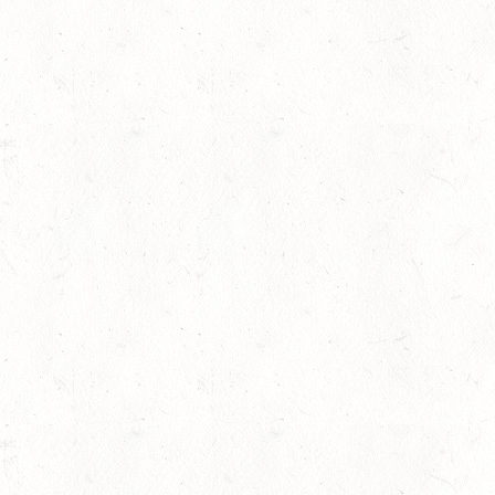
15
BITBURG-MÖTSCH
AUG
SM**
rin
15
WALDMOHR
AUG
DM*/SL
15
MAYEN-GEISBÜSCHH
AUG
DS**
15
VERANSTALTUNG FÄLLT AU
AUG
ASBACH / BV-REITEN
sersesch
15
(VDD) ROTH "DON QUI
AUG
15
VERANSTALTUNG FÄLLT AU
AUG
ASBACH / BV-FAHREN
16
BODENHEIM
AUG
DS*/SM**