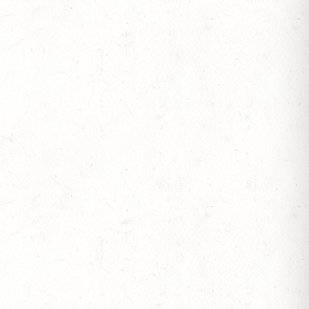
S
V-REITEN
- GROSSER PREIS VON RHEINLAND-PFALZ D
V-FAHREN - MIT LANDESMEISTERSCHAFTEN
S
OF
L. A
S