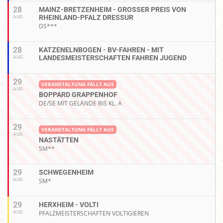
28
MAINZ-BRETZENHEIM - GROSSER PREIS VON R
HEINLAND-PFALZ DRESSUR
AUG
DS***
28
KATZENELNBOGEN - BV-FAHREN - MIT
LANDESMEISTERSCHAFTEN FAHREN JUGEND
AUG
29
VERANSTALTUNG FÄLLT AUS
AUG
BOPPARD GRAPPENHOF
DE/SE MIT GELÄNDE BIS KL. A
29
VERANSTALTUNG FÄLLT AUS
AUG
NASTÄTTEN
SM**
29
SCHWEGENHEIM
AUG
SM*
29
HERXHEIM - VOLTI
AUG
PFALZMEISTERSCHAFTEN VOLTIGIEREN