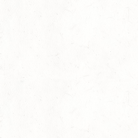
VERANSTALTUNG FÄLLT AUS
AUG
ASBACH / FAHREN
23
MARIENRACHDORF / BV-REITEN
AUG
28
MAINZ-BRETZENHEIM - GROSSER PREIS VON R
HEINLAND-PFALZ DRESSUR
AUG
DS***
28
KATZENELNBOGEN - BV-FAHREN - MIT
LANDESMEISTERSCHAFTEN FAHREN JUGEND
AUG
29
VERANSTALTUNG FÄLLT AUS
AUG
BOPPARD GRAPPENHOF
DE/SE MIT GELÄNDE BIS KL. A
29
VERANSTALTUNG FÄLLT AUS
AUG
NASTÄTTEN
SM**