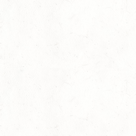
Auf Rang vier gefahren
05
Fahren
-
Jugendnews
-
Slider
-
Sport
Aug.
In den Top Ten
05
Jugendnews
-
Slider
-
Sport
-
Vielseitigkeit
Aug.
Bronzemedaille für Lara Veth
05
Slider
-
Sport
-
Voltigieren
Aug.
Goldenes Reitabzeichen für Maité Colling
29
Dressur
-
Slider
-
Sport
-
Springen
Juli
Internationales Starterfeld
29
Großer Preis
-
Slider
-
Sport
-
Springen