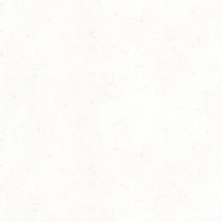
Bestandene Trainer C-Prüfung
13
Ausbildung
-
Slider
Juli
AUGUST
06
MONTABAUR-HORRESSEN
AUG
SS*
07
MAINZ-EBERSHEIM
AUG
DS**/SM*
08
ZWEIBRÜCKEN-LANDGESTÜT,
PFERDEZUCHTVERBAND RHEINLAND-PFALZ-SAAR -
AUG
LANDESREITPFERDECHAMPIONAT
DL - MIT QUALIFIKATION ZUM AL SHIRA’AA
BUNDESCHAMPIONAT DRESSURPONYS
KATZWEILER