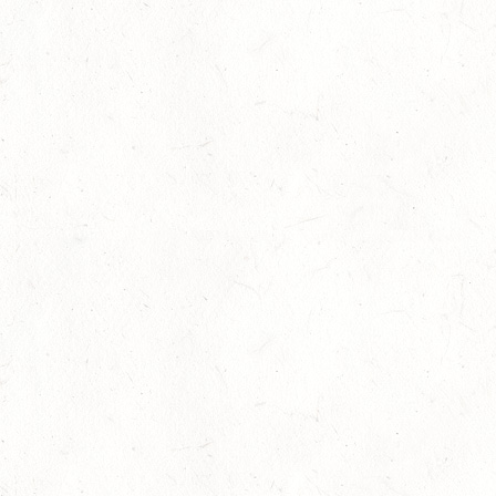
17
HUNGENROTH / BV REITEN
OKT
23
ZWEIBRÜCKEN / VOLTIGIEREN
OKT
DEUTSCHER VOLTIGIERPOKAL M-TEAMS UND DOPPEL
24
NEUWIED / HALLE
OKT
SM** - SICHTUNG FÜR DAS
BUNDESNACHWUCHSCHAMPIONAT DER SPRINGREITER
24
MIESAU
OKT
24
VORBEREITUNGSTAG ZUM
NACHWUCHSTRAINERASSISTENT REITEN UND
OKT
TRAINERASSISTENT IM REITSPORT IN ELSOFF, HOF
KREMPEL
24
VERANSTALTUNG FÄLLT AUS
OKT
TRIER - HOFGUT MONAISE / HALLE
SM*