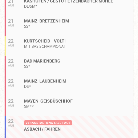
21
KÄSHOFEN / GESTÜT ETZENBACHER MÜHLE
AUG
DL/SM*
21
MAINZ-BRETZENHEIM
AUG
SS*
22
KURTSCHEID - VOLTI
AUG
MIT BASISCHAMPIONAT
22
BAD MARIENBERG
AUG
SS*
22
MAINZ-LAUBENHEIM
AUG
DS*
22
MAYEN-GEISBÜSCHHOF
AUG
SM**
22
VERANSTALTUNG FÄLLT AUS
AUG
ASBACH / FAHREN