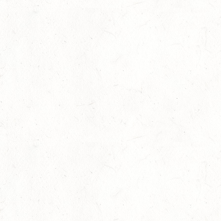
DM*/SM*
26
QUEIDERSBACH
SEP
DM*/SL
OKTOBER
03
JUGENHEIM / BV-REITEN
OKT
03
ROCKENHAUSEN / BV-REITEN
OKT
03
KURTSCHEID / BV-REITEN
OKT
03
WEISENHEIM AM SAND
OKT
SL
03
ZEISKAM / LANDESSCHLEPPJAGD
OKT