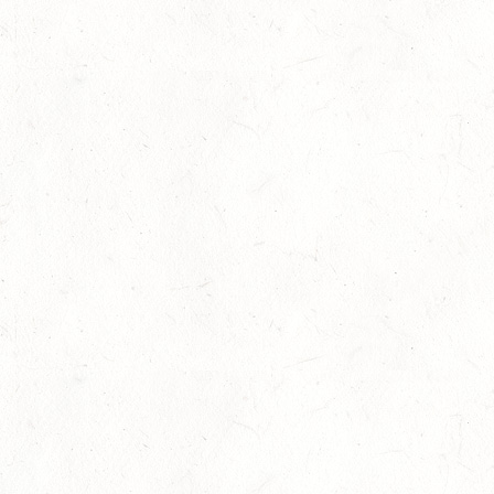
15
WALDMOHR
AUG
DM*/SL
15
MAYEN-GEISBÜSCHHOF
AUG
DS**
15
VERANSTALTUNG FÄLLT AUS
AUG
ASBACH / BV-REITEN
15
(VDD) ROTH "DON QUIJOTE" - DISTANZRITT
AUG
15
VERANSTALTUNG FÄLLT AUS
AUG
ASBACH / BV-FAHREN
16
BODENHEIM
AUG
DS*/SM**
21
KÄSHOFEN / GESTÜT ETZENBACHER MÜHLE