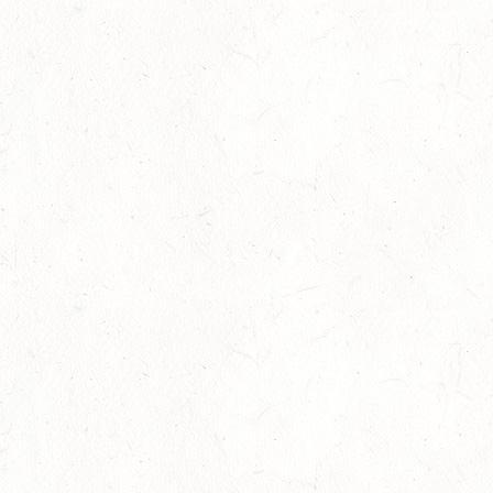
10
ZEISKAM
SEP
DS**/SS*** - DEUTSCHE JUGENDMEISTERSCHAFT
DRESSUR/SPRINGEN
11
ALSENBORN
SEP
DS*/SM*
11
OSBURG / BV-REITEN
SEP
11
WITTLICH
SEP
SS*
12
EMMELSHAUSEN - ST. GOAR WERLAU / O-RITT
SEP
12
IDAR-OBERSTEIN / BV-REITEN
SEP
12
HASSLOCH-PFALZMÜHLE / REITANLAGE BLAUL
SEP
DM*/SM*