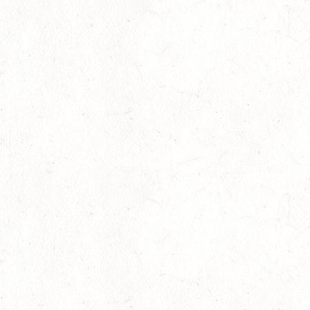
08
AUG
DM*/SA
08
SCHWEICH
AUG
DL/SA
08
HEIMKIRCHEN / WED
AUG
14
NIEDERNEISEN
AUG
DE/SS*
14
WOMRATH/HUNSRÜCK, BERITTFÜHRER-LEHRGANG
TEIL I
AUG
15
ZWEIBRÜCKEN - RENNWIESE - FAHREN - PFS
WESTPFALZ - MIT LANDESMEISTERSCHAFTEN
AUG
FAHREN EINSPÄNNER RHEINLAND-PFALZ
KL. M
15
BITBURG-MÖTSCH
AUG
SM**