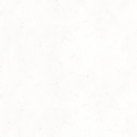
29
SCHWEGENHEIM
AUG
SM*
29
HERXHEIM - VOLTI
AUG
PFALZMEISTERSCHAFTEN VOLTIGIEREN
29
RODENBACH / HALLE - BV-REITEN
AUG
29
HALLGARTEN DISTANZRITT - "NORD-PFALZ-
DISTANZ"
AUG
30
DACHSENHAUSEN / BV-REITEN
AUG
SEPTEMBER
04
MAYEN, THOMASHOF
SEP
SS*
04
FUSSGÖNHEIM