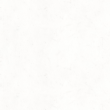
03
BAD EMS - VOLTI
OKT
VERBANDSMEISTERSCHAFTEN RHEINLAND-NASSAU
04
WEISENHEIM AM SAND / BV-REITEN - PFÄLZER
PFERDEFEST
OKT
09
KURTSCHEID / HALLE
OKT
SS*
10
VERANSTALTUNG FÄLLT AUS
OKT
WORMS-PFEDDERSHEIM / REITSPORTANLAGE
WITTEMER
SM**
10
NEUHOFEN / HALLE
OKT
DL/SL
16
NEUWIED / HALLE
OKT
SS**