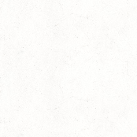
AUG
DL/SM*
21
DARSCHEID DISTANZRITT - 4. ALFBACHTAL DISTANZ
AUG
21
MAINZ-BRETZENHEIM
AUG
SS*
22
KURTSCHEID - VOLTI
AUG
MIT BASISCHAMPIONAT
22
BAD MARIENBERG
AUG
SS*
22
MAINZ-LAUBENHEIM
AUG
DS*
22
MAYEN-GEISBÜSCHHOF
AUG
SM**
22