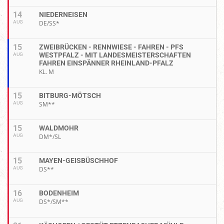
14
NIEDERNEISEN
AUG
DE/SS*
15
ZWEIBRÜCKEN - RENNWIESE - FAHREN - PFS
WESTPFALZ - MIT LANDESMEISTERSCHAFTEN
AUG
FAHREN EINSPÄNNER RHEINLAND-PFALZ
KL. M
15
BITBURG-MÖTSCH
AUG
SM**
15
WALDMOHR
AUG
DM*/SL
15
MAYEN-GEISBÜSCHHOF
AUG
DS**
16
BODENHEIM
AUG
DS*/SM**