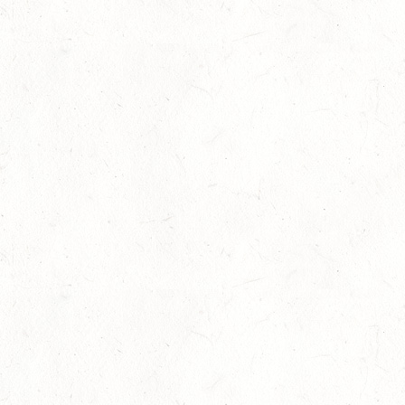
Juli
LM Springen: Zu Gast in Andernach
27
Slider
-
Sport
-
Springen
Juli
Britt Roth wird Deutsche U25-Meisterin
27
Slider
-
Sport
-
Springen
Juli
Viermal Edelmetall
24
Dressur
-
Jugendnews
-
Slider
-
Sport
Juli
LM Vielseitigkeit: Abschied von Kaisersesch
13
Slider
-
Sport
-
Vielseitigkeit
Juli