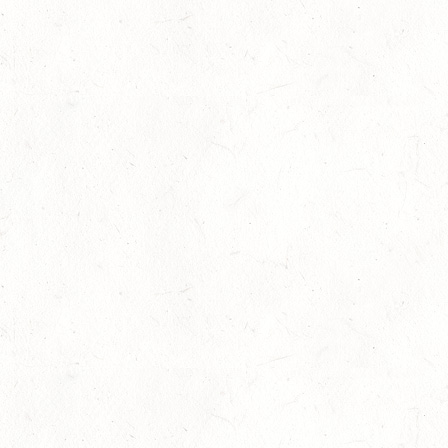
12
MAYEN, THOMASHOF
SEP
DS**/SE
12
LEIENKAUL - RFV DAUN - VOLTI
SEP
13
WISSEN / BV-REITEN
SEP
13
WEISEL - REITANLAGE MAGDALENENHOF / BV-
REITEN
SEP
13
NEUHOFEN - FAHREN
SEP
1+2-SPÄNNER
13
BIRKENFELD / O-RITT
SEP
VERBANDSMEISTERSCHAFTEN BREITENSPORT RHEINLAND-
NASSAU
19
BAD MARIENBERG
SEP