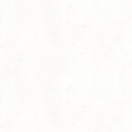
DS***
19
LEMBERG DISTANZRITT - "ABENTEUER PFAELZER
WALD"
SEP
20
LUDWIGSHAFEN / BV-VOLTI
SEP
20
KLEINBUNDENBACH / O-RITT
SEP
20
THALEISCHWEILER-FRÖSCHEN / O-RITT
SEP
26
AFTHOLDERBACH / BV-REITEN
SEP
26
MAINZ-GONSENHEIM - FAHREN
SEP
FAHREN KL. A 1+2-SPÄNNER
26
MONTABAUR-HORRESSEN
SEP