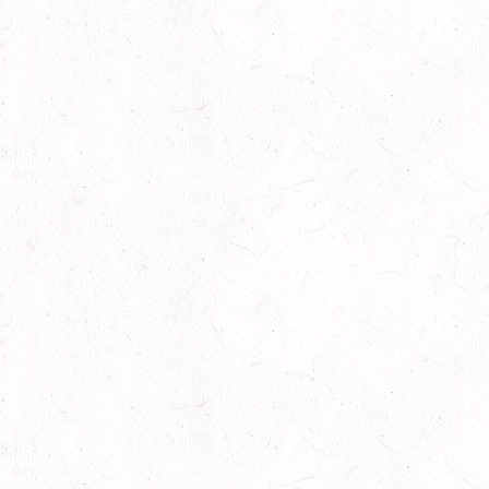
SEP
DS*/SS* - PFALZMEISTERSCHAFTEN
04
WOMRATH/HUNSRÜCK, BERITTFÜHRER-LEHRGANG
TEIL II
SEP
05
KATZENELNBOGEN - VOLTI-BV
SEP
05
VERANSTALTUNG FÄLLT AUS
SEP
GEROLSTEIN / BV-REITEN
WBO REITEN
05
LANGENSCHEID
SEP
DM*/SM*
05
TRIER-PELLINGEN
SEP
DS*
06
LÖLLBACH / O-RITT
SEP