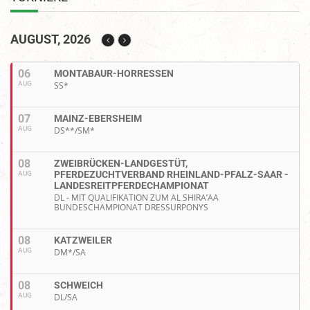
AUGUST, 2026
06
MONTABAUR-HORRESSEN
AUG
SS*
07
MAINZ-EBERSHEIM
AUG
DS**/SM*
08
ZWEIBRÜCKEN-LANDGESTÜT,
PFERDEZUCHTVERBAND RHEINLAND-PFALZ-SAAR -
AUG
LANDESREITPFERDECHAMPIONAT
DL - MIT QUALIFIKATION ZUM AL SHIRA’AA
BUNDESCHAMPIONAT DRESSURPONYS
08
KATZWEILER
AUG
DM*/SA
08
SCHWEICH
AUG
DL/SA