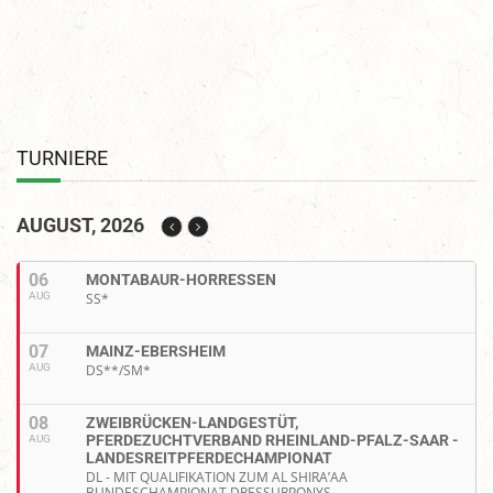
TURNIERE
AUGUST, 2026
06
MONTABAUR-HORRESSEN
AUG
SS*
07
MAINZ-EBERSHEIM
AUG
DS**/SM*
08
ZWEIBRÜCKEN-LANDGESTÜT,
PFERDEZUCHTVERBAND RHEINLAND-PFALZ-SAAR -
AUG
LANDESREITPFERDECHAMPIONAT
DL - MIT QUALIFIKATION ZUM AL SHIRA’AA
BUNDESCHAMPIONAT DRESSURPONYS