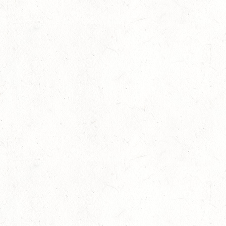
29
Großer Preis
-
Slider
-
Sport
-
Springen
Juli
LM Springen: Zu Gast in Andernach
27
Slider
-
Sport
-
Springen
Juli
Britt Roth wird Deutsche U25-Meisterin
27
Slider
-
Sport
-
Springen
Juli
Viermal Edelmetall
24
Dressur
-
Jugendnews
-
Slider
-
Sport
Juli
LM Vielseitigkeit: Abschied von Kaisersesch
13
Slider
-
Sport
-
Vielseitigkeit