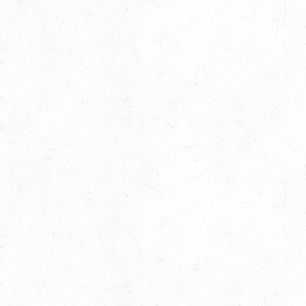
Auf Rang vier gefahren
05
Fahren
-
Jugendnews
-
Slider
-
Sport
Aug.
In den Top Ten
05
Jugendnews
-
Slider
-
Sport
-
Vielseitigkeit
Aug.
Bronzemedaille für Lara Veth
05
Slider
-
Sport
-
Voltigieren
Aug.
Goldenes Reitabzeichen für Maité Colling
29
Dressur
-
Slider
-
Sport
-
Springen
Juli
Internationales Starterfeld