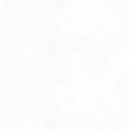
AUG
DL/SA
08
HEIMKIRCHEN / WED
AUG
14
NIEDERNEISEN
AUG
DE/SS*
14
WOMRATH/HUNSRÜCK, BERITTFÜHRER-LEHRGANG
TEIL I
AUG
15
ZWEIBRÜCKEN - RENNWIESE - FAHREN - PFS
WESTPFALZ - MIT LANDESMEISTERSCHAFTEN
AUG
FAHREN EINSPÄNNER RHEINLAND-PFALZ
KL. M
15
BITBURG-MÖTSCH
AUG
SM**
15
WALDMOHR
AUG
DM*/SL