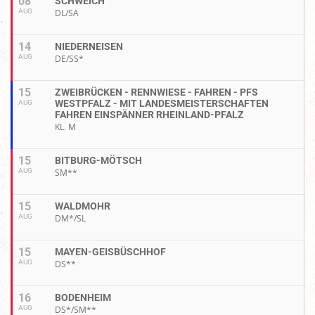
08
SCHWEICH
AUG
DL/SA
14
NIEDERNEISEN
AUG
DE/SS*
15
ZWEIBRÜCKEN - RENNWIESE - FAHREN - PFS
WESTPFALZ - MIT LANDESMEISTERSCHAFTEN
AUG
FAHREN EINSPÄNNER RHEINLAND-PFALZ
KL. M
15
BITBURG-MÖTSCH
AUG
SM**
15
WALDMOHR
AUG
DM*/SL
15
MAYEN-GEISBÜSCHHOF
AUG
DS**
16
BODENHEIM
AUG
DS*/SM**