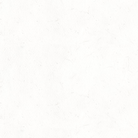
Juli
Bestandene Trainer C-Prüfung
13
Ausbildung
-
Slider
Juli
AUGUST
06
MONTABAUR-HORRESSEN
AUG
SS*
07
MAINZ-EBERSHEIM
AUG
DS**/SM*
08
KATZWEILER
AUG
DM*/SA
08
SCHWEICH