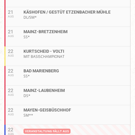
21
KÄSHOFEN / GESTÜT ETZENBACHER MÜHLE
AUG
DL/SM*
21
MAINZ-BRETZENHEIM
AUG
SS*
22
KURTSCHEID - VOLTI
AUG
MIT BASISCHAMPIONAT
22
BAD MARIENBERG
AUG
SS*
22
MAINZ-LAUBENHEIM
AUG
DS*
22
MAYEN-GEISBÜSCHHOF
AUG
SM**
22
VERANSTALTUNG FÄLLT AUS
AUG