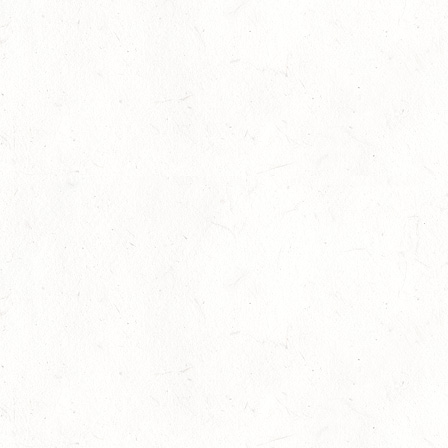
05
KATZENELNBOGEN - VOLTI-BV
SEP
05
VERANSTALTUNG FÄLLT AUS
SEP
GEROLSTEIN / BV-REITEN
WBO REITEN
05
LANGENSCHEID
SEP
DM*/SM*
05
TRIER-PELLINGEN
SEP
DS*
06
LÖLLBACH / O-RITT
SEP
10
ZEISKAM
SEP
DS**/SS*** - DEUTSCHE JUGENDMEISTERSCHAFT
DRESSUR/SPRINGEN