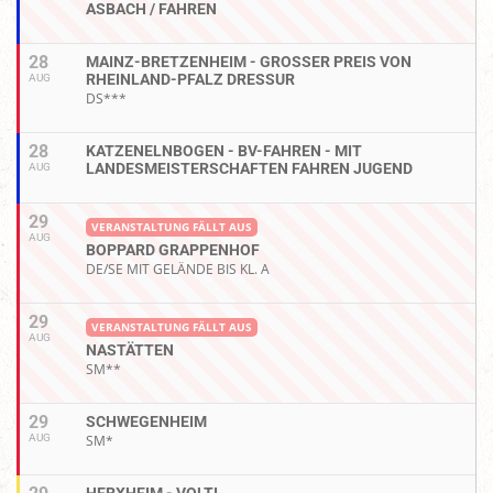
ASBACH / FAHREN
28
MAINZ-BRETZENHEIM - GROSSER PREIS VON R
HEINLAND-PFALZ DRESSUR
AUG
DS***
28
KATZENELNBOGEN - BV-FAHREN - MIT
LANDESMEISTERSCHAFTEN FAHREN JUGEND
AUG
29
VERANSTALTUNG FÄLLT AUS
AUG
BOPPARD GRAPPENHOF
DE/SE MIT GELÄNDE BIS KL. A
29
VERANSTALTUNG FÄLLT AUS
AUG
NASTÄTTEN
SM**
29
SCHWEGENHEIM
AUG
SM*
HERXHEIM - VOLTI