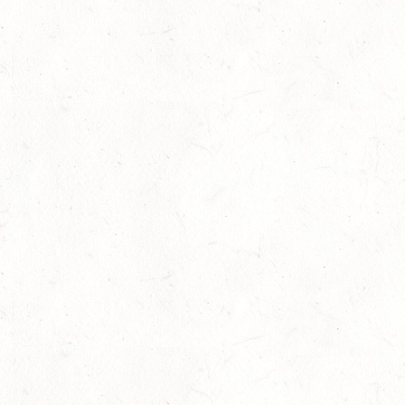
04
WEISENHEIM AM SAND / BV-REITEN - PFÄLZER
PFERDEFEST
OKT
09
KURTSCHEID / HALLE
OKT
SS*
10
VERANSTALTUNG FÄLLT AUS
OKT
WORMS-PFEDDERSHEIM / REITSPORTANLAGE
WITTEMER
SM**
10
NEUHOFEN / HALLE
OKT
DL/SL
16
NEUWIED / HALLE
OKT
SS**
17
HUNGENROTH / BV REITEN
OKT
23
ZWEIBRÜCKEN / VOLTIGIEREN