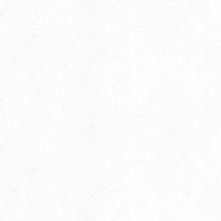
15
MAYEN-GEISBÜSCHHOF
AUG
DS**
15
VERANSTALTUNG FÄLLT AUS
AUG
ASBACH / BV-REITEN
15
(VDD) ROTH "DON QUIJOTE" - DISTANZRITT
AUG
15
VERANSTALTUNG FÄLLT AUS
AUG
ASBACH / BV-FAHREN
16
BODENHEIM
AUG
DS*/SM**
21
KÄSHOFEN / GESTÜT ETZENBACHER MÜHLE
AUG
DL/SM*
21
DARSCHEID DISTANZRITT - 4. ALFBACHTAL DISTANZ
AUG