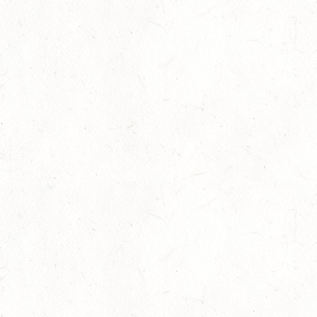
AUG
28
MAINZ-BRETZENHEIM - GROSSER PREIS VON R
HEINLAND-PFALZ DRESSUR
AUG
DS***
28
KATZENELNBOGEN - BV-FAHREN - MIT
LANDESMEISTERSCHAFTEN FAHREN JUGEND
AUG
29
VERANSTALTUNG FÄLLT AUS
AUG
BOPPARD GRAPPENHOF
DE/SE MIT GELÄNDE BIS KL. A
29
VERANSTALTUNG FÄLLT AUS
AUG
NASTÄTTEN
SM**
29
SCHWEGENHEIM
AUG
SM*