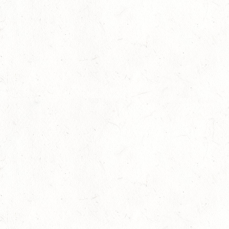
20
LUDWIGSHAFEN / BV-VOLTI
SEP
20
KLEINBUNDENBACH / O-RITT
SEP
20
THALEISCHWEILER-FRÖSCHEN / O-RITT
SEP
26
AFTHOLDERBACH / BV-REITEN
SEP
26
MAINZ-GONSENHEIM - FAHREN
SEP
FAHREN KL. A 1+2-SPÄNNER
26
MONTABAUR-HORRESSEN
SEP
DM*/SM*
26
QUEIDERSBACH
SEP
DM*/SL