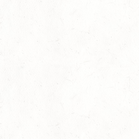
OKT
DEUTSCHER VOLTIGIERPOKAL M-TEAMS UND DOPPEL
24
NEUWIED / HALLE
OKT
SM** - SICHTUNG FÜR DAS
BUNDESNACHWUCHSCHAMPIONAT DER SPRINGREITER
24
MIESAU
OKT
24
VORBEREITUNGSTAG ZUM
NACHWUCHSTRAINERASSISTENT REITEN UND
OKT
TRAINERASSISTENT IM REITSPORT IN ELSOFF, HOF
KREMPEL
24
VERANSTALTUNG FÄLLT AUS
OKT
TRIER - HOFGUT MONAISE / HALLE
SM*
25
MAYEN, THOMASHOF / BV-REITEN
OKT