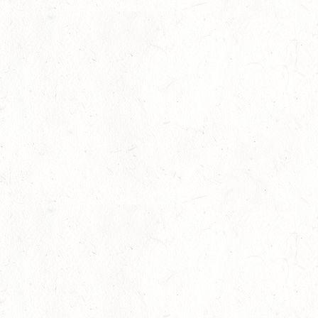
OKTOBER
03
JUGENHEIM / BV-REITEN
OKT
03
ROCKENHAUSEN / BV-REITEN
OKT
03
KURTSCHEID / BV-REITEN
OKT
03
WEISENHEIM AM SAND
OKT
SL
03
ZEISKAM / LANDESSCHLEPPJAGD
OKT
03
BAD EMS - VOLTI
OKT
VERBANDSMEISTERSCHAFTEN RHEINLAND-NASSAU