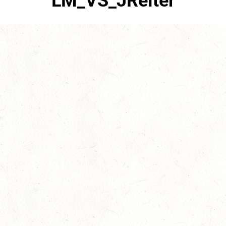
LM_VS_JReiter
September 3rd, 2018
No Comments