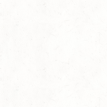
12
LEIENKAUL - RFV DAUN - VOLTI
SEP
13
WISSEN / BV-REITEN
SEP
13
WEISEL - REITANLAGE MAGDALENENHOF / BV-
REITEN
SEP
13
NEUHOFEN - FAHREN
SEP
1+2-SPÄNNER
13
BIRKENFELD / O-RITT
SEP
VERBANDSMEISTERSCHAFTEN BREITENSPORT RHEINLAND-
NASSAU
19
BAD MARIENBERG
SEP
DS***
19
LEMBERG DISTANZRITT - "ABENTEUER PFAELZER
WALD"
SEP