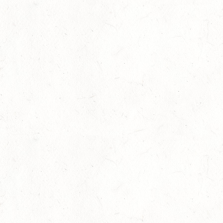
11
ALSENBORN
SEP
DS*/SM*
11
OSBURG / BV-REITEN
SEP
11
WITTLICH
SEP
SS*
12
EMMELSHAUSEN - ST. GOAR WERLAU / O-RITT
SEP
12
IDAR-OBERSTEIN / BV-REITEN
SEP
12
HASSLOCH-PFALZMÜHLE / REITANLAGE BLAUL
SEP
DM*/SM*
12
MAYEN, THOMASHOF
SEP
DS**/SE