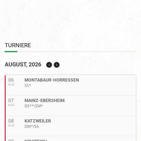
TURNIERE
AUGUST, 2026
06
MONTABAUR-HORRESSEN
AUG
SS*
07
MAINZ-EBERSHEIM
AUG
DS**/SM*
08
KATZWEILER
AUG
DM*/SA