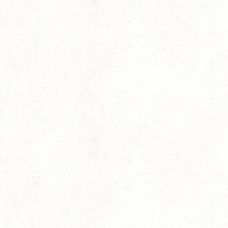
29
HERXHEIM - VOLTI
AUG
PFALZMEISTERSCHAFTEN VOLTIGIEREN
29
RODENBACH / HALLE - BV-REITEN
AUG
29
HALLGARTEN DISTANZRITT - "NORD-PFALZ-
DISTANZ"
AUG
30
DACHSENHAUSEN / BV-REITEN
AUG
SEPTEMBER
04
MAYEN, THOMASHOF
SEP
SS*
04
FUSSGÖNHEIM
SEP
DS*/SS* - PFALZMEISTERSCHAFTEN
04
WOMRATH/HUNSRÜCK, BERITTFÜHRER-LEHRGANG
TEIL II
SEP