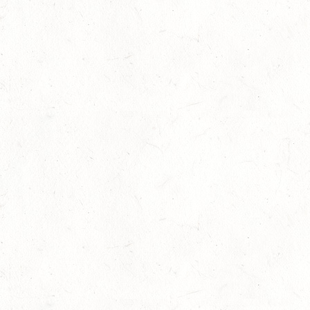
21
MAINZ-BRETZENHEIM
AUG
SS*
22
KURTSCHEID - VOLTI
AUG
MIT BASISCHAMPIONAT
22
BAD MARIENBERG
AUG
SS*
22
MAINZ-LAUBENHEIM
AUG
DS*
22
MAYEN-GEISBÜSCHHOF
AUG
SM**
22
VERANSTALTUNG FÄLLT AUS
AUG
ASBACH / FAHREN
23
MARIENRACHDORF / BV-REITEN