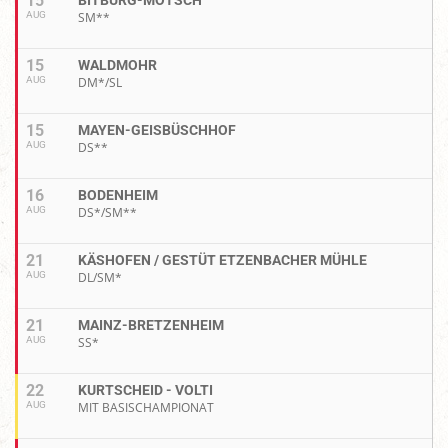
15
BITBURG-MÖTSCH
AUG
SM**
15
WALDMOHR
AUG
DM*/SL
15
MAYEN-GEISBÜSCHHOF
AUG
DS**
16
BODENHEIM
AUG
DS*/SM**
21
KÄSHOFEN / GESTÜT ETZENBACHER MÜHLE
AUG
DL/SM*
21
MAINZ-BRETZENHEIM
AUG
SS*
22
KURTSCHEID - VOLTI
AUG
MIT BASISCHAMPIONAT