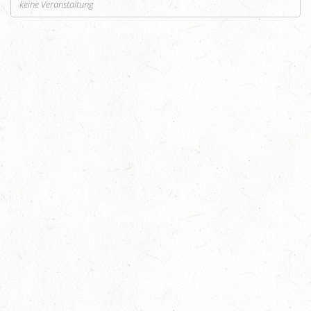
keine Veranstaltung
Auf Rang vier gefahren
05
Fahren
-
Jugendnews
-
Slider
-
Sport
Aug.
In den Top Ten
05
Jugendnews
-
Slider
-
Sport
-
Vielseitigkeit
Aug.