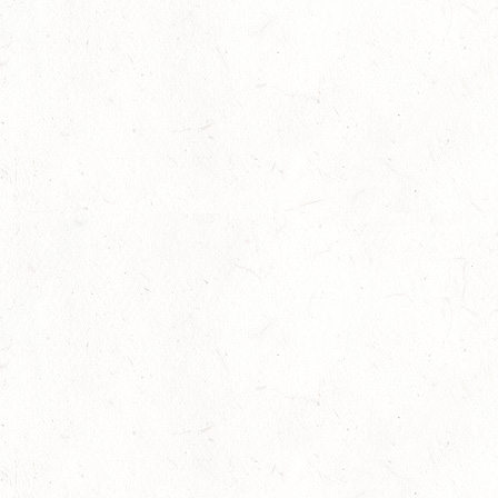
Zweispänner Pferde
GOLD Otto Werst (Zellertal-Donnersberger RFV) mit „Nemo“ &
„Norton“
Zweispänner Ponys