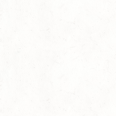
11
WITTLICH
SEP
SS*
12
EMMELSHAUSEN - ST. GOAR WERLAU / O-RITT
SEP
12
IDAR-OBERSTEIN / BV-REITEN
SEP
12
HASSLOCH-PFALZMÜHLE / REITANLAGE BLAUL
SEP
DM*/SM*
12
MAYEN, THOMASHOF
SEP
DS**/SE
12
LEIENKAUL - RFV DAUN - VOLTI
SEP
13
WISSEN / BV-REITEN
SEP