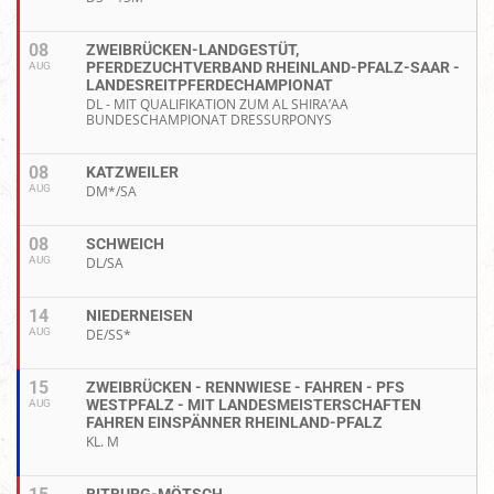
08
ZWEIBRÜCKEN-LANDGESTÜT,
PFERDEZUCHTVERBAND RHEINLAND-PFALZ-SAAR -
AUG
LANDESREITPFERDECHAMPIONAT
DL - MIT QUALIFIKATION ZUM AL SHIRA’AA
BUNDESCHAMPIONAT DRESSURPONYS
08
KATZWEILER
AUG
DM*/SA
08
SCHWEICH
AUG
DL/SA
14
NIEDERNEISEN
AUG
DE/SS*
15
ZWEIBRÜCKEN - RENNWIESE - FAHREN - PFS
WESTPFALZ - MIT LANDESMEISTERSCHAFTEN
AUG
FAHREN EINSPÄNNER RHEINLAND-PFALZ
KL. M