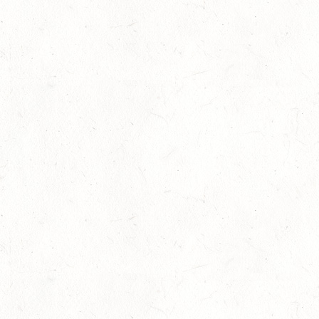
SEP
20
THALEISCHWEILER-FRÖSCHEN / O-RITT
SEP
26
AFTHOLDERBACH / BV-REITEN
SEP
26
MAINZ-GONSENHEIM - FAHREN
SEP
FAHREN KL. A 1+2-SPÄNNER
26
MONTABAUR-HORRESSEN
SEP
DM*/SM*
26
QUEIDERSBACH
SEP
DM*/SL
OKTOBER
03
JUGENHEIM / BV-REITEN
OKT