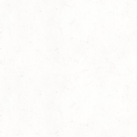
Slider
-
Sport
-
Springen
Juli
Viermal Edelmetall
24
Dressur
-
Jugendnews
-
Slider
-
Sport
Juli
LM Vielseitigkeit: Abschied von Kaisersesch
13
Slider
-
Sport
-
Vielseitigkeit
Juli
Bestandene Trainer C-Prüfung
13
Ausbildung
-
Slider
Juli
AUGUST