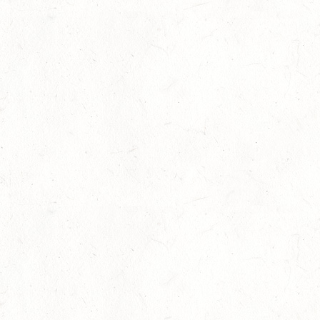
13
WEISEL - REITANLAGE MAGDALENENHOF / BV-
REITEN
SEP
13
NEUHOFEN - FAHREN
SEP
1+2-SPÄNNER
13
BIRKENFELD / O-RITT
SEP
VERBANDSMEISTERSCHAFTEN BREITENSPORT RHEINLAND-
NASSAU
19
BAD MARIENBERG
SEP
DS***
19
LEMBERG DISTANZRITT - "ABENTEUER PFAELZER
WALD"
SEP
20
LUDWIGSHAFEN / BV-VOLTI
SEP
20
KLEINBUNDENBACH / O-RITT