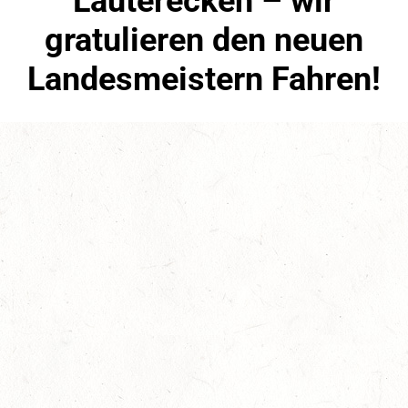
Lauterecken – wir
gratulieren den neuen
Landesmeistern Fahren!
Juni 30th, 2022
No Comments
Fahren
,
Slider
,
Sport