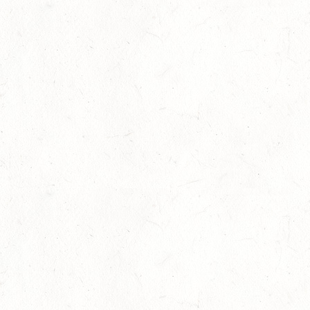
29
HALLGARTEN DISTANZRITT - "NORD-PFALZ-
DISTANZ"
AUG
30
DACHSENHAUSEN / BV-REITEN
AUG
SEPTEMBER
04
MAYEN, THOMASHOF
SEP
SS*
04
FUSSGÖNHEIM
SEP
DS*/SS* - PFALZMEISTERSCHAFTEN
04
WOMRATH/HUNSRÜCK, BERITTFÜHRER-LEHRGANG
TEIL II
SEP
05
KATZENELNBOGEN - VOLTI-BV
SEP
05
VERANSTALTUNG FÄLLT AUS