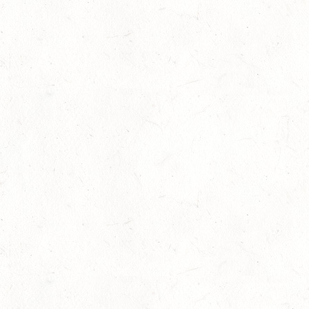
24
MIESAU
OKT
24
VORBEREITUNGSTAG ZUM
NACHWUCHSTRAINERASSISTENT REITEN UND
OKT
TRAINERASSISTENT IM REITSPORT IN ELSOFF, HOF
KREMPEL
24
VERANSTALTUNG FÄLLT AUS
OKT
TRIER - HOFGUT MONAISE / HALLE
SM*
25
MAYEN, THOMASHOF / BV-REITEN
OKT
26
PIRMASENS-WINDSBERG, LEHRGANG ZUR EQ
BODENARBEIT
OKT