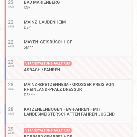
22
BAD MARIENBERG
AUG
SS*
22
MAINZ-LAUBENHEIM
AUG
DS*
22
MAYEN-GEISBÜSCHHOF
AUG
SM**
22
VERANSTALTUNG FÄLLT AUS
AUG
ASBACH / FAHREN
28
MAINZ-BRETZENHEIM - GROSSER PREIS VON R
HEINLAND-PFALZ DRESSUR
AUG
DS***
28
KATZENELNBOGEN - BV-FAHREN - MIT
LANDESMEISTERSCHAFTEN FAHREN JUGEND
AUG
29
VERANSTALTUNG FÄLLT AUS
AUG
BOPPARD GRAPPENHOF