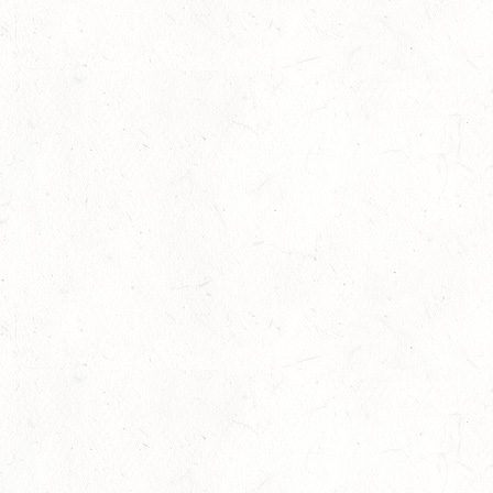
06
MONTABAUR-HORRESSEN
AUG
SS*
07
MAINZ-EBERSHEIM
AUG
DS**/SM*
08
ZWEIBRÜCKEN-LANDGESTÜT,
PFERDEZUCHTVERBAND RHEINLAND-PFALZ-SAAR -
AUG
LANDESREITPFERDECHAMPIONAT
DL - MIT QUALIFIKATION ZUM AL SHIRA’AA
BUNDESCHAMPIONAT DRESSURPONYS
08
KATZWEILER
AUG
DM*/SA
08
SCHWEICH
AUG
DL/SA
08
HEIMKIRCHEN / WED
AUG