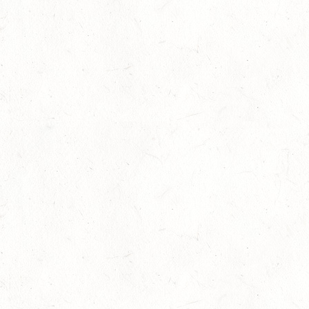
28
KATZENELNBOGEN - BV-FAHREN - MIT
LANDESMEISTERSCHAFTEN FAHREN JUGEND
AUG
29
VERANSTALTUNG FÄLLT AUS
AUG
BOPPARD GRAPPENHOF
DE/SE MIT GELÄNDE BIS KL. A
29
VERANSTALTUNG FÄLLT AUS
AUG
NASTÄTTEN
SM**
29
SCHWEGENHEIM
AUG
SM*
29
HERXHEIM - VOLTI
AUG
PFALZMEISTERSCHAFTEN VOLTIGIEREN
29
RODENBACH / HALLE - BV-REITEN
AUG