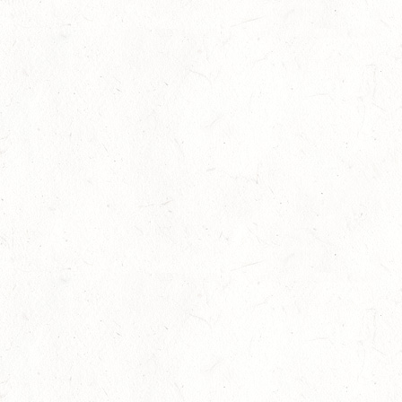
10
VERANSTALTUNG FÄLLT AUS
OKT
WORMS-PFEDDERSHEIM / REITSPORTANLAGE
WITTEMER
SM**
10
NEUHOFEN / HALLE
OKT
DL/SL
16
NEUWIED / HALLE
OKT
SS**
17
HUNGENROTH / BV REITEN
OKT
23
ZWEIBRÜCKEN / VOLTIGIEREN
OKT
DEUTSCHER VOLTIGIERPOKAL M-TEAMS UND DOPPEL
24
NEUWIED / HALLE
OKT
SM** - SICHTUNG FÜR DAS
BUNDESNACHWUCHSCHAMPIONAT DER SPRINGREITER