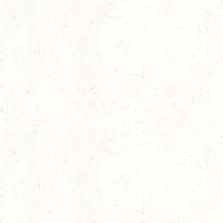
ASBACH / BV-REITEN
15
(VDD) ROTH "DON QUIJOTE" - DISTANZRITT
AUG
15
VERANSTALTUNG FÄLLT AUS
AUG
ASBACH / BV-FAHREN
16
BODENHEIM
AUG
DS*/SM**
21
KÄSHOFEN / GESTÜT ETZENBACHER MÜHLE
AUG
DL/SM*
21
DARSCHEID DISTANZRITT - 4. ALFBACHTAL DISTANZ
AUG
21
MAINZ-BRETZENHEIM
AUG
SS*
22
KURTSCHEID - VOLTI