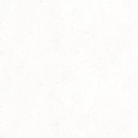
03
ROCKENHAUSEN / BV-REITEN
OKT
03
KURTSCHEID / BV-REITEN
OKT
03
WEISENHEIM AM SAND
OKT
SL
03
ZEISKAM / LANDESSCHLEPPJAGD
OKT
03
BAD EMS - VOLTI
OKT
VERBANDSMEISTERSCHAFTEN RHEINLAND-NASSAU
04
WEISENHEIM AM SAND / BV-REITEN - PFÄLZER
PFERDEFEST
OKT
09
KURTSCHEID / HALLE
OKT
SS*