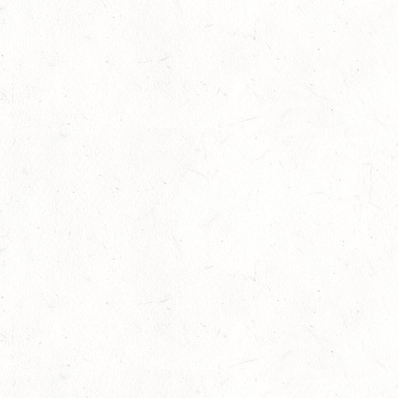
Bronzemedaille für Lara Veth
05
Slider
-
Sport
-
Voltigieren
Aug.
Goldenes Reitabzeichen für Maité Colling
29
Dressur
-
Slider
-
Sport
-
Springen
Juli
Internationales Starterfeld
29
Großer Preis
-
Slider
-
Sport
-
Springen
Juli
LM Springen: Zu Gast in Andernach
27
Slider
-
Sport
-
Springen
Juli
Britt Roth wird Deutsche U25-Meisterin
27