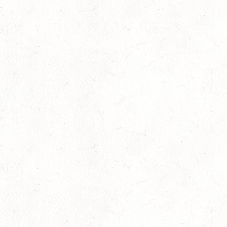
SEP
GEROLSTEIN / BV-REITEN
WBO REITEN
05
LANGENSCHEID
SEP
DM*/SM*
05
TRIER-PELLINGEN
SEP
DS*
06
LÖLLBACH / O-RITT
SEP
10
ZEISKAM
SEP
DS**/SS*** - DEUTSCHE JUGENDMEISTERSCHAFT
DRESSUR/SPRINGEN
11
ALSENBORN
SEP
DS*/SM*
11
OSBURG / BV-REITEN
SEP