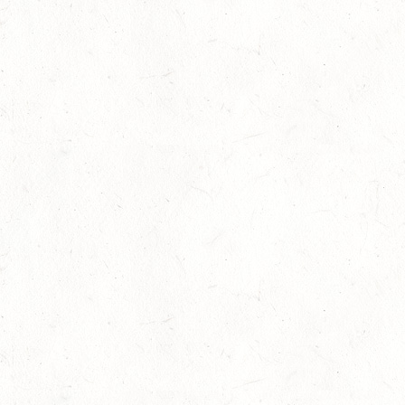
14
NIEDERNEISEN
AUG
DE/SS*
14
WOMRATH/HUNSRÜCK, BERITTFÜHRER-LEHRGANG
TEIL I
AUG
15
ZWEIBRÜCKEN - RENNWIESE - FAHREN - PFS
WESTPFALZ - MIT LANDESMEISTERSCHAFTEN
AUG
FAHREN EINSPÄNNER RHEINLAND-PFALZ
KL. M
15
BITBURG-MÖTSCH
AUG
SM**
15
WALDMOHR
AUG
DM*/SL
15
MAYEN-GEISBÜSCHHOF
AUG
DS**
15
VERANSTALTUNG FÄLLT AUS
AUG