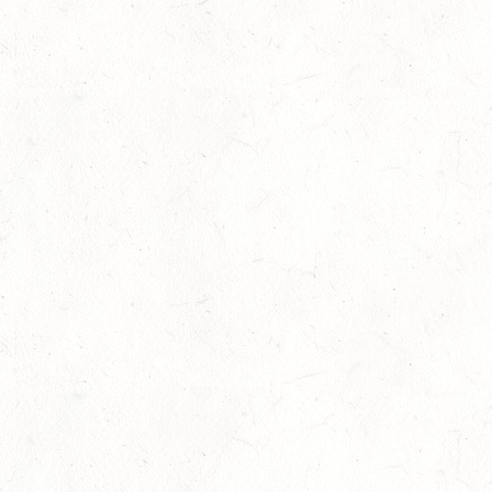
AUG
MIT BASISCHAMPIONAT
22
BAD MARIENBERG
AUG
SS*
22
MAINZ-LAUBENHEIM
AUG
DS*
22
MAYEN-GEISBÜSCHHOF
AUG
SM**
22
VERANSTALTUNG FÄLLT AUS
AUG
ASBACH / FAHREN
23
MARIENRACHDORF / BV-REITEN
AUG
28
MAINZ-BRETZENHEIM - GROSSER PREIS VON R
HEINLAND-PFALZ DRESSUR
AUG
DS***