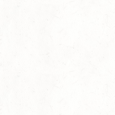
Bild: Guido Alexander Widmann
Mitgliederversammlung des PSVRP:
Jahresrückblick – Ehrung –
Zukunftsausblick
Stellenangebot Landestrainer Springen