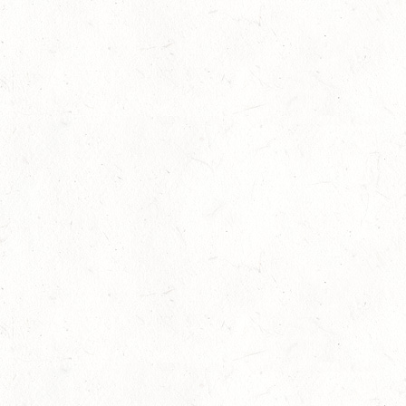
Bronzemedaille für Lara Veth
05
Slider
-
Sport
-
Voltigieren
Aug.
Goldenes Reitabzeichen für Maité Co
29
Dressur
-
Slider
-
Sport
-
Springen
Juli
Internationales Starterfeld
29
Großer Preis
-
Slider
-
Sport
-
Springen
Juli
LM Springen: Zu Gast in Andernach
27
Slider
-
Sport
-
Springen
Juli
Britt Roth wird Deutsche U25-Meiste