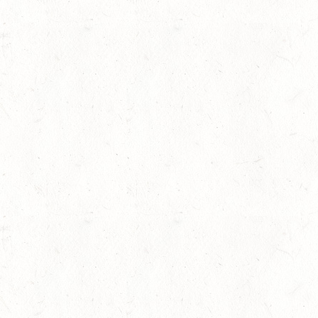
AUGUST
06
MONTABAUR-HORRES
AUG
SS*
07
HÖRINGEN / O-RITT
AUG
07
MAINZ-EBERSHEIM
AUG
DS**/SM*
gkeit
08
ZWEIBRÜCKEN-LANDG