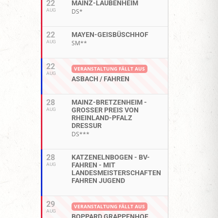
22
MAINZ-LAUBENHEIM
AUG
DS*
22
MAYEN-GEISBÜSCHHOF
AUG
SM**
22
VERANSTALTUNG FÄLLT AUS
AUG
ASBACH / FAHREN
28
MAINZ-BRETZENHEIM -
GROSSER PREIS VON R
AUG
HEINLAND-PFALZ D
RESSUR
DS***
28
KATZENELNBOGEN - BV-
FAHREN - MIT
AUG
LANDESMEISTERSCHAFTEN
FAHREN JUGEND
29
VERANSTALTUNG FÄLLT AUS
AUG
BOPPARD GRAPPENHOF