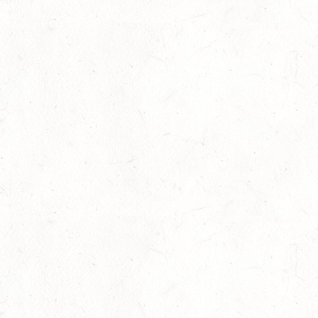
Auf Rang vier gefahren
05
Fahren
-
Jugendnews
-
Slider
-
Sport
Aug.
In den Top Ten
05
Jugendnews
-
Slider
-
Sport
-
Vielseiti
Aug.