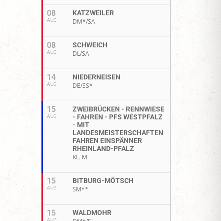
08
KATZWEILER
AUG
DM*/SA
08
SCHWEICH
AUG
DL/SA
14
NIEDERNEISEN
AUG
DE/SS*
15
ZWEIBRÜCKEN - RENNWIESE
- FAHREN - PFS WESTPFALZ
AUG
- MIT
LANDESMEISTERSCHAFTEN
FAHREN EINSPÄNNER
RHEINLAND-PFALZ
KL. M
15
BITBURG-MÖTSCH
AUG
SM**
15
WALDMOHR
AUG