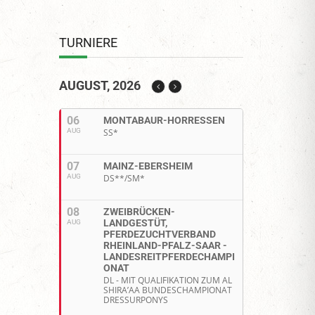
TURNIERE
AUGUST, 2026
06
MONTABAUR-HORRESSEN
AUG
SS*
07
MAINZ-EBERSHEIM
AUG
DS**/SM*
08
ZWEIBRÜCKEN-
LANDGESTÜT,
AUG
PFERDEZUCHTVERBAND
RHEINLAND-PFALZ-SAAR -
LANDESREITPFERDECHAMPI
ONAT
DL - MIT QUALIFIKATION ZUM AL
SHIRA’AA BUNDESCHAMPIONAT
DRESSURPONYS