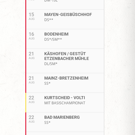
DM*/SL
15
MAYEN-GEISBÜSCHHOF
AUG
DS**
16
BODENHEIM
AUG
DS*/SM**
21
KÄSHOFEN / GESTÜT
ETZENBACHER MÜHLE
AUG
DL/SM*
21
MAINZ-BRETZENHEIM
AUG
SS*
22
KURTSCHEID - VOLTI
AUG
MIT BASISCHAMPIONAT
22
BAD MARIENBERG
AUG
SS*