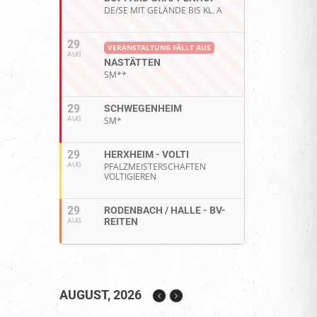
DE/SE MIT GELÄNDE BIS KL. A
29
VERANSTALTUNG FÄLLT AUS
AUG
NASTÄTTEN
SM**
29
SCHWEGENHEIM
AUG
SM*
29
HERXHEIM - VOLTI
AUG
PFALZMEISTERSCHAFTEN
VOLTIGIEREN
29
RODENBACH / HALLE - BV-
REITEN
AUG
AUGUST, 2026