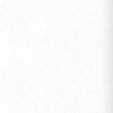
ESREITPFERDECHAMPIONAT
N ZUM AL SHIRA’AA BUNDESCHAMPIONAT DRESSURPONYS
 BERITTFÜHRER-LEHRGANG TEIL I
IESE - FAHREN - PFS WESTPFALZ - MIT
FTEN FAHREN EINSPÄNNER RHEINLAND-PFALZ