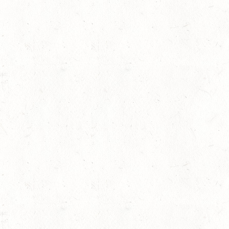
PFALZ-SAAR - LAND
AUG
DL - MIT QUALIFIKATIO
08
KATZWEILER
AUG
DM*/SA
lling
08
SCHWEICH
AUG
DL/SA
08
HEIMKIRCHEN / WED
AUG
14
NIEDERNEISEN
AUG
DE/SS*
14
WOMRATH/HUNSRÜCK,
AUG
15
ZWEIBRÜCKEN - RENNW
LANDESMEISTERSCHA
AUG
KL. M
rin