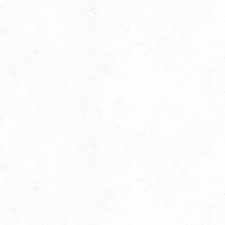
11
WITTLICH
SEP
SS*
12
EMMELSHAUSEN - ST. GOAR WERLAU / O-RITT
SEP
12
IDAR-OBERSTEIN / BV-REITEN
SEP
12
HASSLOCH-PFALZMÜHLE / REITANLAGE BLAUL
SEP
DM*/SM*
12
MAYEN, THOMASHOF
SEP
DS**/SE
12
LEIENKAUL - RFV DAUN - VOLTI
SEP
13
WISSEN / BV-REITEN
SEP