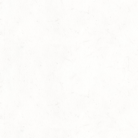
Juli
Viermal Edelmetall
24
Dressur
-
Jugendnews
-
Slider
-
Sport
Juli
LM Vielseitigkeit: Abschied von Kaisersesch
13
Slider
-
Sport
-
Vielseitigkeit
Juli
Bestandene Trainer C-Prüfung
13
Ausbildung
-
Slider
Juli
AUGUST
06
MONTABAUR-HORRESSEN