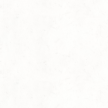
DE/SS*
14
WOMRATH/HUNSRÜCK, BERITTFÜHRER-LEHRGANG
TEIL I
AUG
15
ZWEIBRÜCKEN - RENNWIESE - FAHREN - PFS
WESTPFALZ - MIT LANDESMEISTERSCHAFTEN
AUG
FAHREN EINSPÄNNER RHEINLAND-PFALZ
KL. M
15
BITBURG-MÖTSCH
AUG
SM**
15
WALDMOHR
AUG
DM*/SL
15
MAYEN-GEISBÜSCHHOF
AUG
DS**
15
VERANSTALTUNG FÄLLT AUS
AUG
ASBACH / BV-REITEN