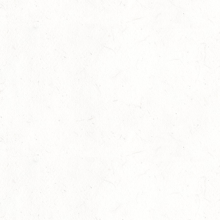
05
Slider
-
Sport
-
Voltigieren
Aug.
Goldenes Reitabzeichen für Maité Colling
29
Dressur
-
Slider
-
Sport
-
Springen
Juli
Internationales Starterfeld
29
Großer Preis
-
Slider
-
Sport
-
Springen
Juli
LM Springen: Zu Gast in Andernach
27
Slider
-
Sport
-
Springen
Juli
Britt Roth wird Deutsche U25-Meisterin
27
Slider
-
Sport
-
Springen