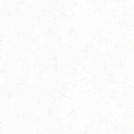
WBO REITEN
05
LANGENSCHEID
SEP
DM*/SM*
05
TRIER-PELLINGEN
SEP
DS*
06
LÖLLBACH / O-RITT
SEP
10
ZEISKAM
SEP
DS**/SS*** - DEUTSCHE JUGENDMEISTERSCHAFT
DRESSUR/SPRINGEN
11
ALSENBORN
SEP
DS*/SM*
11
OSBURG / BV-REITEN
SEP