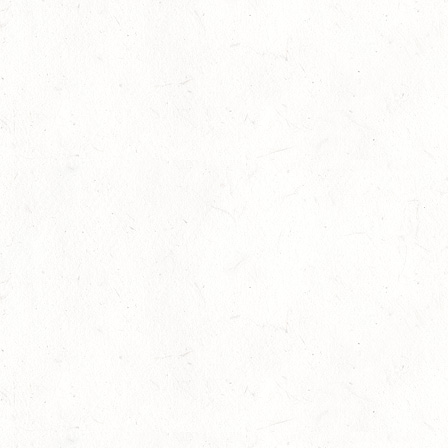
15
(VDD) ROTH "DON QUIJOTE" - DISTANZRITT
AUG
15
VERANSTALTUNG FÄLLT AUS
AUG
ASBACH / BV-FAHREN
16
BODENHEIM
AUG
DS*/SM**
21
KÄSHOFEN / GESTÜT ETZENBACHER MÜHLE
AUG
DL/SM*
21
DARSCHEID DISTANZRITT - 4. ALFBACHTAL DISTANZ
AUG
21
MAINZ-BRETZENHEIM
AUG
SS*
22
KURTSCHEID - VOLTI
AUG
MIT BASISCHAMPIONAT