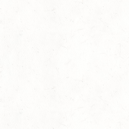
03
ROCKENHAUSEN / BV-REITEN
OKT
03
KURTSCHEID / BV-REITEN
OKT
03
WEISENHEIM AM SAND
OKT
SL
03
ZEISKAM / LANDESSCHLEPPJAGD
OKT
03
BAD EMS - VOLTI
OKT
VERBANDSMEISTERSCHAFTEN RHEINLAND-NASSAU
04
WEISENHEIM AM SAND / BV-REITEN - PFÄLZER
PFERDEFEST
OKT
09
KURTSCHEID / HALLE
OKT
SS*