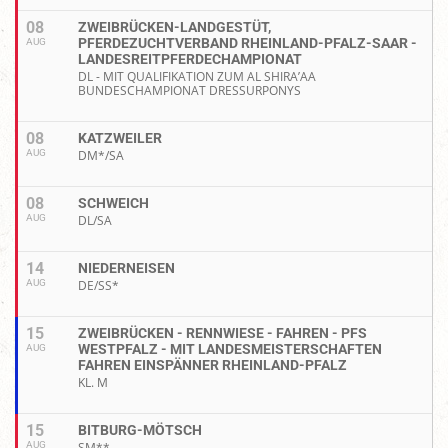
08
ZWEIBRÜCKEN-LANDGESTÜT,
PFERDEZUCHTVERBAND RHEINLAND-PFALZ-SAAR -
AUG
LANDESREITPFERDECHAMPIONAT
DL - MIT QUALIFIKATION ZUM AL SHIRA’AA
BUNDESCHAMPIONAT DRESSURPONYS
08
KATZWEILER
AUG
DM*/SA
08
SCHWEICH
AUG
DL/SA
14
NIEDERNEISEN
AUG
DE/SS*
15
ZWEIBRÜCKEN - RENNWIESE - FAHREN - PFS
WESTPFALZ - MIT LANDESMEISTERSCHAFTEN
AUG
FAHREN EINSPÄNNER RHEINLAND-PFALZ
KL. M
15
BITBURG-MÖTSCH
AUG
SM**