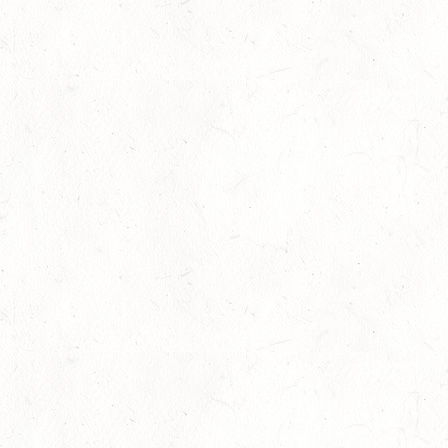
28
KATZENELNBOGEN - BV-FAHREN - MIT
LANDESMEISTERSCHAFTEN FAHREN JUGEND
AUG
29
VERANSTALTUNG FÄLLT AUS
AUG
BOPPARD GRAPPENHOF
DE/SE MIT GELÄNDE BIS KL. A
29
VERANSTALTUNG FÄLLT AUS
AUG
NASTÄTTEN
SM**
29
SCHWEGENHEIM
AUG
SM*
29
HERXHEIM - VOLTI
AUG
PFALZMEISTERSCHAFTEN VOLTIGIEREN
29
RODENBACH / HALLE - BV-REITEN
AUG
29
HALLGARTEN DISTANZRITT - "NORD-PFALZ-