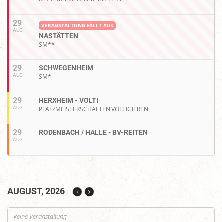
29
VERANSTALTUNG FÄLLT AUS
AUG
NASTÄTTEN
SM**
29
SCHWEGENHEIM
AUG
SM*
29
HERXHEIM - VOLTI
AUG
PFALZMEISTERSCHAFTEN VOLTIGIEREN
29
RODENBACH / HALLE - BV-REITEN
AUG
AUGUST, 2026
keine Veranstaltung