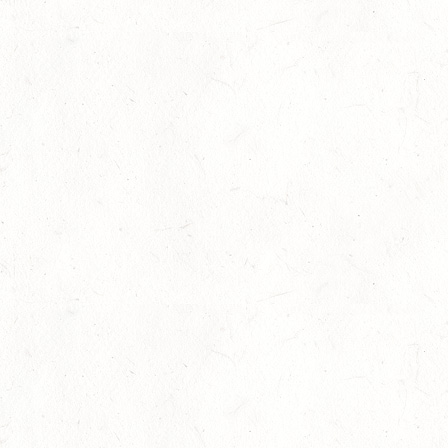
24
MIESAU
OKT
24
VORBEREITUNGSTAG ZUM
NACHWUCHSTRAINERASSISTENT REITEN UND
OKT
TRAINERASSISTENT IM REITSPORT IN ELSOFF, HOF
KREMPEL
24
VERANSTALTUNG FÄLLT AUS
OKT
TRIER - HOFGUT MONAISE / HALLE
SM*
25
MAYEN, THOMASHOF / BV-REITEN
OKT
26
PIRMASENS-WINDSBERG, LEHRGANG ZUR EQ
BODENARBEIT
OKT