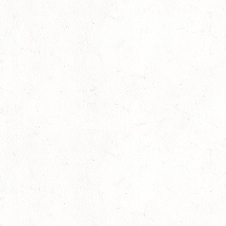
22
BAD MARIENBERG
AUG
SS*
22
MAINZ-LAUBENHEIM
AUG
DS*
22
MAYEN-GEISBÜSCHHOF
AUG
SM**
22
VERANSTALTUNG FÄLLT AUS
AUG
ASBACH / FAHREN
23
MARIENRACHDORF / BV-REITEN
AUG
28
MAINZ-BRETZENHEIM - GROSSER PREIS VON R
HEINLAND-PFALZ DRESSUR
AUG
DS***