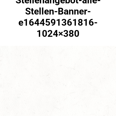
Stellenangebot-alle-
Stellen-Banner-
e1644591361816-
1024×380