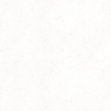
AUG
SS*
07
MAINZ-EBERSHEIM
AUG
DS**/SM*
08
ZWEIBRÜCKEN-LANDGESTÜT,
PFERDEZUCHTVERBAND RHEINLAND-PFALZ-SAAR -
AUG
LANDESREITPFERDECHAMPIONAT
DL - MIT QUALIFIKATION ZUM AL SHIRA’AA
BUNDESCHAMPIONAT DRESSURPONYS
08
KATZWEILER
AUG
DM*/SA
08
SCHWEICH
AUG
DL/SA
08
HEIMKIRCHEN / WED
AUG
14
NIEDERNEISEN
AUG