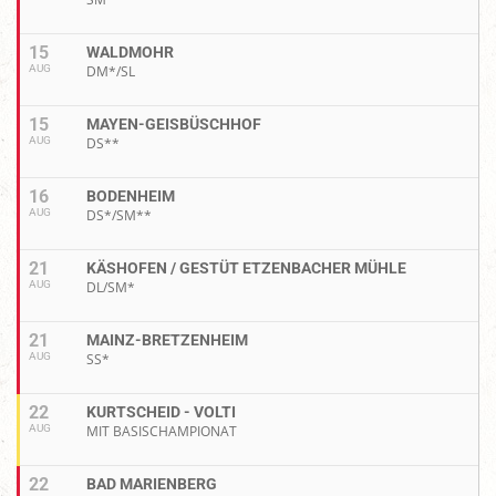
15
WALDMOHR
AUG
DM*/SL
15
MAYEN-GEISBÜSCHHOF
AUG
DS**
16
BODENHEIM
AUG
DS*/SM**
21
KÄSHOFEN / GESTÜT ETZENBACHER MÜHLE
AUG
DL/SM*
21
MAINZ-BRETZENHEIM
AUG
SS*
22
KURTSCHEID - VOLTI
AUG
MIT BASISCHAMPIONAT
22
BAD MARIENBERG