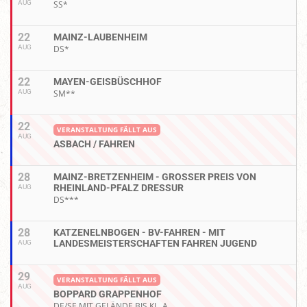
AUG
SS*
22
MAINZ-LAUBENHEIM
AUG
DS*
22
MAYEN-GEISBÜSCHHOF
AUG
SM**
22
VERANSTALTUNG FÄLLT AUS
AUG
ASBACH / FAHREN
28
MAINZ-BRETZENHEIM - GROSSER PREIS VON R
HEINLAND-PFALZ DRESSUR
AUG
DS***
28
KATZENELNBOGEN - BV-FAHREN - MIT
LANDESMEISTERSCHAFTEN FAHREN JUGEND
AUG
29
VERANSTALTUNG FÄLLT AUS
AUG
BOPPARD GRAPPENHOF
DE/SE MIT GELÄNDE BIS KL. A