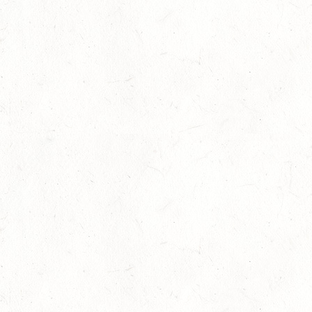
13
WEISEL - REITANLAGE MAGDALENENHOF / BV-
REITEN
SEP
13
NEUHOFEN - FAHREN
SEP
1+2-SPÄNNER
13
BIRKENFELD / O-RITT
SEP
VERBANDSMEISTERSCHAFTEN BREITENSPORT RHEINLAND-
NASSAU
19
BAD MARIENBERG
SEP
DS***
19
LEMBERG DISTANZRITT - "ABENTEUER PFAELZER
WALD"
SEP
20
LUDWIGSHAFEN / BV-VOLTI
SEP
20
KLEINBUNDENBACH / O-RITT
SEP