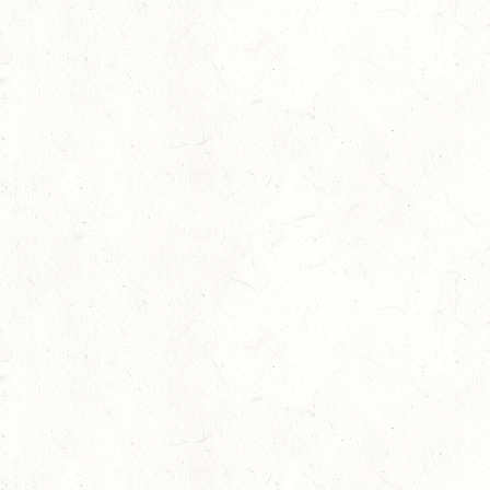
10
VERANSTALTUNG FÄLLT AUS
OKT
WORMS-PFEDDERSHEIM / REITSPORTANLAGE
WITTEMER
SM**
10
NEUHOFEN / HALLE
OKT
DL/SL
16
NEUWIED / HALLE
OKT
SS**
17
HUNGENROTH / BV REITEN
OKT
23
ZWEIBRÜCKEN / VOLTIGIEREN
OKT
DEUTSCHER VOLTIGIERPOKAL M-TEAMS UND DOPPEL
24
NEUWIED / HALLE
OKT
SM** - SICHTUNG FÜR DAS
BUNDESNACHWUCHSCHAMPIONAT DER SPRINGREITER