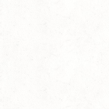
DISTANZ"
AUG
30
DACHSENHAUSEN / BV-REITEN
AUG
SEPTEMBER
04
MAYEN, THOMASHOF
SEP
SS*
04
FUSSGÖNHEIM
SEP
DS*/SS* - PFALZMEISTERSCHAFTEN
04
WOMRATH/HUNSRÜCK, BERITTFÜHRER-LEHRGANG
TEIL II
SEP
05
KATZENELNBOGEN - VOLTI-BV
SEP
05
VERANSTALTUNG FÄLLT AUS
SEP
GEROLSTEIN / BV-REITEN