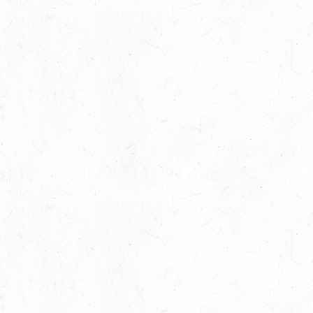
20
THALEISCHWEILER-FRÖSCHEN / O-RITT
SEP
26
AFTHOLDERBACH / BV-REITEN
SEP
26
MAINZ-GONSENHEIM - FAHREN
SEP
FAHREN KL. A 1+2-SPÄNNER
26
MONTABAUR-HORRESSEN
SEP
DM*/SM*
26
QUEIDERSBACH
SEP
DM*/SL
OKTOBER
03
JUGENHEIM / BV-REITEN
OKT