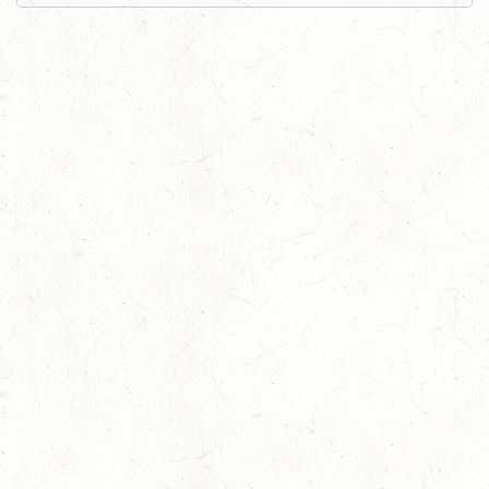
Auf Rang vier gefahren
05
Fahren
-
Jugendnews
-
Slider
-
Sport
Aug.
In den Top Ten
05
Jugendnews
-
Slider
-
Sport
-
Vielseitigkeit
Aug.
Bronzemedaille für Lara Veth