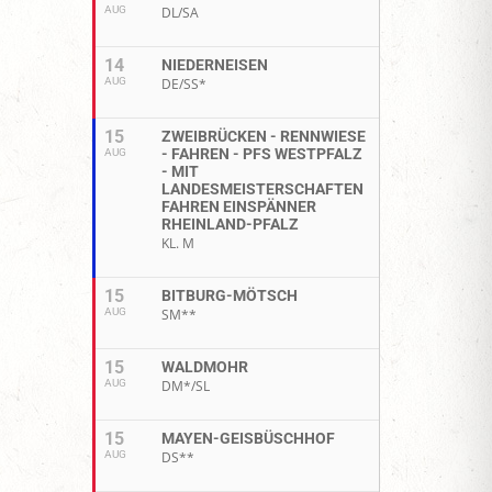
AUG
DL/SA
14
NIEDERNEISEN
AUG
DE/SS*
15
ZWEIBRÜCKEN - RENNWIESE
- FAHREN - PFS WESTPFALZ
AUG
- MIT
LANDESMEISTERSCHAFTEN
FAHREN EINSPÄNNER
RHEINLAND-PFALZ
KL. M
15
BITBURG-MÖTSCH
AUG
SM**
15
WALDMOHR
AUG
DM*/SL
15
MAYEN-GEISBÜSCHHOF
AUG
DS**