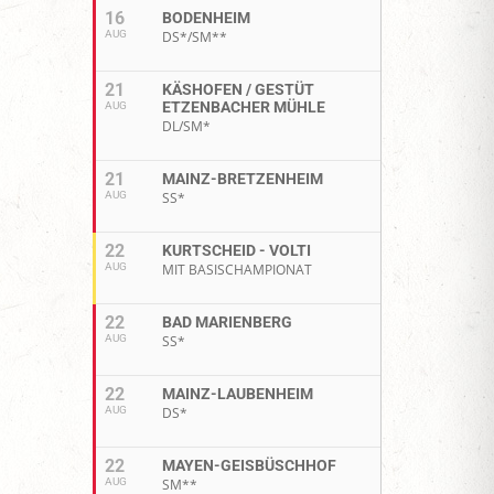
16
BODENHEIM
AUG
DS*/SM**
21
KÄSHOFEN / GESTÜT
ETZENBACHER MÜHLE
AUG
DL/SM*
21
MAINZ-BRETZENHEIM
AUG
SS*
22
KURTSCHEID - VOLTI
AUG
MIT BASISCHAMPIONAT
22
BAD MARIENBERG
AUG
SS*
22
MAINZ-LAUBENHEIM
AUG
DS*
22
MAYEN-GEISBÜSCHHOF
AUG
SM**