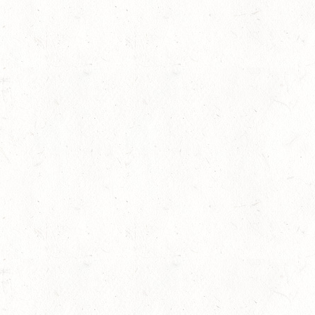
r
,
Jugendnews
,
Slider
,
Sport
,
Springen
,
Voltigieren