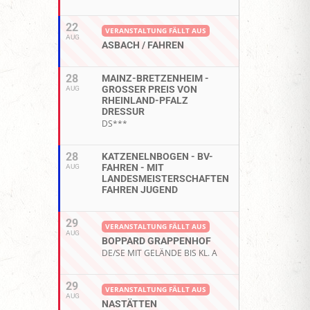
22
VERANSTALTUNG FÄLLT AUS
AUG
ASBACH / FAHREN
28
MAINZ-BRETZENHEIM -
GROSSER PREIS VON R
AUG
HEINLAND-PFALZ D
RESSUR
DS***
28
KATZENELNBOGEN - BV-
FAHREN - MIT
AUG
LANDESMEISTERSCHAFTEN
FAHREN JUGEND
29
VERANSTALTUNG FÄLLT AUS
AUG
BOPPARD GRAPPENHOF
DE/SE MIT GELÄNDE BIS KL. A
29
VERANSTALTUNG FÄLLT AUS
AUG
NASTÄTTEN