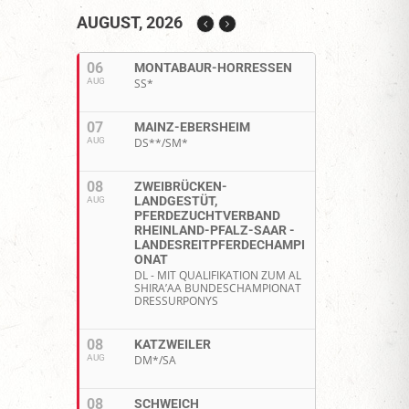
AUGUST, 2026
06
MONTABAUR-HORRESSEN
AUG
SS*
07
MAINZ-EBERSHEIM
AUG
DS**/SM*
08
ZWEIBRÜCKEN-
LANDGESTÜT,
AUG
PFERDEZUCHTVERBAND
RHEINLAND-PFALZ-SAAR -
LANDESREITPFERDECHAMPI
ONAT
DL - MIT QUALIFIKATION ZUM AL
SHIRA’AA BUNDESCHAMPIONAT
DRESSURPONYS
08
KATZWEILER
AUG
DM*/SA
08
SCHWEICH