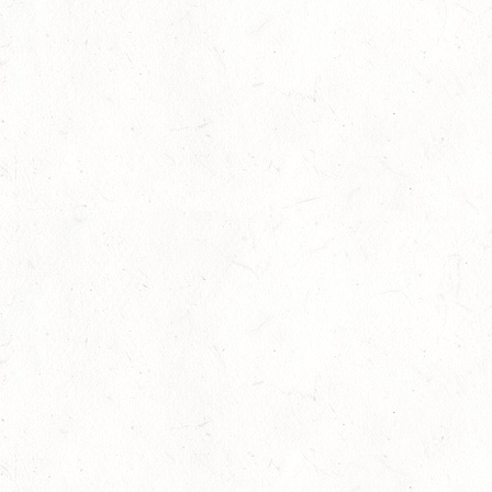
13
BIRKENFELD / O-RITT
SEP
VERBANDSMEISTERSCHAFTEN BREITENSPORT RHEINLAND-
NASSAU
19
BAD MARIENBERG
SEP
DS***
19
LEMBERG DISTANZRITT - "ABENTEUER PFAELZER
WALD"
SEP
20
LUDWIGSHAFEN / BV-VOLTI
SEP
20
KLEINBUNDENBACH / O-RITT
SEP
20
THALEISCHWEILER-FRÖSCHEN / O-RITT
SEP
26
AFTHOLDERBACH / BV-REITEN
SEP