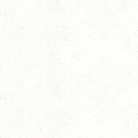
29
VERANSTALTUNG FÄLLT AUS
AUG
NASTÄTTEN
SM**
29
SCHWEGENHEIM
AUG
SM*
29
HERXHEIM - VOLTI
AUG
PFALZMEISTERSCHAFTEN VOLTIGIEREN
29
RODENBACH / HALLE - BV-REITEN
AUG
29
HALLGARTEN DISTANZRITT - "NORD-PFALZ-
DISTANZ"
AUG
30
DACHSENHAUSEN / BV-REITEN
AUG