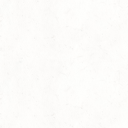
OKT
DL/SL
16
NEUWIED / HALLE
OKT
SS**
17
HUNGENROTH / BV REITEN
OKT
23
ZWEIBRÜCKEN / VOLTIGIEREN
OKT
DEUTSCHER VOLTIGIERPOKAL M-TEAMS UND DOPPEL
24
NEUWIED / HALLE
OKT
SM** - SICHTUNG FÜR DAS
BUNDESNACHWUCHSCHAMPIONAT DER SPRINGREITER
24
MIESAU
OKT
24
VORBEREITUNGSTAG ZUM
NACHWUCHSTRAINERASSISTENT REITEN UND
OKT
TRAINERASSISTENT IM REITSPORT IN ELSOFF, HOF
KREMPEL