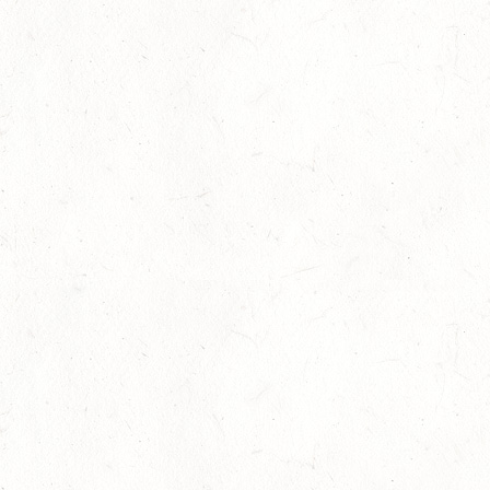
DS*
22
MAYEN-GEISBÜSCHHOF
AUG
SM**
22
VERANSTALTUNG FÄLLT AUS
AUG
ASBACH / FAHREN
23
MARIENRACHDORF / BV-REITEN
AUG
28
MAINZ-BRETZENHEIM - GROSSER PREIS VON R
HEINLAND-PFALZ DRESSUR
AUG
DS***
28
KATZENELNBOGEN - BV-FAHREN - MIT
LANDESMEISTERSCHAFTEN FAHREN JUGEND
AUG
29
VERANSTALTUNG FÄLLT AUS
AUG
BOPPARD GRAPPENHOF
DE/SE MIT GELÄNDE BIS KL. A