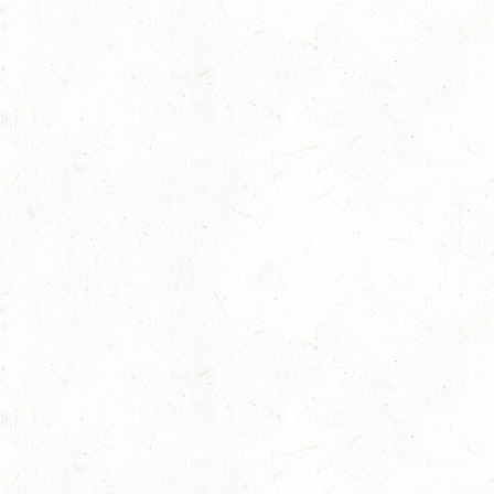
LM Vielseitigkeit: Abschied von Kaisersesch
13
Slider
-
Sport
-
Vielseitigkeit
Juli
Bestandene Trainer C-Prüfung
13
Ausbildung
-
Slider
Juli
AUGUST
06
MONTABAUR-HORRESSEN
AUG
SS*
07
MAINZ-EBERSHEIM
AUG
DS**/SM*