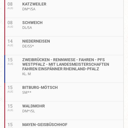
08
KATZWEILER
AUG
DM*/SA
08
SCHWEICH
AUG
DL/SA
14
NIEDERNEISEN
AUG
DE/SS*
15
ZWEIBRÜCKEN - RENNWIESE - FAHREN - PFS
WESTPFALZ - MIT LANDESMEISTERSCHAFTEN
AUG
FAHREN EINSPÄNNER RHEINLAND-PFALZ
KL. M
15
BITBURG-MÖTSCH
AUG
SM**
15
WALDMOHR
AUG
DM*/SL
15
MAYEN-GEISBÜSCHHOF