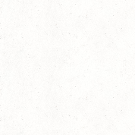
16
BODENHEIM
AUG
DS*/SM**
21
KÄSHOFEN / GESTÜT ETZENBACHER MÜHLE
AUG
DL/SM*
21
DARSCHEID DISTANZRITT - 4. ALFBACHTAL DISTANZ
AUG
21
MAINZ-BRETZENHEIM
AUG
SS*
22
KURTSCHEID - VOLTI
AUG
MIT BASISCHAMPIONAT
22
BAD MARIENBERG
AUG
SS*
22
MAINZ-LAUBENHEIM
AUG