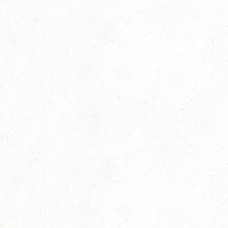
24
VERANSTALTUNG FÄLLT AUS
OKT
TRIER - HOFGUT MONAISE / HALLE
SM*
25
MAYEN, THOMASHOF / BV-REITEN
OKT
26
PIRMASENS-WINDSBERG, LEHRGANG ZUR EQ
BODENARBEIT
OKT
© Designed by
myApp24 GmbH, Bad Kreuznach