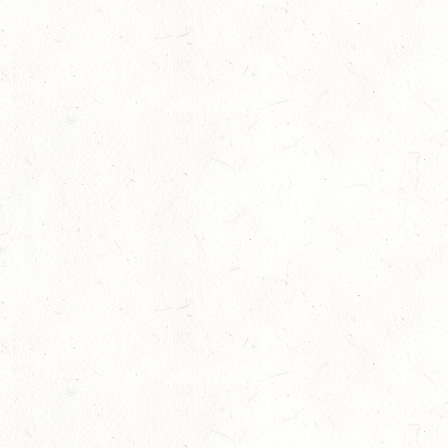
03
WEISENHEIM AM SAND
OKT
SL
03
ZEISKAM / LANDESSCHLEPPJAGD
OKT
03
BAD EMS - VOLTI
OKT
VERBANDSMEISTERSCHAFTEN RHEINLAND-NASSAU
04
WEISENHEIM AM SAND / BV-REITEN - PFÄLZER
PFERDEFEST
OKT
09
KURTSCHEID / HALLE
OKT
SS*
10
VERANSTALTUNG FÄLLT AUS
OKT
WORMS-PFEDDERSHEIM / REITSPORTANLAGE
WITTEMER
SM**
10
NEUHOFEN / HALLE