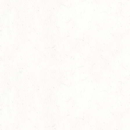
08
ZWEIBRÜCKEN-LANDGESTÜT,
PFERDEZUCHTVERBAND RHEINLAND-PFALZ-SAAR -
AUG
LANDESREITPFERDECHAMPIONAT
DL - MIT QUALIFIKATION ZUM AL SHIRA’AA
BUNDESCHAMPIONAT DRESSURPONYS
08
KATZWEILER
AUG
DM*/SA
08
SCHWEICH
AUG
DL/SA
08
HEIMKIRCHEN / WED
AUG
14
NIEDERNEISEN
AUG
DE/SS*
14
WOMRATH/HUNSRÜCK, BERITTFÜHRER-LEHRGANG
TEIL I
AUG
15
ZWEIBRÜCKEN - RENNWIESE - FAHREN - PFS