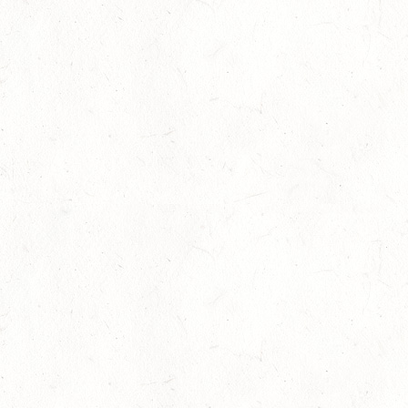
Auf Rang vier gefahren
05
Fahren
-
Jugendnews
-
Slider
-
Sport
Aug.
In den Top Ten
05
Jugendnews
-
Slider
-
Sport
-
Vielseitigkeit
Aug.
Bronzemedaille für Lara Veth
05
Slider
-
Sport
-
Voltigieren
Aug.
Goldenes Reitabzeichen für Maité Colling
29