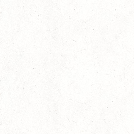
SEPTEMBER
04
MAYEN, THOMASHOF
SEP
SS*
04
FUSSGÖNHEIM
SEP
DS*/SS* - PFALZMEISTERSCHAFTEN
04
WOMRATH/HUNSRÜCK, BERITTFÜHRER-LEHRGANG
TEIL II
SEP
05
KATZENELNBOGEN - VOLTI-BV
SEP
05
VERANSTALTUNG FÄLLT AUS
SEP
GEROLSTEIN / BV-REITEN
WBO REITEN
05
LANGENSCHEID
SEP
DM*/SM*