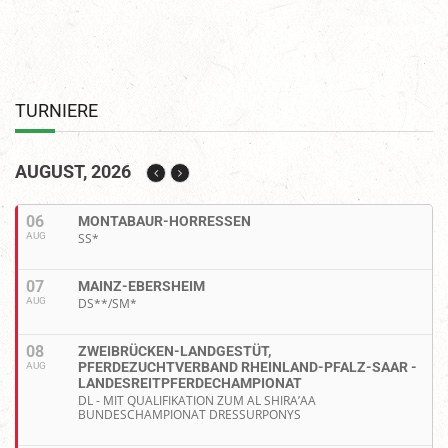
TURNIERE
AUGUST, 2026
06
MONTABAUR-HORRESSEN
AUG
SS*
07
MAINZ-EBERSHEIM
AUG
DS**/SM*
08
ZWEIBRÜCKEN-LANDGESTÜT,
PFERDEZUCHTVERBAND RHEINLAND-PFALZ-SAAR -
AUG
LANDESREITPFERDECHAMPIONAT
DL - MIT QUALIFIKATION ZUM AL SHIRA’AA
BUNDESCHAMPIONAT DRESSURPONYS