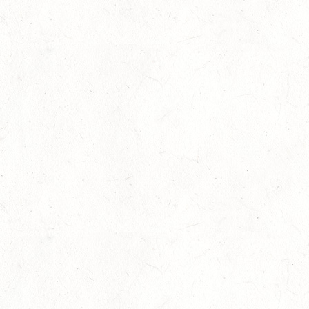
WESTPFALZ - MIT LANDESMEISTERSCHAFTEN
AUG
FAHREN EINSPÄNNER RHEINLAND-PFALZ
KL. M
15
BITBURG-MÖTSCH
AUG
SM**
15
WALDMOHR
AUG
DM*/SL
15
MAYEN-GEISBÜSCHHOF
AUG
DS**
15
VERANSTALTUNG FÄLLT AUS
AUG
ASBACH / BV-REITEN
15
(VDD) ROTH "DON QUIJOTE" - DISTANZRITT
AUG
15
VERANSTALTUNG FÄLLT AUS
AUG
ASBACH / BV-FAHREN