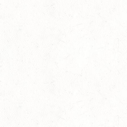
12
IDAR-OBERSTEIN / BV-REITEN
SEP
12
HASSLOCH-PFALZMÜHLE / REITANLAGE BLAUL
SEP
DM*/SM*
12
MAYEN, THOMASHOF
SEP
DS**/SE
12
LEIENKAUL - RFV DAUN - VOLTI
SEP
13
WISSEN / BV-REITEN
SEP
13
WEISEL - REITANLAGE MAGDALENENHOF / BV-
REITEN
SEP
13
NEUHOFEN - FAHREN
SEP
1+2-SPÄNNER