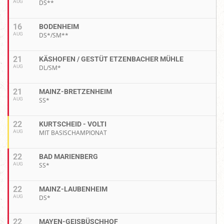
AUG
DS**
16
BODENHEIM
AUG
DS*/SM**
21
KÄSHOFEN / GESTÜT ETZENBACHER MÜHLE
AUG
DL/SM*
21
MAINZ-BRETZENHEIM
AUG
SS*
22
KURTSCHEID - VOLTI
AUG
MIT BASISCHAMPIONAT
22
BAD MARIENBERG
AUG
SS*
22
MAINZ-LAUBENHEIM
AUG
DS*
22
MAYEN-GEISBÜSCHHOF