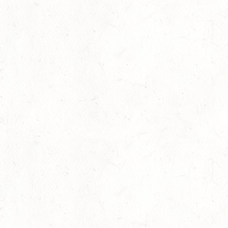
05
TRIER-PELLINGEN
SEP
DS*
06
LÖLLBACH / O-RITT
SEP
10
ZEISKAM
SEP
DS**/SS*** - DEUTSCHE JUGENDMEISTERSCHAFT
DRESSUR/SPRINGEN
11
ALSENBORN
SEP
DS*/SM*
11
OSBURG / BV-REITEN
SEP
11
WITTLICH
SEP
SS*
12
EMMELSHAUSEN - ST. GOAR WERLAU / O-RITT
SEP