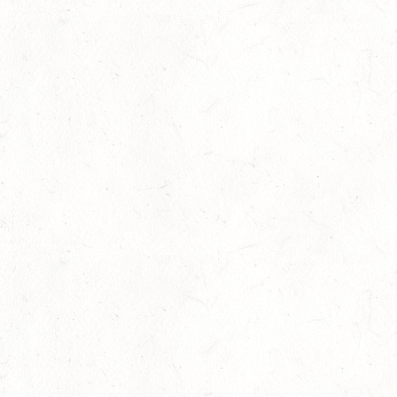
26
MAINZ-GONSENHEIM - FAHREN
SEP
FAHREN KL. A 1+2-SPÄNNER
26
MONTABAUR-HORRESSEN
SEP
DM*/SM*
26
QUEIDERSBACH
SEP
DM*/SL
OKTOBER
03
JUGENHEIM / BV-REITEN
OKT
03
ROCKENHAUSEN / BV-REITEN
OKT
03
KURTSCHEID / BV-REITEN
OKT