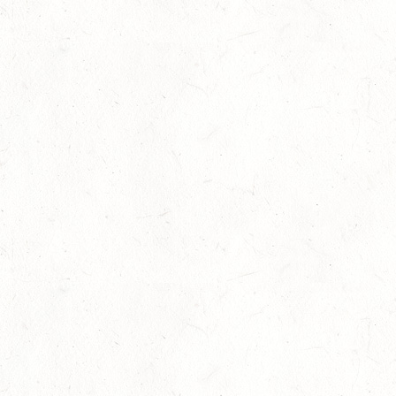
Dressur
-
Slider
-
Sport
-
Springen
Juli
Internationales Starterfeld
29
Großer Preis
-
Slider
-
Sport
-
Springen
Juli
LM Springen: Zu Gast in Andernach
27
Slider
-
Sport
-
Springen
Juli
Britt Roth wird Deutsche U25-Meisterin
27
Slider
-
Sport
-
Springen
Juli
Viermal Edelmetall
24
Dressur
-
Jugendnews
-
Slider
-
Sport
Juli