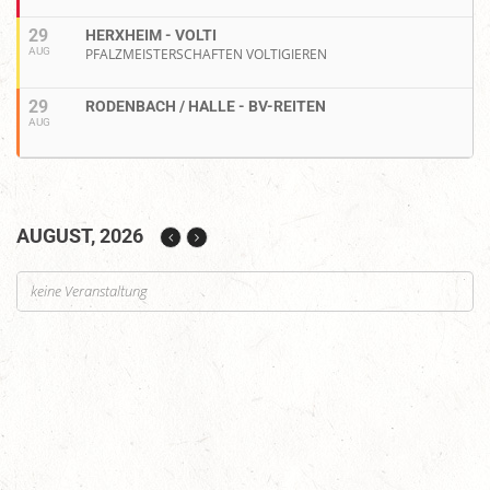
29
HERXHEIM - VOLTI
AUG
PFALZMEISTERSCHAFTEN VOLTIGIEREN
29
RODENBACH / HALLE - BV-REITEN
AUG
AUGUST, 2026
keine Veranstaltung