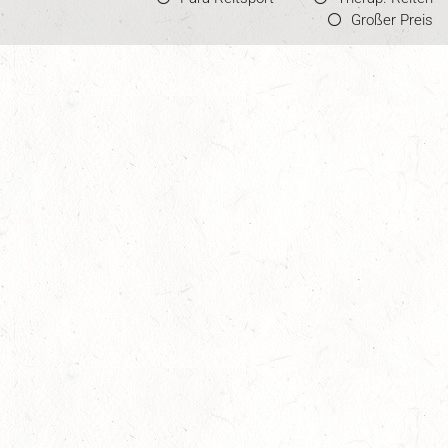
Großer Preis