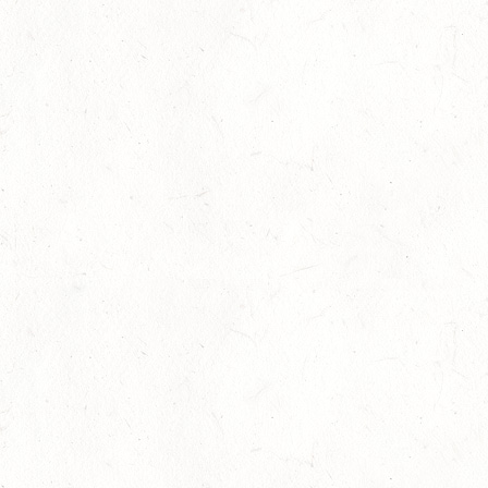
24
VORBEREITUNGSTAG ZUM
NACHWUCHSTRAINERASSISTENT REITEN UND
OKT
TRAINERASSISTENT IM REITSPORT IN ELSOFF, HOF
KREMPEL
24
VERANSTALTUNG FÄLLT AUS
OKT
TRIER - HOFGUT MONAISE / HALLE
SM*
25
MAYEN, THOMASHOF / BV-REITEN
OKT
26
PIRMASENS-WINDSBERG, LEHRGANG ZUR EQ
BODENARBEIT
OKT