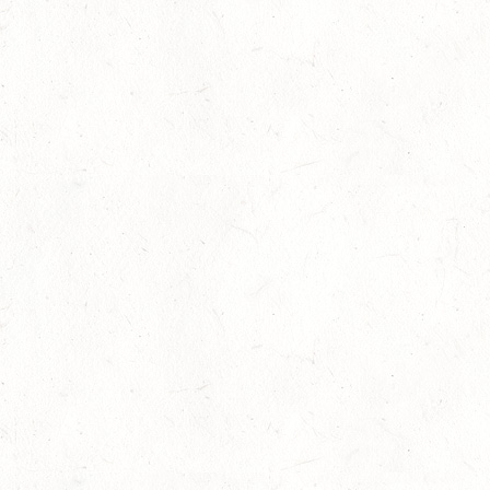
SM**
10
NEUHOFEN / HALLE
OKT
DL/SL
16
NEUWIED / HALLE
OKT
SS**
17
HUNGENROTH / BV REITEN
OKT
23
ZWEIBRÜCKEN / VOLTIGIEREN
OKT
DEUTSCHER VOLTIGIERPOKAL M-TEAMS UND DOPPEL
24
NEUWIED / HALLE
OKT
SM** - SICHTUNG FÜR DAS
BUNDESNACHWUCHSCHAMPIONAT DER SPRINGREITER
24
MIESAU
OKT