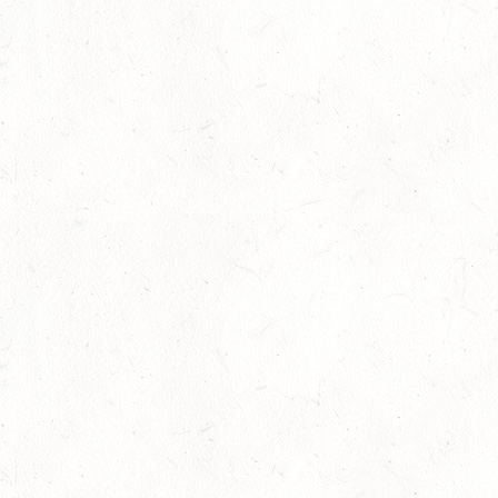
AUGUST
06
MONTABAUR-HORRESSEN
AUG
SS*
07
MAINZ-EBERSHEIM
AUG
DS**/SM*
08
KATZWEILER
AUG
DM*/SA
08
SCHWEICH
AUG
DL/SA
08
HEIMKIRCHEN / WED
AUG
14
NIEDERNEISEN
AUG
DE/SS*
14
WOMRATH/HUNSRÜCK, BERITTFÜHRER-LEHRGANG