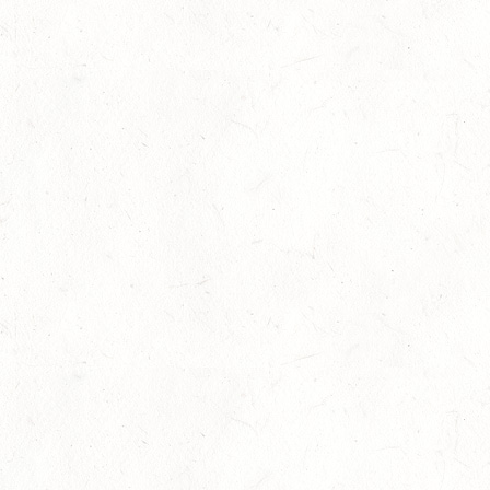
03
KURTSCHEID / BV-REITEN
OKT
03
WEISENHEIM AM SAND
OKT
SL
03
ZEISKAM / LANDESSCHLEPPJAGD
OKT
03
BAD EMS - VOLTI
OKT
VERBANDSMEISTERSCHAFTEN RHEINLAND-NASSAU
04
WEISENHEIM AM SAND / BV-REITEN - PFÄLZER
PFERDEFEST
OKT
09
KURTSCHEID / HALLE
OKT
SS*
10
VERANSTALTUNG FÄLLT AUS
OKT
WORMS-PFEDDERSHEIM / REITSPORTANLAGE
WITTEMER