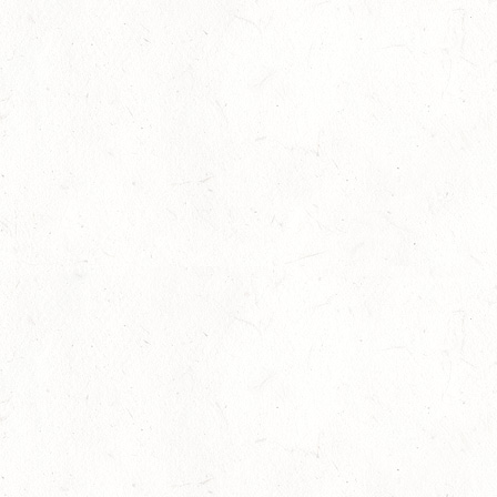
26
AFTHOLDERBACH / BV-REITEN
SEP
26
MAINZ-GONSENHEIM - FAHREN
SEP
FAHREN KL. A 1+2-SPÄNNER
26
MONTABAUR-HORRESSEN
SEP
DM*/SM*
26
QUEIDERSBACH
SEP
DM*/SL
OKTOBER
03
JUGENHEIM / BV-REITEN
OKT
03
ROCKENHAUSEN / BV-REITEN
OKT