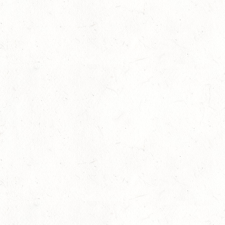
30
DACHSENHAUSEN / BV-REITEN
AUG
SEPTEMBER
04
MAYEN, THOMASHOF
SEP
SS*
04
FUSSGÖNHEIM
SEP
DS*/SS* - PFALZMEISTERSCHAFTEN
04
WOMRATH/HUNSRÜCK, BERITTFÜHRER-LEHRGANG
TEIL II
SEP
05
KATZENELNBOGEN - VOLTI-BV
SEP
05
VERANSTALTUNG FÄLLT AUS
SEP
GEROLSTEIN / BV-REITEN
WBO REITEN