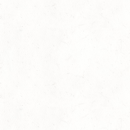
Juli 1st, 2026
No Comments
Dressur
,
Slider
,
Sport