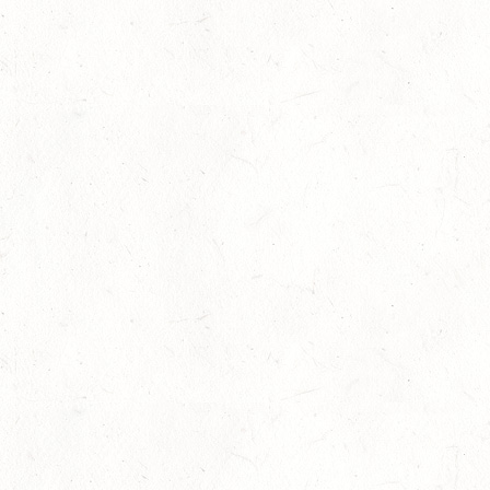
Britt Roth wird Deutsche U25-Meisterin
27
Slider
-
Sport
-
Springen
Juli
Viermal Edelmetall
24
Dressur
-
Jugendnews
-
Slider
-
Sport
Juli
LM Vielseitigkeit: Abschied von Kaisersesch
13
Slider
-
Sport
-
Vielseitigkeit
Juli
Bestandene Trainer C-Prüfung
13
Ausbildung
-
Slider
Juli