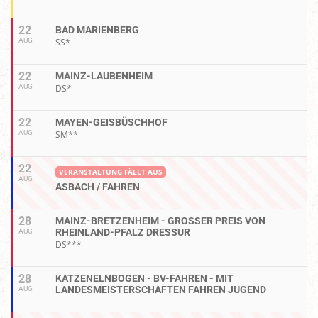
22
BAD MARIENBERG
AUG
SS*
22
MAINZ-LAUBENHEIM
AUG
DS*
22
MAYEN-GEISBÜSCHHOF
AUG
SM**
22
VERANSTALTUNG FÄLLT AUS
AUG
ASBACH / FAHREN
28
MAINZ-BRETZENHEIM - GROSSER PREIS VON R
HEINLAND-PFALZ DRESSUR
AUG
DS***
28
KATZENELNBOGEN - BV-FAHREN - MIT
LANDESMEISTERSCHAFTEN FAHREN JUGEND
AUG