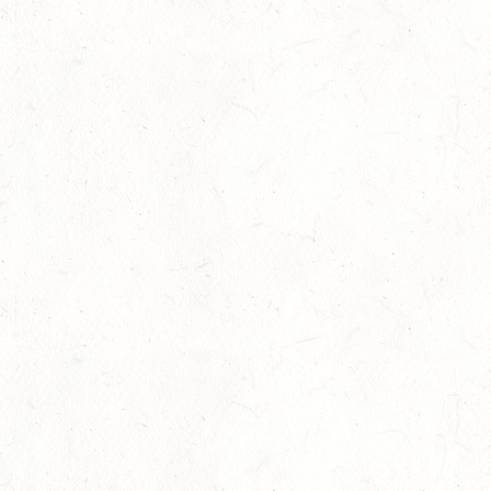
12
EMMELSHAUSEN - ST. GOAR WERLAU / O-RITT
SEP
12
IDAR-OBERSTEIN / BV-REITEN
SEP
12
HASSLOCH-PFALZMÜHLE / REITANLAGE BLAUL
SEP
DM*/SM*
12
MAYEN, THOMASHOF
SEP
DS**/SE
12
LEIENKAUL - RFV DAUN - VOLTI
SEP
13
WISSEN / BV-REITEN
SEP
13
WEISEL - REITANLAGE MAGDALENENHOF / BV-
REITEN
SEP