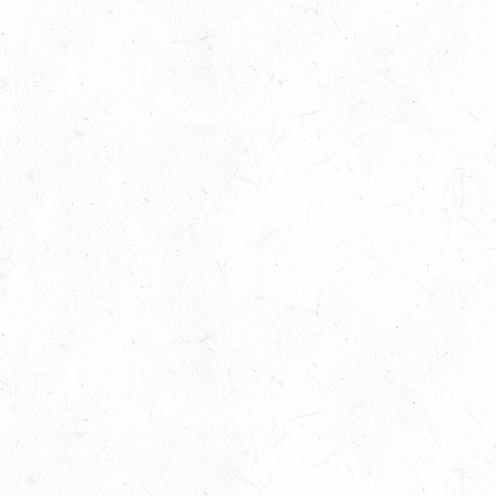
15
VERANSTALTUNG FÄLLT AUS
AUG
ASBACH / BV-FAHREN
16
BODENHEIM
AUG
DS*/SM**
21
KÄSHOFEN / GESTÜT ETZENBACHER MÜHLE
AUG
DL/SM*
21
DARSCHEID DISTANZRITT - 4. ALFBACHTAL DISTANZ
AUG
21
MAINZ-BRETZENHEIM
AUG
SS*
22
KURTSCHEID - VOLTI
AUG
MIT BASISCHAMPIONAT
22
BAD MARIENBERG
AUG