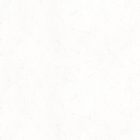
SS*
22
MAINZ-LAUBENHEIM
AUG
DS*
22
MAYEN-GEISBÜSCHHOF
AUG
SM**
22
VERANSTALTUNG FÄLLT AUS
AUG
ASBACH / FAHREN
23
MARIENRACHDORF / BV-REITEN
AUG
28
MAINZ-BRETZENHEIM - GROSSER PREIS VON R
HEINLAND-PFALZ DRESSUR
AUG
DS***
28
KATZENELNBOGEN - BV-FAHREN - MIT
LANDESMEISTERSCHAFTEN FAHREN JUGEND
AUG