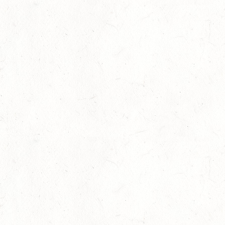
Aug.
Bronzemedaille für Lara Veth
05
Slider
-
Sport
-
Voltigieren
Aug.
Goldenes Reitabzeichen für Maité Colling
29
Dressur
-
Slider
-
Sport
-
Springen
Juli
Internationales Starterfeld
29
Großer Preis
-
Slider
-
Sport
-
Springen
Juli
LM Springen: Zu Gast in Andernach
27
Slider
-
Sport
-
Springen
Juli