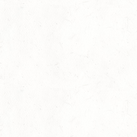
TEIL I
AUG
15
ZWEIBRÜCKEN - RENNWIESE - FAHREN - PFS
WESTPFALZ - MIT LANDESMEISTERSCHAFTEN
AUG
FAHREN EINSPÄNNER RHEINLAND-PFALZ
KL. M
15
BITBURG-MÖTSCH
AUG
SM**
15
WALDMOHR
AUG
DM*/SL
15
MAYEN-GEISBÜSCHHOF
AUG
DS**
15
VERANSTALTUNG FÄLLT AUS
AUG
ASBACH / BV-REITEN
15
(VDD) ROTH "DON QUIJOTE" - DISTANZRITT
AUG