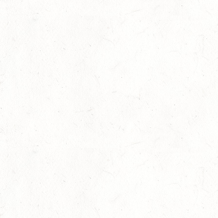
29
VERANSTALTUNG FÄLLT AUS
AUG
BOPPARD GRAPPENHOF
DE/SE MIT GELÄNDE BIS KL. A
29
VERANSTALTUNG FÄLLT AUS
AUG
NASTÄTTEN
SM**
29
SCHWEGENHEIM
AUG
SM*
29
HERXHEIM - VOLTI
AUG
PFALZMEISTERSCHAFTEN VOLTIGIEREN
29
RODENBACH / HALLE - BV-REITEN
AUG
29
HALLGARTEN DISTANZRITT - "NORD-PFALZ-
DISTANZ"
AUG