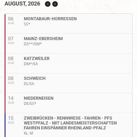
AUGUST, 2026
06
MONTABAUR-HORRESSEN
AUG
SS*
07
MAINZ-EBERSHEIM
AUG
DS**/SM*
08
KATZWEILER
AUG
DM*/SA
08
SCHWEICH
AUG
DL/SA
14
NIEDERNEISEN
AUG
DE/SS*
15
ZWEIBRÜCKEN - RENNWIESE - FAHREN - PFS
WESTPFALZ - MIT LANDESMEISTERSCHAFTEN
AUG
FAHREN EINSPÄNNER RHEINLAND-PFALZ
KL. M