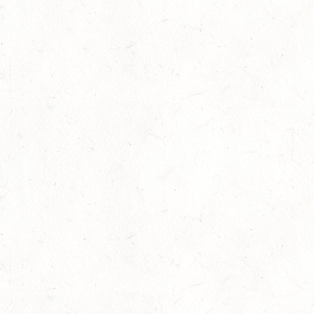
13
NEUHOFEN - FAHREN
SEP
1+2-SPÄNNER
13
BIRKENFELD / O-RITT
SEP
VERBANDSMEISTERSCHAFTEN BREITENSPORT RHEINLAND-
NASSAU
19
BAD MARIENBERG
SEP
DS***
19
LEMBERG DISTANZRITT - "ABENTEUER PFAELZER
WALD"
SEP
20
LUDWIGSHAFEN / BV-VOLTI
SEP
20
KLEINBUNDENBACH / O-RITT
SEP
20
THALEISCHWEILER-FRÖSCHEN / O-RITT
SEP