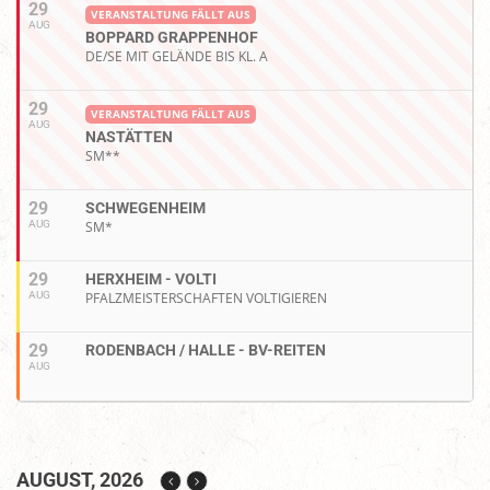
29
VERANSTALTUNG FÄLLT AUS
AUG
BOPPARD GRAPPENHOF
DE/SE MIT GELÄNDE BIS KL. A
29
VERANSTALTUNG FÄLLT AUS
AUG
NASTÄTTEN
SM**
29
SCHWEGENHEIM
AUG
SM*
29
HERXHEIM - VOLTI
AUG
PFALZMEISTERSCHAFTEN VOLTIGIEREN
29
RODENBACH / HALLE - BV-REITEN
AUG
AUGUST, 2026