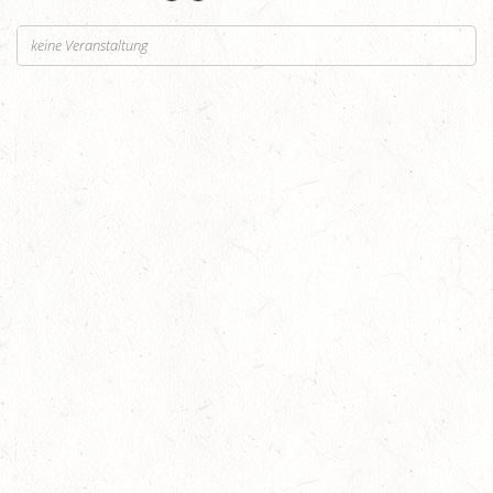
keine Veranstaltung
Auf Rang vier gefahren
05
Fahren
-
Jugendnews
-
Slider
-
Sport
Aug.
In den Top Ten
05
Jugendnews
-
Slider
-
Sport
-
Vielseitigkeit