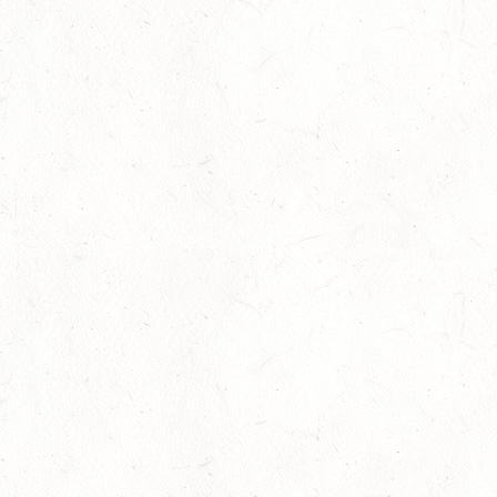
05
LANGENSCHEID
SEP
DM*/SM*
05
TRIER-PELLINGEN
SEP
DS*
06
LÖLLBACH / O-RITT
SEP
10
ZEISKAM
SEP
DS**/SS*** - DEUTSCHE JUGENDMEISTERSCHAFT
DRESSUR/SPRINGEN
11
ALSENBORN
SEP
DS*/SM*
11
OSBURG / BV-REITEN
SEP
11
WITTLICH
SEP
SS*