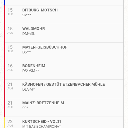
15
BITBURG-MÖTSCH
AUG
SM**
15
WALDMOHR
AUG
DM*/SL
15
MAYEN-GEISBÜSCHHOF
AUG
DS**
16
BODENHEIM
AUG
DS*/SM**
21
KÄSHOFEN / GESTÜT ETZENBACHER MÜHLE
AUG
DL/SM*
21
MAINZ-BRETZENHEIM
AUG
SS*
22
KURTSCHEID - VOLTI
AUG
MIT BASISCHAMPIONAT