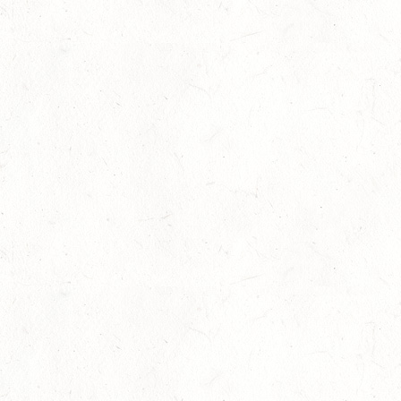
Internationales Starterfeld
29
Großer Preis
-
Slider
-
Sport
-
Springen
Juli
LM Springen: Zu Gast in Andernach
27
Slider
-
Sport
-
Springen
Juli
Britt Roth wird Deutsche U25-Meisterin
27
Slider
-
Sport
-
Springen
Juli
Viermal Edelmetall
24
Dressur
-
Jugendnews
-
Slider
-
Sport
Juli
LM Vielseitigkeit: Abschied von Kaisersesch