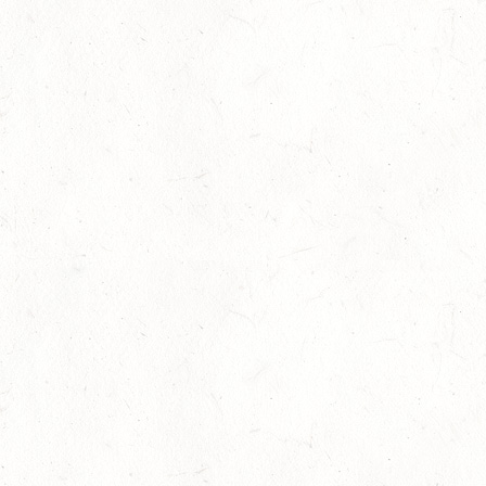
08
SCHWEICH
AUG
DL/SA
08
HEIMKIRCHEN / WED
AUG
14
NIEDERNEISEN
AUG
DE/SS*
14
WOMRATH/HUNSRÜCK, BERITTFÜHRER-LEHRGANG
TEIL I
AUG
15
ZWEIBRÜCKEN - RENNWIESE - FAHREN - PFS
WESTPFALZ - MIT LANDESMEISTERSCHAFTEN
AUG
FAHREN EINSPÄNNER RHEINLAND-PFALZ
KL. M
15
BITBURG-MÖTSCH
AUG
SM**