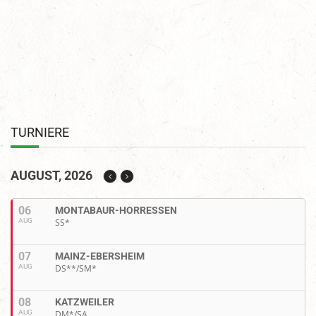
TURNIERE
AUGUST, 2026
06
MONTABAUR-HORRESSEN
AUG
SS*
07
MAINZ-EBERSHEIM
AUG
DS**/SM*
08
KATZWEILER
AUG
DM*/SA