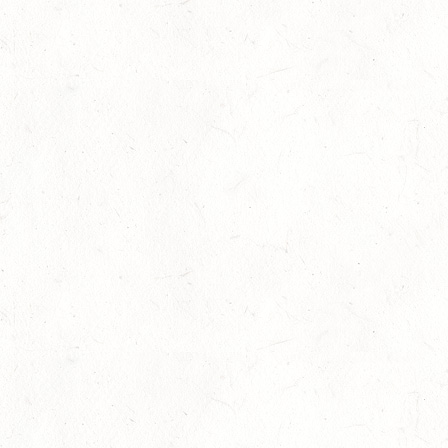
SM*
29
HERXHEIM - VOLTI
AUG
PFALZMEISTERSCHAFTEN VOLTIGIEREN
29
RODENBACH / HALLE - BV-REITEN
AUG
29
HALLGARTEN DISTANZRITT - "NORD-PFALZ-
DISTANZ"
AUG
30
DACHSENHAUSEN / BV-REITEN
AUG
SEPTEMBER
04
MAYEN, THOMASHOF
SEP
SS*
04
FUSSGÖNHEIM
SEP
DS*/SS* - PFALZMEISTERSCHAFTEN