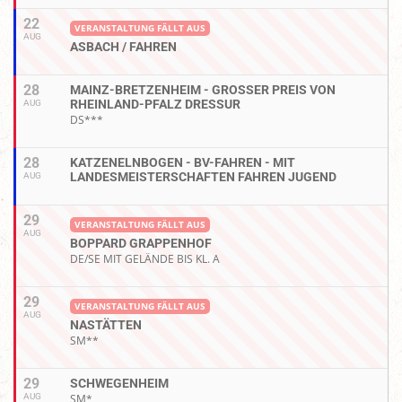
22
VERANSTALTUNG FÄLLT AUS
AUG
ASBACH / FAHREN
28
MAINZ-BRETZENHEIM - GROSSER PREIS VON R
HEINLAND-PFALZ DRESSUR
AUG
DS***
28
KATZENELNBOGEN - BV-FAHREN - MIT
LANDESMEISTERSCHAFTEN FAHREN JUGEND
AUG
29
VERANSTALTUNG FÄLLT AUS
AUG
BOPPARD GRAPPENHOF
DE/SE MIT GELÄNDE BIS KL. A
29
VERANSTALTUNG FÄLLT AUS
AUG
NASTÄTTEN
SM**
29
SCHWEGENHEIM
AUG
SM*