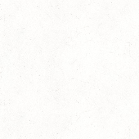
12
MAYEN, THOMASHOF
SEP
DS**/SE
12
LEIENKAUL - RFV DAUN - VOLTI
SEP
13
WISSEN / BV-REITEN
SEP
13
WEISEL - REITANLAGE MAGDALENENHOF / BV-
REITEN
SEP
13
NEUHOFEN - FAHREN
SEP
1+2-SPÄNNER
13
BIRKENFELD / O-RITT
SEP
VERBANDSMEISTERSCHAFTEN BREITENSPORT RHEINLAND-
NASSAU
19
BAD MARIENBERG
SEP
DS***