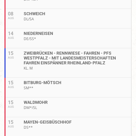
08
SCHWEICH
AUG
DL/SA
14
NIEDERNEISEN
AUG
DE/SS*
15
ZWEIBRÜCKEN - RENNWIESE - FAHREN - PFS
WESTPFALZ - MIT LANDESMEISTERSCHAFTEN
AUG
FAHREN EINSPÄNNER RHEINLAND-PFALZ
KL. M
15
BITBURG-MÖTSCH
AUG
SM**
15
WALDMOHR
AUG
DM*/SL
15
MAYEN-GEISBÜSCHHOF
AUG
DS**