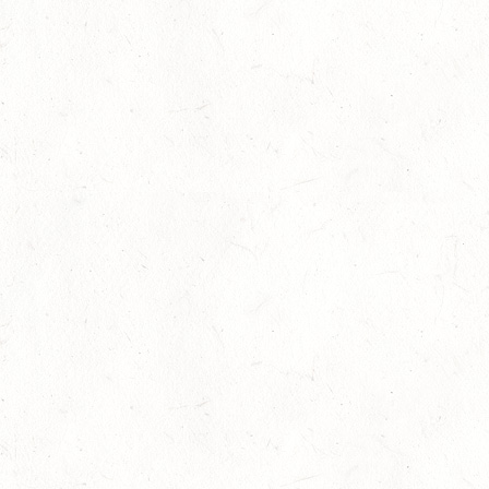
04
WOMRATH/HUNSRÜCK, BERITTFÜHRER-LEHRGANG
TEIL II
SEP
05
KATZENELNBOGEN - VOLTI-BV
SEP
05
VERANSTALTUNG FÄLLT AUS
SEP
GEROLSTEIN / BV-REITEN
WBO REITEN
05
LANGENSCHEID
SEP
DM*/SM*
05
TRIER-PELLINGEN
SEP
DS*
06
LÖLLBACH / O-RITT
SEP
10
ZEISKAM