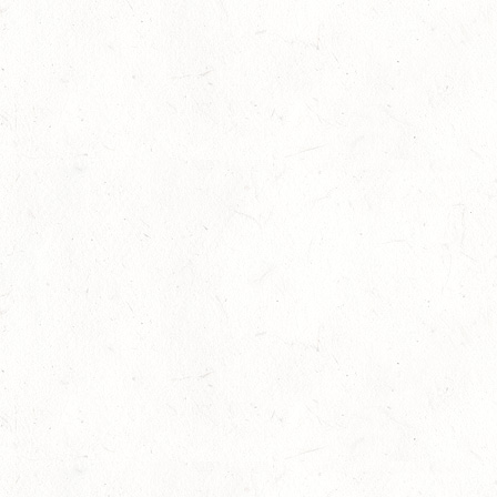
13
Slider
-
Sport
-
Vielseitigkeit
Juli
Bestandene Trainer C-Prüfung
13
Ausbildung
-
Slider
Juli
AUGUST
06
MONTABAUR-HORRESSEN
AUG
SS*
07
MAINZ-EBERSHEIM
AUG
DS**/SM*
08
KATZWEILER
AUG
DM*/SA