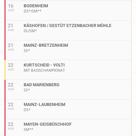
16
BODENHEIM
AUG
DS*/SM**
21
KÄSHOFEN / GESTÜT ETZENBACHER MÜHLE
AUG
DL/SM*
21
MAINZ-BRETZENHEIM
AUG
SS*
22
KURTSCHEID - VOLTI
AUG
MIT BASISCHAMPIONAT
22
BAD MARIENBERG
AUG
SS*
22
MAINZ-LAUBENHEIM
AUG
DS*
22
MAYEN-GEISBÜSCHHOF
AUG
SM**