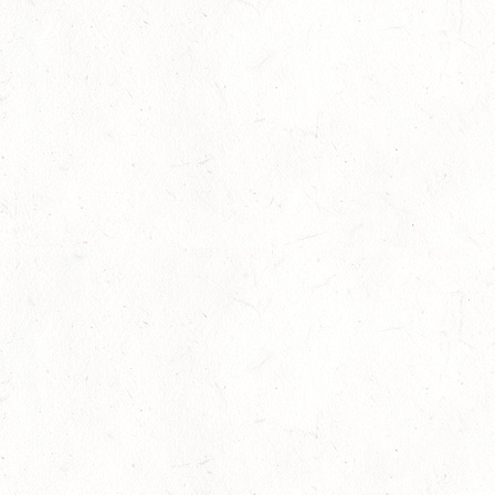
Auf Rang vier gefahren
05
Fahren
-
Jugendnews
-
Slider
-
Sport
Aug.
In den Top Ten
05
Jugendnews
-
Slider
-
Sport
-
Vielseitigkeit
Aug.
Bronzemedaille für Lara Veth
05
Slider
-
Sport
-
Voltigieren
Aug.
Goldenes Reitabzeichen für Maité Colling
29
Dressur
-
Slider
-
Sport
-
Springen
Juli