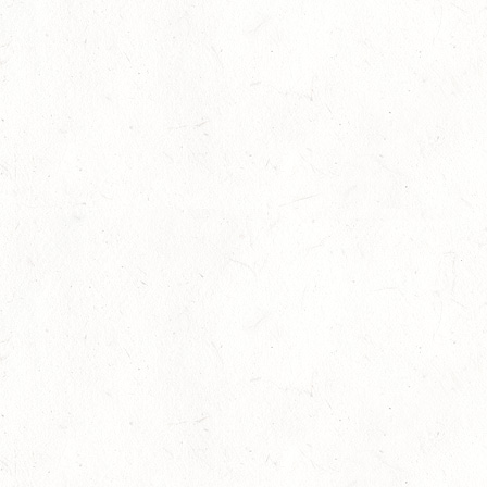
19
LEMBERG DISTANZRITT - "ABENTEUER PFAELZER
WALD"
SEP
20
LUDWIGSHAFEN / BV-VOLTI
SEP
20
KLEINBUNDENBACH / O-RITT
SEP
20
THALEISCHWEILER-FRÖSCHEN / O-RITT
SEP
26
AFTHOLDERBACH / BV-REITEN
SEP
26
MAINZ-GONSENHEIM - FAHREN
SEP
FAHREN KL. A 1+2-SPÄNNER
26
MONTABAUR-HORRESSEN
SEP
DM*/SM*