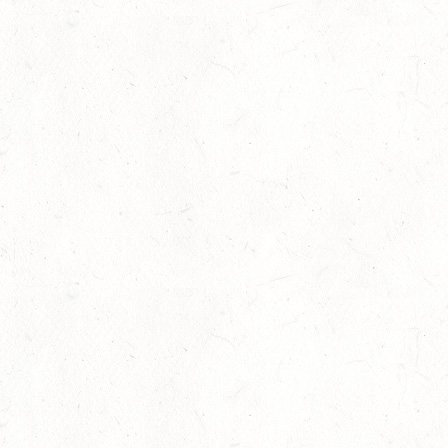
26
QUEIDERSBACH
SEP
DM*/SL
OKTOBER
03
JUGENHEIM / BV-REITEN
OKT
03
ROCKENHAUSEN / BV-REITEN
OKT
03
KURTSCHEID / BV-REITEN
OKT
03
WEISENHEIM AM SAND
OKT
SL
03
ZEISKAM / LANDESSCHLEPPJAGD
OKT
03
BAD EMS - VOLTI