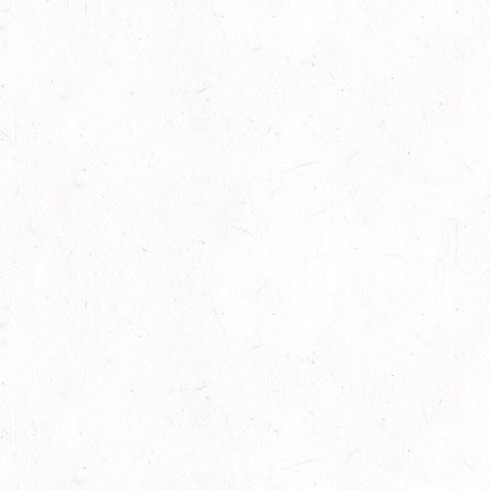
21
DARSCHEID DISTANZRITT - 4. ALFBACHTAL DISTANZ
AUG
21
MAINZ-BRETZENHEIM
AUG
SS*
22
KURTSCHEID - VOLTI
AUG
MIT BASISCHAMPIONAT
22
BAD MARIENBERG
AUG
SS*
22
MAINZ-LAUBENHEIM
AUG
DS*
22
MAYEN-GEISBÜSCHHOF
AUG
SM**
22
VERANSTALTUNG FÄLLT AUS
AUG
ASBACH / FAHREN