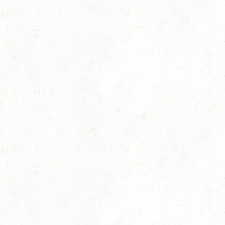
15
WALDMOHR
AUG
DM*/SL
15
MAYEN-GEISBÜSCHHOF
AUG
DS**
15
VERANSTALTUNG FÄLLT AUS
AUG
ASBACH / BV-REITEN
15
(VDD) ROTH "DON QUIJOTE" - DISTANZRITT
AUG
15
VERANSTALTUNG FÄLLT AUS
AUG
ASBACH / BV-FAHREN
16
BODENHEIM
AUG
DS*/SM**
21
KÄSHOFEN / GESTÜT ETZENBACHER MÜHLE
AUG
DL/SM*