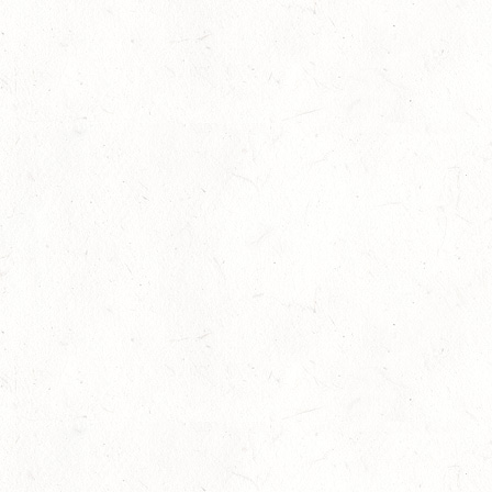
OKT
VERBANDSMEISTERSCHAFTEN RHEINLAND-NASSAU
04
WEISENHEIM AM SAND / BV-REITEN - PFÄLZER
PFERDEFEST
OKT
09
KURTSCHEID / HALLE
OKT
SS*
10
VERANSTALTUNG FÄLLT AUS
OKT
WORMS-PFEDDERSHEIM / REITSPORTANLAGE
WITTEMER
SM**
10
NEUHOFEN / HALLE
OKT
DL/SL
16
NEUWIED / HALLE
OKT
SS**
17
HUNGENROTH / BV REITEN
OKT