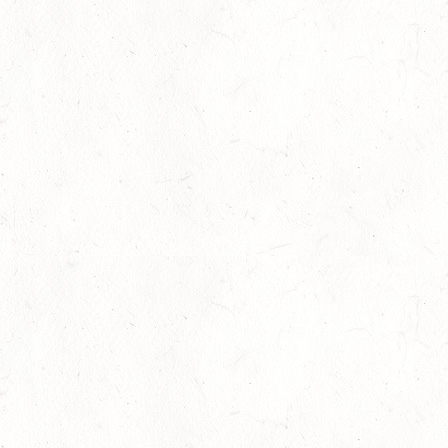
23
MARIENRACHDORF / BV-REITEN
AUG
28
MAINZ-BRETZENHEIM - GROSSER PREIS VON R
HEINLAND-PFALZ DRESSUR
AUG
DS***
28
KATZENELNBOGEN - BV-FAHREN - MIT
LANDESMEISTERSCHAFTEN FAHREN JUGEND
AUG
29
VERANSTALTUNG FÄLLT AUS
AUG
BOPPARD GRAPPENHOF
DE/SE MIT GELÄNDE BIS KL. A
29
VERANSTALTUNG FÄLLT AUS
AUG
NASTÄTTEN
SM**
29
SCHWEGENHEIM
AUG