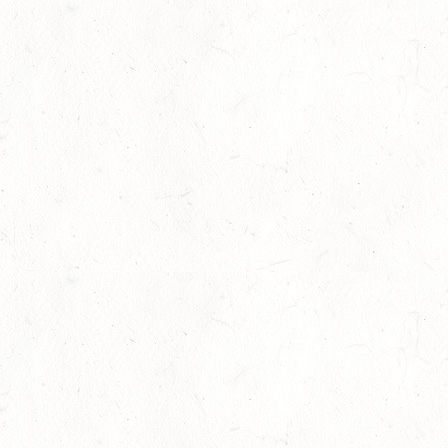
SEP
DS**/SS*** - DEUTSCHE JUGENDMEISTERSCHAFT
DRESSUR/SPRINGEN
11
ALSENBORN
SEP
DS*/SM*
11
OSBURG / BV-REITEN
SEP
11
WITTLICH
SEP
SS*
12
EMMELSHAUSEN - ST. GOAR WERLAU / O-RITT
SEP
12
IDAR-OBERSTEIN / BV-REITEN
SEP
12
HASSLOCH-PFALZMÜHLE / REITANLAGE BLAUL
SEP
DM*/SM*