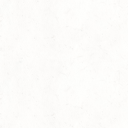
23
ZWEIBRÜCKEN / VOLTIGIEREN
OKT
DEUTSCHER VOLTIGIERPOKAL M-TEAMS UND DOPPEL
24
NEUWIED / HALLE
OKT
SM** - SICHTUNG FÜR DAS
BUNDESNACHWUCHSCHAMPIONAT DER SPRINGREITER
24
MIESAU
OKT
24
VORBEREITUNGSTAG ZUM
NACHWUCHSTRAINERASSISTENT REITEN UND
OKT
TRAINERASSISTENT IM REITSPORT IN ELSOFF, HOF
KREMPEL
24
VERANSTALTUNG FÄLLT AUS
OKT
TRIER - HOFGUT MONAISE / HALLE
SM*
25
MAYEN, THOMASHOF / BV-REITEN
OKT