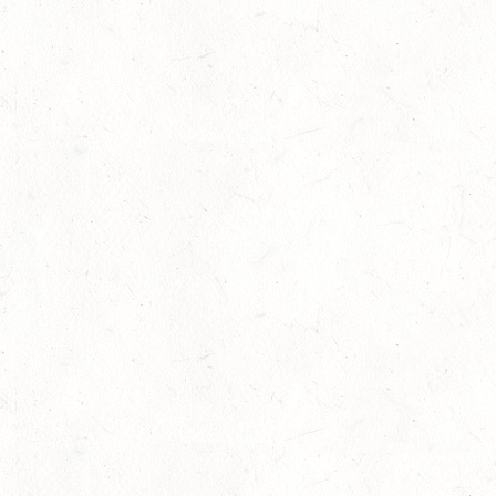
Goldenes Reitabzeichen für Maité Co
29
Dressur
-
Slider
-
Sport
-
Springen
Juli
Internationales Starterfeld
29
Großer Preis
-
Slider
-
Sport
-
Springen
Juli
LM Springen: Zu Gast in Andernach
27
Slider
-
Sport
-
Springen
Juli
Britt Roth wird Deutsche U25-Meiste
27
Slider
-
Sport
-
Springen
Juli
Viermal Edelmetall