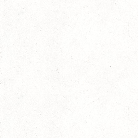
Auf Rang vier gefahren
05
Fahren
-
Jugendnews
-
Slider
-
Sport
Aug.
In den Top Ten
05
Jugendnews
-
Slider
-
Sport
-
Vielseiti
Aug.
Bronzemedaille für Lara Veth
05
Slider
-
Sport
-
Voltigieren
Aug.