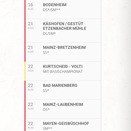
16
BODENHEIM
AUG
DS*/SM**
21
KÄSHOFEN / GESTÜT
ETZENBACHER MÜHLE
AUG
DL/SM*
21
MAINZ-BRETZENHEIM
AUG
SS*
22
KURTSCHEID - VOLTI
AUG
MIT BASISCHAMPIONAT
22
BAD MARIENBERG
AUG
SS*
22
MAINZ-LAUBENHEIM
AUG
DS*
22
MAYEN-GEISBÜSCHHOF
AUG
SM**