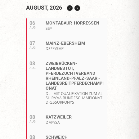
AUGUST, 2026
06
MONTABAUR-HORRESSEN
AUG
SS*
07
MAINZ-EBERSHEIM
AUG
DS**/SM*
08
ZWEIBRÜCKEN-
LANDGESTÜT,
AUG
PFERDEZUCHTVERBAND
RHEINLAND-PFALZ-SAAR -
LANDESREITPFERDECHAMPI
ONAT
DL - MIT QUALIFIKATION ZUM AL
SHIRA’AA BUNDESCHAMPIONAT
DRESSURPONYS
08
KATZWEILER
AUG
DM*/SA
08
SCHWEICH