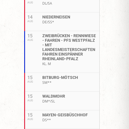
AUG
DL/SA
14
NIEDERNEISEN
AUG
DE/SS*
15
ZWEIBRÜCKEN - RENNWIESE
- FAHREN - PFS WESTPFALZ
AUG
- MIT
LANDESMEISTERSCHAFTEN
FAHREN EINSPÄNNER
RHEINLAND-PFALZ
KL. M
15
BITBURG-MÖTSCH
AUG
SM**
15
WALDMOHR
AUG
DM*/SL
15
MAYEN-GEISBÜSCHHOF
AUG
DS**