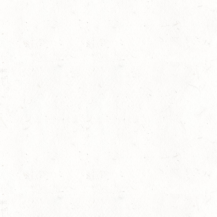
lling
08
HEIMKIRCHEN / WED
AUG
14
NIEDERNEISEN
AUG
DE/SS*
14
WOMRATH/HUNSRÜCK,
AUG
15
ZWEIBRÜCKEN - RENNW
LANDESMEISTERSCHA
AUG
KL. M
15
BITBURG-MÖTSCH
AUG
SM**
rin
15
WALDMOHR
AUG
DM*/SL
15
MAYEN-GEISBÜSCHH