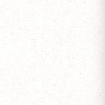
 BERITTFÜHRER-LEHRGANG TEIL I
IESE - FAHREN - PFS WESTPFALZ - MIT
FTEN FAHREN EINSPÄNNER RHEINLAND-PFALZ
OF