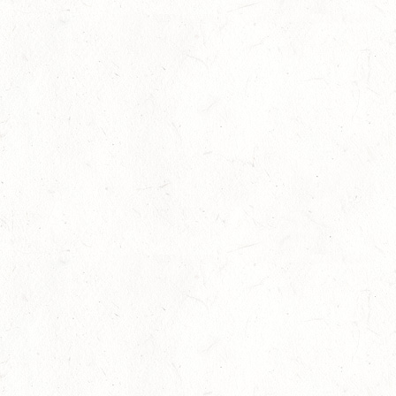
LM Dressur erneut in Rheinböllen