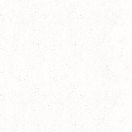
AUGUST
06
MONTABAUR-HORRES
AUG
SS*
07
MAINZ-EBERSHEIM
AUG
DS**/SM*
08
ZWEIBRÜCKEN-LANDG
PFALZ-SAAR - LAND
AUG
gkeit
DL - MIT QUALIFIKATIO
08
KATZWEILER
AUG
DM*/SA
08
SCHWEICH
AUG
DL/SA