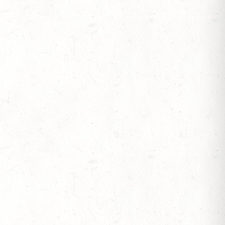
SEN
ESTÜT, PFERDEZUCHTVERBAND RHEINLAND-
ESREITPFERDECHAMPIONAT
N ZUM AL SHIRA’AA BUNDESCHAMPIONAT DRESSURPONYS