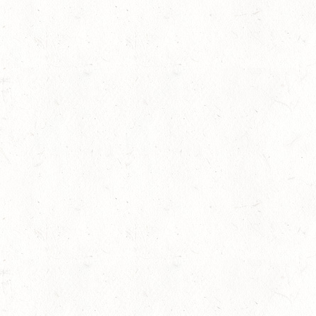
news
,
Slider
,
Sport
,
Springen