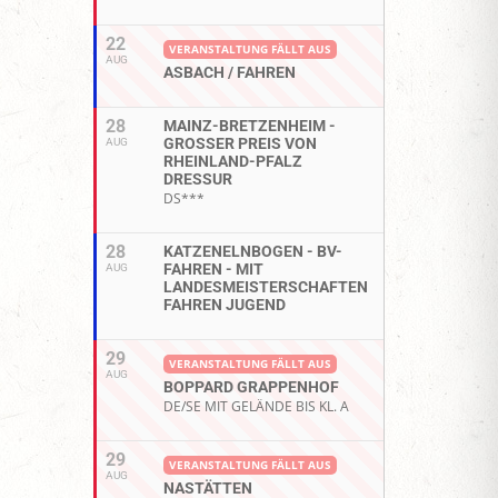
22
VERANSTALTUNG FÄLLT AUS
AUG
ASBACH / FAHREN
28
MAINZ-BRETZENHEIM -
GROSSER PREIS VON R
AUG
HEINLAND-PFALZ D
RESSUR
DS***
28
KATZENELNBOGEN - BV-
FAHREN - MIT
AUG
LANDESMEISTERSCHAFTEN
FAHREN JUGEND
29
VERANSTALTUNG FÄLLT AUS
AUG
BOPPARD GRAPPENHOF
DE/SE MIT GELÄNDE BIS KL. A
29
VERANSTALTUNG FÄLLT AUS
AUG
NASTÄTTEN