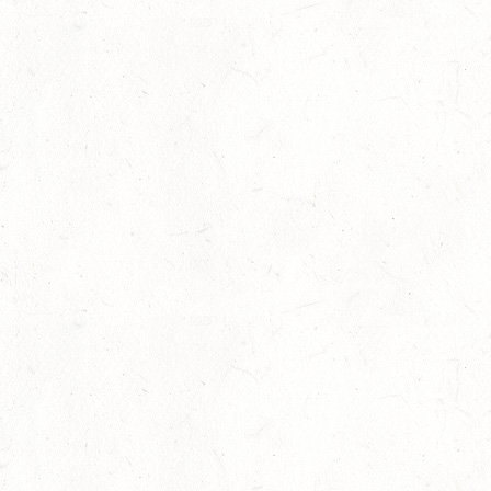
20
THALEISCHWEILER-FRÖSCHEN / O-RITT
SEP
26
AFTHOLDERBACH / BV-REITEN
SEP
26
MAINZ-GONSENHEIM - FAHREN
SEP
FAHREN KL. A 1+2-SPÄNNER
26
MONTABAUR-HORRESSEN
SEP
DM*/SM*
26
QUEIDERSBACH
SEP
DM*/SL
OKTOBER
03
JUGENHEIM / BV-REITEN
OKT