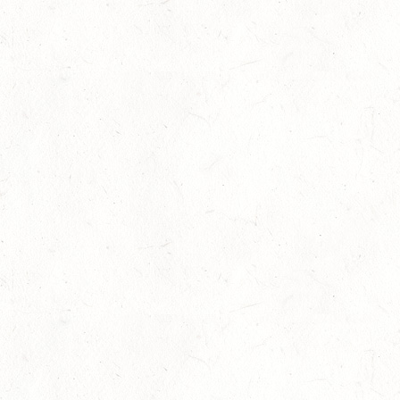
28
KATZENELNBOGEN - BV-FAHREN - MIT
LANDESMEISTERSCHAFTEN FAHREN JUGEND
AUG
29
VERANSTALTUNG FÄLLT AUS
AUG
BOPPARD GRAPPENHOF
DE/SE MIT GELÄNDE BIS KL. A
29
VERANSTALTUNG FÄLLT AUS
AUG
NASTÄTTEN
SM**
29
SCHWEGENHEIM
AUG
SM*
29
HERXHEIM - VOLTI
AUG
PFALZMEISTERSCHAFTEN VOLTIGIEREN
29
RODENBACH / HALLE - BV-REITEN
AUG