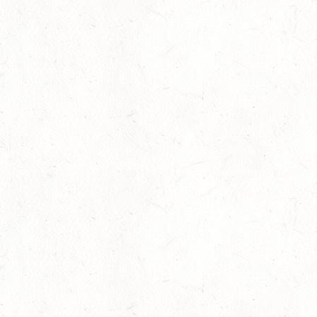
06
MONTABAUR-HORRESSEN
AUG
SS*
07
MAINZ-EBERSHEIM
AUG
DS**/SM*
08
ZWEIBRÜCKEN-LANDGESTÜT,
PFERDEZUCHTVERBAND RHEINLAND-PFALZ-SAAR -
AUG
LANDESREITPFERDECHAMPIONAT
DL - MIT QUALIFIKATION ZUM AL SHIRA’AA
BUNDESCHAMPIONAT DRESSURPONYS
08
KATZWEILER
AUG
DM*/SA
08
SCHWEICH
AUG
DL/SA
08
HEIMKIRCHEN / WED
AUG