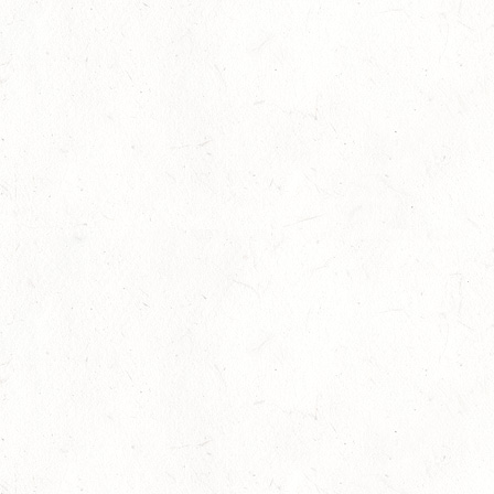
10
VERANSTALTUNG FÄLLT AUS
OKT
WORMS-PFEDDERSHEIM / REITSPORTANLAGE
WITTEMER
SM**
10
NEUHOFEN / HALLE
OKT
DL/SL
16
NEUWIED / HALLE
OKT
SS**
17
HUNGENROTH / BV REITEN
OKT
23
ZWEIBRÜCKEN / VOLTIGIEREN
OKT
DEUTSCHER VOLTIGIERPOKAL M-TEAMS UND DOPPEL
24
NEUWIED / HALLE
OKT
SM** - SICHTUNG FÜR DAS
BUNDESNACHWUCHSCHAMPIONAT DER SPRINGREITER