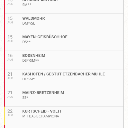
AUG
SM**
15
WALDMOHR
AUG
DM*/SL
15
MAYEN-GEISBÜSCHHOF
AUG
DS**
16
BODENHEIM
AUG
DS*/SM**
21
KÄSHOFEN / GESTÜT ETZENBACHER MÜHLE
AUG
DL/SM*
21
MAINZ-BRETZENHEIM
AUG
SS*
22
KURTSCHEID - VOLTI
AUG
MIT BASISCHAMPIONAT