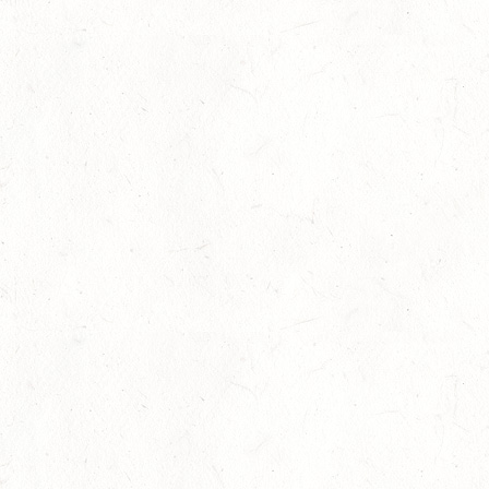
24
MIESAU
OKT
24
VORBEREITUNGSTAG ZUM
NACHWUCHSTRAINERASSISTENT REITEN UND
OKT
TRAINERASSISTENT IM REITSPORT IN ELSOFF, HOF
KREMPEL
24
VERANSTALTUNG FÄLLT AUS
OKT
TRIER - HOFGUT MONAISE / HALLE
SM*
25
MAYEN, THOMASHOF / BV-REITEN
OKT
26
PIRMASENS-WINDSBERG, LEHRGANG ZUR EQ
BODENARBEIT
OKT