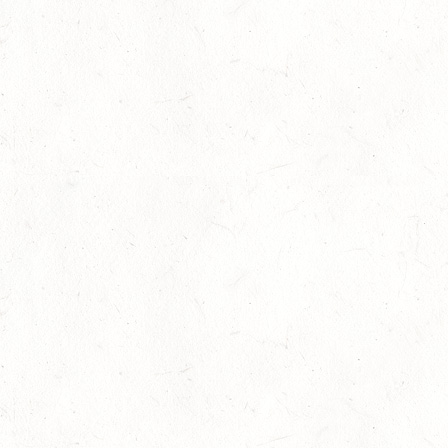
29
HALLGARTEN DISTANZRITT - "NORD-PFALZ-
DISTANZ"
AUG
30
DACHSENHAUSEN / BV-REITEN
AUG
SEPTEMBER
04
MAYEN, THOMASHOF
SEP
SS*
04
FUSSGÖNHEIM
SEP
DS*/SS* - PFALZMEISTERSCHAFTEN
04
WOMRATH/HUNSRÜCK, BERITTFÜHRER-LEHRGANG
TEIL II
SEP
05
KATZENELNBOGEN - VOLTI-BV
SEP
05
VERANSTALTUNG FÄLLT AUS