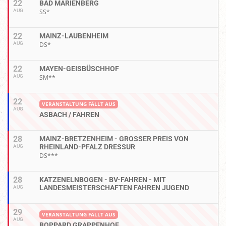
22
BAD MARIENBERG
AUG
SS*
22
MAINZ-LAUBENHEIM
AUG
DS*
22
MAYEN-GEISBÜSCHHOF
AUG
SM**
22
VERANSTALTUNG FÄLLT AUS
AUG
ASBACH / FAHREN
28
MAINZ-BRETZENHEIM - GROSSER PREIS VON R
HEINLAND-PFALZ DRESSUR
AUG
DS***
28
KATZENELNBOGEN - BV-FAHREN - MIT
LANDESMEISTERSCHAFTEN FAHREN JUGEND
AUG
29
VERANSTALTUNG FÄLLT AUS
AUG
BOPPARD GRAPPENHOF