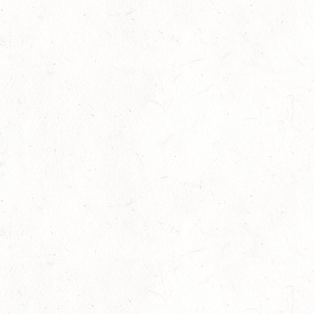
11
WITTLICH
SEP
SS*
12
EMMELSHAUSEN - ST. GOAR WERLAU / O-RITT
SEP
12
IDAR-OBERSTEIN / BV-REITEN
SEP
12
HASSLOCH-PFALZMÜHLE / REITANLAGE BLAUL
SEP
DM*/SM*
12
MAYEN, THOMASHOF
SEP
DS**/SE
12
LEIENKAUL - RFV DAUN - VOLTI
SEP
13
WISSEN / BV-REITEN
SEP