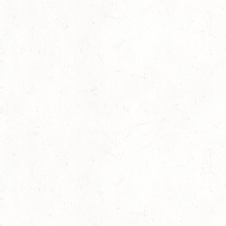
AUG
MIT BASISCHAMPIONAT
22
BAD MARIENBERG
AUG
SS*
22
MAINZ-LAUBENHEIM
AUG
DS*
22
MAYEN-GEISBÜSCHHOF
AUG
SM**
22
VERANSTALTUNG FÄLLT AUS
AUG
ASBACH / FAHREN
23
MARIENRACHDORF / BV-REITEN
AUG
28
MAINZ-BRETZENHEIM - GROSSER PREIS VON R
HEINLAND-PFALZ DRESSUR
AUG
DS***