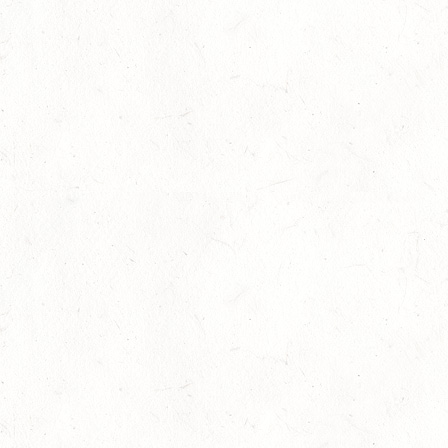
13
WEISEL - REITANLAGE MAGDALENENHOF / BV-
REITEN
SEP
13
NEUHOFEN - FAHREN
SEP
1+2-SPÄNNER
13
BIRKENFELD / O-RITT
SEP
VERBANDSMEISTERSCHAFTEN BREITENSPORT RHEINLAND-
NASSAU
19
BAD MARIENBERG
SEP
DS***
19
LEMBERG DISTANZRITT - "ABENTEUER PFAELZER
WALD"
SEP
20
LUDWIGSHAFEN / BV-VOLTI
SEP
20
KLEINBUNDENBACH / O-RITT
SEP