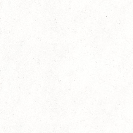
Juli
Viermal Edelmetall
24
Dressur
-
Jugendnews
-
Slider
-
Sport
Juli
LM Vielseitigkeit: Abschied von Kaisersesch
13
Slider
-
Sport
-
Vielseitigkeit
Juli
Bestandene Trainer C-Prüfung
13
Ausbildung
-
Slider
Juli
AUGUST