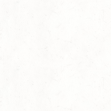
SEP
GEROLSTEIN / BV-REITEN
WBO REITEN
05
LANGENSCHEID
SEP
DM*/SM*
05
TRIER-PELLINGEN
SEP
DS*
06
LÖLLBACH / O-RITT
SEP
10
ZEISKAM
SEP
DS**/SS*** - DEUTSCHE JUGENDMEISTERSCHAFT
DRESSUR/SPRINGEN
11
ALSENBORN
SEP
DS*/SM*
11
OSBURG / BV-REITEN
SEP