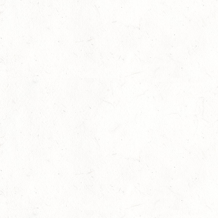
15
(VDD) ROTH "DON QUIJOTE" - DISTANZRITT
AUG
15
VERANSTALTUNG FÄLLT AUS
AUG
ASBACH / BV-FAHREN
16
BODENHEIM
AUG
DS*/SM**
21
KÄSHOFEN / GESTÜT ETZENBACHER MÜHLE
AUG
DL/SM*
21
DARSCHEID DISTANZRITT - 4. ALFBACHTAL DISTANZ
AUG
21
MAINZ-BRETZENHEIM
AUG
SS*
22
KURTSCHEID - VOLTI