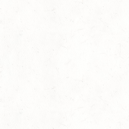
03
ROCKENHAUSEN / BV-REITEN
OKT
03
KURTSCHEID / BV-REITEN
OKT
03
WEISENHEIM AM SAND
OKT
SL
03
ZEISKAM / LANDESSCHLEPPJAGD
OKT
03
BAD EMS - VOLTI
OKT
VERBANDSMEISTERSCHAFTEN RHEINLAND-NASSAU
04
WEISENHEIM AM SAND / BV-REITEN - PFÄLZER
PFERDEFEST
OKT
09
KURTSCHEID / HALLE
OKT
SS*