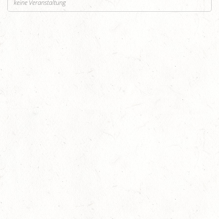
keine Veranstaltung
Auf Rang vier gefahren
05
Fahren
-
Jugendnews
-
Slider
-
Sport
Aug.
In den Top Ten
05
Jugendnews
-
Slider
-
Sport
-
Vielseitigkeit
Aug.