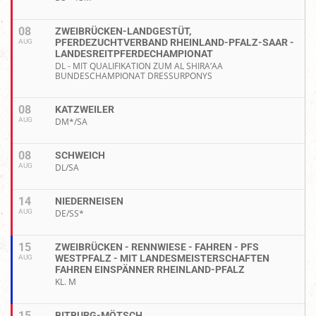
08
ZWEIBRÜCKEN-LANDGESTÜT,
PFERDEZUCHTVERBAND RHEINLAND-PFALZ-SAAR -
AUG
LANDESREITPFERDECHAMPIONAT
DL - MIT QUALIFIKATION ZUM AL SHIRA’AA
BUNDESCHAMPIONAT DRESSURPONYS
08
KATZWEILER
AUG
DM*/SA
08
SCHWEICH
AUG
DL/SA
14
NIEDERNEISEN
AUG
DE/SS*
15
ZWEIBRÜCKEN - RENNWIESE - FAHREN - PFS
WESTPFALZ - MIT LANDESMEISTERSCHAFTEN
AUG
FAHREN EINSPÄNNER RHEINLAND-PFALZ
KL. M
15
BITBURG-MÖTSCH