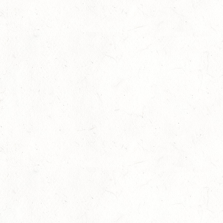
14
NIEDERNEISEN
AUG
DE/SS*
14
WOMRATH/HUNSRÜCK, BERITTFÜHRER-LEHRGANG
TEIL I
AUG
15
ZWEIBRÜCKEN - RENNWIESE - FAHREN - PFS
WESTPFALZ - MIT LANDESMEISTERSCHAFTEN
AUG
FAHREN EINSPÄNNER RHEINLAND-PFALZ
KL. M
15
BITBURG-MÖTSCH
AUG
SM**
15
WALDMOHR
AUG
DM*/SL
15
MAYEN-GEISBÜSCHHOF
AUG
DS**
15
VERANSTALTUNG FÄLLT AUS
AUG
ASBACH / BV-REITEN