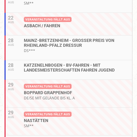
AUG
SM**
22
VERANSTALTUNG FÄLLT AUS
AUG
ASBACH / FAHREN
28
MAINZ-BRETZENHEIM - GROSSER PREIS VON R
HEINLAND-PFALZ DRESSUR
AUG
DS***
28
KATZENELNBOGEN - BV-FAHREN - MIT
LANDESMEISTERSCHAFTEN FAHREN JUGEND
AUG
29
VERANSTALTUNG FÄLLT AUS
AUG
BOPPARD GRAPPENHOF
DE/SE MIT GELÄNDE BIS KL. A
29
VERANSTALTUNG FÄLLT AUS
AUG
NASTÄTTEN
SM**