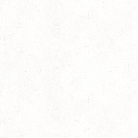
08
KATZWEILER
AUG
DM*/SA
08
SCHWEICH
AUG
DL/SA
08
HEIMKIRCHEN / WED
AUG
14
NIEDERNEISEN
AUG
DE/SS*
14
WOMRATH/HUNSRÜCK, BERITTFÜHRER-LEHRGANG
TEIL I
AUG
15
ZWEIBRÜCKEN - RENNWIESE - FAHREN - PFS
WESTPFALZ - MIT LANDESMEISTERSCHAFTEN
AUG
FAHREN EINSPÄNNER RHEINLAND-PFALZ
KL. M
15
BITBURG-MÖTSCH
AUG
SM**