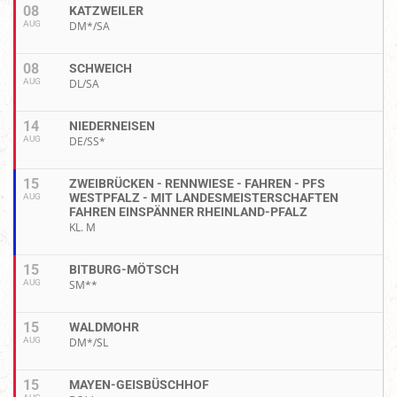
08
KATZWEILER
AUG
DM*/SA
08
SCHWEICH
AUG
DL/SA
14
NIEDERNEISEN
AUG
DE/SS*
15
ZWEIBRÜCKEN - RENNWIESE - FAHREN - PFS
WESTPFALZ - MIT LANDESMEISTERSCHAFTEN
AUG
FAHREN EINSPÄNNER RHEINLAND-PFALZ
KL. M
15
BITBURG-MÖTSCH
AUG
SM**
15
WALDMOHR
AUG
DM*/SL
15
MAYEN-GEISBÜSCHHOF