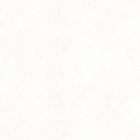
hier
Goldenes Reitabzeichen für Jaya Gutheil
Britt Roth wird Deutsche Vize-Meisterin