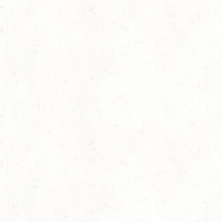
SEP
DS*/SS* - PFALZMEISTERSCHAFTEN
04
WOMRATH/HUNSRÜCK, BERITTFÜHRER-LEHRGANG
TEIL II
SEP
05
KATZENELNBOGEN - VOLTI-BV
SEP
05
VERANSTALTUNG FÄLLT AUS
SEP
GEROLSTEIN / BV-REITEN
WBO REITEN
05
LANGENSCHEID
SEP
DM*/SM*
05
TRIER-PELLINGEN
SEP
DS*
06
LÖLLBACH / O-RITT
SEP