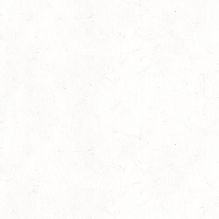
SEP
DS***
19
LEMBERG DISTANZRITT - "ABENTEUER PFAELZER
WALD"
SEP
20
LUDWIGSHAFEN / BV-VOLTI
SEP
20
KLEINBUNDENBACH / O-RITT
SEP
20
THALEISCHWEILER-FRÖSCHEN / O-RITT
SEP
26
AFTHOLDERBACH / BV-REITEN
SEP
26
MAINZ-GONSENHEIM - FAHREN
SEP
FAHREN KL. A 1+2-SPÄNNER
26
MONTABAUR-HORRESSEN
SEP