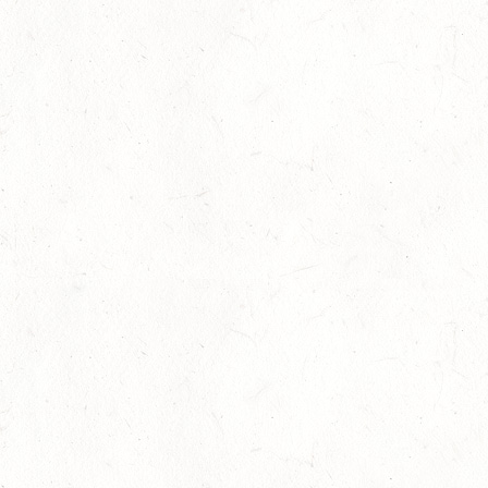
15
WALDMOHR
AUG
DM*/SL
15
MAYEN-GEISBÜSCHHOF
AUG
DS**
15
VERANSTALTUNG FÄLLT AUS
AUG
ASBACH / BV-REITEN
15
(VDD) ROTH "DON QUIJOTE" - DISTANZRITT
AUG
15
VERANSTALTUNG FÄLLT AUS
AUG
ASBACH / BV-FAHREN
16
BODENHEIM
AUG
DS*/SM**
21
KÄSHOFEN / GESTÜT ETZENBACHER MÜHLE