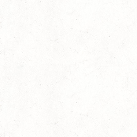
DM*/SM*
26
QUEIDERSBACH
SEP
DM*/SL
OKTOBER
03
JUGENHEIM / BV-REITEN
OKT
03
ROCKENHAUSEN / BV-REITEN
OKT
03
KURTSCHEID / BV-REITEN
OKT
03
WEISENHEIM AM SAND
OKT
SL
03
ZEISKAM / LANDESSCHLEPPJAGD
OKT