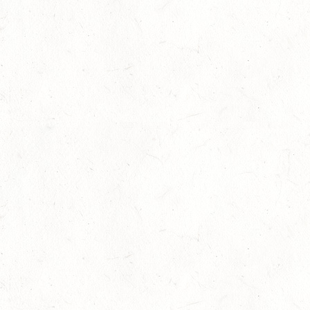
22
VERANSTALTUNG FÄLLT AUS
AUG
ASBACH / FAHREN
23
MARIENRACHDORF / BV-REITEN
AUG
28
MAINZ-BRETZENHEIM - GROSSER PREIS VON R
HEINLAND-PFALZ DRESSUR
AUG
DS***
28
KATZENELNBOGEN - BV-FAHREN - MIT
LANDESMEISTERSCHAFTEN FAHREN JUGEND
AUG
29
VERANSTALTUNG FÄLLT AUS
AUG
BOPPARD GRAPPENHOF
DE/SE MIT GELÄNDE BIS KL. A
29
VERANSTALTUNG FÄLLT AUS
AUG
NASTÄTTEN
SM**