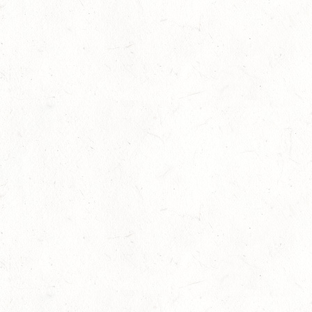
Auf Rang vier gefahren
05
Fahren
-
Jugendnews
-
Slider
-
Sport
Aug.
In den Top Ten
05
Jugendnews
-
Slider
-
Sport
-
Vielseitigkeit
Aug.
Bronzemedaille für Lara Veth
05
Slider
-
Sport
-
Voltigieren
Aug.
Goldenes Reitabzeichen für Maité Colling
29
Dressur
-
Slider
-
Sport
-
Springen