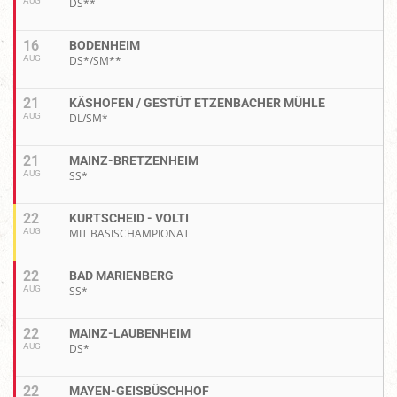
AUG
DS**
16
BODENHEIM
AUG
DS*/SM**
21
KÄSHOFEN / GESTÜT ETZENBACHER MÜHLE
AUG
DL/SM*
21
MAINZ-BRETZENHEIM
AUG
SS*
22
KURTSCHEID - VOLTI
AUG
MIT BASISCHAMPIONAT
22
BAD MARIENBERG
AUG
SS*
22
MAINZ-LAUBENHEIM
AUG
DS*
22
MAYEN-GEISBÜSCHHOF