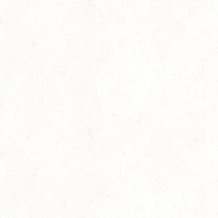
AUG
DL/SM*
21
DARSCHEID DISTANZRITT - 4. ALFBACHTAL DISTANZ
AUG
21
MAINZ-BRETZENHEIM
AUG
SS*
22
KURTSCHEID - VOLTI
AUG
MIT BASISCHAMPIONAT
22
BAD MARIENBERG
AUG
SS*
22
MAINZ-LAUBENHEIM
AUG
DS*
22
MAYEN-GEISBÜSCHHOF
AUG
SM**