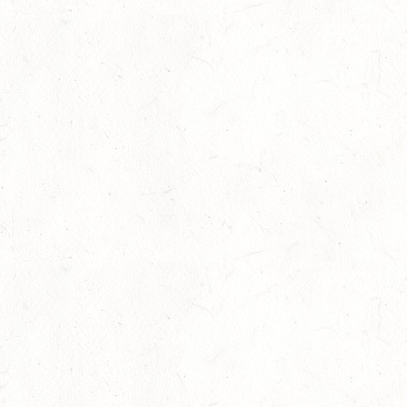
12
MAYEN, THOMASHOF
SEP
DS**/SE
12
LEIENKAUL - RFV DAUN - VOLTI
SEP
13
WISSEN / BV-REITEN
SEP
13
WEISEL - REITANLAGE MAGDALENENHOF / BV-
REITEN
SEP
13
NEUHOFEN - FAHREN
SEP
1+2-SPÄNNER
13
BIRKENFELD / O-RITT
SEP
VERBANDSMEISTERSCHAFTEN BREITENSPORT RHEINLAND-
NASSAU
19
BAD MARIENBERG