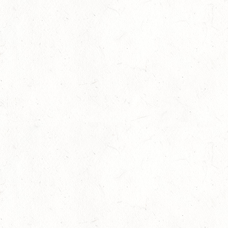
Juli
Internationales Starterfeld
29
Großer Preis
-
Slider
-
Sport
-
Springen
Juli
LM Springen: Zu Gast in Andernach
27
Slider
-
Sport
-
Springen
Juli
Britt Roth wird Deutsche U25-Meisterin
27
Slider
-
Sport
-
Springen
Juli
Viermal Edelmetall
24
Dressur
-
Jugendnews
-
Slider
-
Sport
Juli