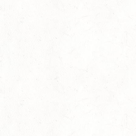
LM Vielseitigkeit: Abschied von Kaisersesch
13
Slider
-
Sport
-
Vielseitigkeit
Juli
Bestandene Trainer C-Prüfung
13
Ausbildung
-
Slider
Juli
AUGUST
06
MONTABAUR-HORRESSEN
AUG
SS*
07
MAINZ-EBERSHEIM
AUG
DS**/SM*