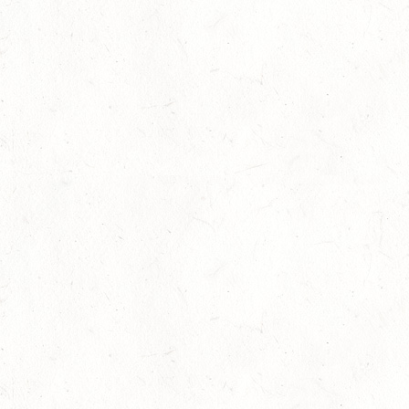
10
ZEISKAM
SEP
DS**/SS*** - DEUTSCHE JUGENDMEISTERSCHAFT
DRESSUR/SPRINGEN
11
ALSENBORN
SEP
DS*/SM*
11
OSBURG / BV-REITEN
SEP
11
WITTLICH
SEP
SS*
12
EMMELSHAUSEN - ST. GOAR WERLAU / O-RITT
SEP
12
IDAR-OBERSTEIN / BV-REITEN
SEP
12
HASSLOCH-PFALZMÜHLE / REITANLAGE BLAUL
SEP
DM*/SM*