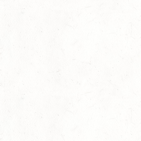
03
BAD EMS - VOLTI
OKT
VERBANDSMEISTERSCHAFTEN RHEINLAND-NASSAU
04
WEISENHEIM AM SAND / BV-REITEN - PFÄLZER
PFERDEFEST
OKT
09
KURTSCHEID / HALLE
OKT
SS*
10
VERANSTALTUNG FÄLLT AUS
OKT
WORMS-PFEDDERSHEIM / REITSPORTANLAGE
WITTEMER
SM**
10
NEUHOFEN / HALLE
OKT
DL/SL
16
NEUWIED / HALLE
OKT
SS**