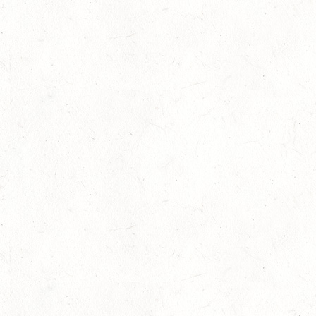
17
HUNGENROTH / BV REITEN
OKT
23
ZWEIBRÜCKEN / VOLTIGIEREN
OKT
DEUTSCHER VOLTIGIERPOKAL M-TEAMS UND DOPPEL
24
NEUWIED / HALLE
OKT
SM** - SICHTUNG FÜR DAS
BUNDESNACHWUCHSCHAMPIONAT DER SPRINGREITER
24
MIESAU
OKT
24
VORBEREITUNGSTAG ZUM
NACHWUCHSTRAINERASSISTENT REITEN UND
OKT
TRAINERASSISTENT IM REITSPORT IN ELSOFF, HOF
KREMPEL
24
VERANSTALTUNG FÄLLT AUS
OKT
TRIER - HOFGUT MONAISE / HALLE
SM*