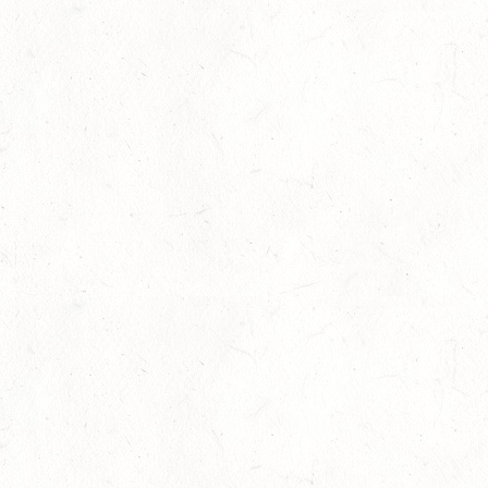
29
SCHWEGENHEIM
AUG
SM*
29
HERXHEIM - VOLTI
AUG
PFALZMEISTERSCHAFTEN VOLTIGIEREN
29
RODENBACH / HALLE - BV-REITEN
AUG
29
HALLGARTEN DISTANZRITT - "NORD-PFALZ-
DISTANZ"
AUG
30
DACHSENHAUSEN / BV-REITEN
AUG
SEPTEMBER
04
MAYEN, THOMASHOF
SEP
SS*
04
FUSSGÖNHEIM