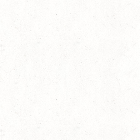
08
ZWEIBRÜCKEN-LANDG
PFALZ-SAAR - LAND
AUG
DL - MIT QUALIFIKATIO
08
KATZWEILER
AUG
DM*/SA
lling
08
SCHWEICH
AUG
DL/SA
08
HEIMKIRCHEN / WED
AUG
14
NIEDERNEISEN
AUG
DE/SS*
14
WOMRATH/HUNSRÜCK,
AUG
15
ZWEIBRÜCKEN - RENNW