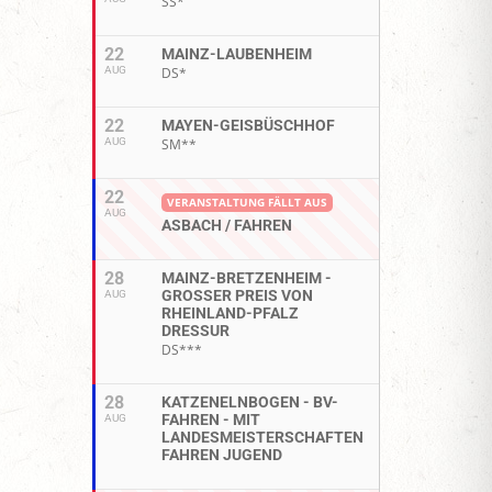
SS*
22
MAINZ-LAUBENHEIM
AUG
DS*
22
MAYEN-GEISBÜSCHHOF
AUG
SM**
22
VERANSTALTUNG FÄLLT AUS
AUG
ASBACH / FAHREN
28
MAINZ-BRETZENHEIM -
GROSSER PREIS VON R
AUG
HEINLAND-PFALZ D
RESSUR
DS***
28
KATZENELNBOGEN - BV-
FAHREN - MIT
AUG
LANDESMEISTERSCHAFTEN
FAHREN JUGEND