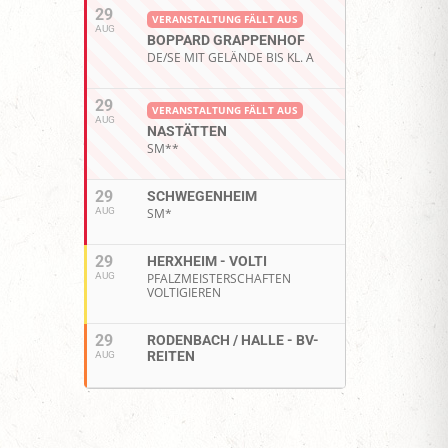
29
VERANSTALTUNG FÄLLT AUS
AUG
BOPPARD GRAPPENHOF
DE/SE MIT GELÄNDE BIS KL. A
29
VERANSTALTUNG FÄLLT AUS
AUG
NASTÄTTEN
SM**
29
SCHWEGENHEIM
AUG
SM*
29
HERXHEIM - VOLTI
AUG
PFALZMEISTERSCHAFTEN
VOLTIGIEREN
29
RODENBACH / HALLE - BV-
REITEN
AUG