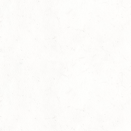
Landesjugendschärpe und
LandesjugendschärpePlus 2020
Landgestüt/Rennwiese Zweibrücken