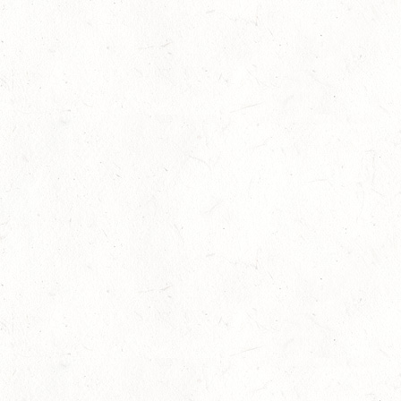
Aug.
Bronzemedaille für Lara Veth
05
Slider
-
Sport
-
Voltigieren
Aug.
Goldenes Reitabzeichen für Maité Co
29
Dressur
-
Slider
-
Sport
-
Springen
Juli
Internationales Starterfeld
29
Großer Preis
-
Slider
-
Sport
-
Springen
Juli
LM Springen: Zu Gast in Andernach
27
Slider
-
Sport
-
Springen
Juli