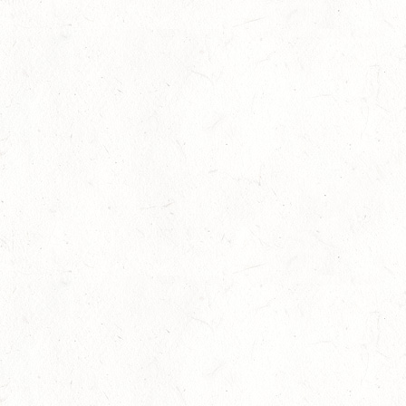
Auf Rang vier gefahren
05
Fahren
-
Jugendnews
-
Slider
-
Sport
Aug.
In den Top Ten
05
Jugendnews
-
Slider
-
Sport
-
Vielseiti