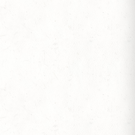
ESTÜT, PFERDEZUCHTVERBAND RHEINLAND-
ESREITPFERDECHAMPIONAT
N ZUM AL SHIRA’AA BUNDESCHAMPIONAT DRESSURPONYS
 BERITTFÜHRER-LEHRGANG TEIL I
IESE - FAHREN - PFS WESTPFALZ - MIT