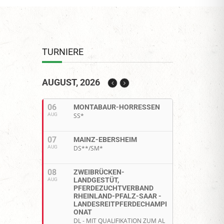
TURNIERE
AUGUST, 2026
06
MONTABAUR-HORRESSEN
AUG
SS*
07
MAINZ-EBERSHEIM
AUG
DS**/SM*
08
ZWEIBRÜCKEN-
LANDGESTÜT,
AUG
PFERDEZUCHTVERBAND
RHEINLAND-PFALZ-SAAR -
LANDESREITPFERDECHAMPI
ONAT
DL - MIT QUALIFIKATION ZUM AL