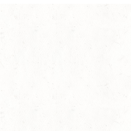
gemeines
,
Vereine