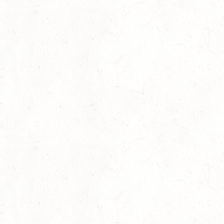
Warendorf (fn-press). Wie steht es um Deutschland
Vereine und Betriebe wieder aufgerufen, sich an d
Sportentwicklungsbericht Pferdesport (SEB) der Deu
In Deutschland sind über 7.300 Pferdesportvereine u
Februar bis Anfang März online angeschrieben, sofe
Adresse vorliegt. Jeder Verein/Betrieb erhält einen i
Landespferdesportverbände bitten alle angeschriebene