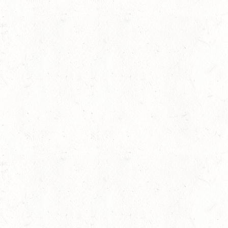
AUGUST
06
MONTABAUR-HORRES
AUG
SS*
07
HÖRINGEN / O-RITT
AUG
07
MAINZ-EBERSHEIM
AUG
DS**/SM*
gkeit