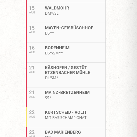
15
WALDMOHR
AUG
DM*/SL
15
MAYEN-GEISBÜSCHHOF
AUG
DS**
16
BODENHEIM
AUG
DS*/SM**
21
KÄSHOFEN / GESTÜT
ETZENBACHER MÜHLE
AUG
DL/SM*
21
MAINZ-BRETZENHEIM
AUG
SS*
22
KURTSCHEID - VOLTI
AUG
MIT BASISCHAMPIONAT
22
BAD MARIENBERG
AUG