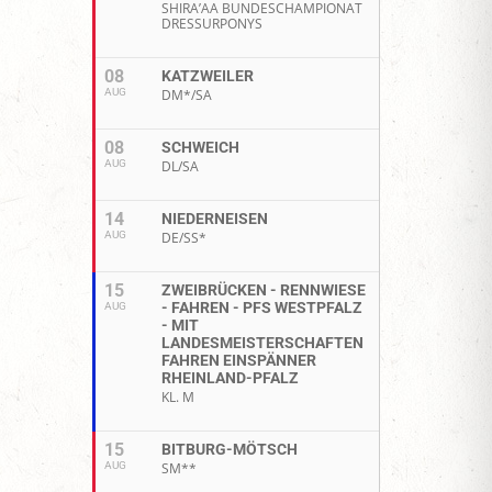
SHIRA’AA BUNDESCHAMPIONAT
DRESSURPONYS
08
KATZWEILER
AUG
DM*/SA
08
SCHWEICH
AUG
DL/SA
14
NIEDERNEISEN
AUG
DE/SS*
15
ZWEIBRÜCKEN - RENNWIESE
- FAHREN - PFS WESTPFALZ
AUG
- MIT
LANDESMEISTERSCHAFTEN
FAHREN EINSPÄNNER
RHEINLAND-PFALZ
KL. M
15
BITBURG-MÖTSCH
AUG
SM**