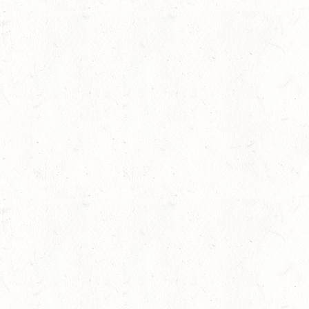
s Pferdesportvereine und Betriebe? Ab Ende Februar sind
er großen Online-Befragung für den
tschen Reiterlichen Vereinigung (FN) zu beteiligen.
nd rund 3.600 Pferdebetriebe organisiert. Diese werden Ende
rn der FN oder den Landespferdesportverbänden die E-Mail-
ndividuellen Link mit Zugang zu der Befragung. Die FN und die
n Vereine und Betriebe, sich an der Befragung zu beteiligen.