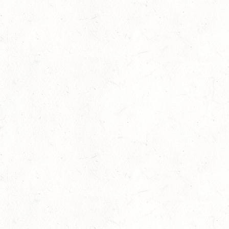
Alle Daten werden vertraulich behandelt und nur ano
Sportentwicklungsberichts verwendet. Bis etwa Ende 
auszufüllen. Erste Ergebnisse des SEB Pferdesport 
Ziel der Befragung ist es, die Situation der Pferdes
Handlungsbedarf aufzuzeigen und Argumentationswiss
dem Angebot der Vereine beziehungsweise Betriebe 
Ausbilder sowie allgemeine und existenzielle Probl
und der Pferdehaltung sowie im Vereinsfragebogen
Betrieben, die Unterricht mit Schulpferden und -pon
Sinne einer vielseitigen Grundausbildung erfragt. Sc
den Jahren 2011, 2013 und 2015 haben sich rund ein D
beteiligt. Die Befragung und Erstellung des SEB Pferde
Sportökonomie und Sportmanagement der Deutschen
An der Deutschen Sporthochschule Köln ist Svenja Fe
den SEB Pferdesport. Bei der FN beantwortet Sarah B
Breitensport, Betrieb (Telefon 02581/6362-608, E-Mai
Kurzinformationen mit ausgewählten Fakten der bish
sich unter
www.pferd-aktuell.de/sportentwicklungsbe