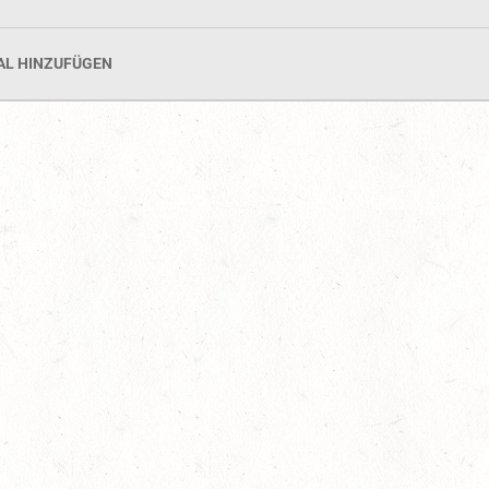
AL HINZUFÜGEN
AUGUST
06
MONTABAUR-HORRES
AUG
SS*
07
HÖRINGEN / O-RITT
AUG