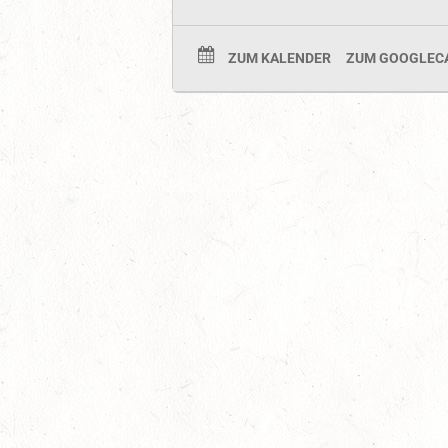
ZUM KALENDER
ZUM GOOGLEC
Auf Rang vier gefahren
05
Fahren
-
Jugendnews
-
Slider
-
Sport
Aug.