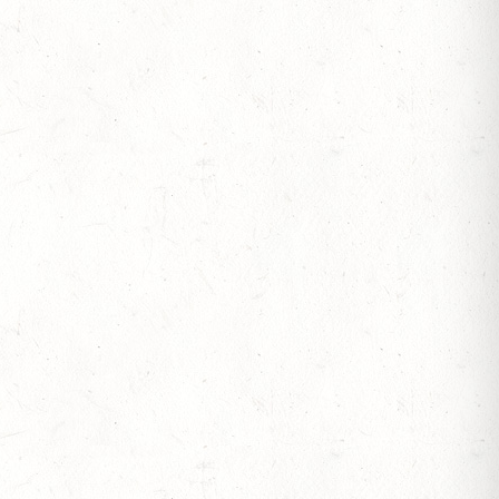
OF
L. A
S
VOLTIGIEREN
 BV-REITEN
RITT - "NORD-PFALZ-DISTANZ"
-REITEN