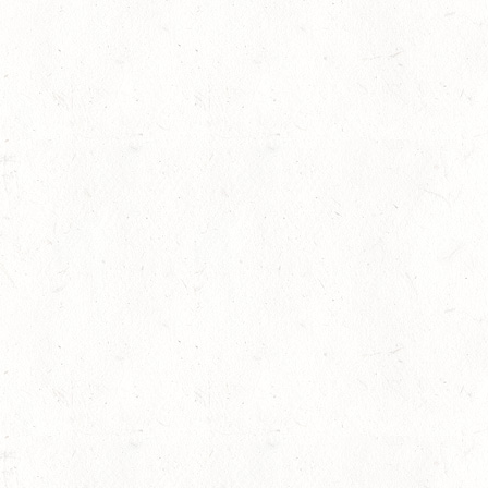
BOPPARD GRAPPENH
DE/SE MIT GELÄNDE BIS K
29
VERANSTALTUNG FÄLLT AU
AUG
NASTÄTTEN
SM**
29
SCHWEGENHEIM
AUG
SM*
29
HERXHEIM - VOLTI
AUG
PFALZMEISTERSCHAFTEN 
29
RODENBACH / HALLE -
AUG
29
HALLGARTEN DISTANZ
AUG
30
DACHSENHAUSEN / BV
AUG