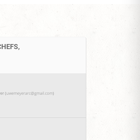
HEFS,
er (
uwemeyerarc@gmail.com
)