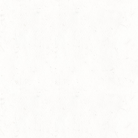
22
MAINZ-LAUBENHEIM
AUG
DS*
22
MAYEN-GEISBÜSCHH
AUG
SM**
22
VERANSTALTUNG FÄLLT AU
AUG
ASBACH / FAHREN
23
MARIENRACHDORF / B
AUG
28
MAINZ-BRETZENHEIM 
RESSUR
AUG
DS***
28
KATZENELNBOGEN - B
FAHREN JUGEND
AUG
29
VERANSTALTUNG FÄLLT AU
AUG