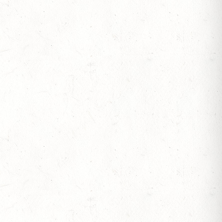
IESE - FAHREN - PFS WESTPFALZ - MIT
FTEN FAHREN EINSPÄNNER RHEINLAND-PFALZ
OF
S
JOTE" - DISTANZRITT