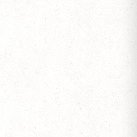
ESTÜT, PFERDEZUCHTVERBAND RHEINLAND-
ESREITPFERDECHAMPIONAT
N ZUM AL SHIRA’AA BUNDESCHAMPIONAT DRESSURPONYS
 BERITTFÜHRER-LEHRGANG TEIL I