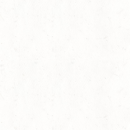
15
VERANSTALTUNG FÄLLT AU
AUG
ASBACH / BV-FAHREN
16
BODENHEIM
AUG
DS*/SM**
21
KÄSHOFEN / GESTÜT
AUG
DL/SM*
21
DARSCHEID DISTANZRI
AUG
21
MAINZ-BRETZENHEIM
AUG
SS*
22
KURTSCHEID - VOLTI
AUG
MIT BASISCHAMPIONAT
22
BAD MARIENBERG
AUG
SS*