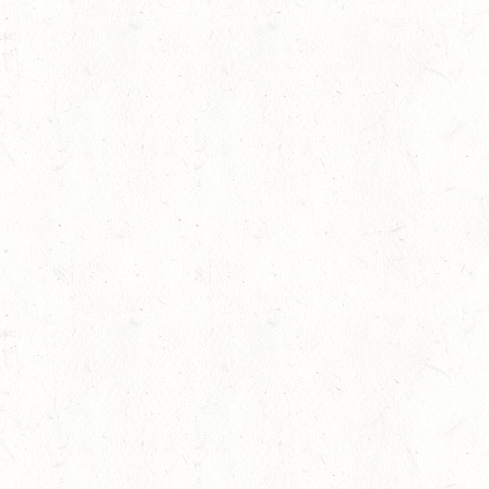
07
MAINZ-EBERSHEIM
AUG
DS**/SM*
gkeit
08
ZWEIBRÜCKEN-LANDG
PFALZ-SAAR - LAND
AUG
DL - MIT QUALIFIKATIO
08
KATZWEILER
AUG
DM*/SA
lling
08
SCHWEICH
AUG
DL/SA
08
HEIMKIRCHEN / WED
AUG
14
NIEDERNEISEN
AUG
DE/SS*
14
WOMRATH/HUNSRÜCK,
AUG