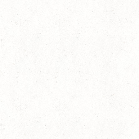
15
ZWEIBRÜCKEN - RENNW
LANDESMEISTERSCHA
AUG
KL. M
rin
15
BITBURG-MÖTSCH
AUG
SM**
15
WALDMOHR
AUG
DM*/SL
15
MAYEN-GEISBÜSCHH
AUG
DS**
sersesch
15
VERANSTALTUNG FÄLLT AU
AUG
ASBACH / BV-REITEN
15
(VDD) ROTH "DON QUI
AUG