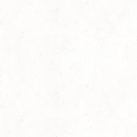
Slider
-
Sport
-
Springen
Juli
Britt Roth wird Deutsche U25-Meiste
27
Slider
-
Sport
-
Springen
Juli
Viermal Edelmetall
24
Dressur
-
Jugendnews
-
Slider
-
Sport
Juli
LM Vielseitigkeit: Abschied von Kai
13
Slider
-
Sport
-
Vielseitigkeit
Juli
Bestandene Trainer C-Prüfung
13
Ausbildung
-
Slider
Juli