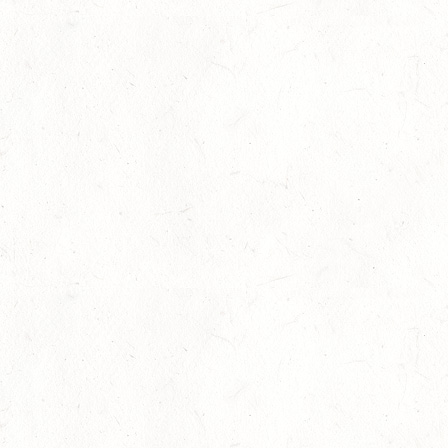
In den Top Ten
05
Jugendnews
-
Slider
-
Sport
-
Vielseiti
Aug.
Bronzemedaille für Lara Veth
05
Slider
-
Sport
-
Voltigieren
Aug.
Goldenes Reitabzeichen für Maité Co
29
Dressur
-
Slider
-
Sport
-
Springen
Juli
Internationales Starterfeld
29
Großer Preis
-
Slider
-
Sport
-
Springen
Juli
LM Springen: Zu Gast in Andernach
27