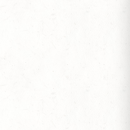
OF
S
V-REITEN
- GROSSER PREIS VON RHEINLAND-PFALZ D
V-FAHREN - MIT LANDESMEISTERSCHAFTEN
S