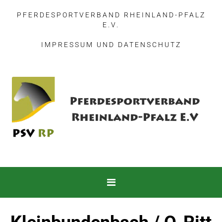
PFERDESPORTVERBAND RHEINLAND-PFALZ
E.V.
IMPRESSUM
UND
DATENSCHUTZ