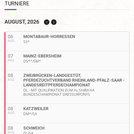
TURNIERE
AUGUST, 2026
06
MONTABAUR-HORRESSEN
AUG
SS*
07
MAINZ-EBERSHEIM
AUG
DS**/SM*
08
ZWEIBRÜCKEN-LANDGESTÜT,
PFERDEZUCHTVERBAND RHEINLAND-PFALZ-SAAR -
AUG
LANDESREITPFERDECHAMPIONAT
DL - MIT QUALIFIKATION ZUM AL SHIRA’AA
BUNDESCHAMPIONAT DRESSURPONYS
08
KATZWEILER
AUG
DM*/SA
08
SCHWEICH
AUG
DL/SA