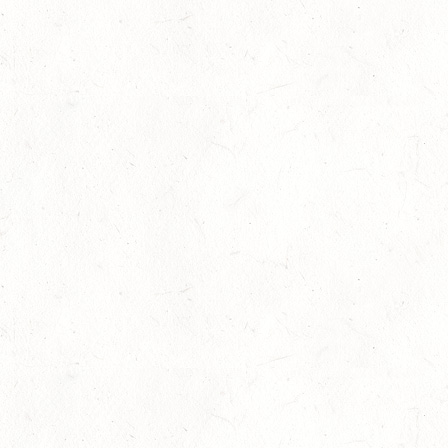
29
VERANSTALTUNG FÄLLT AUS
AUG
NASTÄTTEN
SM**
29
SCHWEGENHEIM
AUG
SM*
29
HERXHEIM - VOLTI
AUG
PFALZMEISTERSCHAFTEN VOLTIGIEREN
29
RODENBACH / HALLE - BV-REITEN
AUG
29
HALLGARTEN DISTANZRITT - "NORD-PFALZ-
DISTANZ"
AUG
30
DACHSENHAUSEN / BV-REITEN
AUG
SEPTEMBER