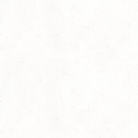
04
MAYEN, THOMASHOF
SEP
SS*
04
FUSSGÖNHEIM
SEP
DS*/SS* - PFALZMEISTERSCHAFTEN
04
WOMRATH/HUNSRÜCK, BERITTFÜHRER-LEHRGANG
TEIL II
SEP
05
KATZENELNBOGEN - VOLTI-BV
SEP
05
VERANSTALTUNG FÄLLT AUS
SEP
GEROLSTEIN / BV-REITEN
WBO REITEN
05
LANGENSCHEID
SEP
DM*/SM*
05
TRIER-PELLINGEN
SEP
DS*