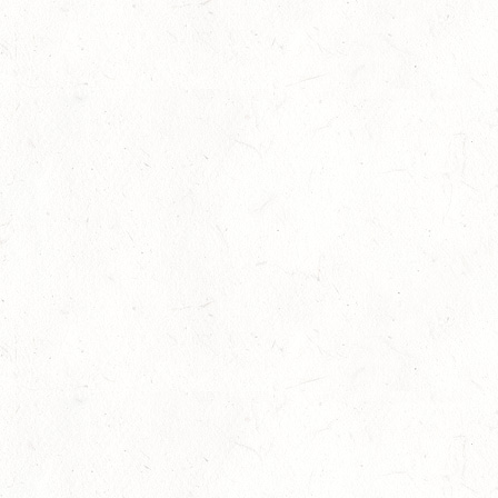
KL. M
15
BITBURG-MÖTSCH
AUG
SM**
15
WALDMOHR
AUG
DM*/SL
15
MAYEN-GEISBÜSCHHOF
AUG
DS**
15
VERANSTALTUNG FÄLLT AUS
AUG
ASBACH / BV-REITEN
15
(VDD) ROTH "DON QUIJOTE" - DISTANZRITT
AUG
15
VERANSTALTUNG FÄLLT AUS
AUG
ASBACH / BV-FAHREN