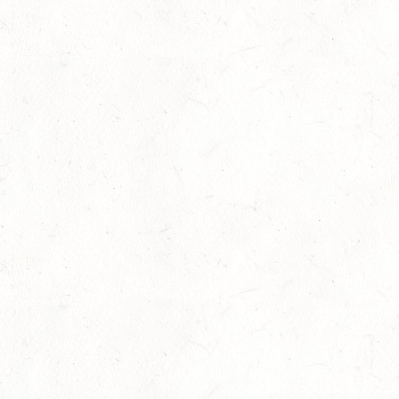
Großer Preis
-
Slider
-
Sport
-
Springen
Juli
LM Springen: Zu Gast in Andernach
27
Slider
-
Sport
-
Springen
Juli
Britt Roth wird Deutsche U25-Meisterin
27
Slider
-
Sport
-
Springen
Juli
Viermal Edelmetall
24
Dressur
-
Jugendnews
-
Slider
-
Sport
Juli
LM Vielseitigkeit: Abschied von Kaisersesch
13
Slider
-
Sport
-
Vielseitigkeit
Juli