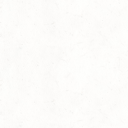
Bestandene Trainer C-Prüfung
13
Ausbildung
-
Slider
Juli
AUGUST
06
MONTABAUR-HORRESSEN
AUG
SS*
07
HÖRINGEN / O-RITT
AUG
07
MAINZ-EBERSHEIM
AUG
DS**/SM*
08
ZWEIBRÜCKEN-LANDGESTÜT,
PFERDEZUCHTVERBAND RHEINLAND-PFALZ-SAAR -
AUG