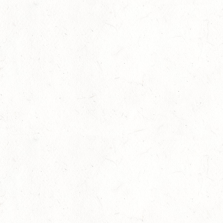
22
MAYEN-GEISBÜSCHHOF
AUG
SM**
22
VERANSTALTUNG FÄLLT AUS
AUG
ASBACH / FAHREN
23
MARIENRACHDORF / BV-REITEN
AUG
28
MAINZ-BRETZENHEIM - GROSSER PREIS VON R
HEINLAND-PFALZ DRESSUR
AUG
DS***
28
KATZENELNBOGEN - BV-FAHREN - MIT
LANDESMEISTERSCHAFTEN FAHREN JUGEND
AUG
29
VERANSTALTUNG FÄLLT AUS
AUG
BOPPARD GRAPPENHOF
DE/SE MIT GELÄNDE BIS KL. A