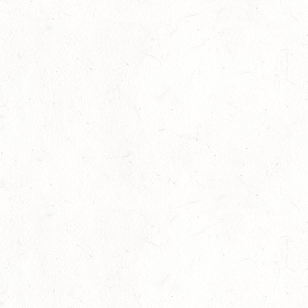
SEP
FAHREN KL. A 1+2-SPÄNNER
26
MONTABAUR-HORRESSEN
SEP
DM*/SM*
26
QUEIDERSBACH
SEP
DM*/SL
OKTOBER
03
JUGENHEIM / BV-REITEN
OKT
03
ROCKENHAUSEN / BV-REITEN
OKT
03
KURTSCHEID / BV-REITEN
OKT
03
WEISENHEIM AM SAND
OKT
SL