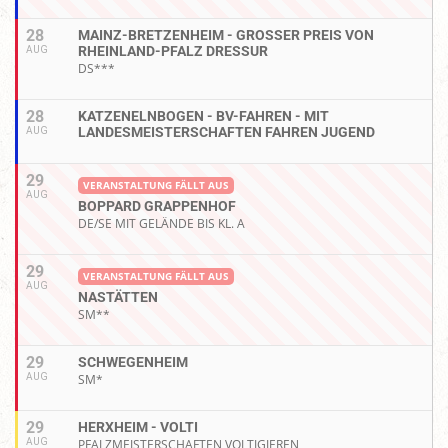
28
MAINZ-BRETZENHEIM - GROSSER PREIS VON R
HEINLAND-PFALZ DRESSUR
AUG
DS***
28
KATZENELNBOGEN - BV-FAHREN - MIT
LANDESMEISTERSCHAFTEN FAHREN JUGEND
AUG
29
VERANSTALTUNG FÄLLT AUS
AUG
BOPPARD GRAPPENHOF
DE/SE MIT GELÄNDE BIS KL. A
29
VERANSTALTUNG FÄLLT AUS
AUG
NASTÄTTEN
SM**
29
SCHWEGENHEIM
AUG
SM*
29
HERXHEIM - VOLTI
AUG
PFALZMEISTERSCHAFTEN VOLTIGIEREN