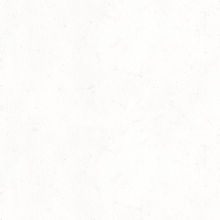
LANDESREITPFERDECHAMPIONAT
DL - MIT QUALIFIKATION ZUM AL SHIRA’AA
BUNDESCHAMPIONAT DRESSURPONYS
08
KATZWEILER
AUG
DM*/SA
08
SCHWEICH
AUG
DL/SA
08
HEIMKIRCHEN / WED
AUG
14
NIEDERNEISEN
AUG
DE/SS*
14
WOMRATH/HUNSRÜCK, BERITTFÜHRER-LEHRGANG
TEIL I
AUG
15
ZWEIBRÜCKEN - RENNWIESE - FAHREN - PFS
WESTPFALZ - MIT LANDESMEISTERSCHAFTEN
AUG
FAHREN EINSPÄNNER RHEINLAND-PFALZ