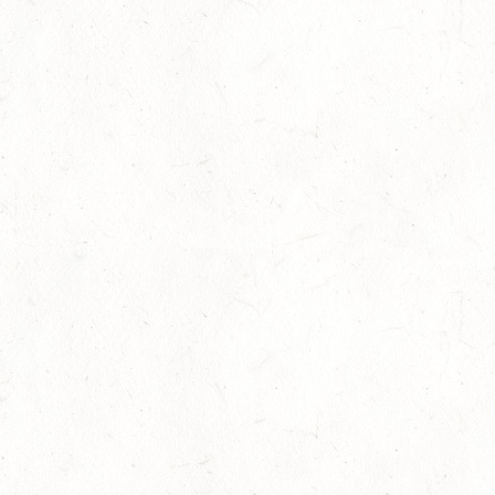
16
NEUWIED / HALLE
OKT
SS**
17
HUNGENROTH / BV REITEN
OKT
23
ZWEIBRÜCKEN / VOLTIGIEREN
OKT
DEUTSCHER VOLTIGIERPOKAL M-TEAMS UND DOPPEL
24
NEUWIED / HALLE
OKT
SM** - SICHTUNG FÜR DAS
BUNDESNACHWUCHSCHAMPIONAT DER SPRINGREITER
24
MIESAU
OKT
24
VORBEREITUNGSTAG ZUM
NACHWUCHSTRAINERASSISTENT REITEN UND
OKT
TRAINERASSISTENT IM REITSPORT IN ELSOFF, HOF
KREMPEL