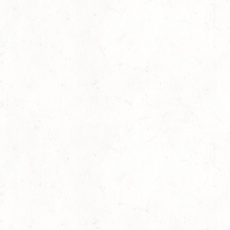
Auf Rang vier gefahren
05
Fahren
-
Jugendnews
-
Slider
-
Sport
Aug.
In den Top Ten
05
Jugendnews
-
Slider
-
Sport
-
Vielseitigkeit
Aug.
Bronzemedaille für Lara Veth
05
Slider
-
Sport
-
Voltigieren
Aug.
Goldenes Reitabzeichen für Maité Colling
29
Dressur
-
Slider
-
Sport
-
Springen
Juli
Internationales Starterfeld
29