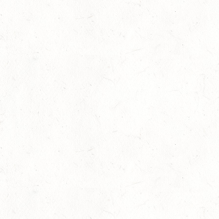
SEP
12
HASSLOCH-PFALZMÜHLE / REITANLAGE BLAUL
SEP
DM*/SM*
12
MAYEN, THOMASHOF
SEP
DS**/SE
12
LEIENKAUL - RFV DAUN - VOLTI
SEP
13
WISSEN / BV-REITEN
SEP
13
WEISEL - REITANLAGE MAGDALENENHOF / BV-
REITEN
SEP
13
NEUHOFEN - FAHREN
SEP
1+2-SPÄNNER
13
BIRKENFELD / O-RITT