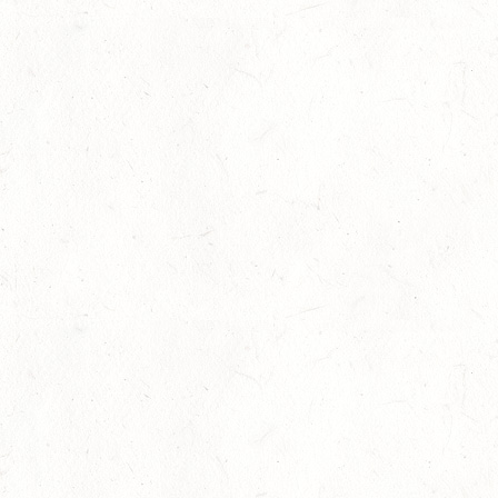
06
LÖLLBACH / O-RITT
SEP
10
ZEISKAM
SEP
DS**/SS*** - DEUTSCHE JUGENDMEISTERSCHAFT
DRESSUR/SPRINGEN
11
ALSENBORN
SEP
DS*/SM*
11
OSBURG / BV-REITEN
SEP
11
WITTLICH
SEP
SS*
12
EMMELSHAUSEN - ST. GOAR WERLAU / O-RITT
SEP
12
IDAR-OBERSTEIN / BV-REITEN