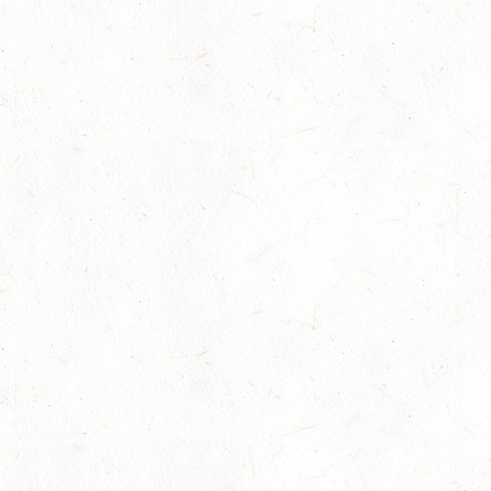
03
ZEISKAM / LANDESSCHLEPPJAGD
OKT
03
BAD EMS - VOLTI
OKT
VERBANDSMEISTERSCHAFTEN RHEINLAND-NASSAU
04
WEISENHEIM AM SAND / BV-REITEN - PFÄLZER
PFERDEFEST
OKT
09
KURTSCHEID / HALLE
OKT
SS*
10
VERANSTALTUNG FÄLLT AUS
OKT
WORMS-PFEDDERSHEIM / REITSPORTANLAGE
WITTEMER
SM**
10
NEUHOFEN / HALLE
OKT
DL/SL