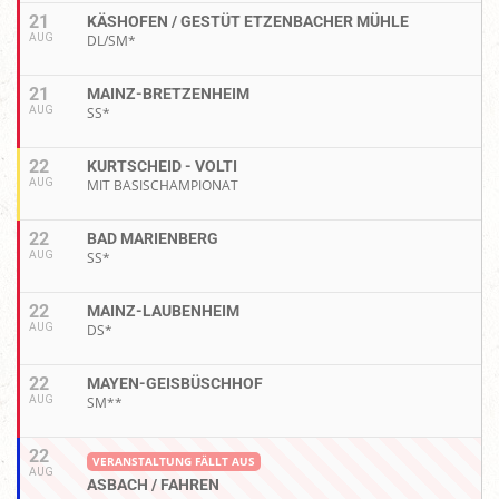
21
KÄSHOFEN / GESTÜT ETZENBACHER MÜHLE
AUG
DL/SM*
21
MAINZ-BRETZENHEIM
AUG
SS*
22
KURTSCHEID - VOLTI
AUG
MIT BASISCHAMPIONAT
22
BAD MARIENBERG
AUG
SS*
22
MAINZ-LAUBENHEIM
AUG
DS*
22
MAYEN-GEISBÜSCHHOF
AUG
SM**
22
VERANSTALTUNG FÄLLT AUS
AUG
ASBACH / FAHREN