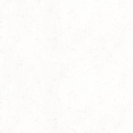
SEP
VERBANDSMEISTERSCHAFTEN BREITENSPORT RHEINLAND-
NASSAU
19
BAD MARIENBERG
SEP
DS***
19
LEMBERG DISTANZRITT - "ABENTEUER PFAELZER
WALD"
SEP
20
LUDWIGSHAFEN / BV-VOLTI
SEP
20
KLEINBUNDENBACH / O-RITT
SEP
20
THALEISCHWEILER-FRÖSCHEN / O-RITT
SEP
26
AFTHOLDERBACH / BV-REITEN
SEP
26
MAINZ-GONSENHEIM - FAHREN