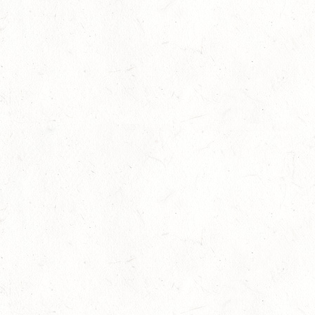
16
BODENHEIM
AUG
DS*/SM**
21
KÄSHOFEN / GESTÜT ETZENBACHER MÜHLE
AUG
DL/SM*
21
DARSCHEID DISTANZRITT - 4. ALFBACHTAL DISTANZ
AUG
21
MAINZ-BRETZENHEIM
AUG
SS*
22
KURTSCHEID - VOLTI
AUG
MIT BASISCHAMPIONAT
22
BAD MARIENBERG
AUG
SS*
22
MAINZ-LAUBENHEIM
AUG
DS*