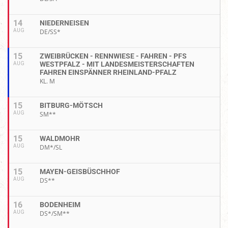
14
NIEDERNEISEN
AUG
DE/SS*
15
ZWEIBRÜCKEN - RENNWIESE - FAHREN - PFS
WESTPFALZ - MIT LANDESMEISTERSCHAFTEN
AUG
FAHREN EINSPÄNNER RHEINLAND-PFALZ
KL. M
15
BITBURG-MÖTSCH
AUG
SM**
15
WALDMOHR
AUG
DM*/SL
15
MAYEN-GEISBÜSCHHOF
AUG
DS**
16
BODENHEIM
AUG
DS*/SM**