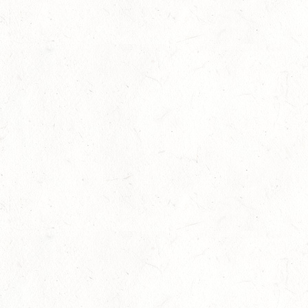
Bronzemedaille für Lara Veth
05
Slider
-
Sport
-
Voltigieren
Aug.
Goldenes Reitabzeichen für Maité Colling
29
Dressur
-
Slider
-
Sport
-
Springen
Juli
Internationales Starterfeld
29
Großer Preis
-
Slider
-
Sport
-
Springen
Juli
LM Springen: Zu Gast in Andernach
27
Slider
-
Sport
-
Springen
Juli
Britt Roth wird Deutsche U25-Meisterin
27