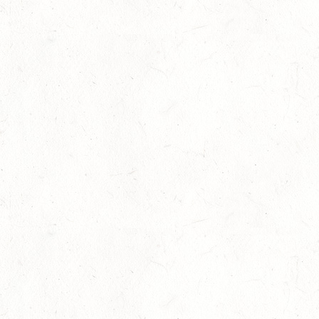
24
NEUWIED / HALLE
OKT
SM** - SICHTUNG FÜR DAS
BUNDESNACHWUCHSCHAMPIONAT DER SPRINGREITER
24
MIESAU
OKT
24
VORBEREITUNGSTAG ZUM
NACHWUCHSTRAINERASSISTENT REITEN UND
OKT
TRAINERASSISTENT IM REITSPORT IN ELSOFF, HOF
KREMPEL
24
VERANSTALTUNG FÄLLT AUS
OKT
TRIER - HOFGUT MONAISE / HALLE
SM*
25
MAYEN, THOMASHOF / BV-REITEN
OKT
26
PIRMASENS-WINDSBERG, LEHRGANG ZUR EQ
BODENARBEIT
OKT