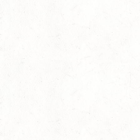
29
RODENBACH / HALLE - BV-REITEN
AUG
29
HALLGARTEN DISTANZRITT - "NORD-PFALZ-
DISTANZ"
AUG
30
DACHSENHAUSEN / BV-REITEN
AUG
SEPTEMBER
04
MAYEN, THOMASHOF
SEP
SS*
04
FUSSGÖNHEIM
SEP
DS*/SS* - PFALZMEISTERSCHAFTEN
04
WOMRATH/HUNSRÜCK, BERITTFÜHRER-LEHRGANG
TEIL II
SEP
05
KATZENELNBOGEN - VOLTI-BV