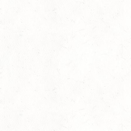
gemeinsame Trainingseinheiten in einer gewünschten
Disziplin – Dressur, Springen, Vielseitigkeit, Fahren oder
Voltigieren – absolviert, reflektiert und überlegt, wie sich
der Unterricht für die Reitschüler optimieren lässt.
Durchführung von Reitabzeichenlehrgängen
:
Reitabzeichen sind ein wichtiger Meilenstein der
reiterlichen Entwicklung. Sie überprüfen den
Ausbildungsstand, motivieren und geben neue Impulse für
den Reitunterricht. Für den ausrichtenden Verein oder
Betrieb sind dazugehörigen Lehrgänge natürlich erstmal
mit Aufwand verbunden. Gemeinsam wird geschaut, wie
sich Reitabzeichenlehrgänge mit den Gegebenheiten vor
Ort umsetzen lassen, es werden praktische Abläufe
durchgespielt, Tipps gegeben und Unsicherheiten in
Bezug auf die Prüfungsabläufe abgebaut.
Basissport mit Lehrpferden
: Hierbei geht es darum,
gemeinsam neue Ideen für den Unterricht zu entwickeln,
aber auch das Management der Schulpferde unter die
Lupe zu nehmen.