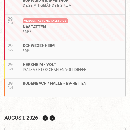
BOPPARD GRAPPENHOF
DE/SE MIT GELÄNDE BIS KL. A
29
VERANSTALTUNG FÄLLT AUS
AUG
NASTÄTTEN
SM**
29
SCHWEGENHEIM
AUG
SM*
29
HERXHEIM - VOLTI
AUG
PFALZMEISTERSCHAFTEN VOLTIGIEREN
29
RODENBACH / HALLE - BV-REITEN
AUG
AUGUST, 2026