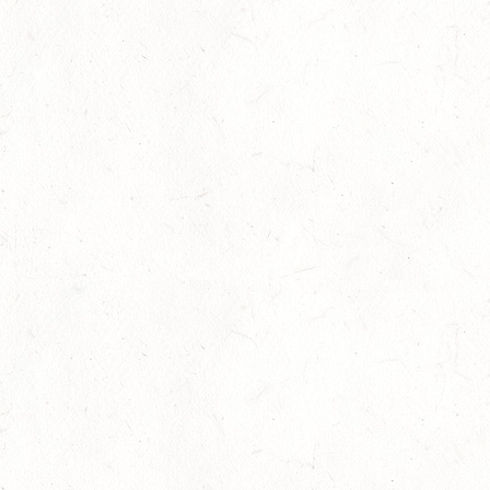
06
MONTABAUR-HORRESSEN
AUG
SS*
07
HÖRINGEN / O-RITT
AUG
07
MAINZ-EBERSHEIM
AUG
DS**/SM*
08
ZWEIBRÜCKEN-LANDGESTÜT,
PFERDEZUCHTVERBAND RHEINLAND-PFALZ-SAAR -
AUG
LANDESREITPFERDECHAMPIONAT
DL - MIT QUALIFIKATION ZUM AL SHIRA’AA
BUNDESCHAMPIONAT DRESSURPONYS
08
KATZWEILER
AUG
DM*/SA
08
SCHWEICH
AUG
DL/SA