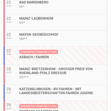
22
BAD MARIENBERG
AUG
SS*
22
MAINZ-LAUBENHEIM
AUG
DS*
22
MAYEN-GEISBÜSCHHOF
AUG
SM**
22
VERANSTALTUNG FÄLLT AUS
AUG
ASBACH / FAHREN
28
MAINZ-BRETZENHEIM - GROSSER PREIS VON R
HEINLAND-PFALZ DRESSUR
AUG
DS***
28
KATZENELNBOGEN - BV-FAHREN - MIT
LANDESMEISTERSCHAFTEN FAHREN JUGEND
AUG
29
VERANSTALTUNG FÄLLT AUS
AUG