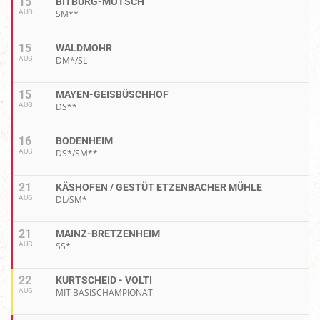
15
BITBURG-MÖTSCH
AUG
SM**
15
WALDMOHR
AUG
DM*/SL
15
MAYEN-GEISBÜSCHHOF
AUG
DS**
16
BODENHEIM
AUG
DS*/SM**
21
KÄSHOFEN / GESTÜT ETZENBACHER MÜHLE
AUG
DL/SM*
21
MAINZ-BRETZENHEIM
AUG
SS*
22
KURTSCHEID - VOLTI
AUG
MIT BASISCHAMPIONAT