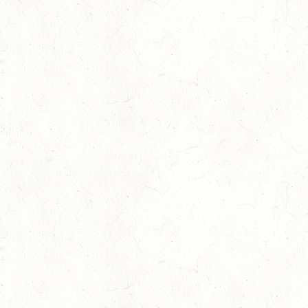
09
KURTSCHEID / HALLE
OKT
SS*
10
VERANSTALTUNG FÄLLT AUS
OKT
WORMS-PFEDDERSHEIM / REITSPORTANLAGE
WITTEMER
SM**
10
NEUHOFEN / HALLE
OKT
DL/SL
16
NEUWIED / HALLE
OKT
SS**
17
HUNGENROTH / BV REITEN
OKT
23
ZWEIBRÜCKEN / VOLTIGIEREN
OKT
DEUTSCHER VOLTIGIERPOKAL M-TEAMS UND DOPPEL