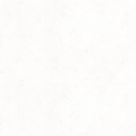
AUG
SS*
22
KURTSCHEID - VOLTI
AUG
MIT BASISCHAMPIONAT
22
BAD MARIENBERG
AUG
SS*
22
MAINZ-LAUBENHEIM
AUG
DS*
22
MAYEN-GEISBÜSCHHOF
AUG
SM**
22
VERANSTALTUNG FÄLLT AUS
AUG
ASBACH / FAHREN
23
MARIENRACHDORF / BV-REITEN
AUG