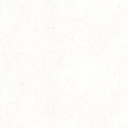
15
VERANSTALTUNG FÄLLT AUS
AUG
ASBACH / BV-REITEN
15
(VDD) ROTH "DON QUIJOTE" - DISTANZRITT
AUG
15
VERANSTALTUNG FÄLLT AUS
AUG
ASBACH / BV-FAHREN
16
BODENHEIM
AUG
DS*/SM**
21
KÄSHOFEN / GESTÜT ETZENBACHER MÜHLE
AUG
DL/SM*
21
DARSCHEID DISTANZRITT - 4. ALFBACHTAL DISTANZ
AUG
21
MAINZ-BRETZENHEIM