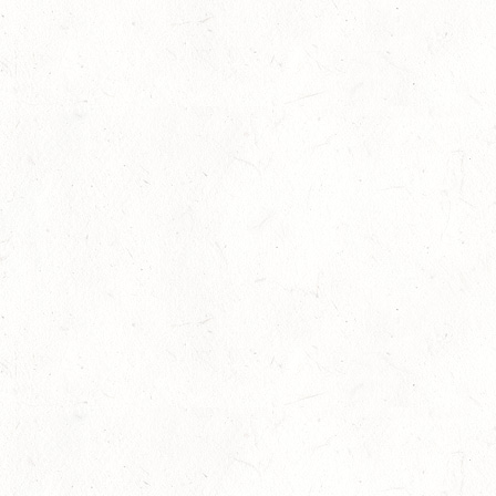
28
MAINZ-BRETZENHEIM - GROSSER PREIS VON R
HEINLAND-PFALZ DRESSUR
AUG
DS***
28
KATZENELNBOGEN - BV-FAHREN - MIT
LANDESMEISTERSCHAFTEN FAHREN JUGEND
AUG
29
VERANSTALTUNG FÄLLT AUS
AUG
BOPPARD GRAPPENHOF
DE/SE MIT GELÄNDE BIS KL. A
29
VERANSTALTUNG FÄLLT AUS
AUG
NASTÄTTEN
SM**
29
SCHWEGENHEIM
AUG
SM*
29
HERXHEIM - VOLTI
AUG
PFALZMEISTERSCHAFTEN VOLTIGIEREN