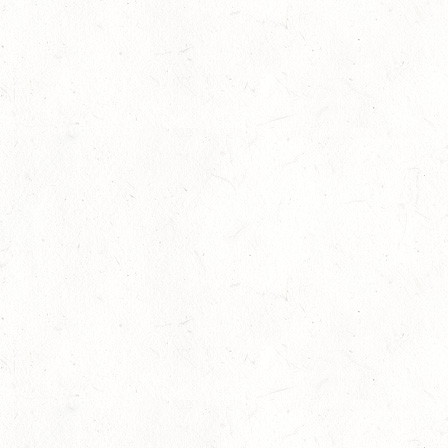
03
JUGENHEIM / BV-REITEN
OKT
03
ROCKENHAUSEN / BV-REITEN
OKT
03
KURTSCHEID / BV-REITEN
OKT
03
WEISENHEIM AM SAND
OKT
SL
03
ZEISKAM / LANDESSCHLEPPJAGD
OKT
03
BAD EMS - VOLTI
OKT
VERBANDSMEISTERSCHAFTEN RHEINLAND-NASSAU
04
WEISENHEIM AM SAND / BV-REITEN - PFÄLZER
PFERDEFEST
OKT