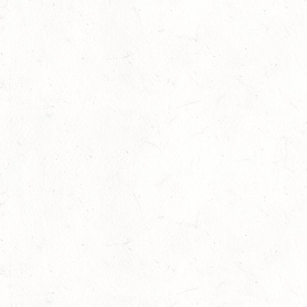
Slider
-
Sport
-
Springen
Juli
Viermal Edelmetall
24
Dressur
-
Jugendnews
-
Slider
-
Sport
Juli
LM Vielseitigkeit: Abschied von Kaisersesch
13
Slider
-
Sport
-
Vielseitigkeit
Juli
Bestandene Trainer C-Prüfung
13
Ausbildung
-
Slider
Juli
AUGUST