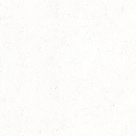
Februar 22nd, 2024
No Comments
Ausbildung
,
Betrieb
,
Slider
,
Vereine