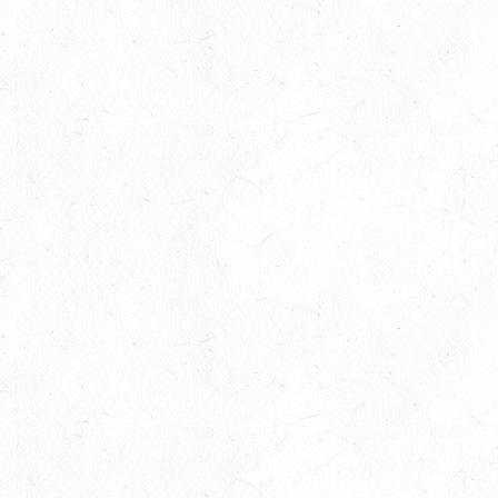
11
OSBURG / BV-REITEN
SEP
11
WITTLICH
SEP
SS*
12
EMMELSHAUSEN - ST. GOAR WERLAU / O-RITT
SEP
12
IDAR-OBERSTEIN / BV-REITEN
SEP
12
HASSLOCH-PFALZMÜHLE / REITANLAGE BLAUL
SEP
DM*/SM*
12
MAYEN, THOMASHOF
SEP
DS**/SE
12
LEIENKAUL - RFV DAUN - VOLTI
SEP