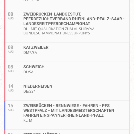
08
ZWEIBRÜCKEN-LANDGESTÜT,
PFERDEZUCHTVERBAND RHEINLAND-PFALZ-SAAR -
AUG
LANDESREITPFERDECHAMPIONAT
DL - MIT QUALIFIKATION ZUM AL SHIRA’AA
BUNDESCHAMPIONAT DRESSURPONYS
08
KATZWEILER
AUG
DM*/SA
08
SCHWEICH
AUG
DL/SA
14
NIEDERNEISEN
AUG
DE/SS*
15
ZWEIBRÜCKEN - RENNWIESE - FAHREN - PFS
WESTPFALZ - MIT LANDESMEISTERSCHAFTEN
AUG
FAHREN EINSPÄNNER RHEINLAND-PFALZ
KL. M