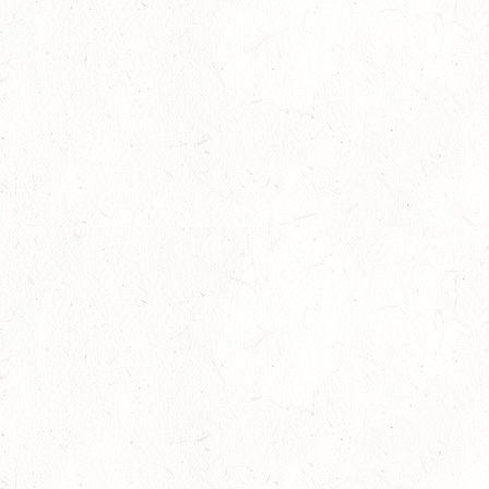
www.pferd-
aktuell.de/pmmobil
Neuer Cup unter dem Dach des PSVRP
Start in die Wanderreit-Ausbildung