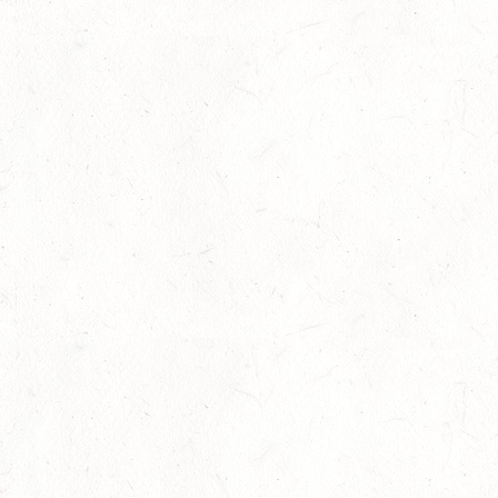
SEP
20
KLEINBUNDENBACH / O-RITT
SEP
20
THALEISCHWEILER-FRÖSCHEN / O-RITT
SEP
26
AFTHOLDERBACH / BV-REITEN
SEP
26
MAINZ-GONSENHEIM - FAHREN
SEP
FAHREN KL. A 1+2-SPÄNNER
26
MONTABAUR-HORRESSEN
SEP
DM*/SM*
26
QUEIDERSBACH
SEP
DM*/SL
OKTOBER