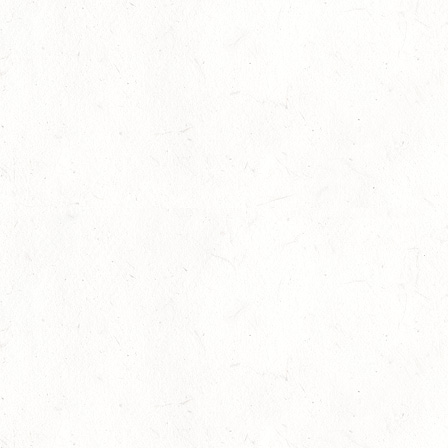
13
WISSEN / BV-REITEN
SEP
13
WEISEL - REITANLAGE MAGDALENENHOF / BV-
REITEN
SEP
13
NEUHOFEN - FAHREN
SEP
1+2-SPÄNNER
13
BIRKENFELD / O-RITT
SEP
VERBANDSMEISTERSCHAFTEN BREITENSPORT RHEINLAND-
NASSAU
19
BAD MARIENBERG
SEP
DS***
19
LEMBERG DISTANZRITT - "ABENTEUER PFAELZER
WALD"
SEP
20
LUDWIGSHAFEN / BV-VOLTI