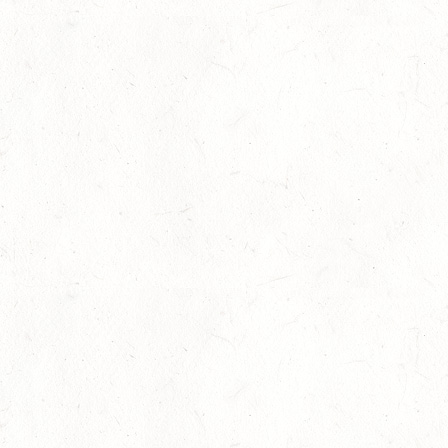
SEP
05
VERANSTALTUNG FÄLLT AUS
SEP
GEROLSTEIN / BV-REITEN
WBO REITEN
05
LANGENSCHEID
SEP
DM*/SM*
05
TRIER-PELLINGEN
SEP
DS*
06
LÖLLBACH / O-RITT
SEP
10
ZEISKAM
SEP
DS**/SS*** - DEUTSCHE JUGENDMEISTERSCHAFT
DRESSUR/SPRINGEN
11
ALSENBORN
SEP
DS*/SM*