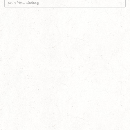
keine Veranstaltung
Auf Rang vier gefahren
05
Fahren
-
Jugendnews
-
Slider
-
Sport
Aug.
In den Top Ten
05
Jugendnews
-
Slider
-
Sport
-
Vielseitigkeit
Aug.