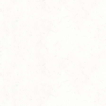
08
HEIMKIRCHEN / WED
AUG
14
NIEDERNEISEN
AUG
DE/SS*
14
WOMRATH/HUNSRÜCK, BERITTFÜHRER-LEHRGANG
TEIL I
AUG
15
ZWEIBRÜCKEN - RENNWIESE - FAHREN - PFS
WESTPFALZ - MIT LANDESMEISTERSCHAFTEN
AUG
FAHREN EINSPÄNNER RHEINLAND-PFALZ
KL. M
15
BITBURG-MÖTSCH
AUG
SM**
15
WALDMOHR
AUG
DM*/SL
15
MAYEN-GEISBÜSCHHOF
AUG
DS**