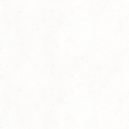
AUGUST
06
MONTABAUR-HORRESSEN
AUG
SS*
07
HÖRINGEN / O-RITT
AUG
07
MAINZ-EBERSHEIM
AUG
DS**/SM*
08
ZWEIBRÜCKEN-LANDGESTÜT,
PFERDEZUCHTVERBAND RHEINLAND-PFALZ-SAAR -
AUG
LANDESREITPFERDECHAMPIONAT
DL - MIT QUALIFIKATION ZUM AL SHIRA’AA
BUNDESCHAMPIONAT DRESSURPONYS
08
KATZWEILER