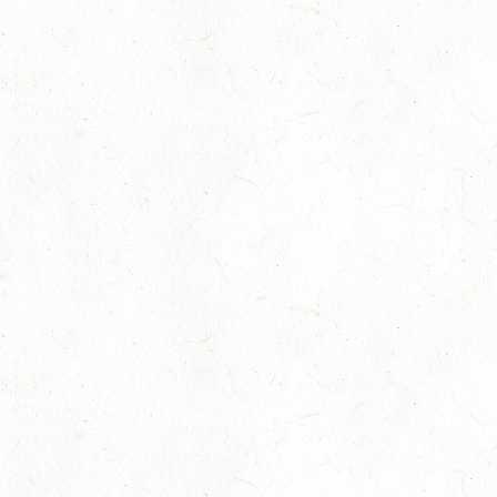
In den Top Ten
05
Jugendnews
-
Slider
-
Sport
-
Vielseitigkeit
Aug.
Bronzemedaille für Lara Veth
05
Slider
-
Sport
-
Voltigieren
Aug.
Goldenes Reitabzeichen für Maité Colling
29
Dressur
-
Slider
-
Sport
-
Springen
Juli
Internationales Starterfeld
29
Großer Preis
-
Slider
-
Sport
-
Springen
Juli
LM Springen: Zu Gast in Andernach