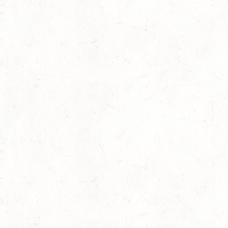
10
ZEISKAM
SEP
DS**/SS*** - DEUTSCHE JUGENDMEISTERSCHAFT
DRESSUR/SPRINGEN
11
ALSENBORN
SEP
DS*/SM*
11
OSBURG / BV-REITEN
SEP
11
WITTLICH
SEP
SS*
12
EMMELSHAUSEN - ST. GOAR WERLAU / O-RITT
SEP
12
IDAR-OBERSTEIN / BV-REITEN
SEP
12
HASSLOCH-PFALZMÜHLE / REITANLAGE BLAUL
SEP
DM*/SM*