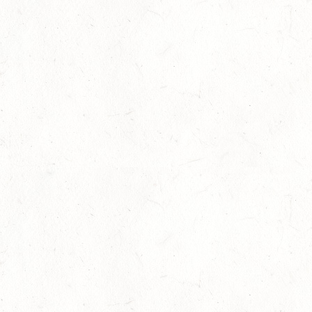
29
SCHWEGENHEIM
AUG
SM*
29
HERXHEIM - VOLTI
AUG
PFALZMEISTERSCHAFTEN VOLTIGIEREN
29
RODENBACH / HALLE - BV-REITEN
AUG
29
HALLGARTEN DISTANZRITT - "NORD-PFALZ-
DISTANZ"
AUG
30
DACHSENHAUSEN / BV-REITEN
AUG
SEPTEMBER
04
MAYEN, THOMASHOF
SEP
SS*
04
FUSSGÖNHEIM
SEP
DS*/SS* - PFALZMEISTERSCHAFTEN