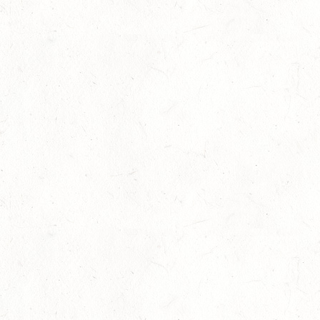
21
DARSCHEID DISTANZRITT - 4. ALFBACHTAL DISTANZ
AUG
21
MAINZ-BRETZENHEIM
AUG
SS*
22
KURTSCHEID - VOLTI
AUG
MIT BASISCHAMPIONAT
22
BAD MARIENBERG
AUG
SS*
22
MAINZ-LAUBENHEIM
AUG
DS*
22
MAYEN-GEISBÜSCHHOF
AUG
SM**
22
VERANSTALTUNG FÄLLT AUS
AUG