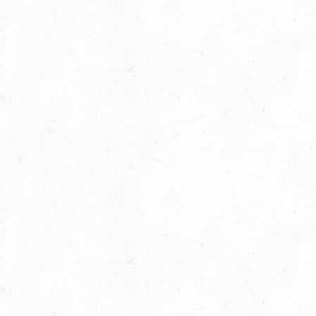
26
QUEIDERSBACH
SEP
DM*/SL
OKTOBER
03
JUGENHEIM / BV-REITEN
OKT
03
ROCKENHAUSEN / BV-REITEN
OKT
03
KURTSCHEID / BV-REITEN
OKT
03
WEISENHEIM AM SAND
OKT
SL
03
ZEISKAM / LANDESSCHLEPPJAGD
OKT