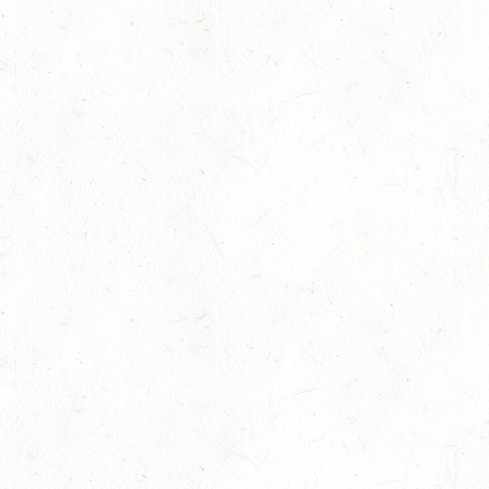
OKT
23
ZWEIBRÜCKEN / VOLTIGIEREN
OKT
DEUTSCHER VOLTIGIERPOKAL M-TEAMS UND DOPPEL
24
NEUWIED / HALLE
OKT
SM** - SICHTUNG FÜR DAS
BUNDESNACHWUCHSCHAMPIONAT DER SPRINGREITER
24
MIESAU
OKT
24
VORBEREITUNGSTAG ZUM
NACHWUCHSTRAINERASSISTENT REITEN UND
OKT
TRAINERASSISTENT IM REITSPORT IN ELSOFF, HOF
KREMPEL
24
VERANSTALTUNG FÄLLT AUS
OKT
TRIER - HOFGUT MONAISE / HALLE
SM*
25
MAYEN, THOMASHOF / BV-REITEN