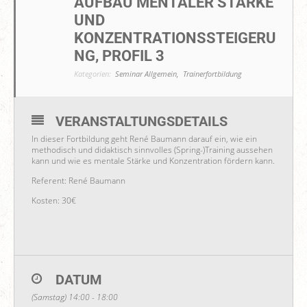
AUFBAU MENTALER STÄRKE
UND
KONZENTRATIONSSTEIGERU
NG, PROFIL 3
Kategorien:
Seminar Allgemein,
Trainerfortbildung
VERANSTALTUNGSDETAILS
In dieser Fortbildung geht René Baumann darauf ein, wie ein
methodisch und didaktisch sinnvolles (Spring-)Training aussehen
kann und wie es mentale Stärke und Konzentration fördern kann.
Referent: René Baumann
Kosten: 30€
DATUM
(Samstag) 14:00 - 18:00