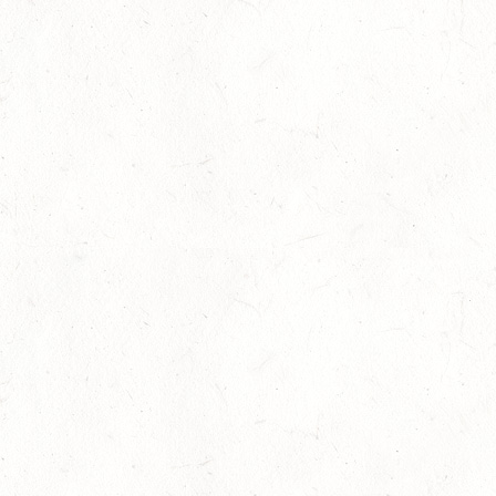
15
WALDMOHR
AUG
DM*/SL
15
MAYEN-GEISBÜSCHHOF
AUG
DS**
15
VERANSTALTUNG FÄLLT AUS
AUG
ASBACH / BV-REITEN
15
(VDD) ROTH "DON QUIJOTE" - DISTANZRITT
AUG
15
VERANSTALTUNG FÄLLT AUS
AUG
ASBACH / BV-FAHREN
16
BODENHEIM
AUG
DS*/SM**
21
KÄSHOFEN / GESTÜT ETZENBACHER MÜHLE
AUG
DL/SM*