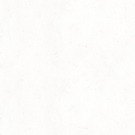
12
MAYEN, THOMASHOF
SEP
DS**/SE
12
LEIENKAUL - RFV DAUN - VOLTI
SEP
13
WISSEN / BV-REITEN
SEP
13
WEISEL - REITANLAGE MAGDALENENHOF / BV-
REITEN
SEP
13
NEUHOFEN - FAHREN
SEP
1+2-SPÄNNER
13
BIRKENFELD / O-RITT
SEP
VERBANDSMEISTERSCHAFTEN BREITENSPORT RHEINLAND-
NASSAU
19
BAD MARIENBERG
SEP
DS***