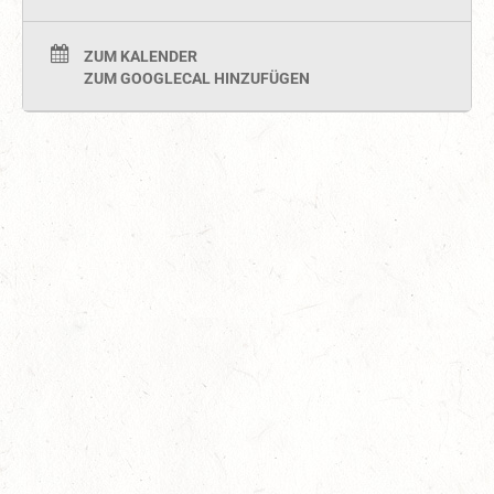
ZUM KALENDER
ZUM GOOGLECAL HINZUFÜGEN
Auf Rang vier gefahren
05
Fahren
-
Jugendnews
-
Slider
-
Sport
Aug.