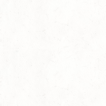
27
Slider
-
Sport
-
Springen
Juli
Britt Roth wird Deutsche U25-Meisterin
27
Slider
-
Sport
-
Springen
Juli
Viermal Edelmetall
24
Dressur
-
Jugendnews
-
Slider
-
Sport
Juli
LM Vielseitigkeit: Abschied von Kaisersesch
13
Slider
-
Sport
-
Vielseitigkeit
Juli
Bestandene Trainer C-Prüfung
13
Ausbildung
-
Slider
Juli