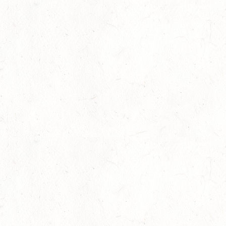
03
BAD EMS - VOLTI
OKT
VERBANDSMEISTERSCHAFTEN RHEINLAND-NASSAU
04
WEISENHEIM AM SAND / BV-REITEN - PFÄLZER
PFERDEFEST
OKT
09
KURTSCHEID / HALLE
OKT
SS*
10
VERANSTALTUNG FÄLLT AUS
OKT
WORMS-PFEDDERSHEIM / REITSPORTANLAGE
WITTEMER
SM**
10
NEUHOFEN / HALLE
OKT
DL/SL
16
NEUWIED / HALLE
OKT
SS**
17
HUNGENROTH / BV REITEN