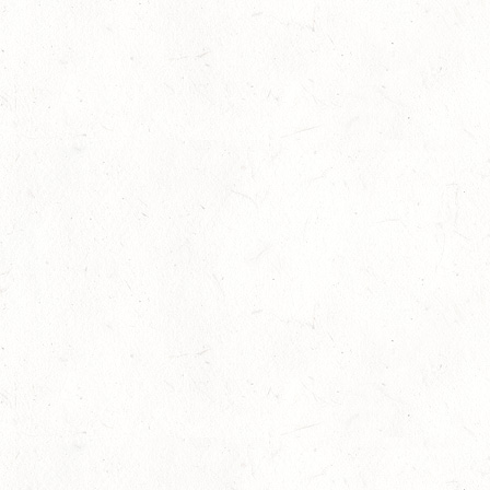
AUG
DM*/SA
08
SCHWEICH
AUG
DL/SA
08
HEIMKIRCHEN / WED
AUG
14
NIEDERNEISEN
AUG
DE/SS*
14
WOMRATH/HUNSRÜCK, BERITTFÜHRER-LEHRGANG
TEIL I
AUG
15
ZWEIBRÜCKEN - RENNWIESE - FAHREN - PFS
WESTPFALZ - MIT LANDESMEISTERSCHAFTEN
AUG
FAHREN EINSPÄNNER RHEINLAND-PFALZ
KL. M
15
BITBURG-MÖTSCH
AUG
SM**