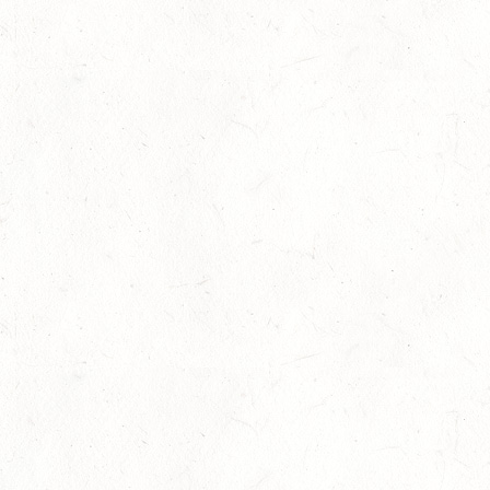
04
WOMRATH/HUNSRÜCK, BERITTFÜHRER-LEHRGANG
TEIL II
SEP
05
KATZENELNBOGEN - VOLTI-BV
SEP
05
VERANSTALTUNG FÄLLT AUS
SEP
GEROLSTEIN / BV-REITEN
WBO REITEN
05
LANGENSCHEID
SEP
DM*/SM*
05
TRIER-PELLINGEN
SEP
DS*
06
LÖLLBACH / O-RITT
SEP