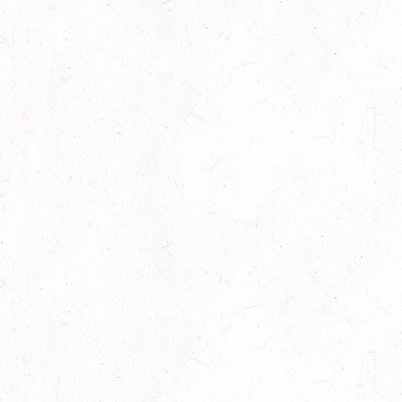
19
LEMBERG DISTANZRITT - "ABENTEUER PFAELZER
WALD"
SEP
20
LUDWIGSHAFEN / BV-VOLTI
SEP
20
KLEINBUNDENBACH / O-RITT
SEP
20
THALEISCHWEILER-FRÖSCHEN / O-RITT
SEP
26
AFTHOLDERBACH / BV-REITEN
SEP
26
MAINZ-GONSENHEIM - FAHREN
SEP
FAHREN KL. A 1+2-SPÄNNER
26
MONTABAUR-HORRESSEN
SEP
DM*/SM*