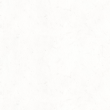
ASBACH / FAHREN
23
MARIENRACHDORF / BV-REITEN
AUG
28
MAINZ-BRETZENHEIM - GROSSER PREIS VON R
HEINLAND-PFALZ DRESSUR
AUG
DS***
28
KATZENELNBOGEN - BV-FAHREN - MIT
LANDESMEISTERSCHAFTEN FAHREN JUGEND
AUG
29
VERANSTALTUNG FÄLLT AUS
AUG
BOPPARD GRAPPENHOF
DE/SE MIT GELÄNDE BIS KL. A
29
VERANSTALTUNG FÄLLT AUS
AUG
NASTÄTTEN
SM**