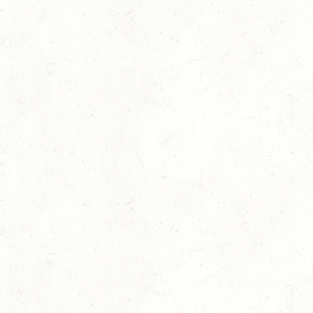
SEP
SS*
04
FUSSGÖNHEIM
SEP
DS*/SS* - PFALZMEISTERSCHAFTEN
04
WOMRATH/HUNSRÜCK, BERITTFÜHRER-LEHRGANG
TEIL II
SEP
05
KATZENELNBOGEN - VOLTI-BV
SEP
05
VERANSTALTUNG FÄLLT AUS
SEP
GEROLSTEIN / BV-REITEN
WBO REITEN
05
LANGENSCHEID
SEP
DM*/SM*
05
TRIER-PELLINGEN
SEP
DS*