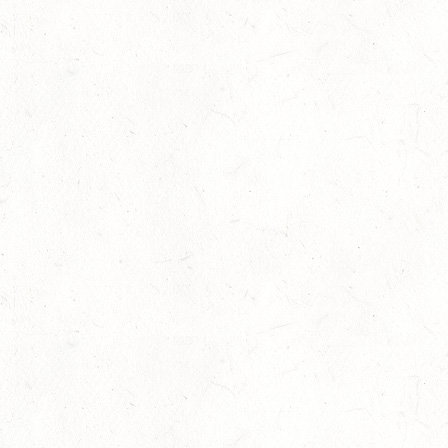
Slider
-
Sport
-
Vielseitigkeit
Juli
Bestandene Trainer C-Prüfung
13
Ausbildung
-
Slider
Juli
AUGUST
06
MONTABAUR-HORRESSEN
AUG
SS*
07
MAINZ-EBERSHEIM
AUG
DS**/SM*
08
ZWEIBRÜCKEN-LANDGESTÜT,
PFERDEZUCHTVERBAND RHEINLAND-PFALZ-SAAR
AUG
- LANDESREITPFERDECHAMPIONAT