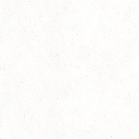
15
BITBURG-MÖTSCH
AUG
SM**
15
WALDMOHR
AUG
DM*/SL
15
MAYEN-GEISBÜSCHHOF
AUG
DS**
15
VERANSTALTUNG FÄLLT AUS
AUG
ASBACH / BV-REITEN
15
(VDD) ROTH "DON QUIJOTE" - DISTANZRITT
AUG
15
VERANSTALTUNG FÄLLT AUS
AUG
ASBACH / BV-FAHREN
16
BODENHEIM