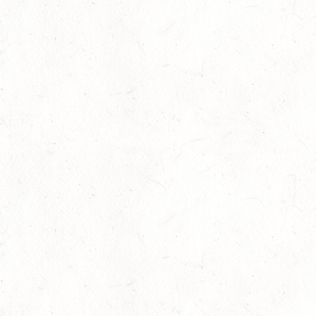
SEP
FAHREN KL. A 1+2-SPÄNNER
26
MONTABAUR-HORRESSEN
SEP
DM*/SM*
26
QUEIDERSBACH
SEP
DM*/SL
OKTOBER
03
JUGENHEIM / BV-REITEN
OKT
03
ROCKENHAUSEN / BV-REITEN
OKT
03
KURTSCHEID / BV-REITEN
OKT
03
WEISENHEIM AM SAND
OKT
SL