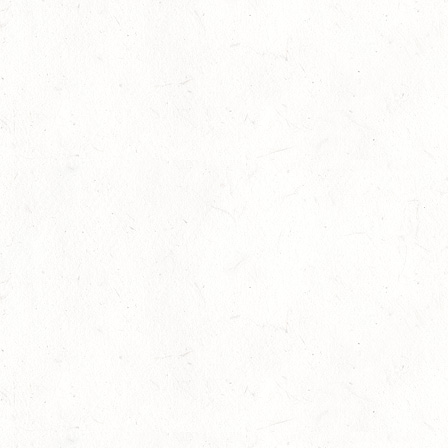
DL - MIT QUALIFIKATION ZUM AL SHIRA’AA
BUNDESCHAMPIONAT DRESSURPONYS
08
KATZWEILER
AUG
DM*/SA
08
SCHWEICH
AUG
DL/SA
08
HEIMKIRCHEN / WED
AUG
14
NIEDERNEISEN
AUG
DE/SS*
14
WOMRATH/HUNSRÜCK, BERITTFÜHRER-LEHRGANG
TEIL I
AUG
15
ZWEIBRÜCKEN - RENNWIESE - FAHREN - PFS
WESTPFALZ - MIT LANDESMEISTERSCHAFTEN
AUG
FAHREN EINSPÄNNER RHEINLAND-PFALZ
KL. M