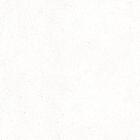
Internationales Starterfeld
29
Großer Preis
-
Slider
-
Sport
-
Springen
Juli
LM Springen: Zu Gast in Andernach
27
Slider
-
Sport
-
Springen
Juli
Britt Roth wird Deutsche U25-Meisterin
27
Slider
-
Sport
-
Springen
Juli
Viermal Edelmetall
24
Dressur
-
Jugendnews
-
Slider
-
Sport
Juli
LM Vielseitigkeit: Abschied von
13
Kaisersesch