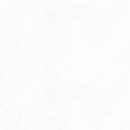
16
NEUWIED / HALLE
OKT
SS**
17
HUNGENROTH / BV REITEN
OKT
23
ZWEIBRÜCKEN / VOLTIGIEREN
OKT
DEUTSCHER VOLTIGIERPOKAL M-TEAMS UND DOPPEL
24
NEUWIED / HALLE
OKT
SM** - SICHTUNG FÜR DAS
BUNDESNACHWUCHSCHAMPIONAT DER SPRINGREITER
24
MIESAU
OKT
24
VORBEREITUNGSTAG ZUM
NACHWUCHSTRAINERASSISTENT REITEN UND
OKT
TRAINERASSISTENT IM REITSPORT IN ELSOFF, HOF
KREMPEL
24
VERANSTALTUNG FÄLLT AUS