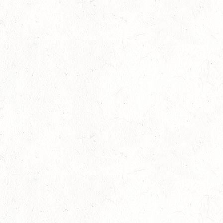
AUG
DS*/SM**
21
KÄSHOFEN / GESTÜT ETZENBACHER MÜHLE
AUG
DL/SM*
21
DARSCHEID DISTANZRITT - 4. ALFBACHTAL
DISTANZ
AUG
21
MAINZ-BRETZENHEIM
AUG
SS*
22
KURTSCHEID - VOLTI
AUG
MIT BASISCHAMPIONAT
22
BAD MARIENBERG
AUG
SS*
22
MAINZ-LAUBENHEIM
AUG
DS*