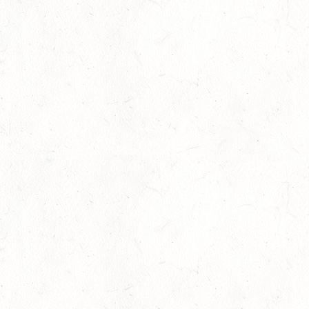
OKT
TRIER - HOFGUT MONAISE / HALLE
SM*
25
MAYEN, THOMASHOF / BV-REITEN
OKT
26
PIRMASENS-WINDSBERG, LEHRGANG ZUR EQ
BODENARBEIT
OKT
© Designed by
myApp24 GmbH, Bad Kreuznach