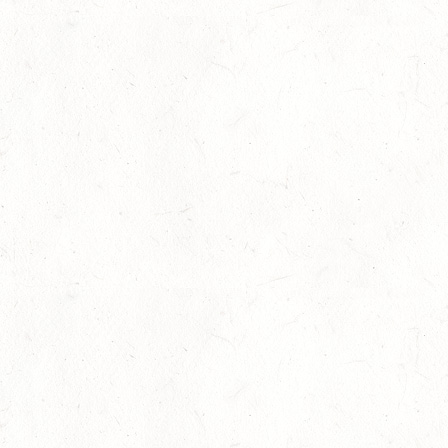
12
HASSLOCH-PFALZMÜHLE / REITANLAGE BLAUL
SEP
DM*/SM*
12
MAYEN, THOMASHOF
SEP
DS**/SE
12
LEIENKAUL - RFV DAUN - VOLTI
SEP
13
WISSEN / BV-REITEN
SEP
13
WEISEL - REITANLAGE MAGDALENENHOF / BV-
REITEN
SEP
13
NEUHOFEN - FAHREN
SEP
1+2-SPÄNNER
13
BIRKENFELD / O-RITT
SEP
VERBANDSMEISTERSCHAFTEN BREITENSPORT RHEINLAND-