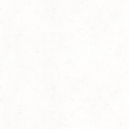
NASSAU
19
BAD MARIENBERG
SEP
DS***
19
LEMBERG DISTANZRITT - "ABENTEUER PFAELZER
WALD"
SEP
20
LUDWIGSHAFEN / BV-VOLTI
SEP
20
KLEINBUNDENBACH / O-RITT
SEP
20
THALEISCHWEILER-FRÖSCHEN / O-RITT
SEP
26
AFTHOLDERBACH / BV-REITEN
SEP
26
MAINZ-GONSENHEIM - FAHREN