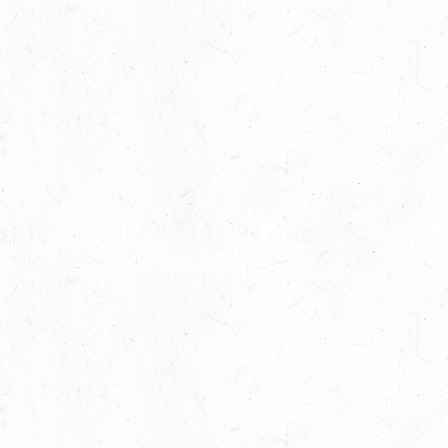
AUG
NASTÄTTEN
SM**
29
SCHWEGENHEIM
AUG
SM*
29
HERXHEIM - VOLTI
AUG
PFALZMEISTERSCHAFTEN VOLTIGIEREN
29
RODENBACH / HALLE - BV-REITEN
AUG
29
HALLGARTEN DISTANZRITT - "NORD-PFALZ-
DISTANZ"
AUG
30
DACHSENHAUSEN / BV-REITEN
AUG
SEPTEMBER
04
MAYEN, THOMASHOF