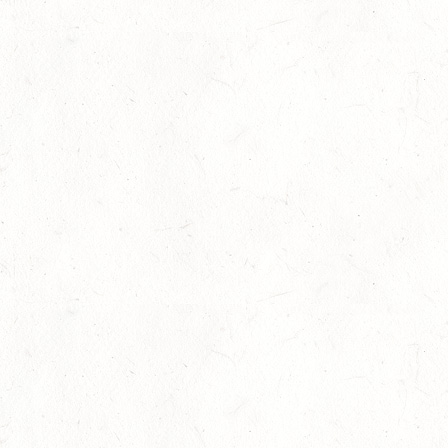
03
ZEISKAM / LANDESSCHLEPPJAGD
OKT
03
BAD EMS - VOLTI
OKT
VERBANDSMEISTERSCHAFTEN RHEINLAND-NASSAU
04
WEISENHEIM AM SAND / BV-REITEN - PFÄLZER
PFERDEFEST
OKT
09
KURTSCHEID / HALLE
OKT
SS*
10
VERANSTALTUNG FÄLLT AUS
OKT
WORMS-PFEDDERSHEIM / REITSPORTANLAGE
WITTEMER
SM**
10
NEUHOFEN / HALLE
OKT
DL/SL