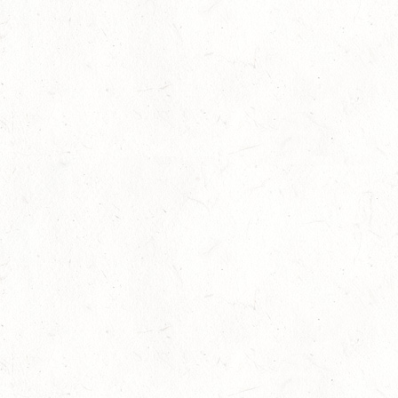
22
MAYEN-GEISBÜSCHHOF
AUG
SM**
22
VERANSTALTUNG FÄLLT AUS
AUG
ASBACH / FAHREN
23
MARIENRACHDORF / BV-REITEN
AUG
28
MAINZ-BRETZENHEIM - GROSSER PREIS VON R
HEINLAND-PFALZ DRESSUR
AUG
DS***
28
KATZENELNBOGEN - BV-FAHREN - MIT
LANDESMEISTERSCHAFTEN FAHREN JUGEND
AUG
29
VERANSTALTUNG FÄLLT AUS
AUG
BOPPARD GRAPPENHOF
DE/SE MIT GELÄNDE BIS KL. A
29
VERANSTALTUNG FÄLLT AUS