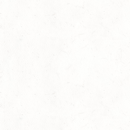
Goldenes Reitabzeichen für Maité Co
29
Dressur
-
Slider
-
Sport
-
Springen
Juli
Internationales Starterfeld
29
Großer Preis
-
Slider
-
Sport
-
Springen
Juli
LM Springen: Zu Gast in Andernach
27
Slider
-
Sport
-
Springen
Juli
Britt Roth wird Deutsche U25-Meiste
27
Slider
-
Sport
-
Springen
Juli
Viermal Edelmetall