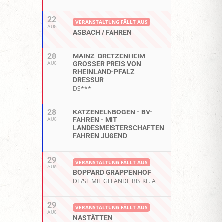
22
VERANSTALTUNG FÄLLT AUS
AUG
ASBACH / FAHREN
28
MAINZ-BRETZENHEIM -
GROSSER PREIS VON R
AUG
HEINLAND-PFALZ D
RESSUR
DS***
28
KATZENELNBOGEN - BV-
FAHREN - MIT
AUG
LANDESMEISTERSCHAFTEN
FAHREN JUGEND
29
VERANSTALTUNG FÄLLT AUS
AUG
BOPPARD GRAPPENHOF
DE/SE MIT GELÄNDE BIS KL. A
29
VERANSTALTUNG FÄLLT AUS
AUG
NASTÄTTEN