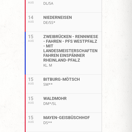
AUG
DL/SA
14
NIEDERNEISEN
AUG
DE/SS*
15
ZWEIBRÜCKEN - RENNWIESE
- FAHREN - PFS WESTPFALZ
AUG
- MIT
LANDESMEISTERSCHAFTEN
FAHREN EINSPÄNNER
RHEINLAND-PFALZ
KL. M
15
BITBURG-MÖTSCH
AUG
SM**
15
WALDMOHR
AUG
DM*/SL
15
MAYEN-GEISBÜSCHHOF
AUG
DS**