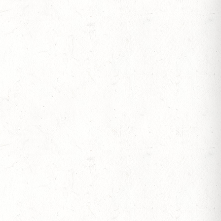
SEN
ESTÜT, PFERDEZUCHTVERBAND RHEINLAND-
ESREITPFERDECHAMPIONAT
N ZUM AL SHIRA’AA BUNDESCHAMPIONAT DRESSURPONYS