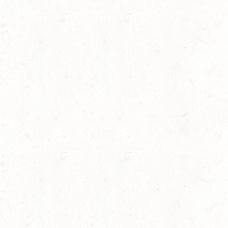
AUGUST
06
MONTABAUR-HORRES
AUG
SS*
07
MAINZ-EBERSHEIM
AUG
DS**/SM*
08
ZWEIBRÜCKEN-LANDG
PFALZ-SAAR - LAND
AUG
gkeit
DL - MIT QUALIFIKATIO
08
KATZWEILER
AUG
DM*/SA
08
SCHWEICH
AUG
DL/SA