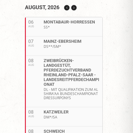
AUGUST, 2026
06
MONTABAUR-HORRESSEN
AUG
SS*
07
MAINZ-EBERSHEIM
AUG
DS**/SM*
08
ZWEIBRÜCKEN-
LANDGESTÜT,
AUG
PFERDEZUCHTVERBAND
RHEINLAND-PFALZ-SAAR -
LANDESREITPFERDECHAMPI
ONAT
DL - MIT QUALIFIKATION ZUM AL
SHIRA’AA BUNDESCHAMPIONAT
DRESSURPONYS
08
KATZWEILER
AUG
DM*/SA
08
SCHWEICH