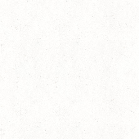
lling
08
HEIMKIRCHEN / WED
AUG
14
NIEDERNEISEN
AUG
DE/SS*
14
WOMRATH/HUNSRÜCK,
AUG
15
ZWEIBRÜCKEN - RENNW
LANDESMEISTERSCHA
AUG
KL. M
15
BITBURG-MÖTSCH
AUG
SM**
rin
15
WALDMOHR
AUG
DM*/SL
15
MAYEN-GEISBÜSCHH