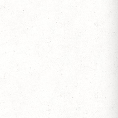
 BERITTFÜHRER-LEHRGANG TEIL I
IESE - FAHREN - PFS WESTPFALZ - MIT
FTEN FAHREN EINSPÄNNER RHEINLAND-PFALZ
OF