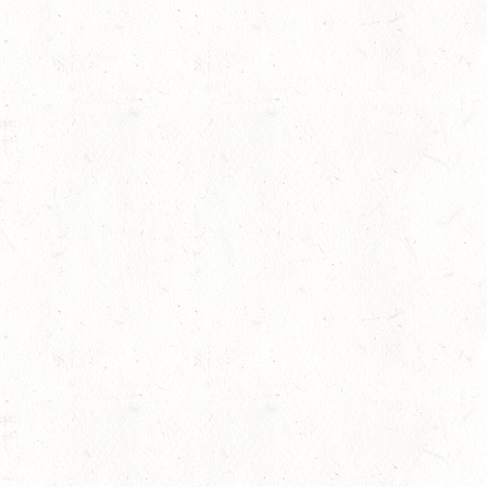
dung
,
Jugendnews
,
Slider