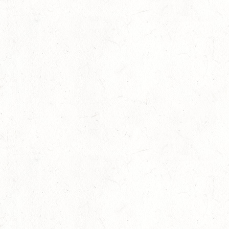
Auf Rang vier gefahren
05
Fahren
-
Jugendnews
-
Slider
-
Sport
Aug.
In den Top Ten
05
Jugendnews
-
Slider
-
Sport
-
Vielseiti
Aug.
Bronzemedaille für Lara Veth
05
Slider
-
Sport
-
Voltigieren
Aug.