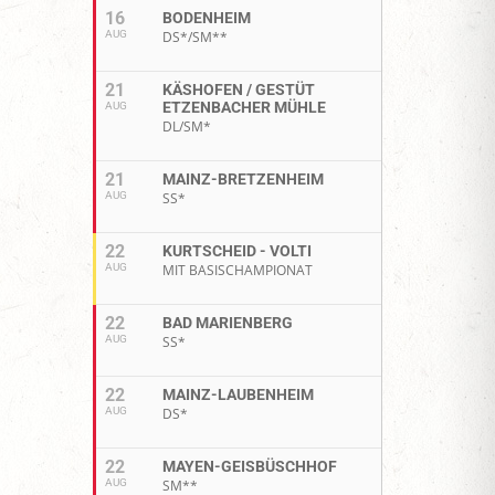
16
BODENHEIM
AUG
DS*/SM**
21
KÄSHOFEN / GESTÜT
ETZENBACHER MÜHLE
AUG
DL/SM*
21
MAINZ-BRETZENHEIM
AUG
SS*
22
KURTSCHEID - VOLTI
AUG
MIT BASISCHAMPIONAT
22
BAD MARIENBERG
AUG
SS*
22
MAINZ-LAUBENHEIM
AUG
DS*
22
MAYEN-GEISBÜSCHHOF
AUG
SM**