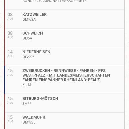
BUNDESCHAMPIONAT DRESSURPONYS
08
KATZWEILER
AUG
DM*/SA
08
SCHWEICH
AUG
DL/SA
14
NIEDERNEISEN
AUG
DE/SS*
15
ZWEIBRÜCKEN - RENNWIESE - FAHREN - PFS
WESTPFALZ - MIT LANDESMEISTERSCHAFTEN
AUG
FAHREN EINSPÄNNER RHEINLAND-PFALZ
KL. M
15
BITBURG-MÖTSCH
AUG
SM**
15
WALDMOHR
AUG
DM*/SL