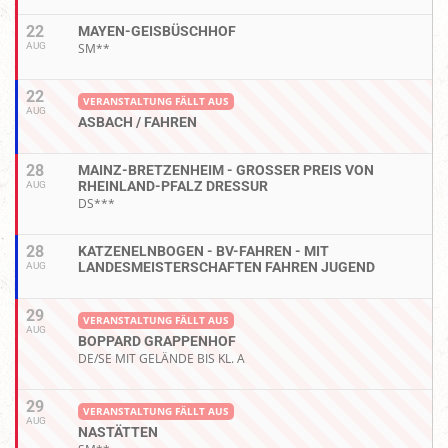
22
MAYEN-GEISBÜSCHHOF
AUG
SM**
22
VERANSTALTUNG FÄLLT AUS
AUG
ASBACH / FAHREN
28
MAINZ-BRETZENHEIM - GROSSER PREIS VON R
HEINLAND-PFALZ DRESSUR
AUG
DS***
28
KATZENELNBOGEN - BV-FAHREN - MIT
LANDESMEISTERSCHAFTEN FAHREN JUGEND
AUG
29
VERANSTALTUNG FÄLLT AUS
AUG
BOPPARD GRAPPENHOF
DE/SE MIT GELÄNDE BIS KL. A
29
VERANSTALTUNG FÄLLT AUS
AUG
NASTÄTTEN