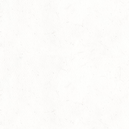
SEPTEMBER
04
MAYEN, THOMASHOF
SEP
SS*
04
FUSSGÖNHEIM
SEP
DS*/SS* - PFALZMEISTERSCHAFTEN
04
WOMRATH/HUNSRÜCK, BERITTFÜHRER-LEHRGANG
TEIL II
SEP
05
KATZENELNBOGEN - VOLTI-BV
SEP
05
VERANSTALTUNG FÄLLT AUS
SEP
GEROLSTEIN / BV-REITEN
WBO REITEN
05
LANGENSCHEID
SEP
DM*/SM*