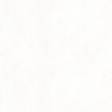
08
ZWEIBRÜCKEN-LANDGESTÜT,
PFERDEZUCHTVERBAND RHEINLAND-PFALZ-SAAR -
AUG
LANDESREITPFERDECHAMPIONAT
DL - MIT QUALIFIKATION ZUM AL SHIRA’AA
BUNDESCHAMPIONAT DRESSURPONYS
08
KATZWEILER
AUG
DM*/SA
08
SCHWEICH
AUG
DL/SA
08
HEIMKIRCHEN / WED
AUG
14
NIEDERNEISEN
AUG
DE/SS*
14
WOMRATH/HUNSRÜCK, BERITTFÜHRER-LEHRGANG
TEIL I
AUG