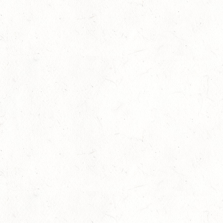
SEP
12
IDAR-OBERSTEIN / BV-REITEN
SEP
12
HASSLOCH-PFALZMÜHLE / REITANLAGE BLAUL
SEP
DM*/SM*
12
MAYEN, THOMASHOF
SEP
DS**/SE
12
LEIENKAUL - RFV DAUN - VOLTI
SEP
13
WISSEN / BV-REITEN
SEP
13
WEISEL - REITANLAGE MAGDALENENHOF / BV-
REITEN
SEP
13
NEUHOFEN - FAHREN