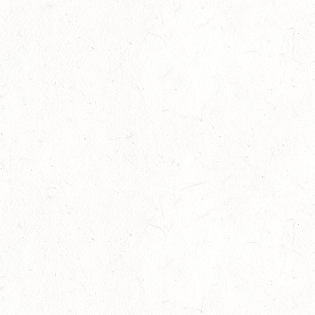
22
MAINZ-LAUBENHEIM
AUG
DS*
22
MAYEN-GEISBÜSCHHOF
AUG
SM**
22
VERANSTALTUNG FÄLLT AUS
AUG
ASBACH / FAHREN
23
MARIENRACHDORF / BV-REITEN
AUG
28
MAINZ-BRETZENHEIM - GROSSER PREIS VON R
HEINLAND-PFALZ DRESSUR
AUG
DS***
28
KATZENELNBOGEN - BV-FAHREN - MIT
LANDESMEISTERSCHAFTEN FAHREN JUGEND
AUG
29
VERANSTALTUNG FÄLLT AUS
AUG