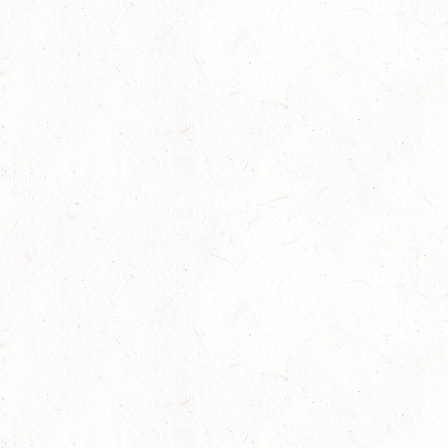
DJM Voltigieren: Mira Thiel unter den Top
Ten
Ausrichter gesucht: Landeschampionat
2023