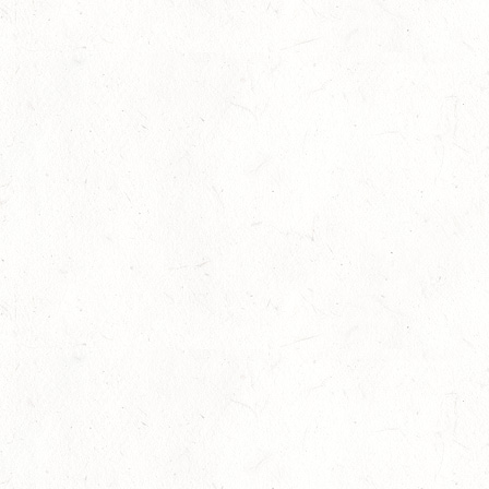
TRAINERASSISTENT IM REITSPORT IN ELSOFF, HOF
KREMPEL
24
VERANSTALTUNG FÄLLT AUS
OKT
TRIER - HOFGUT MONAISE / HALLE
SM*
25
MAYEN, THOMASHOF / BV-REITEN
OKT
26
PIRMASENS-WINDSBERG, LEHRGANG ZUR EQ
BODENARBEIT
OKT
© Designed by
myApp24 GmbH, Bad Kreuznach