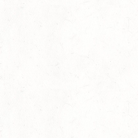
gesellschaftlichen Auswirkungen auf den organisierten und
nicht-organisierten Sport. Und auf die Gesundheit der
Bevölkerung.
Genau hier setzt die vom DOSB ins Leben gerufene und in
#SPORTRheinlandPfalz umgesetzte Kampagne
COMEBACK an! Sie stellt die Öffnung des Sports mit seiner
positiven Wirkung auf die körperliche und geistige
Gesundheit sowie die Erhaltung der Vereinslandschaft in
den Vordergrund. Nach dem COMEBACK der Gemeinschaft
folgt in #SPORTRheinlandPfalz mit der finanziellen
Unterstützung des Ministeriums des Innern und für Sport
nun das #Comeback der #Bewegung – ausgestattet mit
gezielten Förderbausteinen zur (Rück)Gewinnung von
Mitgliedern und Übungsleiter*innen für die rheinland-
pfälzischen Vereine und Verbände.
© https://www.comeback-rlp.de/
Was wird gefördert: