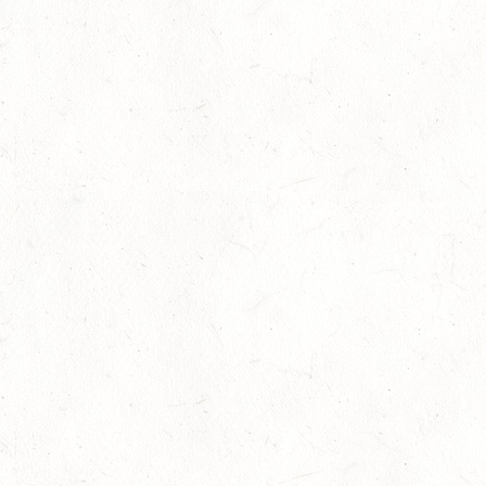
15
VERANSTALTUNG FÄLLT AUS
AUG
ASBACH / BV-FAHREN
16
BODENHEIM
AUG
DS*/SM**
21
KÄSHOFEN / GESTÜT ETZENBACHER MÜHLE
AUG
DL/SM*
21
DARSCHEID DISTANZRITT - 4. ALFBACHTAL DISTANZ
AUG
21
MAINZ-BRETZENHEIM
AUG
SS*
22
KURTSCHEID - VOLTI
AUG
MIT BASISCHAMPIONAT
22
BAD MARIENBERG
AUG
SS*