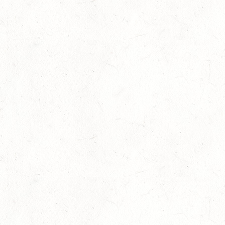
15
ZWEIBRÜCKEN - RENNWIESE - FAHREN - PFS
WESTPFALZ - MIT LANDESMEISTERSCHAFTEN
AUG
FAHREN EINSPÄNNER RHEINLAND-PFALZ
KL. M
15
BITBURG-MÖTSCH
AUG
SM**
15
WALDMOHR
AUG
DM*/SL
15
MAYEN-GEISBÜSCHHOF
AUG
DS**
15
VERANSTALTUNG FÄLLT AUS
AUG
ASBACH / BV-REITEN
15
(VDD) ROTH "DON QUIJOTE" - DISTANZRITT
AUG