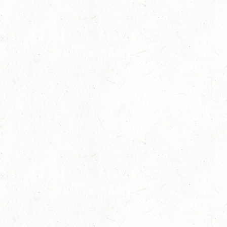
Mitglieder die im Förderzeitraum in den Verein
eintreten
Bildungsfond – Finanzielle Unterstütung von
Traineraus- und Fortbildungen
Vereinsaktionen 1000 x 1000€
Weitere Infos zu den Fördermöglichkeiten gibt es hier
Ansprechpartner
Landessportbund Rheinland-Pfalz e.V.,
Abteilung Kommunikation
Rheinallee 1
55116 Mainz
Tel.: +49 (0)61 31 28 14 0
Fax: +49 (0)61 31 28 14 120
E-Mail:
pressestelle@lsb-rlp.de