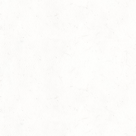
03
WEISENHEIM AM SAND
OKT
SL
03
ZEISKAM / LANDESSCHLEPPJAGD
OKT
03
BAD EMS - VOLTI
OKT
VERBANDSMEISTERSCHAFTEN RHEINLAND-NASSAU
04
WEISENHEIM AM SAND / BV-REITEN - PFÄLZER
PFERDEFEST
OKT
09
KURTSCHEID / HALLE
OKT
SS*
10
VERANSTALTUNG FÄLLT AUS
OKT
WORMS-PFEDDERSHEIM / REITSPORTANLAGE
WITTEMER
SM**