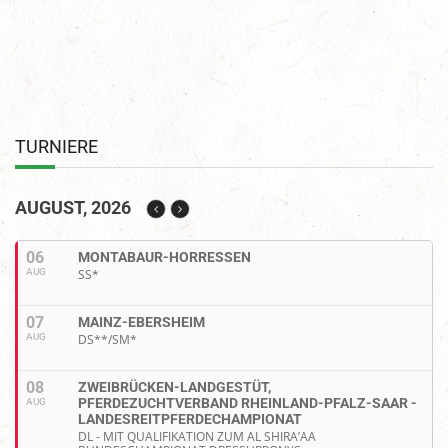
TURNIERE
AUGUST, 2026
06
MONTABAUR-HORRESSEN
AUG
SS*
07
MAINZ-EBERSHEIM
AUG
DS**/SM*
08
ZWEIBRÜCKEN-LANDGESTÜT,
PFERDEZUCHTVERBAND RHEINLAND-PFALZ-SAAR -
AUG
LANDESREITPFERDECHAMPIONAT
DL - MIT QUALIFIKATION ZUM AL SHIRA’AA