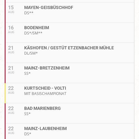
15
MAYEN-GEISBÜSCHHOF
AUG
DS**
16
BODENHEIM
AUG
DS*/SM**
21
KÄSHOFEN / GESTÜT ETZENBACHER MÜHLE
AUG
DL/SM*
21
MAINZ-BRETZENHEIM
AUG
SS*
22
KURTSCHEID - VOLTI
AUG
MIT BASISCHAMPIONAT
22
BAD MARIENBERG
AUG
SS*
22
MAINZ-LAUBENHEIM
AUG
DS*