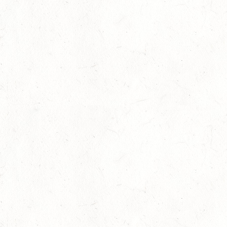
SEP
1+2-SPÄNNER
13
BIRKENFELD / O-RITT
SEP
VERBANDSMEISTERSCHAFTEN BREITENSPORT RHEINLAND-
NASSAU
19
BAD MARIENBERG
SEP
DS***
19
LEMBERG DISTANZRITT - "ABENTEUER PFAELZER
WALD"
SEP
20
LUDWIGSHAFEN / BV-VOLTI
SEP
20
KLEINBUNDENBACH / O-RITT
SEP
20
THALEISCHWEILER-FRÖSCHEN / O-RITT
SEP