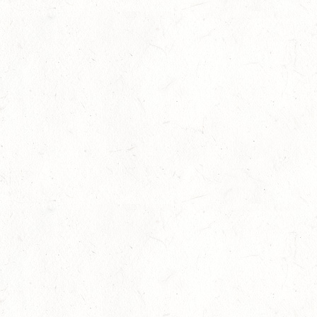
05
TRIER-PELLINGEN
SEP
DS*
06
LÖLLBACH / O-RITT
SEP
10
ZEISKAM
SEP
DS**/SS*** - DEUTSCHE JUGENDMEISTERSCHAFT
DRESSUR/SPRINGEN
11
ALSENBORN
SEP
DS*/SM*
11
OSBURG / BV-REITEN
SEP
11
WITTLICH
SEP
SS*
12
EMMELSHAUSEN - ST. GOAR WERLAU / O-RITT