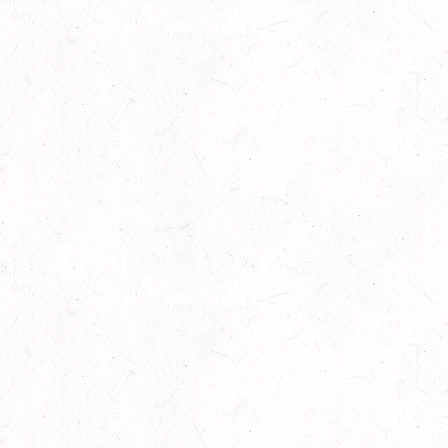
26
AFTHOLDERBACH / BV-REITEN
SEP
26
MAINZ-GONSENHEIM - FAHREN
SEP
FAHREN KL. A 1+2-SPÄNNER
26
MONTABAUR-HORRESSEN
SEP
DM*/SM*
26
QUEIDERSBACH
SEP
DM*/SL
OKTOBER
03
JUGENHEIM / BV-REITEN
OKT
03
ROCKENHAUSEN / BV-REITEN
OKT
03
KURTSCHEID / BV-REITEN
OKT