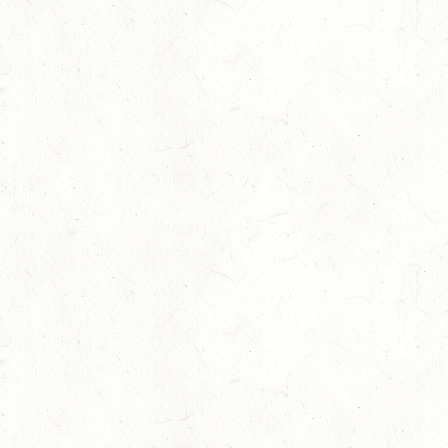
10
NEUHOFEN / HALLE
OKT
DL/SL
16
NEUWIED / HALLE
OKT
SS**
17
HUNGENROTH / BV REITEN
OKT
23
ZWEIBRÜCKEN / VOLTIGIEREN
OKT
DEUTSCHER VOLTIGIERPOKAL M-TEAMS UND DOPPEL
24
NEUWIED / HALLE
OKT
SM** - SICHTUNG FÜR DAS
BUNDESNACHWUCHSCHAMPIONAT DER SPRINGREITER
24
MIESAU
OKT
24
VORBEREITUNGSTAG ZUM
NACHWUCHSTRAINERASSISTENT REITEN UND
OKT