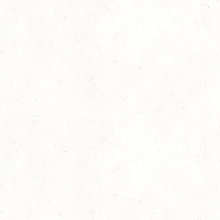
Auf Rang vier gefahren
05
Fahren
-
Jugendnews
-
Slider
-
Sport
Aug.
In den Top Ten
05
Jugendnews
-
Slider
-
Sport
-
Vielseitigkeit
Aug.
Bronzemedaille für Lara Veth
05
Slider
-
Sport
-
Voltigieren
Aug.