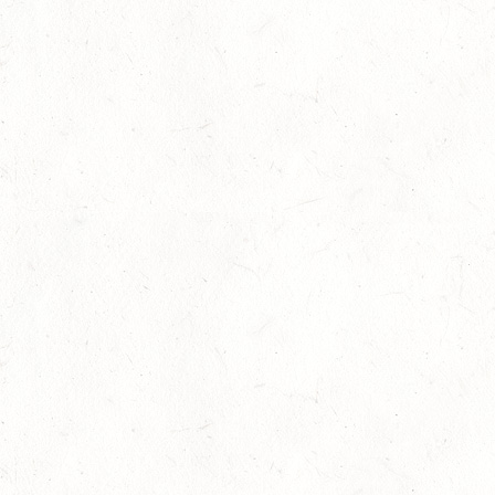
September 27th, 2022
No Comments
Allgemeines
,
Ausbildung
,
Slider
,
Sport
,
Vereine
Die Idee
Die Corona-Pandemie hat sich zur größten wirtschaftlichen
Krise der Nachkriegszeit entwickelt – mit massiven