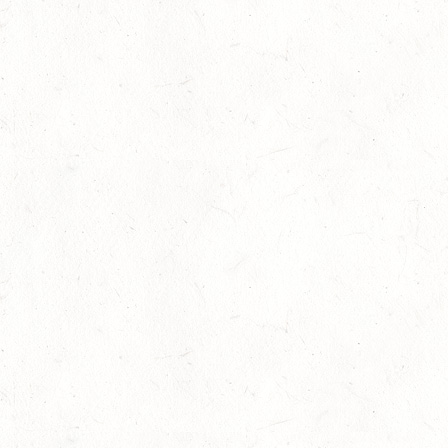
Juli
LM Vielseitigkeit: Abschied von Kaisersesch
13
Slider
-
Sport
-
Vielseitigkeit
Juli
Bestandene Trainer C-Prüfung
13
Ausbildung
-
Slider
Juli
AUGUST
06
MONTABAUR-HORRESSEN
AUG
SS*
07
MAINZ-EBERSHEIM
AUG
DS**/SM*