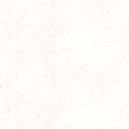
Goldenes Reitabzeichen für Maité Colling
29
Dressur
-
Slider
-
Sport
-
Springen
Juli
Internationales Starterfeld
29
Großer Preis
-
Slider
-
Sport
-
Springen
Juli
LM Springen: Zu Gast in Andernach
27
Slider
-
Sport
-
Springen
Juli
Britt Roth wird Deutsche U25-Meisterin
27
Slider
-
Sport
-
Springen
Juli
Viermal Edelmetall
24
Dressur
-
Jugendnews
-
Slider
-
Sport