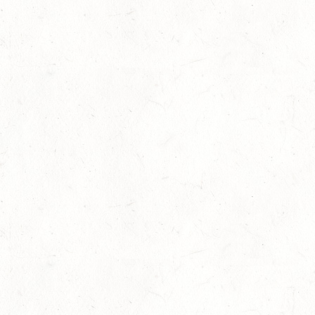
BOPPARD GRAPPENHOF
DE/SE MIT GELÄNDE BIS KL. A
29
VERANSTALTUNG FÄLLT AUS
AUG
NASTÄTTEN
SM**
29
SCHWEGENHEIM
AUG
SM*
29
HERXHEIM - VOLTI
AUG
PFALZMEISTERSCHAFTEN VOLTIGIEREN
29
RODENBACH / HALLE - BV-REITEN
AUG
29
HALLGARTEN DISTANZRITT - "NORD-PFALZ-
DISTANZ"
AUG
30
DACHSENHAUSEN / BV-REITEN
AUG