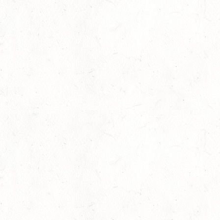
Auf Rang vier gefahren
05
Fahren
-
Jugendnews
-
Slider
-
Sport
Aug.
In den Top Ten
05
Jugendnews
-
Slider
-
Sport
-
Vielseitigkeit
Aug.
Bronzemedaille für Lara Veth
05
Slider
-
Sport
-
Voltigieren
Aug.
Goldenes Reitabzeichen für Maité Colling
29
Dressur
-
Slider
-
Sport
-
Springen
Juli