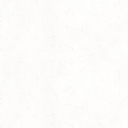
16
NEUWIED / HALLE
OKT
SS**
17
HUNGENROTH / BV REITEN
OKT
23
ZWEIBRÜCKEN / VOLTIGIEREN
OKT
DEUTSCHER VOLTIGIERPOKAL M-TEAMS UND DOPPEL
24
NEUWIED / HALLE
OKT
SM** - SICHTUNG FÜR DAS
BUNDESNACHWUCHSCHAMPIONAT DER SPRINGREITER
24
MIESAU
OKT
24
VORBEREITUNGSTAG ZUM
NACHWUCHSTRAINERASSISTENT REITEN UND
OKT
TRAINERASSISTENT IM REITSPORT IN ELSOFF, HOF
KREMPEL
24