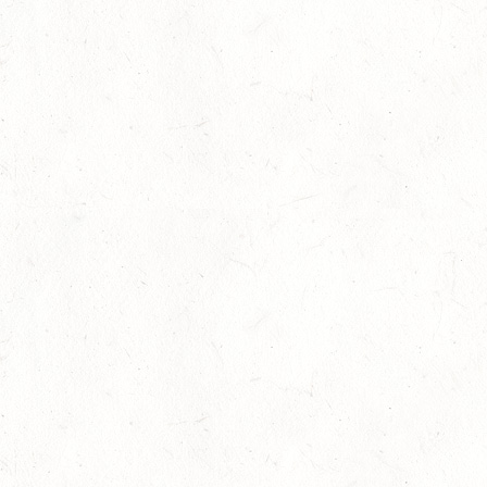
NASSAU
19
BAD MARIENBERG
SEP
DS***
19
LEMBERG DISTANZRITT - "ABENTEUER PFAELZER
WALD"
SEP
20
LUDWIGSHAFEN / BV-VOLTI
SEP
20
KLEINBUNDENBACH / O-RITT
SEP
20
THALEISCHWEILER-FRÖSCHEN / O-RITT
SEP
26
AFTHOLDERBACH / BV-REITEN
SEP
26
MAINZ-GONSENHEIM - FAHREN