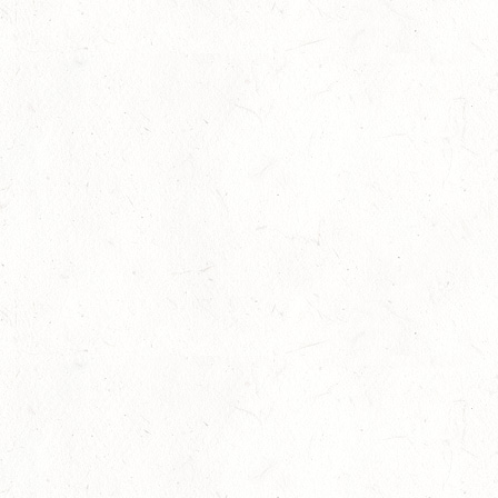
Internationales Starterfeld
29
Großer Preis
-
Slider
-
Sport
-
Springen
Juli
LM Springen: Zu Gast in Andernach
27
Slider
-
Sport
-
Springen
Juli
Britt Roth wird Deutsche U25-Meisterin
27
Slider
-
Sport
-
Springen
Juli
Viermal Edelmetall
24
Dressur
-
Jugendnews
-
Slider
-
Sport
Juli
LM Vielseitigkeit: Abschied von Kaisersesch