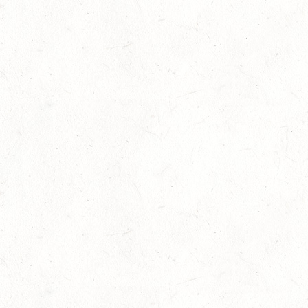
13
Slider
-
Sport
-
Vielseitigkeit
Juli
Bestandene Trainer C-Prüfung
13
Ausbildung
-
Slider
Juli
AUGUST
06
MONTABAUR-HORRESSEN
AUG
SS*
07
MAINZ-EBERSHEIM
AUG
DS**/SM*
08
ZWEIBRÜCKEN-LANDGESTÜT,
PFERDEZUCHTVERBAND RHEINLAND-PFALZ-SAAR -
AUG
LANDESREITPFERDECHAMPIONAT