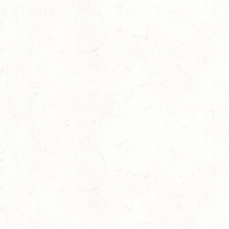
04
MAYEN, THOMASHOF
SEP
SS*
04
FUSSGÖNHEIM
SEP
DS*/SS* - PFALZMEISTERSCHAFTEN
04
WOMRATH/HUNSRÜCK, BERITTFÜHRER-LEHRGANG
TEIL II
SEP
05
KATZENELNBOGEN - VOLTI-BV
SEP
05
VERANSTALTUNG FÄLLT AUS
SEP
GEROLSTEIN / BV-REITEN
WBO REITEN
05
LANGENSCHEID
SEP
DM*/SM*
05
TRIER-PELLINGEN
SEP
DS*