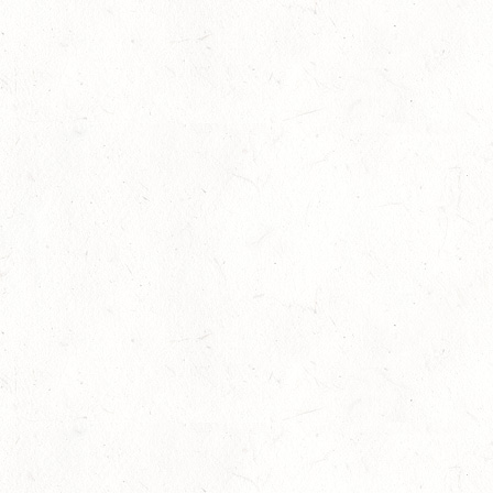
03
ZEISKAM / LANDESSCHLEPPJAGD
OKT
03
BAD EMS - VOLTI
OKT
VERBANDSMEISTERSCHAFTEN RHEINLAND-NASSAU
04
WEISENHEIM AM SAND / BV-REITEN - PFÄLZER
PFERDEFEST
OKT
09
KURTSCHEID / HALLE
OKT
SS*
10
VERANSTALTUNG FÄLLT AUS
OKT
WORMS-PFEDDERSHEIM / REITSPORTANLAGE
WITTEMER
SM**
10
NEUHOFEN / HALLE
OKT
DL/SL