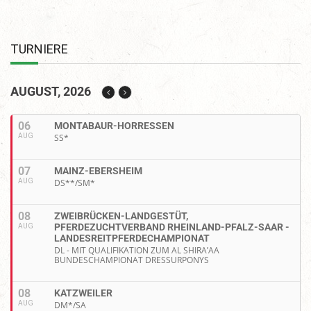
TURNIERE
AUGUST, 2026
06
MONTABAUR-HORRESSEN
AUG
SS*
07
MAINZ-EBERSHEIM
AUG
DS**/SM*
08
ZWEIBRÜCKEN-LANDGESTÜT,
PFERDEZUCHTVERBAND RHEINLAND-PFALZ-SAAR -
AUG
LANDESREITPFERDECHAMPIONAT
DL - MIT QUALIFIKATION ZUM AL SHIRA’AA
BUNDESCHAMPIONAT DRESSURPONYS
08
KATZWEILER
AUG
DM*/SA