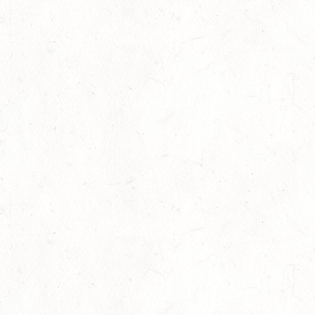
15
BITBURG-MÖTSCH
AUG
SM**
15
WALDMOHR
AUG
DM*/SL
15
MAYEN-GEISBÜSCHHOF
AUG
DS**
15
VERANSTALTUNG FÄLLT AUS
AUG
ASBACH / BV-REITEN
15
(VDD) ROTH "DON QUIJOTE" - DISTANZRITT
AUG
15
VERANSTALTUNG FÄLLT AUS
AUG
ASBACH / BV-FAHREN