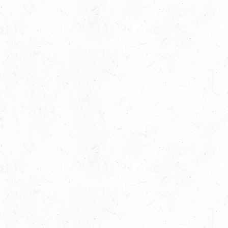
12
HASSLOCH-PFALZMÜHLE / REITANLAGE BLAUL
SEP
DM*/SM*
12
MAYEN, THOMASHOF
SEP
DS**/SE
12
LEIENKAUL - RFV DAUN - VOLTI
SEP
13
WISSEN / BV-REITEN
SEP
13
WEISEL - REITANLAGE MAGDALENENHOF / BV-
REITEN
SEP
13
NEUHOFEN - FAHREN
SEP
1+2-SPÄNNER
13
BIRKENFELD / O-RITT
SEP
VERBANDSMEISTERSCHAFTEN BREITENSPORT RHEINLAND-