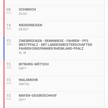
08
SCHWEICH
AUG
DL/SA
14
NIEDERNEISEN
AUG
DE/SS*
15
ZWEIBRÜCKEN - RENNWIESE - FAHREN - PFS
WESTPFALZ - MIT LANDESMEISTERSCHAFTEN
AUG
FAHREN EINSPÄNNER RHEINLAND-PFALZ
KL. M
15
BITBURG-MÖTSCH
AUG
SM**
15
WALDMOHR
AUG
DM*/SL
15
MAYEN-GEISBÜSCHHOF
AUG
DS**