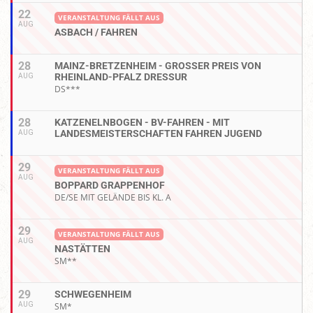
22
VERANSTALTUNG FÄLLT AUS
AUG
ASBACH / FAHREN
28
MAINZ-BRETZENHEIM - GROSSER PREIS VON R
HEINLAND-PFALZ DRESSUR
AUG
DS***
28
KATZENELNBOGEN - BV-FAHREN - MIT
LANDESMEISTERSCHAFTEN FAHREN JUGEND
AUG
29
VERANSTALTUNG FÄLLT AUS
AUG
BOPPARD GRAPPENHOF
DE/SE MIT GELÄNDE BIS KL. A
29
VERANSTALTUNG FÄLLT AUS
AUG
NASTÄTTEN
SM**
29
SCHWEGENHEIM
AUG
SM*