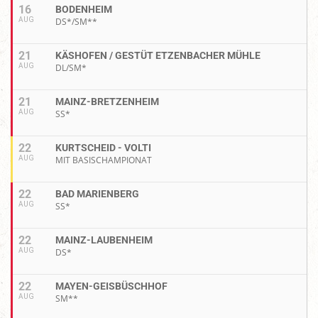
16
BODENHEIM
AUG
DS*/SM**
21
KÄSHOFEN / GESTÜT ETZENBACHER MÜHLE
AUG
DL/SM*
21
MAINZ-BRETZENHEIM
AUG
SS*
22
KURTSCHEID - VOLTI
AUG
MIT BASISCHAMPIONAT
22
BAD MARIENBERG
AUG
SS*
22
MAINZ-LAUBENHEIM
AUG
DS*
22
MAYEN-GEISBÜSCHHOF
AUG
SM**