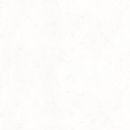
16
BODENHEIM
AUG
DS*/SM**
21
KÄSHOFEN / GESTÜT ETZENBACHER MÜHLE
AUG
DL/SM*
21
DARSCHEID DISTANZRITT - 4. ALFBACHTAL DISTANZ
AUG
21
MAINZ-BRETZENHEIM
AUG
SS*
22
KURTSCHEID - VOLTI
AUG
MIT BASISCHAMPIONAT
22
BAD MARIENBERG
AUG
SS*
22
MAINZ-LAUBENHEIM
AUG
DS*