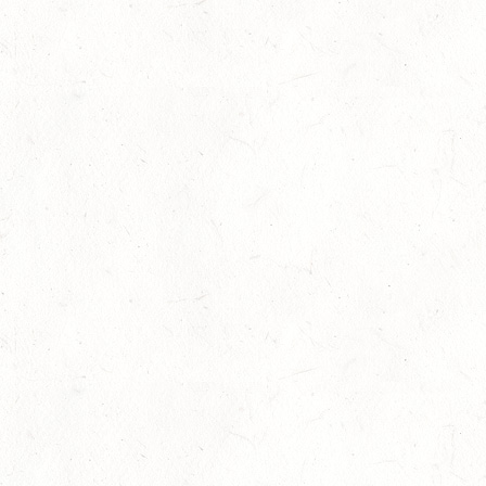
VERANSTALTUNG FÄLLT AUS
AUG
NASTÄTTEN
SM**
29
SCHWEGENHEIM
AUG
SM*
29
HERXHEIM - VOLTI
AUG
PFALZMEISTERSCHAFTEN VOLTIGIEREN
29
RODENBACH / HALLE - BV-REITEN
AUG
29
HALLGARTEN DISTANZRITT - "NORD-PFALZ-
DISTANZ"
AUG
30
DACHSENHAUSEN / BV-REITEN
AUG
SEPTEMBER