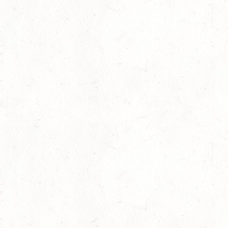
DL - MIT QUALIFIKATION ZUM AL SHIRA’AA
BUNDESCHAMPIONAT DRESSURPONYS
08
KATZWEILER
AUG
DM*/SA
08
SCHWEICH
AUG
DL/SA
08
HEIMKIRCHEN / WED
AUG
14
NIEDERNEISEN
AUG
DE/SS*
14
WOMRATH/HUNSRÜCK, BERITTFÜHRER-LEHRGANG
TEIL I
AUG
15
ZWEIBRÜCKEN - RENNWIESE - FAHREN - PFS
WESTPFALZ - MIT LANDESMEISTERSCHAFTEN
AUG
FAHREN EINSPÄNNER RHEINLAND-PFALZ
KL. M