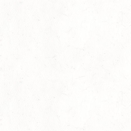
06
LÖLLBACH / O-RITT
SEP
10
ZEISKAM
SEP
DS**/SS*** - DEUTSCHE JUGENDMEISTERSCHAFT
DRESSUR/SPRINGEN
11
ALSENBORN
SEP
DS*/SM*
11
OSBURG / BV-REITEN
SEP
11
WITTLICH
SEP
SS*
12
EMMELSHAUSEN - ST. GOAR WERLAU / O-RITT
SEP
12
IDAR-OBERSTEIN / BV-REITEN
SEP