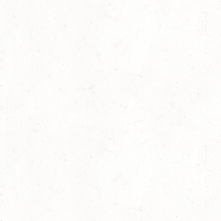
22
MAYEN-GEISBÜSCHHOF
AUG
SM**
22
VERANSTALTUNG FÄLLT AUS
AUG
ASBACH / FAHREN
23
MARIENRACHDORF / BV-REITEN
AUG
28
MAINZ-BRETZENHEIM - GROSSER PREIS VON R
HEINLAND-PFALZ DRESSUR
AUG
DS***
28
KATZENELNBOGEN - BV-FAHREN - MIT
LANDESMEISTERSCHAFTEN FAHREN JUGEND
AUG
29
VERANSTALTUNG FÄLLT AUS
AUG
BOPPARD GRAPPENHOF
DE/SE MIT GELÄNDE BIS KL. A
29