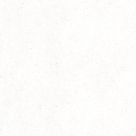
SEP
FAHREN KL. A 1+2-SPÄNNER
26
MONTABAUR-HORRESSEN
SEP
DM*/SM*
26
QUEIDERSBACH
SEP
DM*/SL
OKTOBER
03
JUGENHEIM / BV-REITEN
OKT
03
ROCKENHAUSEN / BV-REITEN
OKT
03
KURTSCHEID / BV-REITEN
OKT
03
WEISENHEIM AM SAND
OKT
SL