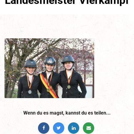
Landesmeister Vierkampf
Wenn du es magst, kannst du es teilen...