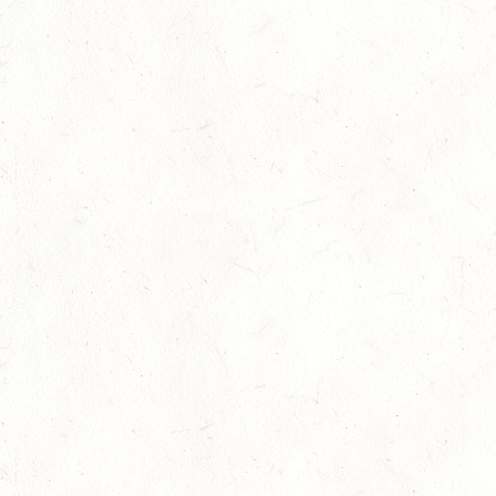
BOPPARD GRAPPENHOF
DE/SE MIT GELÄNDE BIS KL. A
29
VERANSTALTUNG FÄLLT AUS
AUG
NASTÄTTEN
SM**
29
SCHWEGENHEIM
AUG
SM*
29
HERXHEIM - VOLTI
AUG
PFALZMEISTERSCHAFTEN VOLTIGIEREN
29
RODENBACH / HALLE - BV-REITEN
AUG
29
HALLGARTEN DISTANZRITT - "NORD-PFALZ-
DISTANZ"
AUG
30
DACHSENHAUSEN / BV-REITEN
AUG