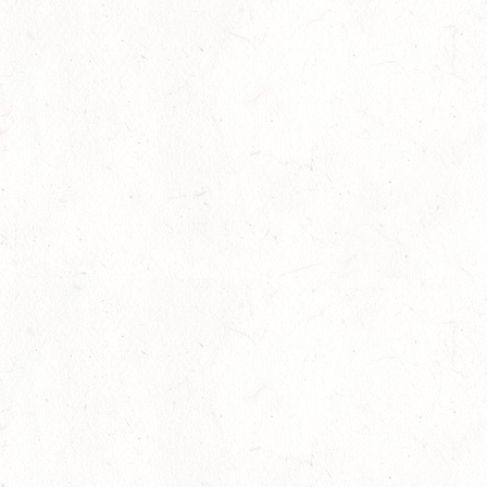
13
Slider
-
Sport
-
Vielseitigkeit
Juli
Bestandene Trainer C-Prüfung
13
Ausbildung
-
Slider
Juli
AUGUST
06
MONTABAUR-HORRESSEN
AUG
SS*
07
HÖRINGEN / O-RITT
AUG
07
MAINZ-EBERSHEIM
AUG
DS**/SM*