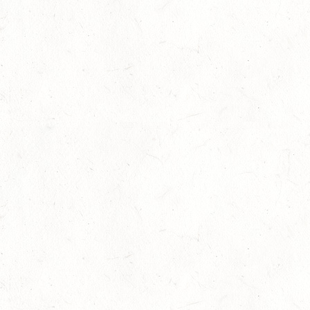
15
ZWEIBRÜCKEN - RENNWIESE - FAHREN - PFS
WESTPFALZ - MIT LANDESMEISTERSCHAFTEN
AUG
FAHREN EINSPÄNNER RHEINLAND-PFALZ
KL. M
15
BITBURG-MÖTSCH
AUG
SM**
15
WALDMOHR
AUG
DM*/SL
15
MAYEN-GEISBÜSCHHOF
AUG
DS**
15
VERANSTALTUNG FÄLLT AUS
AUG
ASBACH / BV-REITEN
15
(VDD) ROTH "DON QUIJOTE" - DISTANZRITT
AUG
15