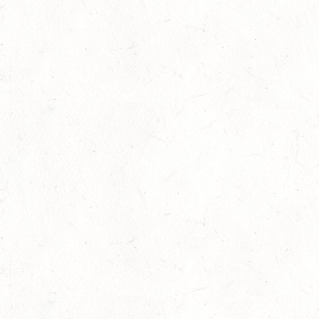
TRAINERASSISTENT IM REITSPORT IN ELSOFF, HOF
KREMPEL
24
VERANSTALTUNG FÄLLT AUS
OKT
TRIER - HOFGUT MONAISE / HALLE
SM*
25
MAYEN, THOMASHOF / BV-REITEN
OKT
26
PIRMASENS-WINDSBERG, LEHRGANG ZUR EQ
BODENARBEIT
OKT
© Designed by
myApp24 GmbH, Bad Kreuznach