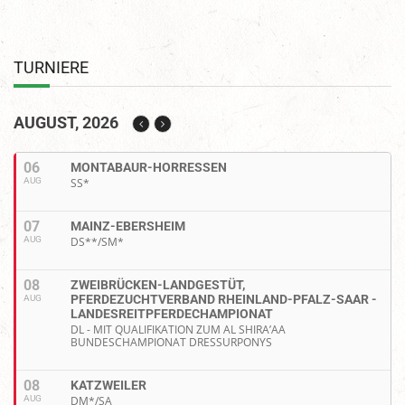
TURNIERE
AUGUST, 2026
06
MONTABAUR-HORRESSEN
AUG
SS*
07
MAINZ-EBERSHEIM
AUG
DS**/SM*
08
ZWEIBRÜCKEN-LANDGESTÜT,
PFERDEZUCHTVERBAND RHEINLAND-PFALZ-SAAR -
AUG
LANDESREITPFERDECHAMPIONAT
DL - MIT QUALIFIKATION ZUM AL SHIRA’AA
BUNDESCHAMPIONAT DRESSURPONYS
08
KATZWEILER
AUG
DM*/SA