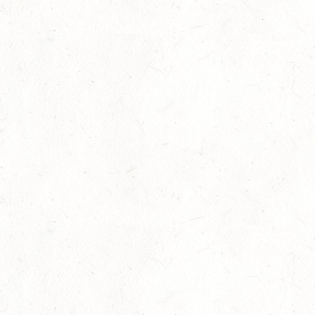
10
NEUHOFEN / HALLE
OKT
DL/SL
16
NEUWIED / HALLE
OKT
SS**
17
HUNGENROTH / BV REITEN
OKT
23
ZWEIBRÜCKEN / VOLTIGIEREN
OKT
DEUTSCHER VOLTIGIERPOKAL M-TEAMS UND DOPPEL
24
NEUWIED / HALLE
OKT
SM** - SICHTUNG FÜR DAS
BUNDESNACHWUCHSCHAMPIONAT DER SPRINGREITER
24
MIESAU
OKT
24
VORBEREITUNGSTAG ZUM
NACHWUCHSTRAINERASSISTENT REITEN UND
OKT