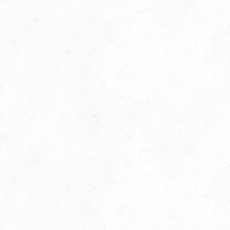
Landeschampionat der Mannschaften 2022
fällt nochmals aus
Coronavirus – Auswirkungen auf den
Pferdesport in Rheinland-Pfalz UPDATE
01.04.