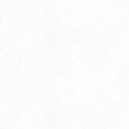
12
IDAR-OBERSTEIN / BV-REITEN
SEP
12
HASSLOCH-PFALZMÜHLE / REITANLAGE BLAUL
SEP
DM*/SM*
12
MAYEN, THOMASHOF
SEP
DS**/SE
12
LEIENKAUL - RFV DAUN - VOLTI
SEP
13
WISSEN / BV-REITEN
SEP
13
WEISEL - REITANLAGE MAGDALENENHOF / BV-
REITEN
SEP
13
NEUHOFEN - FAHREN
SEP