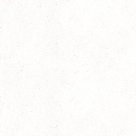
03
WEISENHEIM AM SAND
OKT
SL
03
ZEISKAM / LANDESSCHLEPPJAGD
OKT
03
BAD EMS - VOLTI
OKT
VERBANDSMEISTERSCHAFTEN RHEINLAND-NASSAU
04
WEISENHEIM AM SAND / BV-REITEN - PFÄLZER
PFERDEFEST
OKT
09
KURTSCHEID / HALLE
OKT
SS*
10
VERANSTALTUNG FÄLLT AUS
OKT
WORMS-PFEDDERSHEIM / REITSPORTANLAGE
WITTEMER
SM**