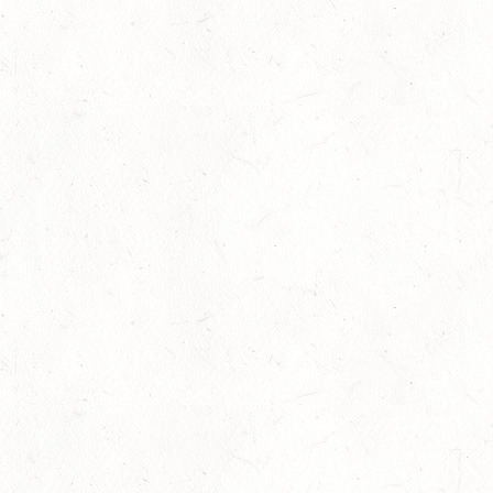
22
MAINZ-LAUBENHEIM
AUG
DS*
22
MAYEN-GEISBÜSCHHOF
AUG
SM**
22
VERANSTALTUNG FÄLLT AUS
AUG
ASBACH / FAHREN
23
MARIENRACHDORF / BV-REITEN
AUG
28
MAINZ-BRETZENHEIM - GROSSER PREIS VON R
HEINLAND-PFALZ DRESSUR
AUG
DS***
28
KATZENELNBOGEN - BV-FAHREN - MIT
LANDESMEISTERSCHAFTEN FAHREN JUGEND
AUG
29
VERANSTALTUNG FÄLLT AUS
AUG