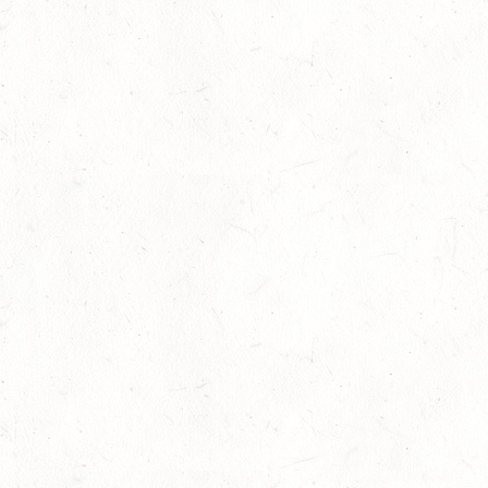
Internationales Starterfeld
29
Großer Preis
-
Slider
-
Sport
-
Springen
Juli
LM Springen: Zu Gast in Andernach
27
Slider
-
Sport
-
Springen
Juli
Britt Roth wird Deutsche U25-Meisterin
27
Slider
-
Sport
-
Springen
Juli
Viermal Edelmetall
24
Dressur
-
Jugendnews
-
Slider
-
Sport
Juli
LM Vielseitigkeit: Abschied von Kaisersesch