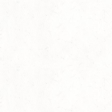
VERANSTALTUNG FÄLLT AUS
AUG
ASBACH / BV-FAHREN
16
BODENHEIM
AUG
DS*/SM**
21
KÄSHOFEN / GESTÜT ETZENBACHER MÜHLE
AUG
DL/SM*
21
DARSCHEID DISTANZRITT - 4. ALFBACHTAL DISTANZ
AUG
21
MAINZ-BRETZENHEIM
AUG
SS*
22
KURTSCHEID - VOLTI
AUG
MIT BASISCHAMPIONAT
22
BAD MARIENBERG
AUG
SS*