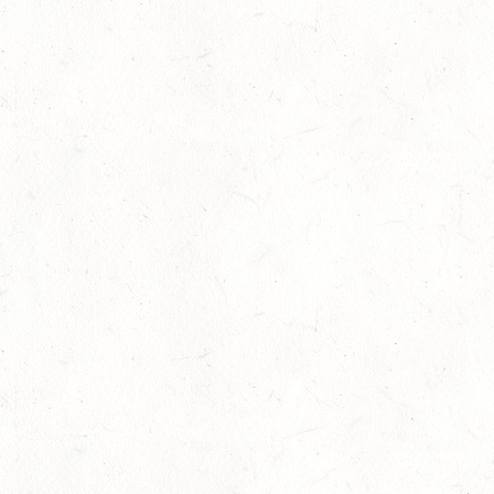
SEP
26
MAINZ-GONSENHEIM - FAHREN
SEP
FAHREN KL. A 1+2-SPÄNNER
26
MONTABAUR-HORRESSEN
SEP
DM*/SM*
26
QUEIDERSBACH
SEP
DM*/SL
OKTOBER
03
JUGENHEIM / BV-REITEN
OKT
03
ROCKENHAUSEN / BV-REITEN
OKT
03
KURTSCHEID / BV-REITEN
OKT