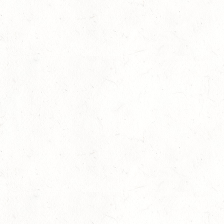
05
TRIER-PELLINGEN
SEP
DS*
06
LÖLLBACH / O-RITT
SEP
10
ZEISKAM
SEP
DS**/SS*** - DEUTSCHE JUGENDMEISTERSCHAFT
DRESSUR/SPRINGEN
11
ALSENBORN
SEP
DS*/SM*
11
OSBURG / BV-REITEN
SEP
11
WITTLICH
SEP
SS*
12
EMMELSHAUSEN - ST. GOAR WERLAU / O-RITT
SEP