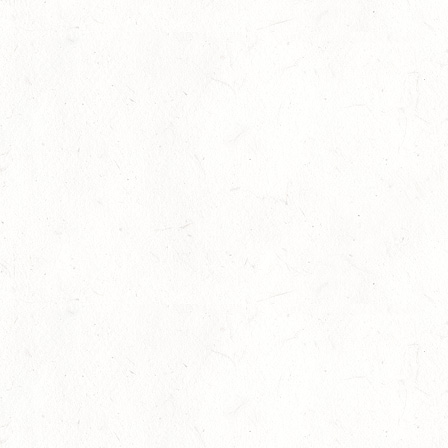
1+2-SPÄNNER
13
BIRKENFELD / O-RITT
SEP
VERBANDSMEISTERSCHAFTEN BREITENSPORT RHEINLAND-
NASSAU
19
BAD MARIENBERG
SEP
DS***
19
LEMBERG DISTANZRITT - "ABENTEUER PFAELZER
WALD"
SEP
20
LUDWIGSHAFEN / BV-VOLTI
SEP
20
KLEINBUNDENBACH / O-RITT
SEP
20
THALEISCHWEILER-FRÖSCHEN / O-RITT
SEP
26
AFTHOLDERBACH / BV-REITEN