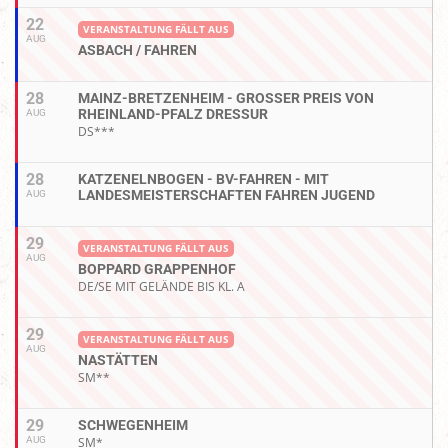
22
VERANSTALTUNG FÄLLT AUS
AUG
ASBACH / FAHREN
28
MAINZ-BRETZENHEIM - GROSSER PREIS VON R
HEINLAND-PFALZ DRESSUR
AUG
DS***
28
KATZENELNBOGEN - BV-FAHREN - MIT
LANDESMEISTERSCHAFTEN FAHREN JUGEND
AUG
29
VERANSTALTUNG FÄLLT AUS
AUG
BOPPARD GRAPPENHOF
DE/SE MIT GELÄNDE BIS KL. A
29
VERANSTALTUNG FÄLLT AUS
AUG
NASTÄTTEN
SM**
29
SCHWEGENHEIM
AUG
SM*