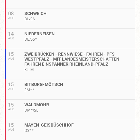
08
SCHWEICH
AUG
DL/SA
14
NIEDERNEISEN
AUG
DE/SS*
15
ZWEIBRÜCKEN - RENNWIESE - FAHREN - PFS
WESTPFALZ - MIT LANDESMEISTERSCHAFTEN
AUG
FAHREN EINSPÄNNER RHEINLAND-PFALZ
KL. M
15
BITBURG-MÖTSCH
AUG
SM**
15
WALDMOHR
AUG
DM*/SL
15
MAYEN-GEISBÜSCHHOF
AUG
DS**