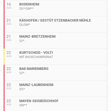
16
BODENHEIM
AUG
DS*/SM**
21
KÄSHOFEN / GESTÜT ETZENBACHER MÜHLE
AUG
DL/SM*
21
MAINZ-BRETZENHEIM
AUG
SS*
22
KURTSCHEID - VOLTI
AUG
MIT BASISCHAMPIONAT
22
BAD MARIENBERG
AUG
SS*
22
MAINZ-LAUBENHEIM
AUG
DS*
22
MAYEN-GEISBÜSCHHOF
AUG
SM**