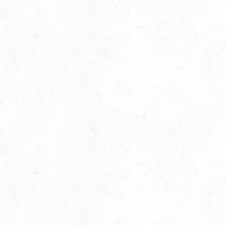
Auf Rang vier gefahren
05
Fahren
-
Jugendnews
-
Slider
-
Sport
Aug.
In den Top Ten
05
Jugendnews
-
Slider
-
Sport
-
Vielseitigkeit
Aug.
Bronzemedaille für Lara Veth
05
Slider
-
Sport
-
Voltigieren
Aug.
Goldenes Reitabzeichen für Maité Colling
29
Dressur
-
Slider
-
Sport
-
Springen
Juli