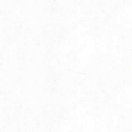
08
ZWEIBRÜCKEN-LANDGESTÜT,
PFERDEZUCHTVERBAND RHEINLAND-PFALZ-SAAR -
AUG
LANDESREITPFERDECHAMPIONAT
DL - MIT QUALIFIKATION ZUM AL SHIRA’AA
BUNDESCHAMPIONAT DRESSURPONYS
08
KATZWEILER
AUG
DM*/SA
08
SCHWEICH
AUG
DL/SA
08
HEIMKIRCHEN / WED
AUG
14
NIEDERNEISEN
AUG
DE/SS*
14
WOMRATH/HUNSRÜCK, BERITTFÜHRER-LEHRGANG
TEIL I
AUG