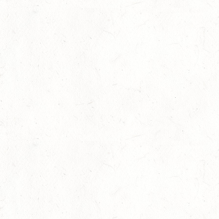
SEPTEMBER
04
MAYEN, THOMASHOF
SEP
SS*
04
FUSSGÖNHEIM
SEP
DS*/SS* - PFALZMEISTERSCHAFTEN
04
WOMRATH/HUNSRÜCK, BERITTFÜHRER-LEHRGANG
TEIL II
SEP
05
KATZENELNBOGEN - VOLTI-BV
SEP
05
VERANSTALTUNG FÄLLT AUS
SEP
GEROLSTEIN / BV-REITEN
WBO REITEN
05
LANGENSCHEID
SEP
DM*/SM*