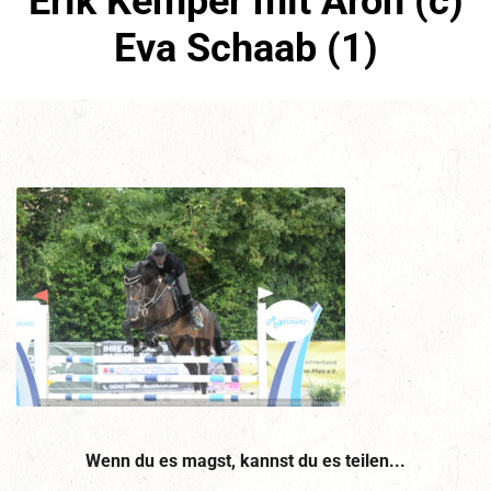
Erik Kemper mit Aron (c)
Eva Schaab (1)
Wenn du es magst, kannst du es teilen...