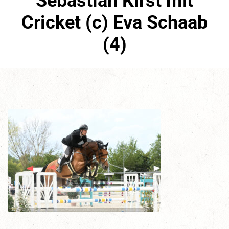
Sebastian Kirst mit
Cricket (c) Eva Schaab
(4)