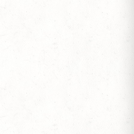
ESREITPFERDECHAMPIONAT
N ZUM AL SHIRA’AA BUNDESCHAMPIONAT DRESSURPONYS
 BERITTFÜHRER-LEHRGANG TEIL I
IESE - FAHREN - PFS WESTPFALZ - MIT
FTEN FAHREN EINSPÄNNER RHEINLAND-PFALZ