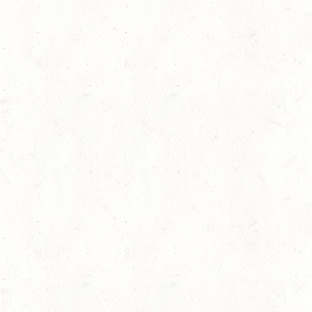
PFALZ-SAAR - LAND
AUG
DL - MIT QUALIFIKATIO
08
KATZWEILER
AUG
DM*/SA
lling
08
SCHWEICH
AUG
DL/SA
08
HEIMKIRCHEN / WED
AUG
14
NIEDERNEISEN
AUG
DE/SS*
14
WOMRATH/HUNSRÜCK,
AUG
15
ZWEIBRÜCKEN - RENNW
LANDESMEISTERSCHA
AUG
KL. M
rin