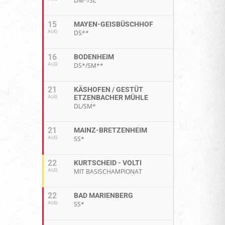
DM*/SL
15
MAYEN-GEISBÜSCHHOF
AUG
DS**
16
BODENHEIM
AUG
DS*/SM**
21
KÄSHOFEN / GESTÜT
ETZENBACHER MÜHLE
AUG
DL/SM*
21
MAINZ-BRETZENHEIM
AUG
SS*
22
KURTSCHEID - VOLTI
AUG
MIT BASISCHAMPIONAT
22
BAD MARIENBERG
AUG
SS*