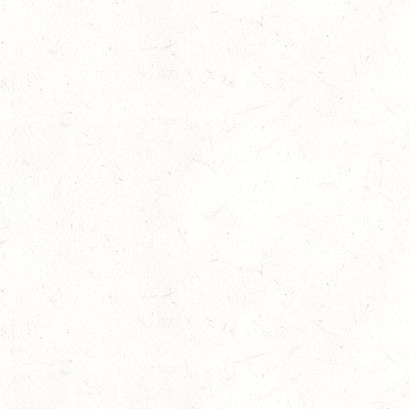
Bronzemedaille für Lara Veth
05
Slider
-
Sport
-
Voltigieren
Aug.
Goldenes Reitabzeichen für Maité Co
29
Dressur
-
Slider
-
Sport
-
Springen
Juli
Internationales Starterfeld
29
Großer Preis
-
Slider
-
Sport
-
Springen
Juli
LM Springen: Zu Gast in Andernach
27
Slider
-
Sport
-
Springen
Juli
Britt Roth wird Deutsche U25-Meiste