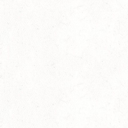
Auf Rang vier gefahren
05
Fahren
-
Jugendnews
-
Slider
-
Sport
Aug.
In den Top Ten
05
Jugendnews
-
Slider
-
Sport
-
Vielseiti
Aug.