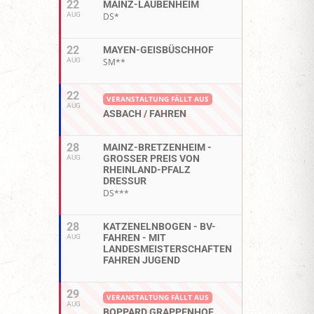
22
MAINZ-LAUBENHEIM
AUG
DS*
22
MAYEN-GEISBÜSCHHOF
AUG
SM**
22
VERANSTALTUNG FÄLLT AUS
AUG
ASBACH / FAHREN
28
MAINZ-BRETZENHEIM -
GROSSER PREIS VON R
AUG
HEINLAND-PFALZ D
RESSUR
DS***
28
KATZENELNBOGEN - BV-
FAHREN - MIT
AUG
LANDESMEISTERSCHAFTEN
FAHREN JUGEND
29
VERANSTALTUNG FÄLLT AUS
AUG
BOPPARD GRAPPENHOF