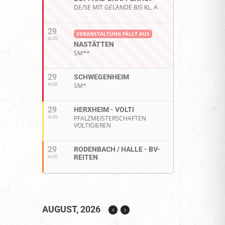
DE/SE MIT GELÄNDE BIS KL. A
29
VERANSTALTUNG FÄLLT AUS
AUG
NASTÄTTEN
SM**
29
SCHWEGENHEIM
AUG
SM*
29
HERXHEIM - VOLTI
AUG
PFALZMEISTERSCHAFTEN
VOLTIGIEREN
29
RODENBACH / HALLE - BV-
REITEN
AUG
AUGUST, 2026