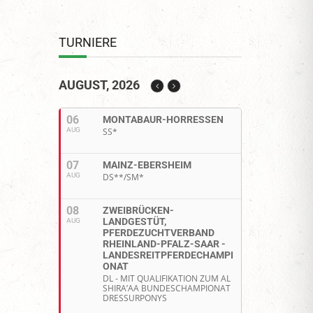
TURNIERE
AUGUST, 2026
06
MONTABAUR-HORRESSEN
AUG
SS*
07
MAINZ-EBERSHEIM
AUG
DS**/SM*
08
ZWEIBRÜCKEN-
LANDGESTÜT,
AUG
PFERDEZUCHTVERBAND
RHEINLAND-PFALZ-SAAR -
LANDESREITPFERDECHAMPI
ONAT
DL - MIT QUALIFIKATION ZUM AL
SHIRA’AA BUNDESCHAMPIONAT
DRESSURPONYS