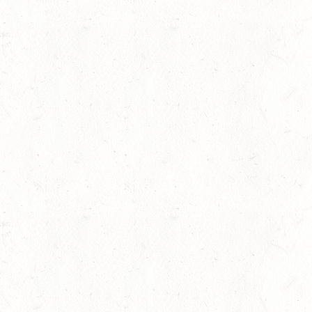
AUGUST
06
MONTABAUR-HORRES
AUG
SS*
07
HÖRINGEN / O-RITT
AUG
07
MAINZ-EBERSHEIM
AUG
DS**/SM*
gkeit
08
ZWEIBRÜCKEN-LANDG