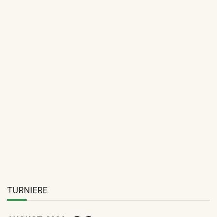
Schmidt siegt in Framersheim
TURNIERE