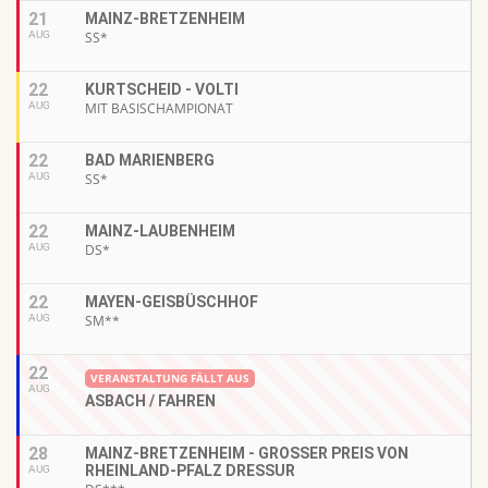
21
MAINZ-BRETZENHEIM
AUG
SS*
22
KURTSCHEID - VOLTI
AUG
MIT BASISCHAMPIONAT
22
BAD MARIENBERG
AUG
SS*
22
MAINZ-LAUBENHEIM
AUG
DS*
22
MAYEN-GEISBÜSCHHOF
AUG
SM**
22
VERANSTALTUNG FÄLLT AUS
AUG
ASBACH / FAHREN
28
MAINZ-BRETZENHEIM - GROSSER PREIS VON R
HEINLAND-PFALZ DRESSUR
AUG