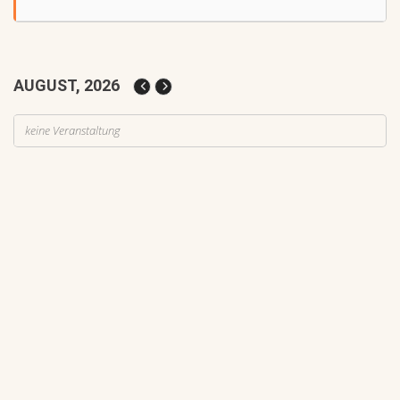
AUGUST, 2026
keine Veranstaltung
Auf Rang vier gefahren
05
Fahren
-
Jugendnews
-
Slider
-
Sport