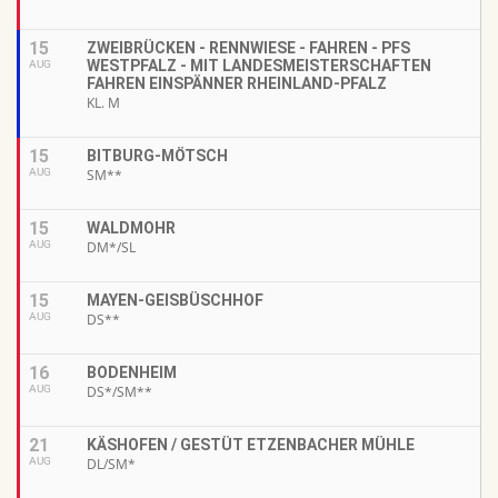
15
ZWEIBRÜCKEN - RENNWIESE - FAHREN - PFS
WESTPFALZ - MIT LANDESMEISTERSCHAFTEN
AUG
FAHREN EINSPÄNNER RHEINLAND-PFALZ
KL. M
15
BITBURG-MÖTSCH
AUG
SM**
15
WALDMOHR
AUG
DM*/SL
15
MAYEN-GEISBÜSCHHOF
AUG
DS**
16
BODENHEIM
AUG
DS*/SM**
21
KÄSHOFEN / GESTÜT ETZENBACHER MÜHLE
AUG
DL/SM*