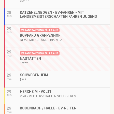
DS***
28
KATZENELNBOGEN - BV-FAHREN - MIT
LANDESMEISTERSCHAFTEN FAHREN JUGEND
AUG
29
VERANSTALTUNG FÄLLT AUS
AUG
BOPPARD GRAPPENHOF
DE/SE MIT GELÄNDE BIS KL. A
29
VERANSTALTUNG FÄLLT AUS
AUG
NASTÄTTEN
SM**
29
SCHWEGENHEIM
AUG
SM*
29
HERXHEIM - VOLTI
AUG
PFALZMEISTERSCHAFTEN VOLTIGIEREN
29
RODENBACH / HALLE - BV-REITEN
AUG