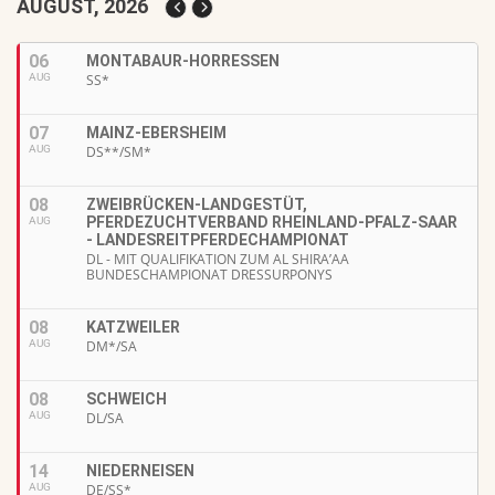
AUGUST, 2026
06
MONTABAUR-HORRESSEN
AUG
SS*
07
MAINZ-EBERSHEIM
AUG
DS**/SM*
08
ZWEIBRÜCKEN-LANDGESTÜT,
PFERDEZUCHTVERBAND RHEINLAND-PFALZ-SAAR
AUG
- LANDESREITPFERDECHAMPIONAT
DL - MIT QUALIFIKATION ZUM AL SHIRA’AA
BUNDESCHAMPIONAT DRESSURPONYS
08
KATZWEILER
AUG
DM*/SA
08
SCHWEICH
AUG
DL/SA
14
NIEDERNEISEN
AUG
DE/SS*