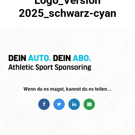
Logo_Version
2025_schwarz-cyan
Wenn du es magst, kannst du es teilen...