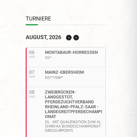
TURNIERE
AUGUST, 2026
06
MONTABAUR-HORRESSEN
AUG
SS*
07
MAINZ-EBERSHEIM
AUG
DS**/SM*
08
ZWEIBRÜCKEN-
LANDGESTÜT,
AUG
PFERDEZUCHTVERBAND
RHEINLAND-PFALZ-SAAR -
LANDESREITPFERDECHAMPI
ONAT
DL - MIT QUALIFIKATION ZUM AL
SHIRA’AA BUNDESCHAMPIONAT
DRESSURPONYS