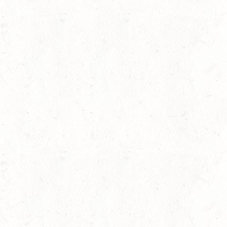
AUGUST
06
MONTABAUR-HORRES
AUG
SS*
07
MAINZ-EBERSHEIM
AUG
DS**/SM*
08
ZWEIBRÜCKEN-LANDG
PFALZ-SAAR - LAND
AUG
gkeit
DL - MIT QUALIFIKATIO