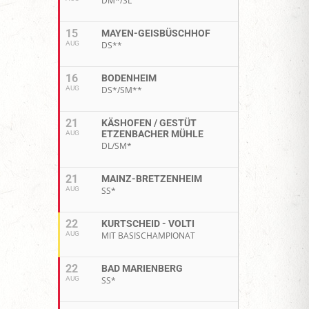
DM*/SL
15
MAYEN-GEISBÜSCHHOF
AUG
DS**
16
BODENHEIM
AUG
DS*/SM**
21
KÄSHOFEN / GESTÜT
ETZENBACHER MÜHLE
AUG
DL/SM*
21
MAINZ-BRETZENHEIM
AUG
SS*
22
KURTSCHEID - VOLTI
AUG
MIT BASISCHAMPIONAT
22
BAD MARIENBERG
AUG
SS*