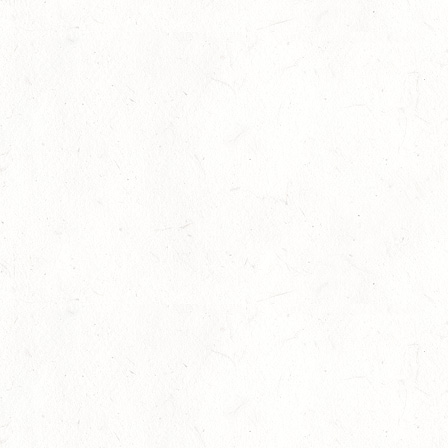
Auf Rang vier gefahren
05
Fahren
-
Jugendnews
-
Slider
-
Sport
Aug.
In den Top Ten
05
Jugendnews
-
Slider
-
Sport
-
Vielseiti
Aug.