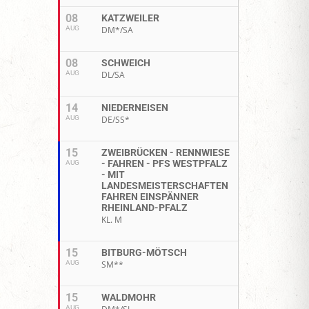
08
KATZWEILER
AUG
DM*/SA
08
SCHWEICH
AUG
DL/SA
14
NIEDERNEISEN
AUG
DE/SS*
15
ZWEIBRÜCKEN - RENNWIESE
- FAHREN - PFS WESTPFALZ
AUG
- MIT
LANDESMEISTERSCHAFTEN
FAHREN EINSPÄNNER
RHEINLAND-PFALZ
KL. M
15
BITBURG-MÖTSCH
AUG
SM**
15
WALDMOHR
AUG