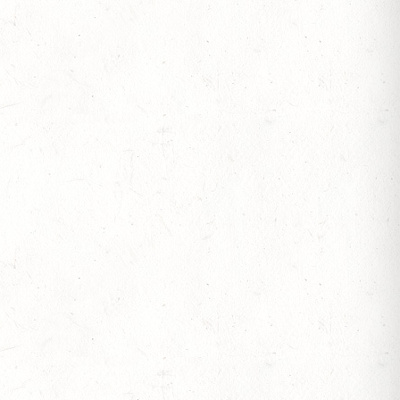
 BERITTFÜHRER-LEHRGANG TEIL I
IESE - FAHREN - PFS WESTPFALZ - MIT
FTEN FAHREN EINSPÄNNER RHEINLAND-PFALZ