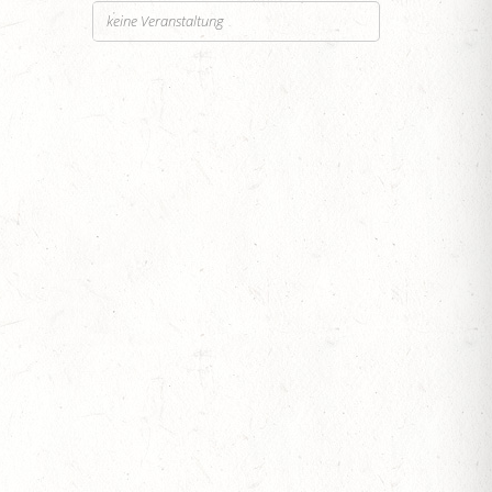
keine Veranstaltung
SEN
ESTÜT, PFERDEZUCHTVERBAND RHEINLAND-
ESREITPFERDECHAMPIONAT
N ZUM AL SHIRA’AA BUNDESCHAMPIONAT DRESSURPONYS