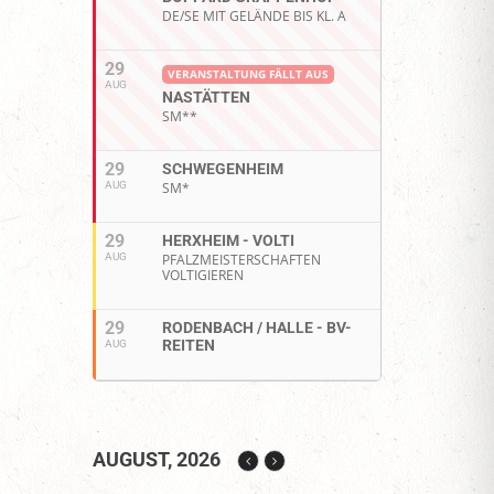
DE/SE MIT GELÄNDE BIS KL. A
29
VERANSTALTUNG FÄLLT AUS
AUG
NASTÄTTEN
SM**
29
SCHWEGENHEIM
AUG
SM*
29
HERXHEIM - VOLTI
AUG
PFALZMEISTERSCHAFTEN
VOLTIGIEREN
29
RODENBACH / HALLE - BV-
REITEN
AUG
AUGUST, 2026