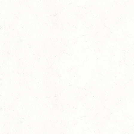
Bronzemedaille für Lara Veth
05
Slider
-
Sport
-
Voltigieren
Aug.
Goldenes Reitabzeichen für Maité Co
29
Dressur
-
Slider
-
Sport
-
Springen
Juli
Internationales Starterfeld
29
Großer Preis
-
Slider
-
Sport
-
Springen
Juli
LM Springen: Zu Gast in Andernach
27
Slider
-
Sport
-
Springen
Juli
Britt Roth wird Deutsche U25-Meiste