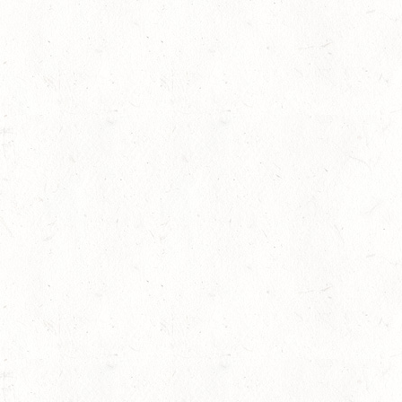
08
KATZWEILER
AUG
DM*/SA
08
SCHWEICH
AUG
DL/SA
lling
08
HEIMKIRCHEN / WED
AUG
14
NIEDERNEISEN
AUG
DE/SS*
14
WOMRATH/HUNSRÜCK,
AUG
15
ZWEIBRÜCKEN - RENNW
LANDESMEISTERSCHA
AUG
KL. M
15
BITBURG-MÖTSCH
AUG
SM**
rin