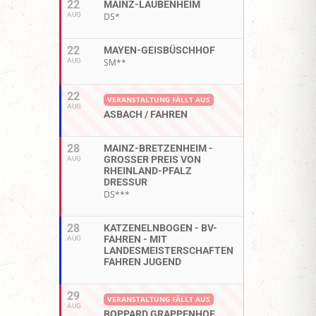
22
MAINZ-LAUBENHEIM
AUG
DS*
22
MAYEN-GEISBÜSCHHOF
AUG
SM**
22
VERANSTALTUNG FÄLLT AUS
AUG
ASBACH / FAHREN
28
MAINZ-BRETZENHEIM -
GROSSER PREIS VON R
AUG
HEINLAND-PFALZ D
RESSUR
DS***
28
KATZENELNBOGEN - BV-
FAHREN - MIT
AUG
LANDESMEISTERSCHAFTEN
FAHREN JUGEND
29
VERANSTALTUNG FÄLLT AUS
AUG
BOPPARD GRAPPENHOF