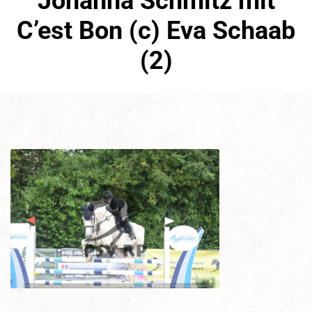
Johanna Schmitz mit
C’est Bon (c) Eva Schaab
(2)