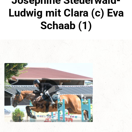
Josephine Steuerwald-
Ludwig mit Clara (c) Eva
Schaab (1)