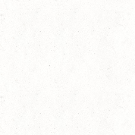
23
MARIENRACHDORF / B
AUG
28
MAINZ-BRETZENHEIM 
RESSUR
AUG
DS***
28
KATZENELNBOGEN - B
FAHREN JUGEND
AUG
29
VERANSTALTUNG FÄLLT AU
AUG
BOPPARD GRAPPENH
DE/SE MIT GELÄNDE BIS K
29
VERANSTALTUNG FÄLLT AU
AUG
NASTÄTTEN
SM**
29
SCHWEGENHEIM
AUG
SM*