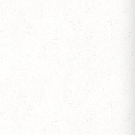
OF
S
JOTE" - DISTANZRITT
S
 ETZENBACHER MÜHLE
TT - 4. ALFBACHTAL DISTANZ