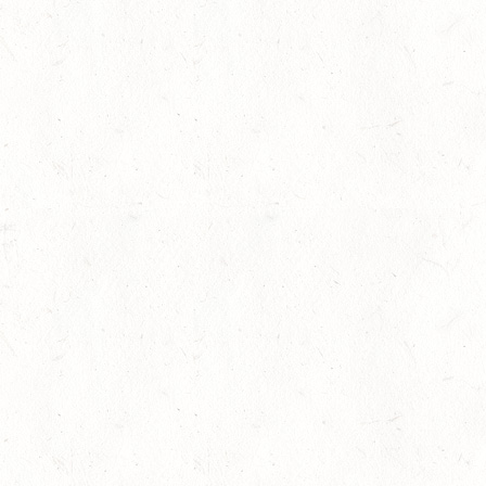
AUGUST
06
MONTABAUR-HORRES
AUG
SS*
07
HÖRINGEN / O-RITT
AUG
07
MAINZ-EBERSHEIM
AUG
DS**/SM*
gkeit
08
ZWEIBRÜCKEN-LANDG
PFALZ-SAAR - LAND
AUG
DL - MIT QUALIFIKATIO
08
KATZWEILER
AUG
DM*/SA