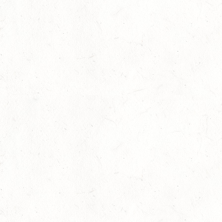
Auf Rang vier gefahren
05
Fahren
-
Jugendnews
-
Slider
-
Sport
Aug.
In den Top Ten
05
Jugendnews
-
Slider
-
Sport
-
Vielseiti
Aug.
Bronzemedaille für Lara Veth
05
Slider
-
Sport
-
Voltigieren
Aug.