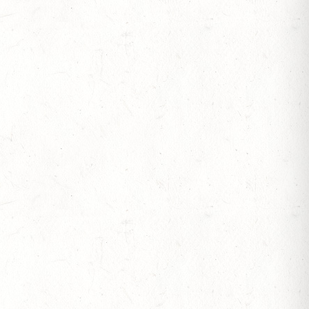
V-REITEN
- GROSSER PREIS VON RHEINLAND-PFALZ D
V-FAHREN - MIT LANDESMEISTERSCHAFTEN
S
OF
L. A
S