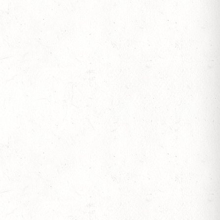
VOLTIGIEREN
 BV-REITEN
RITT - "NORD-PFALZ-DISTANZ"
-REITEN
RSCHAFTEN
BERITTFÜHRER-LEHRGANG TEIL II