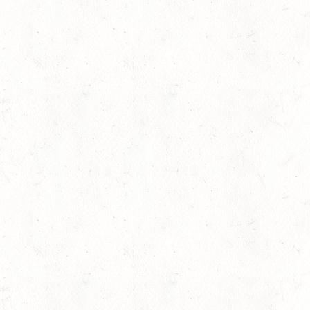
29
HERXHEIM - VOLTI
AUG
PFALZMEISTERSCHAFTEN 
29
RODENBACH / HALLE -
AUG
29
HALLGARTEN DISTANZ
AUG
30
DACHSENHAUSEN / BV
AUG
SEPTEMBER
04
MAYEN, THOMASHOF
SEP
SS*
04
FUSSGÖNHEIM
SEP
DS*/SS* - PFALZMEISTE
04
WOMRATH/HUNSRÜCK, 