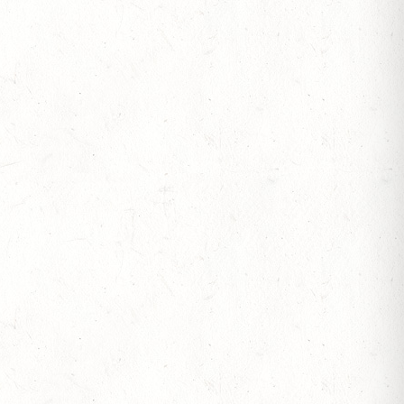
SEN
ESTÜT, PFERDEZUCHTVERBAND RHEINLAND-
ESREITPFERDECHAMPIONAT
N ZUM AL SHIRA’AA BUNDESCHAMPIONAT DRESSURPONYS