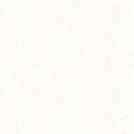
lling
08
SCHWEICH
AUG
DL/SA
08
HEIMKIRCHEN / WED
AUG
14
NIEDERNEISEN
AUG
DE/SS*
14
WOMRATH/HUNSRÜCK,
AUG
15
ZWEIBRÜCKEN - RENNW
LANDESMEISTERSCHA
AUG
KL. M
rin
15
BITBURG-MÖTSCH
AUG
SM**
15
WALDMOHR
AUG
DM*/SL