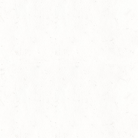
AUG
21
MAINZ-BRETZENHEIM
AUG
SS*
22
KURTSCHEID - VOLTI
AUG
MIT BASISCHAMPIONAT
22
BAD MARIENBERG
AUG
SS*
22
MAINZ-LAUBENHEIM
AUG
DS*
22
MAYEN-GEISBÜSCHH
AUG
SM**
22
VERANSTALTUNG FÄLLT AU
AUG
ASBACH / FAHREN