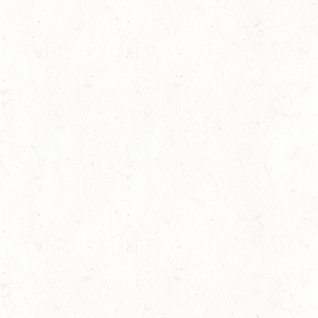
15
MAYEN-GEISBÜSCHH
AUG
DS**
sersesch
15
VERANSTALTUNG FÄLLT AU
AUG
ASBACH / BV-REITEN
15
(VDD) ROTH "DON QUI
AUG
15
VERANSTALTUNG FÄLLT AU
AUG
ASBACH / BV-FAHREN
16
BODENHEIM
AUG
DS*/SM**
21
KÄSHOFEN / GESTÜT
AUG
DL/SM*
21
DARSCHEID DISTANZRI