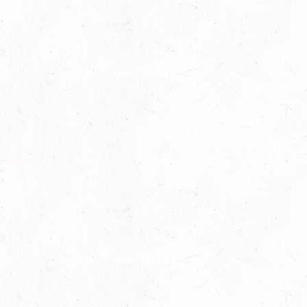
Juli
LM Vielseitigkeit: Abschied von Kai
13
Slider
-
Sport
-
Vielseitigkeit
Juli
Bestandene Trainer C-Prüfung
13
Ausbildung
-
Slider
Juli