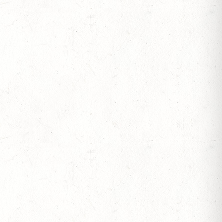
 BERITTFÜHRER-LEHRGANG TEIL I
IESE - FAHREN - PFS WESTPFALZ - MIT
FTEN FAHREN EINSPÄNNER RHEINLAND-PFALZ