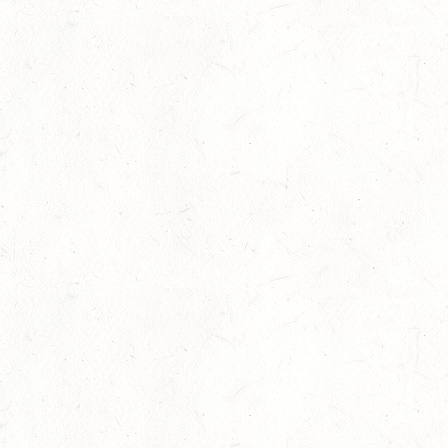
Goldenes Reitabzeichen für Maité Co
29
Dressur
-
Slider
-
Sport
-
Springen
Juli
Internationales Starterfeld
29
Großer Preis
-
Slider
-
Sport
-
Springen
Juli
LM Springen: Zu Gast in Andernach
27
Slider
-
Sport
-
Springen
Juli
Britt Roth wird Deutsche U25-Meiste
27
Slider
-
Sport
-
Springen
Juli
Viermal Edelmetall
24
Dressur
-
Jugendnews
-
Slider
-
Sport