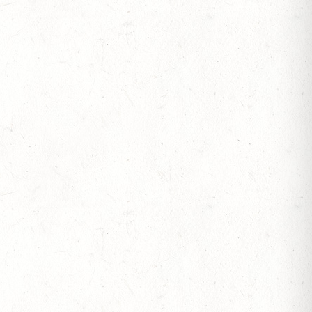
 BERITTFÜHRER-LEHRGANG TEIL I
IESE - FAHREN - PFS WESTPFALZ - MIT
FTEN FAHREN EINSPÄNNER RHEINLAND-PFALZ