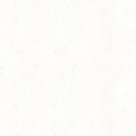
21
DARSCHEID DISTANZRI
AUG
21
MAINZ-BRETZENHEIM
AUG
SS*
22
KURTSCHEID - VOLTI
AUG
MIT BASISCHAMPIONAT
22
BAD MARIENBERG
AUG
SS*
22
MAINZ-LAUBENHEIM
AUG
DS*
22
MAYEN-GEISBÜSCHH
AUG
SM**
22
VERANSTALTUNG FÄLLT AU
AUG
ASBACH / FAHREN