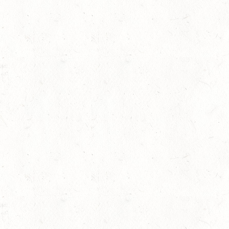
15
WALDMOHR
AUG
DM*/SL
15
MAYEN-GEISBÜSCHH
AUG
DS**
15
VERANSTALTUNG FÄLLT AU
AUG
ASBACH / BV-REITEN
sersesch
15
(VDD) ROTH "DON QUI
AUG
15
VERANSTALTUNG FÄLLT AU
AUG
ASBACH / BV-FAHREN
16
BODENHEIM
AUG
DS*/SM**
21
KÄSHOFEN / GESTÜT
AUG
DL/SM*