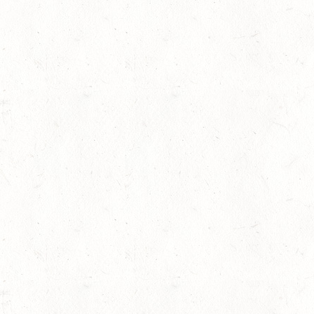
AUG
SM*
29
HERXHEIM - VOLTI
AUG
PFALZMEISTERSCHAFTEN 
29
RODENBACH / HALLE -
AUG
29
HALLGARTEN DISTANZ
AUG
30
DACHSENHAUSEN / BV
AUG
SEPTEMBER
04
MAYEN, THOMASHOF
SEP
SS*
04
FUSSGÖNHEIM
SEP
DS*/SS* - PFALZMEISTE