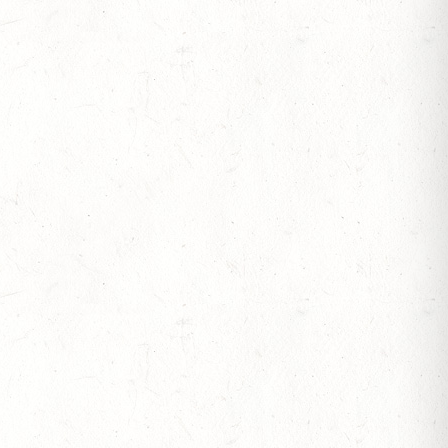
V-REITEN
- GROSSER PREIS VON RHEINLAND-PFALZ D
V-FAHREN - MIT LANDESMEISTERSCHAFTEN
S
OF
L. A
S