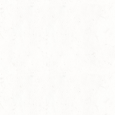
AUG
DM*/SA
08
SCHWEICH
AUG
DL/SA
lling
08
HEIMKIRCHEN / WED
AUG
14
NIEDERNEISEN
AUG
DE/SS*
14
WOMRATH/HUNSRÜCK,
AUG
15
ZWEIBRÜCKEN - RENNW
LANDESMEISTERSCHA
AUG
KL. M
15
BITBURG-MÖTSCH
AUG
SM**
rin