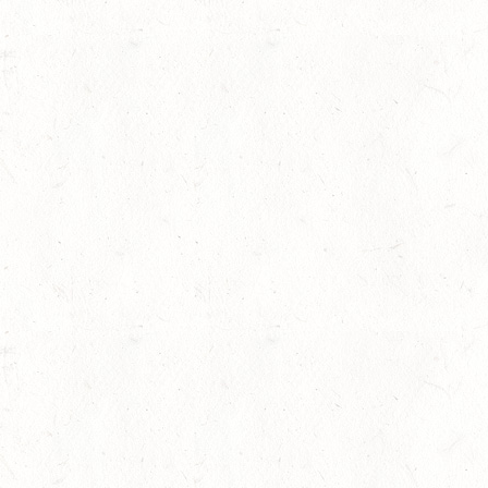
23
MARIENRACHDORF / B
AUG
28
MAINZ-BRETZENHEIM 
RESSUR
AUG
DS***
28
KATZENELNBOGEN - B
FAHREN JUGEND
AUG
29
VERANSTALTUNG FÄLLT AU
AUG
BOPPARD GRAPPENH
DE/SE MIT GELÄNDE BIS K
29
VERANSTALTUNG FÄLLT AU
AUG
NASTÄTTEN
SM**
29
SCHWEGENHEIM