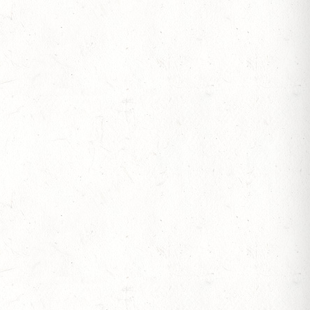
VOLTIGIEREN
 BV-REITEN
RITT - "NORD-PFALZ-DISTANZ"
-REITEN
RSCHAFTEN