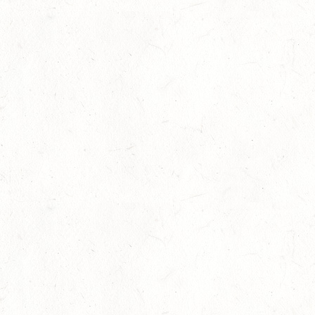
Bronzemedaille für Lara Veth
05
Slider
-
Sport
-
Voltigieren
Aug.
Goldenes Reitabzeichen für Maité Co
29
Dressur
-
Slider
-
Sport
-
Springen
Juli
Internationales Starterfeld
29
Großer Preis
-
Slider
-
Sport
-
Springen
Juli
LM Springen: Zu Gast in Andernach
27
Slider
-
Sport
-
Springen
Juli
Britt Roth wird Deutsche U25-Meiste
27
Slider
-
Sport
-
Springen