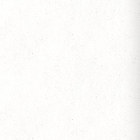
SEN
ESTÜT, PFERDEZUCHTVERBAND RHEINLAND-
ESREITPFERDECHAMPIONAT
N ZUM AL SHIRA’AA BUNDESCHAMPIONAT DRESSURPONYS