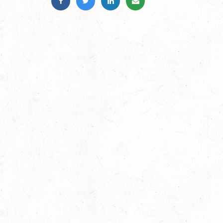
Auf Rang vier gefahren
05
Fahren
-
Jugendnews
-
Slider
-
Sport
Aug.
In den Top Ten
05
Jugendnews
-
Slider
-
Sport
-
Vielseiti
Aug.