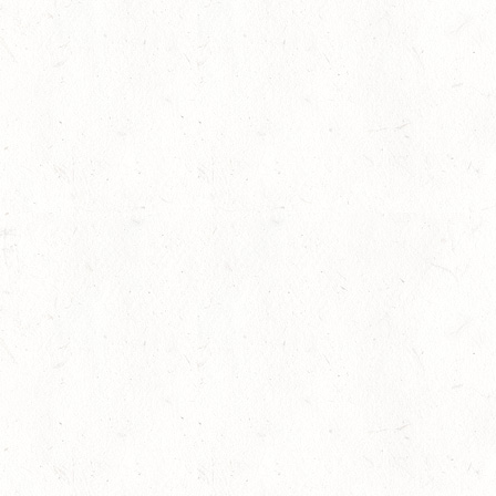
AUGUST
06
MONTABAUR-HORRES
AUG
SS*
07
MAINZ-EBERSHEIM
AUG
DS**/SM*
08
ZWEIBRÜCKEN-LANDG
PFALZ-SAAR - LAND
AUG
gkeit
DL - MIT QUALIFIKATIO
08
KATZWEILER