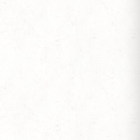
OF
S
JOTE" - DISTANZRITT
S
 ETZENBACHER MÜHLE